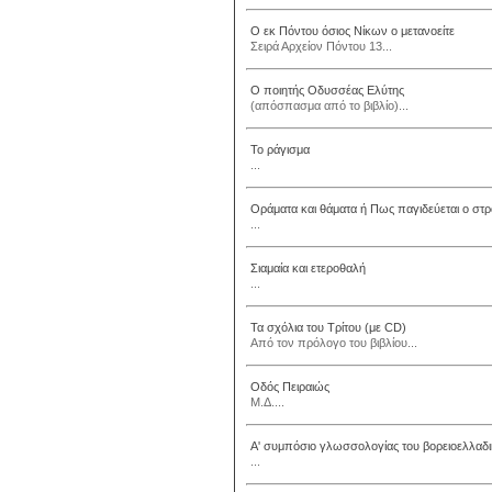
Ο εκ Πόντου όσιος Νίκων ο μετανοείτε
Σειρά Αρχείον Πόντου 13...
Ο ποιητής Οδυσσέας Ελύτης
(απόσπασμα από το βιβλίο)...
Το ράγισμα
...
Οράματα και θάματα ή Πως παγιδεύεται ο στ
...
Σιαμαία και ετεροθαλή
...
Τα σχόλια του Τρίτου (με CD)
Από τον πρόλογο του βιβλίου...
Οδός Πειραιώς
Μ.Δ....
Α' συμπόσιο γλωσσολογίας του βορειοελλαδ
...