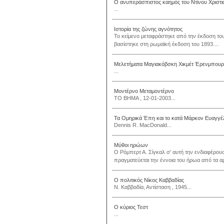
Ο ανυπεράσπιστος καημός του Ντίνου Χριστ
...
Ιστορία της ζώνης αγνότητος
Το κείμενο μεταφράστηκε από την έκδοση του
βασίστηκε στη ρωμαϊκή έκδοση του 1893....
Μελετήματα Μαγιακόβσκη Χικμέτ Έρενμπουρ
...
Μοντέρνο Μεταμοντέρνο
ΤΟ ΒΗΜΑ , 12-01-2003...
Τα Ομηρικά Έπη και το κατά Μάρκον Ευαγγέ
Dennis R. MacDonald...
Μύθοι ηρώων
Ο Ρόμπερτ Α. Σίγκαλ σ' αυτή την ενδιαφέρο
πραγματεύεται την έννοια του ήρωα από τα αρ
Ο πολιτικός Νίκος Καββαδίας
Ν. Καββαδία, Αντίσταση , 1945...
Ο κύριος Τεστ
...