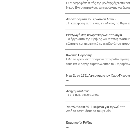
Ο συγγραφέας αυτής της μελέτης έχει επικεν
Νίκου Εγγονόπουλου, επιχειρώντας να διακρίνε
Αποσπάσματα του ερωτικού λόγου
. Η κατάφαση αυτή είναι, εν ολίγοις, το θέμα τ
Εισαγωγή στη θεωρητική γλωσσολογία
Tο έργο αυτό της Eιρήνης Φιλιππάκη-Warburt
εύληπτο και περιεκτικό εγχειρίδιο όπου παρου
Κώστας Παρορίτης
Όλο το έργο, διαποτισμένο από βαθιά αγάπη γ
τους κάθε λογής εκμεταλλευτές του, προβάλλε
Νέα Εστία 1731 Αφιέρωμα στον Χανς-Γκέοργ
...
Αφηγηματολογία
ΤΟ ΒΗΜΑ, 06-06-2004...
Υπογλώσσια 50+1 κείμενα για τη γλώσσα
Από το οπισθόφυλλο του βιβλίου...
Εμμανουήλ Ροΐδης
...