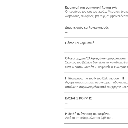
Εισαγωγή στη φανταστική λογοτεχνία
Ο πυρήνας του φανταστικού... Μέσα σε ένα κ
διαβόλους, συλφίδες, βαμπίρ, συμβαίνει ένα γ
Δημοτικισμός και λογιωτατισμός
...
Πόνος και ναρκωτικά
...
Όλοι οι αρχαίοι Έλληνες ήταν ομοφυλόφιλοι
Σκοπός του βιβλίου δεν είναι να καταδικασθε
είναι δυνατόν λοιπόν ν' «αφεθεί» ο Έλληνας 
Η Ιδιοπροσωπία του Νέου Ελληνισμού Ι, ΙΙ
Ας αρχίσουμε με μιάν αναγνώριση αδυναμίας
οποίων η σάρκωση είναι υπό συζήτησιν και δ
ΒΑΣΙΛΗΣ ΚΟΥΡΗΣ
...
Η διπλή ανάγνωση του κειμένου
Από το οπισθόφυλλο του βιβλίου...