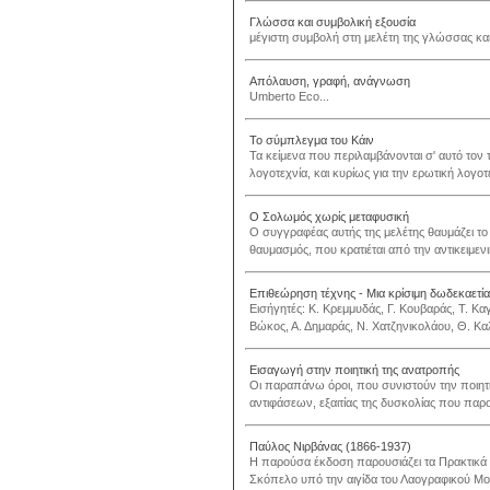
Γλώσσα και συμβολική εξουσία
μέγιστη συμβολή στη μελέτη της γλώσσας και 
Απόλαυση, γραφή, ανάγνωση
Umberto Eco...
Το σύμπλεγμα του Κάιν
Τα κείμενα που περιλαμβάνονται σ' αυτό τον τ
λογοτεχνία, και κυρίως για την ερωτική λογοτ
Ο Σολωμός χωρίς μεταφυσική
Ο συγγραφέας αυτής της μελέτης θαυμάζει τ
θαυμασμός, που κρατιέται από την αντικειμενικ
Επιθεώρηση τέχνης - Μια κρίσιμη δωδεκαετία
Εισήγητές: Κ. Κρεμμυδάς, Γ. Κουβαράς, Τ. Κ
Βώκος, Α. Δημαράς, Ν. Χατζηνικολάου, Θ. Καλ
Εισαγωγή στην ποιητική της ανατροπής
Οι παραπάνω όροι, που συνιστούν την ποιητ
αντιφάσεων, εξαιτίας της δυσκολίας που παρο
Παύλος Νιρβάνας (1866-1937)
Η παρούσα έκδοση παρουσιάζει τα Πρακτικά τ
Σκόπελο υπό την αιγίδα του Λαογραφικού Μο