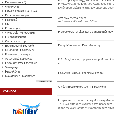
Κ. Π. Καβάφη Μελαγχολία του Ιάσωνος Κλεά
+
Γλώσσα (γενικά)
Η Μελαγχολία του Ιάσωνος Κλεάνδρου διαποτ
+
Ψυχολογία
Κλεάνδρου σκέπτεται σαν τον ομώνυμο μυθικό 
+
Παιδικά και εφηβικά βιβλία
+
Γεωγραφία- Ιστορία
Δον Κιχώτης για πάντα
+
Περιοδικά
Από το οπισθόφυλλο του βιβλίου...
+
CD
+
Καλές τέχνες
Η ετυμολογία, οι ρίζες και ο σχηματισμός τ
+
Φιλοσοφία- Μεταφυσική
...
+
Γυναικεία θέματα
+
Φυσικές επιστήμες
Για τη Φόνισσα του Παπαδιαμάντη
+
Επιστημονική φαντασία
...
+
Οικολογία - Περιβάλλον
+
Κοινωνικές επιστήμες
+
Αστυνομικά και θρίλερ
Ο Στέλιος Ράμφος ερμηνεύει τον μύθο του Σπ
...
+
Εφαρμοσμένες Επιστήμες
+
Ψυχαγωγία
+
Ημερολόγια
Περίληψη κειμένου και οι τεχνικές του
+
Μάνατζμεντ - Μάρκετινγκ
...
περισσότερα
Ο νέος Ερωτόκριτος του Π. Πρεβελάκη
...
ΧΟΡΗΓΟΣ
Η μηχανική μετάφραση και η ελληνική γλώσ
Το βιβλίο αυτό συγκεντρώνει ένα μέρος των
αυτής της διαδικασίας συγκρότησης των συγ