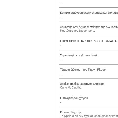
...
Κρητικά επώνυμα επαγγελματικά και δηλωτικ
...
Δημήτρης Χατζής μια συνείδηση της ρωμιοσύ
διαστάσεις του έργου του....
ΕΠΙΘΕΩΡΗΣΗ ΠΑΙΔΙΚΗΣ ΛΟΓΟΤΕΧΝΙΑΣ ΤΟ
...
Σημειολογία και γλωσσολογία
...
Τέταρτη διάσταση του Γιάννη Ρίτσου
...
Δοκίμιο περί ανθρώπινης βλακείας
Carlo M. Cipolla...
Η ποιητική του χώρου
...
Κώστας Ταχτσής
Το βιβλίο αυτό δεν έχει καθόλου φιλολογική