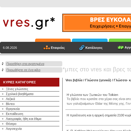
Αγγε
Εταιρείες
Κατάλογος
6.08.2026
Προσθήκη στα αγαπημένα
*μπες στο vres και βρες τ
Προωθήστε σε ένα φίλο
Vres βιβλία
/
Γλώσσα (γενικά)
/
Γλώσσα- κρ
ΚΥΡΙΕΣ ΚΑΤΗΓΟΡΙΕΣ
+
Ξένες γλώσσες
+
Σχολικά βοηθήματα
Η γλώσσα των Ξωτικών του Tolkien
+
Λεξικά
Το βιβλίο που κρατάτε στα χέρια σας είναι
των γαλαζοαίματων Eldar της Μέσης γης. Γε
+
Βίντεο
+
Θρησκεία
+
Εκπαίδευση
Η προέλευση και η αρχική σημασία 2100 κυ
+
Λαογραφία, ήθη και έθιμα
...
+
Θέατρο
+
Λογοτεχνία