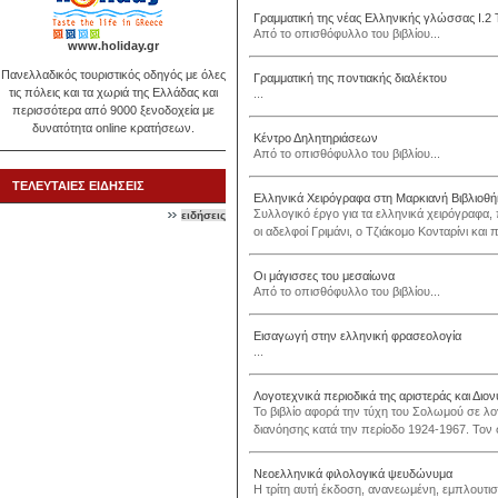
Γραμματική της νέας Ελληνικής γλώσσας Ι.2 Τ
Από το οπισθόφυλλο του βιβλίου...
www.holiday.gr
Πανελλαδικός τουριστικός οδηγός με όλες
Γραμματική της ποντιακής διαλέκτου
τις πόλεις και τα χωριά της Ελλάδας και
...
περισσότερα από 9000 ξενοδοχεία με
δυνατότητα online κρατήσεων.
Κέντρο Δηλητηριάσεων
Από το οπισθόφυλλο του βιβλίου...
ΤΕΛΕΥΤΑΙΕΣ ΕΙΔΗΣΕΙΣ
Ελληνικά Χειρόγραφα στη Μαρκιανή Βιβλιοθή
Συλλογικό έργο για τα ελληνικά χειρόγραφ
ειδήσεις
οι αδελφοί Γριμάνι, ο Τζιάκομο Κονταρίνι και 
Οι μάγισσες του μεσαίωνα
Από το οπισθόφυλλο του βιβλίου...
Εισαγωγή στην ελληνική φρασεολογία
...
Λογοτεχνικά περιοδικά της αριστεράς και Δι
Το βιβλίο αφορά την τύχη του Σολωμού σε λογ
διανόησης κατά την περίοδο 1924-1967. Τον 
Νεοελληνικά φιλολογικά ψευδώνυμα
Η τρίτη αυτή έκδοση, ανανεωμένη, εμπλουτ