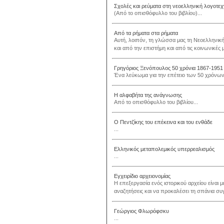
Σχολές και ρεύματα στη νεοελληνική λογοτεχν
(Από το οπισθόφυλλο του βιβλίου)...
Από τα ρήματα στα ρήματα
Αυτή, λοιπόν, τη γλώσσα μας τη Νεοελληνική
και από την επιστήμη και από τις κοινωνικές
Γρηγόριος Ξενόπουλος 50 χρόνια 1867-1951
Ένα λεύκωμα για την επέτειο των 50 χρόνων
Η αλφαβήτα της ανάγνωσης
Από το οπισθόφυλλο του βιβλίου...
Ο Πεντζίκης του επέκεινα και του ενθάδε
...
Ελληνικός μεταπολεμικός υπερρεαλισμός
...
Εγχειρίδιο αρχειονομίας
Η επεξεργασία ενός ιστορικού αρχείου είναι 
αναζητήσεις και να προκαλέσει τη σπάνια συγ
Γεώργιος Φλωρόφσκυ
...