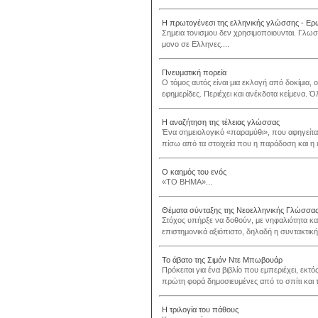
Η πρωτογένεσι της ελληνικής γλώσσης - Ερ
Σημεια τονισμου δεν χρησιμοποιουνται. Γλωσ
μονο σε Ελληνες....
Πνευματική πορεία
Ο τόμος αυτός είναι μια εκλογή από δοκίμια, 
εφημερίδες. Περιέχει και ανέκδοτα κείμενα. Ό
Η αναζήτηση της τέλειας γλώσσας
Ένα σημειολογικό «παραμύθι», που αφηγείτα
πίσω από τα στοιχεία που η παράδοση και η ι
Ο καημός του ενός
«ΤΟ ΒΗΜΑ»...
Θέματα σύνταξης της Νεοελληνικής Γλώσσα
Στόχος υπήρξε να δοθούν, με νηφαλιότητα κα
επιστημονικά αξιόπιστο, δηλαδή η συντακτική
Το άβατο της Σιμόν Ντε Μπωβουάρ
Πρόκειται για ένα βιβλίο που εμπεριέχει, εκτ
πρώτη φορά δημοσιευμένες από το σπίτι και 
Η τριλογία του πάθους