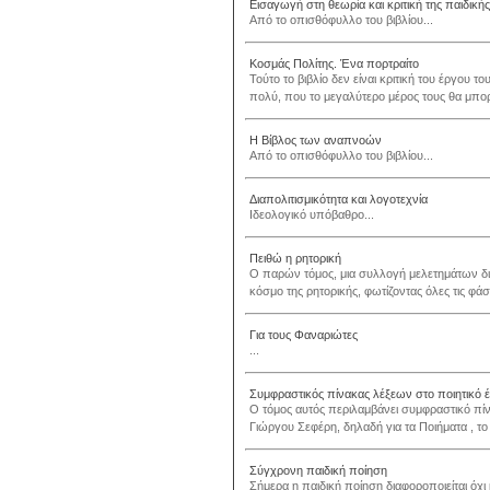
Εισαγωγή στη θεωρία και κριτική της παιδική
Από το οπισθόφυλλο του βιβλίου...
Κοσμάς Πολίτης. Ένα πορτραίτο
Τούτο το βιβλίο δεν είναι κριτική του έργου τ
πολύ, που το μεγαλύτερο μέρος τους θα μπορο
Η Βίβλος των αναπνοών
Από το οπισθόφυλλο του βιβλίου...
Διαπολιτισμικότητα και λογοτεχνία
Ιδεολογικό υπόβαθρο...
Πειθώ η ρητορική
Ο παρών τόμος, μια συλλογή μελετημάτων δι
κόσμο της ρητορικής, φωτίζοντας όλες τις φάσε
Για τους Φαναριώτες
...
Συμφραστικός πίνακας λέξεων στο ποιητικό 
Ο τόμος αυτός περιλαμβάνει συμφραστικό πίν
Γιώργου Σεφέρη, δηλαδή για τα Ποιήματα , το
Σύγχρονη παιδική ποίηση
Σήμερα η παιδική ποίηση διαφοροποιείται όχι