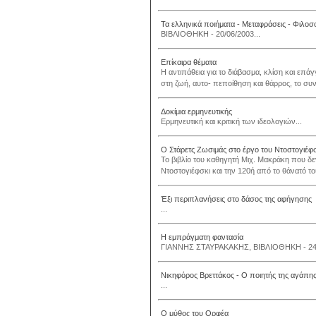
Τα ελληνικά ποιήματα - Μεταφράσεις - Φιλοσο
ΒΙΒΛΙΟΘΗΚΗ - 20/06/2003...
Επίκαιρα θέματα
Η αντιπάθεια για το διάβασμα, κλίση και επά
στη ζωή, αυτο- πεποίθηση και θάρρος, το συ
Δοκίμια ερμηνευτικής
Ερμηνευτική και κριτική των ιδεολογιών...
Ο Στάρετς Ζωσιμάς στο έργο του Ντοστογιέφ
Το βιβλίο του καθηγητή Μιχ. Μακράκη που δ
Ντοστογιέφσκι και την 120ή από το θάνατό του
Έξι περιπλανήσεις στο δάσος της αφήγησης
...
Η εμπράγματη φαντασία
ΓΙΑΝΝΗΣ ΣΤΑΥΡΑΚΑΚΗΣ, ΒΙΒΛΙΟΘΗΚΗ - 24/0
Νικηφόρος Βρεττάκος - Ο ποιητής της αγάπη
...
Ο μύθος του Ορφέα