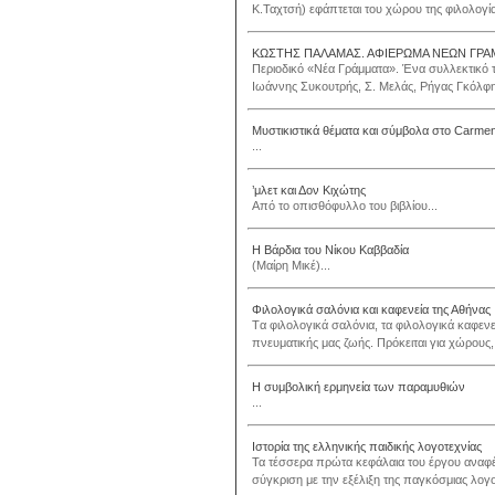
Κ.Ταχτσή) εφάπτεται του χώρου της φιλολογίας
ΚΩΣΤΗΣ ΠΑΛΑΜΑΣ. ΑΦΙΕΡΩΜΑ ΝΕΩΝ ΓΡ
Περιοδικό «Νέα Γράμματα». Ένα συλλεκτικό τ
Ιωάννης Συκουτρής, Σ. Μελάς, Ρήγας Γκόλφης
Μυστικιστικά θέματα και σύμβολα στο Carme
...
’μλετ και Δον Κιχώτης
Από το οπισθόφυλλο του βιβλίου...
Η Βάρδια του Νίκου Καββαδία
(Μαίρη Μικέ)...
Φιλολογικά σαλόνια και καφενεία της Αθήνας
Tα φιλολογικά σαλόνια, τα φιλολογικά καφενε
πνευματικής μας ζωής. Πρόκειται για χώρους, 
Η συμβολική ερμηνεία των παραμυθιών
...
Ιστορία της ελληνικής παιδικής λογοτεχνίας
Τα τέσσερα πρώτα κεφάλαια του έργου αναφέρ
σύγκριση με την εξέλιξη της παγκόσμιας λογοτ