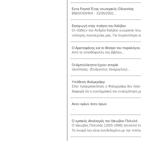
Ezra Pound Ένας νεωτερικός Οδυσσέας
ΒΙΒΛΙΟΘΗΚΗ - 31/05/2002...
Εισαγωγή στην ποίηση του Κάλβου
Οι «Ωδές» του Aνδρέα Kάλβου γνώρισαν ίσως 
νεότερης λογοτεχνίας μας. Για περισσότερο α
Ο Αριστοφάνης και το θέατρο του παραλόγου
Από το οπισθόφυλλο του βιβλίου...
Οι Αμπελόκηποι έχουν ιστορία
ταυτότητας. (Ευάγγελος Χεκίμογλου)...
Υπόθεση Φαλμεράιερ
Στην πραγματικότητα, ο Φαλμεράιερ δεν ήταν 
διαφορά ότι η συστηματική του ενασχόληση με
Ανευ ορίων άνευ όρων
...
Ο κριτικός ιδεαλισμός του Ιάκωβου Πολυλά
Ο Ιάκωβος Πολυλάς (1825-1896) αποτελεί έ
Το όνομά του είναι συνδεδεμένο με την πλέον