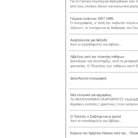
Για τη Γαλλική Λογοτεχνία διαλέχθηκαν σαν 
από τους οποίους δίνουν και κοινωνικά μηνύμ
Γιώργος Ιωάννου 1927-1985
Ο συγγραφέας, σ' αυτή την «κιβωτό» λόγου κ
λέξεων», το πνεύμα και τις διαδρομές του Γ
Αναζητώντας μια διέξοδο
Από το οπισθόφυλλο του βιβλίου...
Λίβελλος από τον πλανήτη πιθήκων
Δανείζομαι, και υποστηρίζω, αυτή τη μεταφορ
φαντασίας. Ο Πλανήτης των πιθήκων και Η Ε
Δέκα Αγγλοι συγγραφείς
...
Νέα ελληνικά για αρχαρίους
Τα ΝΕΑ ΕΛΛΗΝΙΚΑ ΓΙΑ ΑΡΧΑΡΙΟΥΣ περιλαμβάν
θεματικές ενότητες ( φακέλους ) που εισάγου
Ο Τολστόι, ο Σαίξπηρ και οι τρελοί
Από το οπισθόφυλλο του βιβλίου...
Κείμενα του Χρήστου Νάσιου από την... Πλατ
...