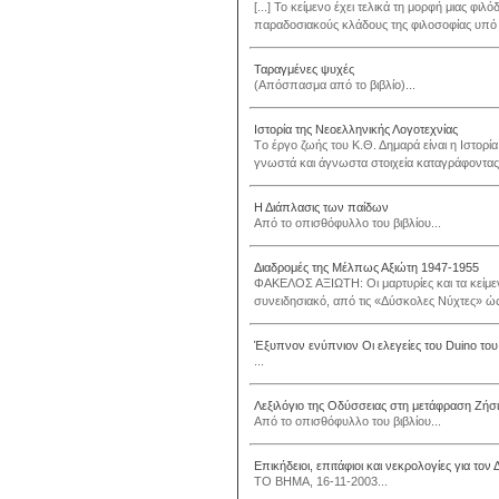
[...] Το κείμενο έχει τελικά τη μορφή μιας φ
παραδοσιακούς κλάδους της φιλοσοφίας υπό τη
Ταραγμένες ψυχές
(Απόσπασμα από το βιβλίο)...
Ιστορία της Νεοελληνικής Λογοτεχνίας
Tο έργο ζωής του K.Θ. Δημαρά είναι η Iστορ
γνωστά και άγνωστα στοιχεία καταγράφοντας 
Η Διάπλασις των παίδων
Από το οπισθόφυλλο του βιβλίου...
Διαδρομές της Μέλπως Αξιώτη 1947-1955
ΦΑΚΕΛΟΣ ΑΞΙΩΤΗ: Οι μαρτυρίες και τα κείμε
συνειδησιακό, από τις «Δύσκολες Νύχτες» ώς 
Έξυπνον ενύπνιον Οι ελεγείες του Duino του
...
Λεξιλόγιο της Οδύσσειας στη μετάφραση Ζήσ
Από το οπισθόφυλλο του βιβλίου...
Επικήδειοι, επιτάφιοι και νεκρολογίες για το
ΤΟ ΒΗΜΑ, 16-11-2003...