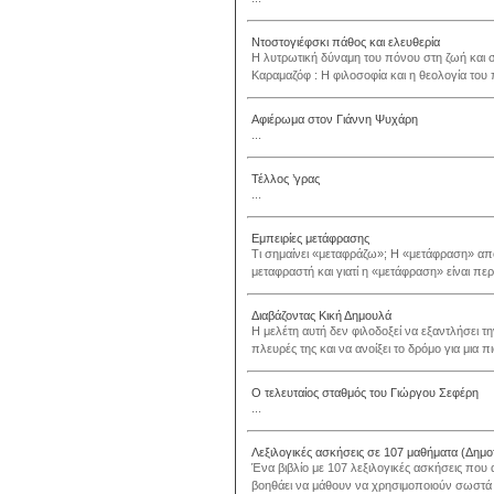
Ντοστογιέφσκι πάθος και ελευθερία
Η λυτρωτική δύναμη του πόνου στη ζωή και στ
Καραμαζόφ : Η φιλοσοφία και η θεολογία του π
Αφιέρωμα στον Γιάννη Ψυχάρη
...
Τέλλος ’γρας
...
Εμπειρίες μετάφρασης
Τι σημαίνει «μεταφράζω»; Η «μετάφραση» απο
μεταφραστή και γιατί η «μετάφραση» είναι περ
Διαβάζοντας Κική Δημουλά
Η μελέτη αυτή δεν φιλοδοξεί να εξαντλήσει τ
πλευρές της και να ανοίξει το δρόμο για μια π
Ο τελευταίος σταθμός του Γιώργου Σεφέρη
...
Λεξιλογικές ασκήσεις σε 107 μαθήματα (Δημο
Ένα βιβλίο με 107 λεξιλογικές ασκήσεις που
βοηθάει να μάθουν να χρησιμοποιούν σωστά 