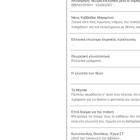
Αποδόμηση, θεωρία και κριτική μετά το δομισ
ΒΙΒΛΙΟΘΗΚΗ - 01/06/2007...
Νίκος Καββαδίας Μαραμπού
Ξεκινά από τους πρώτους στίχους του ποιητή,
ποιημάτων του και ολοκληρώνει με θέσεις και
Ελληνικά επώνυμα τουρκικής προέλευσης
...
Θεωρητική γλωσσολογία
Ελληνικά γράμματα...
Η γλώσσα των θεών
...
Τα Μηναία
Πιστεύω ακράδαντα σ' αυτό που λέγεται, ότι ο
πρόφαση για να δράσει η φαντασία του αναγνώ
Επτά δοκίμια για την ποίηση
Μπορούμε να πούμε πως το καθήκον του ποιητ
είναι στη γλώσσα του, πρώτα να τη διατηρήσει 
Κωνσταντίνος Θεοτόκης. Έργα ΣΤ'
(Από την εισαγωγή του βιβλίου)...