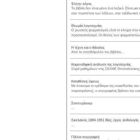
Έλλην λόγος
Το βιβλίο δεν είναι μόνο ένα λεξικό. Είναι μια
σαν περιπέτεια των λέξεων, σαν ταξιδιωτικό 
Θεωρία λογοτεχνίας
Ο ρωσικός φορμαλισμός είναι το κίνημα που 
προσανατολισμό. Οι θέσεις των φορμαλιστών 
Η τέχνη και ο θάνατος
Από το οπισθόφυλλο του βιβλίου...
Κειμενοδιφική ανάλυση της λογοτεχνίας
Σειρά μαθημάτων στις ΣΕΛΜΕ Θεσσαλονίκης 
Καταθέσεις όψεως
Με έναυσμα το ερέθισμα της ευαισθησίας του
παρατηρήσεις), ο συγγραφέας βρίσκει την ευκα
Σοπενχάουερ
...
Σικελιανός 1884-1951 Βίος, έργα, ανθολογία, κ
...
Γάλλοι συγγραφείς