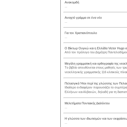
Ανακομιδή
...
Ανοιχτό γράμμα σε ένα νέο
...
Για τον Χριστιανόπουλο
...
Ο Βίκτωρ Ουγκώ και η Ελλάδα Victor Hugo e
Από τον πρόλογο του Δημήτρη Παντελοδήμου 
Μεγάλη γραμματική και ορθογραφία της νεοε
Tο βιβλίο απευθύνεται στους μαθητές των τρι
νεοελληνικής γραμματικής 116 κλιτικούς πίνα
Πελασγικά Ήτοι περί της γλώσσης των Πελα
Ιδιαίτερο ενδιαφέρον παρουσιάζει το συμπέρ
Ελλήνων και Αλβανών, δηλαδή για τη διαπισ
Μελετήματα Ποντιακής Διαλέκτου
...
Η γλώσσα των ιδιωτισμών και των εκφράσε
...