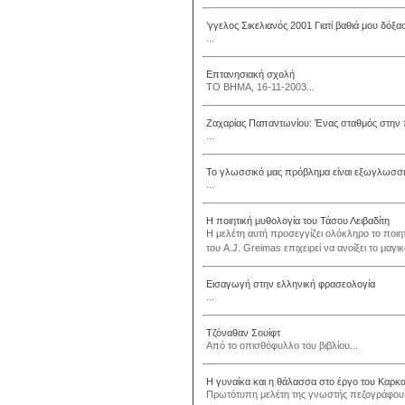
’γγελος Σικελιανός 2001 Γιατί βαθιά μου δόξα
...
Επτανησιακή σχολή
ΤΟ ΒΗΜΑ, 16-11-2003...
Ζαχαρίας Παπαντωνίου: Ένας σταθμός στην π
...
Το γλωσσικό μας πρόβλημα είναι εξωγλωσσ
...
Η ποιητική μυθολογία του Τάσου Λειβαδίτη
Η μελέτη αυτή προσεγγίζει ολόκληρο το ποιητ
του A.J. Greimas επιχειρεί να ανοίξει το μαγι
Εισαγωγή στην ελληνική φρασεολογία
...
Τζόναθαν Σουίφτ
Από το οπισθόφυλλο του βιβλίου...
Η γυναίκα και η θάλασσα στο έργο του Καρκα
Πρωτότυπη μελέτη της γνωστής πεζογράφου, 