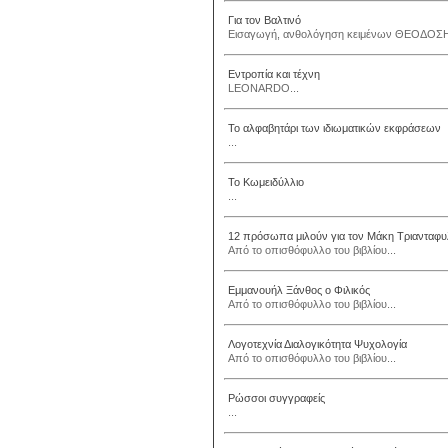
Για τον Βαλτινό
Εισαγωγή, ανθολόγηση κειμένων ΘΕΟΔΟΣ
Εντροπία και τέχνη
LEONARDO...
Το αλφαβητάρι των ιδιωματικών εκφράσεων
...
Το Κωμειδύλλιο
...
12 πρόσωπα μιλούν για τον Μάκη Τριανταφ
Από το οπισθόφυλλο του βιβλίου...
Εμμανουήλ Ξάνθος ο Φιλικός
Από το οπισθόφυλλο του βιβλίου...
Λογοτεχνία Διαλογικότητα Ψυχολογία
Από το οπισθόφυλλο του βιβλίου...
Ρώσσοι συγγραφείς
...