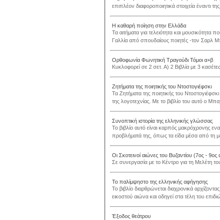
επιπλέον διαφοροποιητικά στοιχεία έναντι της
Η καθαρή ποίηση στην Ελλάδα
Τα αιτήματα για τελειότητα και μουσικότητα 
Γαλλία από σπουδαίους ποιητές -τον Σαρλ Μ
Ορθοφωνία Φωνητική Τραγούδι Τόμοι α+β
Κυκλοφορεί σε 2 σετ. Α) 2 Βιβλία με 3 κασέτες 
Ζητήματα της ποιητικής του Ντοστογιέφσκι
Τα Ζητήματα της ποιητικής του Ντοστογιέφσκι
της λογοτεχνίας. Με το βιβλίο του αυτό ο Μπαχ
Συνοπτική ιστορία της ελληνικής γλώσσας
Το βιβλίο αυτό είναι καρπός μακρόχρονης εν
προβλήματά της, όπως τα είδα μέσα από τη μελ
Οι Σκοτεινοί αιώνες του Βυζαντίου (7ος - 9ος
Σε συνεργασία με το Κέντρο για τη Μελέτη τ
Το παλίμψηστο της ελληνικής αφήγησης
Το βιβλίο διαρθρώνεται διαχρονικά αρχίζοντας 
εικοστού αιώνα και οδηγεί στα τέλη του επιδι
Έξοδος θεάτρου