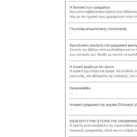
Η δονητική των γραμμάτων
Αγνωστα καββαλιστικά κείμενα που διδάσκου
που με την ηχητική τους χρησιμεύουν στην επί
Γλωσσάρι ρουμελιώτικης ντοπιολαλιάς
...
Εμπεδωτικές ασκήσεις στα γραμματικά φαινόμ
Σκοπός του βιβλίου είναι να βοηθήσει και να 
εως και αυτές των δεκάξι, με σκοπό να εμπ
Η λογική αρχίζει με τον έρωτα
Η κριτική έχει στόχο και όραμα: Να σωθούν σ
κοινωνίας, του αθλήματος της πολιτικής, των 
Karamanlidika
...
Ιστορική γραμματική της αρχαίας Ελληνικής
...
ΕΙΣΑΓΩΓΗ ΣΤΗΝ ΙΣΤΟΡΙΑ ΤΗΣ ΟΘΩΜΑΝΙΚ
Η μελέτη αυτή καταβάλλει την προσπάθεια να
τουρκικής γραμματείας, αλλά και να υπάρξει 