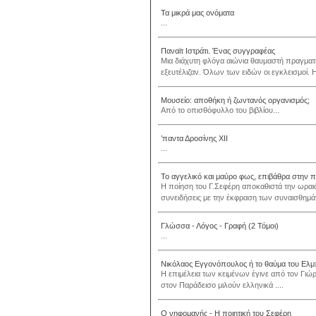
Τα μικρά μας ονόματα
...
Παναϊτ Ιστράτι. Ένας συγγραφέας
Μια διάχυτη φλόγα αιώνια θαυμαστή πραγματι
εξευτέλιζαν. Όλων των ειδών οι εγκλεισμοί. Η μ
Μουσείο: αποθήκη ή ζωντανός οργανισμός;
Από το οπισθόφυλλο του βιβλίου...
’παντα Δροσίνης ΧΙΙ
...
Το αγγελικό και μαύρο φως, επιβάθρα στην π
Η ποίηση του Γ.Σεφέρη αποκαθιστά την ωραιό
συνειδήσεις με την έκφραση των συναισθημάτ
Γλώσσα - Λόγος - Γραφή (2 Τόμοι)
...
Νικόλαος Εγγονόπουλος ή το θαύμα του Ελμ
Η επιμέλεια των κειμένων έγινε από τον Γιώρ
στον Παράδεισο μιλούν ελληνικά ....
Ο νηφομανής - Η ποιητική του Σεφέρη