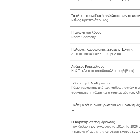
...
Τα αλαμπουρνέζικα ή η γλώσσα των σημερι
Ντίνος Χριστιανόπουλος...
Η αγωγή του λόγου
Noam Chomsky...
Παλαμάς, Καρυωτάκης, Σεφέρης, Ελύτης
Από το οπισθόφυλλο του βιβλίου...
Ανδρέας Καρκαβίτσας
Η.Χ.Π. (Από το οπισθόφυλλο του βιβλίου)...
’ρθρα στην Ελευθεροτυπία
Κύριο χαρακτηριστικό των άρθρων αυτών η μ
συγγραφέα, η τόλμη και ο σαρκασμός του. Αξί
Σκόπιμα Λάθη Ινδοευρωπαίοι και Φοινικισμός
...
Ο Καβάφης απαραμόρφωτος
Τον Καβάφη τον εγνώρισα το 1915. Το 1926 μο
περίεργο σ' αυτήν την υπόθεση είναι ότι ενώ 