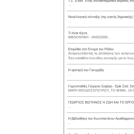
Τ.Σ. Έλιοτ. Ένας συναισθηματικά αόρατος πο
...
Νεοελληνική σύνταξις (της κοινής δημοτικής) 
...
Τι είναι τέχνη
ΒΙΒΛΙΟΘΗΚΗ - 04/02/2005...
Επιμύθιο στο Όνομα του Ρόδου
Αντιμετωπίζοντας τις απαιτήσεις των αναγνω
Έκο καταθέτει ένα είδος συνταγής για το πως 
Η αρπαγή του Γανυμήδη
...
Γυμνοπαιδίες Γιώργου Σεφέρη - Ερίκ Σατί. Στ
ΜΑΡΗ ΘΕΟΔΟΣΟΠΟΥΛΟΥ, ΤΟ ΒΗΜΑ , 19-05
ΓΕΩΡΓΙΟΣ ΒΙΖΥΗΝΟΣ Η ΖΩΗ ΚΑΙ ΤΟ ΕΡΓΟ
...
Η βιβλιοθήκη του Κωνσταντίνου-Αγαθόφρονο
...