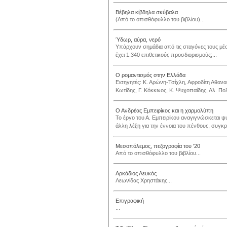
Βέβηλα κίβδηλα σκύβαλα
(Από το οπισθόφυλλο του βιβλίου)...
Ύδωρ, αύρα, νερό
Υπάρχουν σημάδια από τις σταγόνες τους μέ
έχει 1.340 επιθετικούς προσδιορισμούς;...
Ο ρομαντισμός στην Ελλάδα
Εισηγητές: Κ. Αρώνη-Τσίχλη, Αφροδίτη Αθανα
Κωτίδης, Γ. Κόκκινος, Κ. Ψυχοπαίδης, Αλ. Πολ
Ο Ανδρέας Εμπειρίκος και η χαρμολύπη
Το έργο του Α. Εμπειρίκου αναγιγνώσκεται 
άλλη λέξη για την έννοια του πένθους, συγκρί
Μεσοπόλεμος, πεζογραφία του '20
Από το οπισθόφυλλο του βιβλίου...
Αρκάδιος Λευκός
Λεωνίδας Χρηστάκης...
Επιγραφική
...