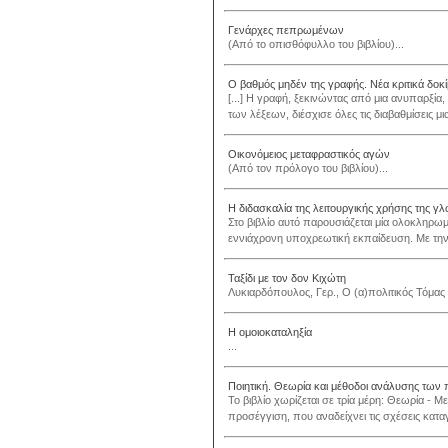
Γενάρχες πεπρωμένων
(Από το οπισθόφυλλο του βιβλίου)...
Ο βαθμός μηδέν της γραφής. Νέα κριτικά δοκί
[...] Η γραφή, ξεκινώντας από μια ανυπαρξία
των λέξεων, διέσχισε όλες τις διαβαθμίσεις μι
Οικονόμειος μεταφραστικός αγών
(Από τον πρόλογο του βιβλίου)...
Η διδασκαλία της λειτουργικής χρήσης της 
Στο βιβλίο αυτό παρουσιάζεται μία ολοκληρω
εννιάχρονη υποχρεωτική εκπαίδευση. Με την 
Ταξίδι με τον δον Κιχώτη
Λυκιαρδόπουλος, Γερ., Ο (α)πολιτικός Τόμας 
Η ομοιοκαταληξία
...
Ποιητική. Θεωρία και μέθοδοι ανάλυσης των 
Το βιβλίο χωρίζεται σε τρία μέρη: Θεωρία - 
προσέγγιση, που αναδείχνει τις σχέσεις κα