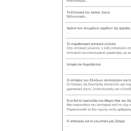
Κατευνασμός...
Τα Ελληνικά του James Joyce
Βιβλιογραφία...
Χρόνοι των ανωμάλων ρημάτων της αρχαίας 
...
Το παραδοσιακό ισπανικό επύλλιο
Στην ισπανική γλώσσα, η λέξη romancero ση
ιπποτικού και επικολυρικού χαρακτήρα, με ακ
Ιστορία του Κορυδαλλού
...
Οι απόψεις των Ελλήνων απολογητών και του
Οι Πατέρες της Εκκλησίας αποτελούν μια πηγή 
χριστιανική τέχνη. Οι Απολογητές και ο Ευσέβι
Ένα διπλό πρελούδιο στο Μόμπι-Ντικ του Χέ
Μια παρουσίαση του λιονταριού από το νύχι το
Παρακολουθεί τα δύο πρώτα, εκτός αρίθμησης,
Ο αττικισμός και το γλωσσικό μας ζήτημα
...