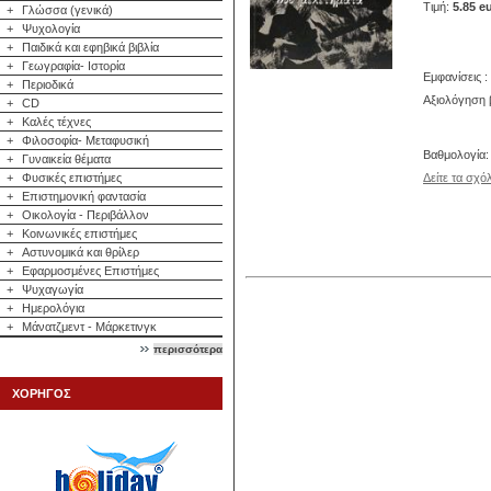
Τιμή:
5.85 e
+
Γλώσσα (γενικά)
+
Ψυχολογία
+
Παιδικά και εφηβικά βιβλία
+
Γεωγραφία- Ιστορία
Εμφανίσεις :
+
Περιοδικά
Αξιολόγηση β
+
CD
+
Καλές τέχνες
+
Φιλοσοφία- Μεταφυσική
Βαθμολογία
+
Γυναικεία θέματα
+
Φυσικές επιστήμες
Δείτε τα σχό
+
Επιστημονική φαντασία
+
Οικολογία - Περιβάλλον
+
Κοινωνικές επιστήμες
+
Αστυνομικά και θρίλερ
+
Εφαρμοσμένες Επιστήμες
+
Ψυχαγωγία
+
Ημερολόγια
+
Μάνατζμεντ - Μάρκετινγκ
περισσότερα
ΧΟΡΗΓΟΣ