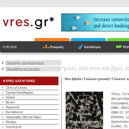
Αγγε
Εταιρείες
Κατάλογος
6.08.2026
Προσθήκη στα αγαπημένα
*μπες στο vres και βρες τ
Προωθήστε σε ένα φίλο
Vres βιβλία
/
Γλώσσα (γενικά)
/
Γλώσσα- κρ
ΚΥΡΙΕΣ ΚΑΤΗΓΟΡΙΕΣ
+
Ξένες γλώσσες
+
Σχολικά βοηθήματα
Τίτλος : Για
+
Λεξικά
Δύο μελετήμ
+
Βίντεο
Συγγραφέας
+
Θρησκεία
ISBN : 9601
+
Εκπαίδευση
ISBN 13 : 9
+
Λαογραφία, ήθη και έθιμα
Εκδόσεις :
U
Χρονολογία 
+
Θέατρο
Σελίδες : 61
+
Λογοτεχνία