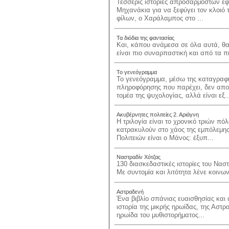
Τέσσερις ιστορίες απροσάρμοστων εφή
Μηχανάκια για να ξεφύγει τον κλοιό τ
φίλων, ο Χαράλαμπος στο ...
Τα διόδια της φαντασίας
Και, κάπου ανάμεσα σε όλα αυτά, θα 
είναι πιο συναρπαστική και από τα πι
Το γενεόγραμμα
Το γενεόγραμμα, μέσω της καταγραφ
πληροφόρησης που παρέχει, δεν απο
τομέα της ψυχολογίας, αλλά είναι εξ..
Ακυβέρνητες πολιτείες 2. Αριάγνη
Η τριλογία είναι το χρονικό τριών πό
κατρακυλούν στο χάος της εμπόλεμη
Πολιτειών είναι ο Μάνος: έξυπ...
Ναστραδίν Χότζας
130 διασκεδαστικές ιστορίες του Νασ
Με συντομία και λιτότητα λένε κοινων
Αστραδενή
Ένα βιβλίο σπάνιας ευαισθησίας και
ιστορία της μικρής ηρωίδας, της Αστρ
ηρωίδα του μυθιστορήματος...