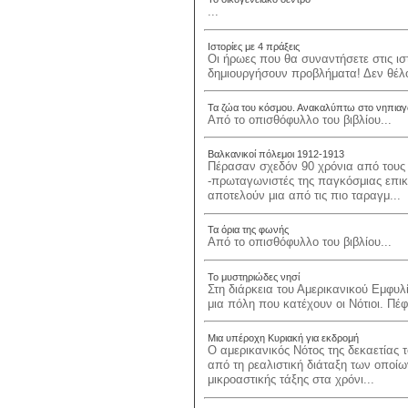
...
Ιστορίες με 4 πράξεις
Οι ήρωες που θα συναντήσετε στις ιστ
δημιουργήσουν προβλήματα! Δεν θέλου
Τα ζώα του κόσμου. Ανακαλύπτω στο νηπιαγ
Από το οπισθόφυλλο του βιβλίου...
Βαλκανικοί πόλεμοι 1912-1913
Πέρασαν σχεδόν 90 χρόνια από τους
-πρωταγωνιστές της παγκόσμιας επικ
αποτελούν μια από τις πιο ταραγμ...
Τα όρια της φωνής
Από το οπισθόφυλλο του βιβλίου...
Το μυστηριώδες νησί
Στη διάρκεια του Αμερικανικού Εμφυ
μια πόλη που κατέχουν οι Νότιοι. Πέφ
Μια υπέροχη Κυριακή για εκδρομή
Ο αμερικανικός Νότος της δεκαετίας 
από τη ρεαλιστική διάταξη των οποί
μικροαστικής τάξης στα χρόνι...