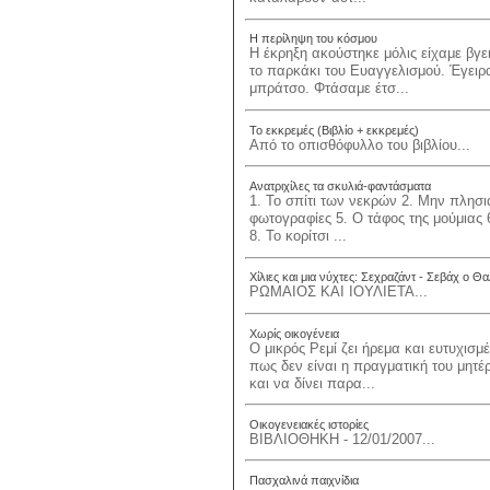
Η περίληψη του κόσμου
Η έκρηξη ακούστηκε μόλις είχαμε βγ
το παρκάκι του Ευαγγελισμού. Έγειρ
μπράτσο. Φτάσαμε έτσ...
Το εκκρεμές (Βιβλίο + εκκρεμές)
Από το οπισθόφυλλο του βιβλίου...
Ανατριχίλες τα σκυλιά-φαντάσματα
1. Το σπίτι των νεκρών 2. Μην πλησιά
φωτογραφίες 5. Ο τάφος της μούμιας 
8. Το κορίτσι ...
Χίλιες και μια νύχτες: Σεχραζάντ - Σεβάχ ο Θ
ΡΩΜΑΙΟΣ ΚΑΙ ΙΟΥΛΙΕΤΑ...
Χωρίς οικογένεια
Ο μικρός Ρεμί ζει ήρεμα και ευτυχι
πως δεν είναι η πραγματική του μητέρ
και να δίνει παρα...
Οικογενειακές ιστορίες
ΒΙΒΛΙΟΘΗΚΗ - 12/01/2007...
Πασχαλινά παιχνίδια