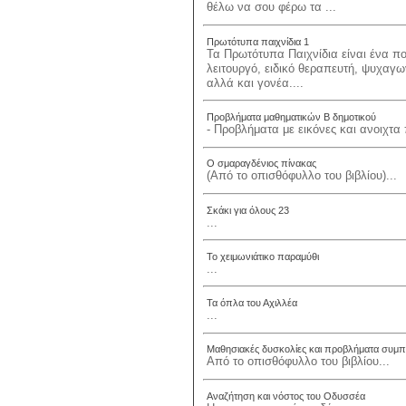
θέλω να σου φέρω τα ...
Πρωτότυπα παιχνίδια 1
Τα Πρωτότυπα Παιχνίδια είναι ένα π
λειτουργό, ειδικό θεραπευτή, ψυχαγ
αλλά και γονέα....
Προβλήματα μαθηματικών Β δημοτικού
- Προβλήματα με εικόνες και ανοιχτα
Ο σμαραγδένιος πίνακας
(Από το οπισθόφυλλο του βιβλίου)...
Σκάκι για όλους 23
...
Το χειμωνιάτικο παραμύθι
...
Τα όπλα του Αχιλλέα
...
Μαθησιακές δυσκολίες και προβλήματα συμπ
Από το οπισθόφυλλο του βιβλίου...
Αναζήτηση και νόστος του Οδυσσέα