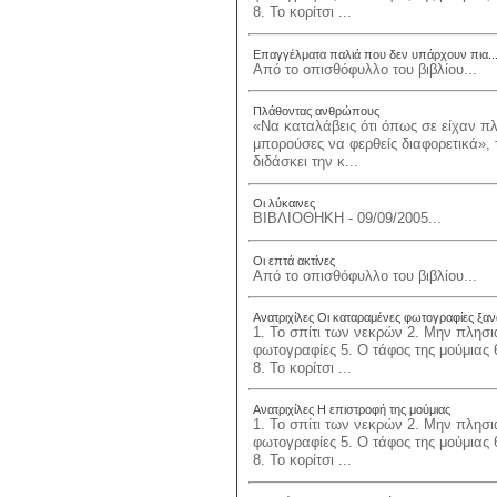
8. Το κορίτσι ...
Επαγγέλματα παλιά που δεν υπάρχουν πια..
Από το οπισθόφυλλο του βιβλίου...
Πλάθοντας ανθρώπους
«Να καταλάβεις ότι όπως σε είχαν π
μπορούσες να φερθείς διαφορετικά», το
διδάσκει την κ...
Οι λύκαινες
ΒΙΒΛΙΟΘΗΚΗ - 09/09/2005...
Οι επτά ακτίνες
Από το οπισθόφυλλο του βιβλίου...
Ανατριχίλες Οι καταραμένες φωτογραφίες ξα
1. Το σπίτι των νεκρών 2. Μην πλησιά
φωτογραφίες 5. Ο τάφος της μούμιας 
8. Το κορίτσι ...
Ανατριχίλες Η επιστροφή της μούμιας
1. Το σπίτι των νεκρών 2. Μην πλησιά
φωτογραφίες 5. Ο τάφος της μούμιας 
8. Το κορίτσι ...