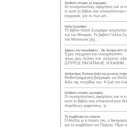
Αληθινές ιστορίες με καρχαρίες
Οι συναρπαστικές αφηγήσεις και οι 
σ' αυτό το βιβλίο σου αποκαλύπτουν δε
καρχαρία, για το πως μπ...
Ιταλοί ζωγράφοι
Το βιβλίο Ιταλοί Ζωγράφοι ασχολείτα
και του Μπαρόκ. Το βιιβλίο Γάλλοι Ζ
του Μεσαίωνα μέχ...
Δάφνες και πικροδάφνες - Με δύναμη από τη
'Εργο σύγχρονο και συναρπαστικό...
τέλος μιας παλιάς στα -ελάχιστα- α
(ΣΠΥΡΟΣ ΠΑΓΙΑΤΑΚΗΣ, Η ΚΑΘΗΜ..
Αλέξανδρος Πούσκιν Δόξα της ρωσικής ποίη
Μυθιστορηματική βιογραφία του Αλέξ
δόξα της πατρίδας του. Η ζωή του ένα
Αληθινές ιστορίες μυστηρίου
Οι συναρπαστικές αφηγήσεις και οι ε
αυτό το βιβλίο σου αποκαλύπτουν δεκά
παράξενες εμφανίσεις, γι...
Το συμβόλαιο του πύργου
Ο Αλέξης κι η παρέα του, ο δικηγόρο
για το συμβόλαιο του Πύργου. Πέρα απ