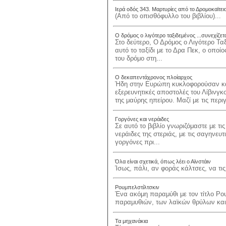
Ιερά οδός 343. Μαρτυρίες από το Δρομοκαϊτει
(Από το οπισθόφυλλο του βιβλίου)...
Ο δρόμος ο λιγότερο ταξιδεμένος ...συνεχίζετ
Στο δεύτερο, Ο Δρόμος ο Λιγότερο Τα
αυτό το ταξίδι με το Δρα Πεκ, ο οποίο
του δρόμο στη...
Ο δεκαπεντάχρονος πλοίαρχος
Ήδη στην Ευρώπη κυκλοφορούσαν και
εξερευνητικές αποστολές του Λίβινγ
της μαύρης ηπείρου. Μαζί με τις περιγ
Γοργόνες και νεράιδες
Σε αυτό το βιβλίο γνωριζόμαστε με τις
νεράιδες της στεριάς, με τις σαγηνευτ
γοργόνες πρι...
Όλα είναι σχετικά, όπως λέει ο Αϊνστάιν
Ίσως, πάλι, αν φοράς κάλτσες, να τις 
Ρουμπελστίλτσκιν
Ένα ακόμη παραμύθι με τον τίτλο Ρ
παραμυθιών, των λαϊκών θρύλων και
Τα μηχανάκια