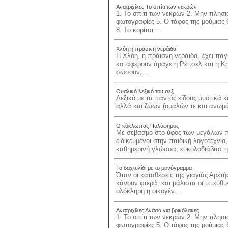
Ανατριχίλες Το σπίτι των νεκρών
1. Το σπίτι των νεκρών 2. Μην πλησιά
φωτογραφίες 5. Ο τάφος της μούμιας 
8. Το κορίτσι ...
Χλόη η πράσινη νεράιδα
Η Χλόη, η πράισνη νεράιδα, έχει πα
καταφέρουν άραγε η Ρέιτσελ και η Κρ
σώσουν;...
Ουαλικό λεξικό του σεξ
Λεξικό με τα παντός είδους μυστικά 
αλλά και ζώων (ομαλών τε και ανωμά
Ο κύκλωπας Πολύφημος
Με σεβασμό στο ύφος των μεγάλων 
ειδικευμένοι στην παιδική λογοτεχνί
καθημερινή γλώσσα, ευκολοδιάβαστη 
Το δαχτυλίδι με το μονόγραμμα
Όταν οι καταθέσεις της γιαγιάς Αρετή
κάνουν φτερά, και μάλιστα οι υπεύθυν
ολόκληρη η οικογέν...
Ανατριχίλες Ανάσα για βρικόλακες
1. Το σπίτι των νεκρών 2. Μην πλησιά
φωτογραφίες 5. Ο τάφος της μούμιας 