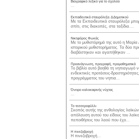
Βιογραφικό λεξικό για το σχολείο
...
Εκπαιδευτικά σταυρόλεξα. Δ Δημοτικού
Με τα Εκπαιδευτικά σταυρόλεξα μπορ
σπίτι, στις διακοπές, στα ταξίδια....
Νικηφόρος Φωκάς
Με το μυθιστόρημά της αυτό η Μαρία 
ιστορικού μυθιστορήματος. Τα δύο π
διαβάστηκαν και αγαπήθηκαν ...
Προανάγνωση, προγραφή, προμαθηματικά
Το βιβλίο αυτό βοηθά τη νηπιαγωγό ν
ενδεικτικές προτάσεις-δραστηριότητε
προγράμματος του νηπια...
Όνειρο καλοκαιρινής νύχτας
...
Το τεσσεροφύλλι
Σκοπός αυτής της ανθολογίας λαϊκών
απόλαυση αυτού του είδους του λαϊκο
πεποιθήσεις του λαού που έχο...
Η πινεζοβροχή
Η πινεζοβροχή...