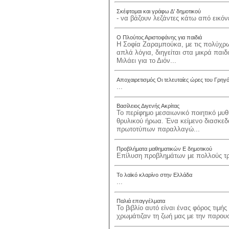
Σκέφτομαι και γράφω Δ' δημοτικού
- να βάζουν λεζάντες κάτω από εικόνε
Ο Πλούτος Αριστοφάνης για παιδιά
Η Σοφία Ζαραμπούκα, με τις πολύχρω
απλά λόγια, διηγείται στα μικρά παιδ
Μιλάει για το Διόν...
Αποχαιρετισμός Οι τελευταίες ώρες του Γρηγ
...
Βασίλειος Διγενής Ακρίτας
Το περίφημο μεσαιωνικό ποιητικό μυ
θρυλικού ήρωα. Ένα κείμενο διασκεδα
πρωτοτύπων παραλλαγώ...
Προβλήματα μαθηματικών Ε δημοτικού
Επίλυση προβλημάτων με πολλούς τρ
Το λαϊκό κλαρίνο στην Ελλάδα
...
Παλιά επαγγέλματα
Το βιβλίο αυτό είναι ένας φόρος τιμής
χρωμάτιζαν τη ζωή μας με την παρουσί