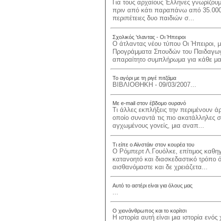
Για τους αρχαίους Έλληνες γνωρίζου
πριν από κάτι παραπάνω από 35.000 
περιπέτειες δυο παιδιών σ...
Σχολικός ’τλαντας - Οι Ήπειροι
Ο άτλαντας νέου τύπου Οι Ήπειροι, μ
Προγράμματα Σπουδών του Παιδαγωγικ
απαραίτητο συμπλήρωμα για κάθε μαθ
Το αγόρι με τη ριγέ πιτζάμα
ΒΙΒΛΙΟΘΗΚΗ - 09/03/2007...
Με e-mail στον έβδομο ουρανό
Τι άλλες εκπλήξεις την περιμένουν άρ
οποίο συναντά τις πιο ακατάλληλες στ
αγχωμένους γονείς, μια αναπ...
Τι είπε ο Αϊνστάιν στον κουρέα του
Ο Ρόμπερτ Λ.Γουόλκε, επίτιμος καθηγ
κατανοητό και διασκεδαστικό τρόπο ό
αισθανόμαστε και δε χρειάζετα...
Αυτό το αστέρι είναι για όλους μας
...
Ο χιονάνθρωπος και το κορίτσι
Η ιστορία αυτή είναι μια ιστορία ενό