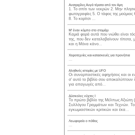
Ανατριχίλες Αυγά τέρατα από τον Αρη
1. Το σπίτι των νεκρών 2. Μην πλησιά
φωτογραφίες 5. Ο τάφος της μούμιας 
8. Το κορίτσι ...
Μ' έναν κόμπο στο στομάχι
Καμιά φορά αυτά που νιώθει είναι τό
της, που δεν καταλαβαίνουν τίποτα, 
και η Μόνα κάνο...
Χειροτεχνίες και κατασκευές για προνήπια
...
Αληθινές ιστορίες με UFO
Οι συναρπαστικές αφηγήσεις και οι 
σ' αυτό το βιβλίο σου αποκαλύπτουν δ
για απαγωγές από...
Δύσκολες νύχτες I
Το πρώτο βιβλίο της Μέλπως Αξιώτη (
Συλλόγου Γραμμάτων και Τεχνών. Το 
εγκωμιαστικών κριτικών και έκα...
Λεωφορείο ο πόθος
...