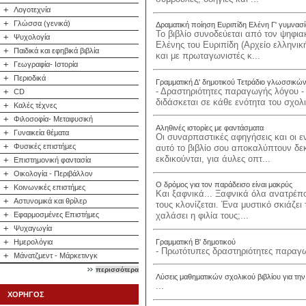
+
Λογοτεχνία
+
Γλώσσα (γενικά)
Δραματική ποίηση Ευριπίδη Ελένη Γ' γυμνασ
Το βιβλίο συνοδεύεται από τον ψηφια
+
Ψυχολογία
Ελένης του Ευριπίδη (Αρχείο ελλην
+
Παιδικά και εφηβικά βιβλία
και με πρωταγωνιστές κ...
+
Γεωγραφία- Ιστορία
+
Περιοδικά
Γραμματική Δ' δημοτικού Τετράδιο γλωσσικώ
- Δραστηριότητες παραγωγής λόγου - 
+
CD
διδάσκεται σε κάθε ενότητα του σχολι
+
Καλές τέχνες
+
Φιλοσοφία- Μεταφυσική
Αληθινές ιστορίες με φαντάσματα
+
Γυναικεία θέματα
Οι συναρπαστικές αφηγήσεις και οι ε
+
Φυσικές επιστήμες
αυτό το βιβλίο σου αποκαλύπτουν δεκ
εκδικούνται, για άυλες οπτ...
+
Επιστημονική φαντασία
+
Οικολογία - Περιβάλλον
Ο δρόμος για τον παράδεισο είναι μακρύς
+
Κοινωνικές επιστήμες
Και ξαφνικά... Ξαφνικά όλα ανατρέπ
+
Αστυνομικά και θρίλερ
τους κλονίζεται. Ένα μυστικό σκιάζε
+
Εφαρμοσμένες Επιστήμες
χαλάσει η φιλία τους;...
+
Ψυχαγωγία
+
Γραμματική Β' δημοτικού
Ημερολόγια
- Πρωτότυπες δραστηριότητες παραγω
+
Μάνατζμεντ - Μάρκετινγκ
περισσότερα
Λύσεις μαθηματικών σχολικού βιβλίου για την
...
ΧΟΡΗΓΟΣ