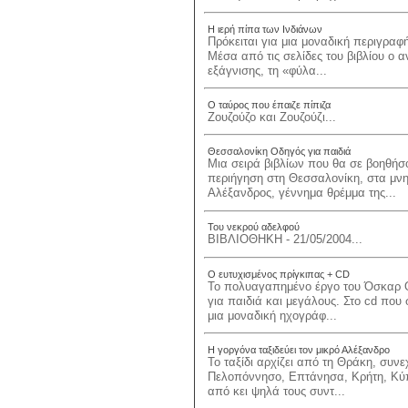
Η ιερή πίπα των Ινδιάνων
Πρόκειται για μια μοναδική περιγραφ
Μέσα από τις σελίδες του βιβλίου ο 
εξάγνισης, τη «φύλα...
Ο ταύρος που έπαιζε πίπιζα
Ζουζούζο και Ζουζούζι...
Θεσσαλονίκη Οδηγός για παιδιά
Μια σειρά βιβλίων που θα σε βοηθήσ
περιήγηση στη Θεσσαλονίκη, στα μνημ
Αλέξανδρος, γέννημα θρέμμα της...
Του νεκρού αδελφού
ΒΙΒΛΙΟΘΗΚΗ - 21/05/2004...
Ο ευτυχισμένος πρίγκιπας + CD
Το πολυαγαπημένο έργο του Όσκαρ Ο
για παιδιά και μεγάλους. Στο cd που
μια μοναδική ηχογράφ...
Η γοργόνα ταξιδεύει τον μικρό Αλέξανδρο
Το ταξίδι αρχίζει από τη Θράκη, συν
Πελοπόννησο, Επτάνησα, Κρήτη, Κύπρ
από κει ψηλά τους συντ...