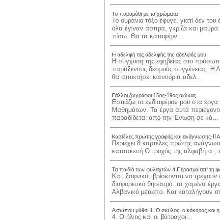
Το παραμύθι με τα χρώματα
Το ουράνιο τόξο έφυγε, γιατί δεν του
όλα έγιναν άσπρα, γκρίζα και μαύρα.
πίσω. Θα τα καταφέρν...
Η αδελφή της αδελφής της αδελφής μου
Η σύγχυση της εφηβείας στο πρόσωπο
παράξενους δεσμούς συγγένειας. Η Δά
θα αποκτήσει καινούρια αδελ...
Γάλλοι ζωγράφοι 15ος-19ος αιώνας
Εστιάζω το ενδιαφέρον μου στα έργ
Μαθημάτων. Τα έργα αυτά περιέχοντα
παραδίδεται από την Ένωση σε κά...
Καρτέλες πρώτης γραφής και ανάγνωσης-ΠΑΛ
Περιέχει 8 καρτέλες πρώτης ανάγνωσ
κατασκευή Ο τροχός της αλφαβήτα , τ
Τα παιδιά των φυλαχτών 4 Πέρασμα απ' τη φ
Και, ξαφνικά, βρίσκονται να τρέχου
διαφορετικό θησαυρό: τα χαμένα έρ
Αλβανικό μέτωπο. Και καταλήγουν στ
Αισώπου μύθοι 1. Ο σκύλος, ο κόκορας και 
4. Ο ήλιος και οι βάτραχοι...