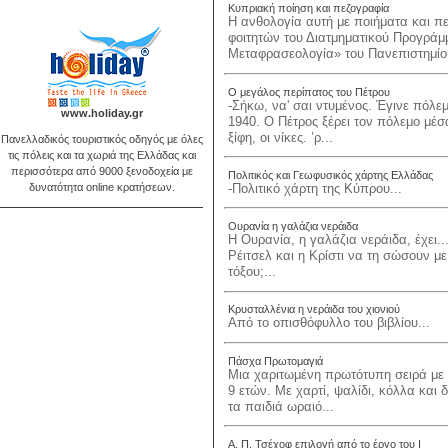
Κυπριακή ποίηση και πεζογραφία
Η ανθολογία αυτή με ποιήματα και π
φοιτητών του Διατμηματικού Προγρ
Μεταφρασεολογία» του Πανεπιστημίο
Ο μεγάλος περίπατος του Πέτρου
-Σήκω, να' σαι ντυμένος. Έγινε πόλε
www.holiday.gr
1940. Ο Πέτρος ξέρει τον πόλεμο μέσα
ξίφη, οι νίκες. ’ρ...
Πανελλαδικός τουριστικός οδηγός με όλες
τις πόλεις και τα χωριά της Ελλάδας και
περισσότερα από 9000 ξενοδοχεία με
Πολιτικός και Γεωφυσικός χάρτης Ελλάδας
-Πολιτικό χάρτη της Κύπρου...
δυνατότητα online κρατήσεων.
Ουρανία η γαλάζια νεράιδα
Η Ουρανία, η γαλάζια νεράιδα, έχει
Ρέιτσελ και η Κρίστι να τη σώσουν μ
τόξου;...
Κρυσταλλένια η νεράιδα του χιονιού
Από το οπισθόφυλλο του βιβλίου...
Πάσχα Πρωτομαγιά
Μια χαριτωμένη πρωτότυπη σειρά με ε
9 ετών. Με χαρτί, ψαλίδι, κόλλα και
τα παιδιά ωραιό...
Α. Π. Τσέχοφ επιλογή από το έργο του Ι