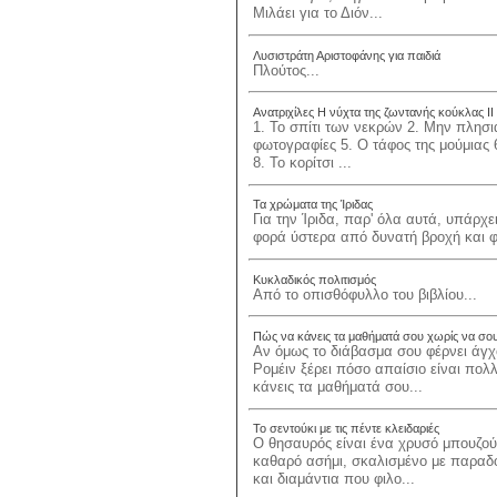
Μιλάει για το Διόν...
Λυσιστράτη Αριστοφάνης για παιδιά
Πλούτος...
Ανατριχίλες Η νύχτα της ζωντανής κούκλας ΙΙ
1. Το σπίτι των νεκρών 2. Μην πλησιά
φωτογραφίες 5. Ο τάφος της μούμιας 
8. Το κορίτσι ...
Τα χρώματα της Ίριδας
Για την Ίριδα, παρ' όλα αυτά, υπάρχε
φορά ύστερα από δυνατή βροχή και φω
Κυκλαδικός πολιτισμός
Από το οπισθόφυλλο του βιβλίου...
Πώς να κάνεις τα μαθήματά σου χωρίς να σου
Αν όμως το διάβασμα σου φέρνει άγχο
Ρομέιν ξέρει πόσο απαίσιο είναι πολ
κάνεις τα μαθήματά σου...
Το σεντούκι με τις πέντε κλειδαριές
Ο θησαυρός είναι ένα χρυσό μπουζού
καθαρό ασήμι, σκαλισμένο με παραδο
και διαμάντια που φιλο...