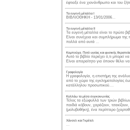
έφτιαξε ένα χιονάνθρωπο και του ζήτη
Τα ευγενή μέταλλα Ι
ΒΙΒΛΙΟΘΗΚΗ - 13/01/2006...
Τα ευγενή μέταλλα ΙΙ
Τα ευγενή μέταλλα είναι το πρώτο βιβ
Είναι συνέχεια και συμπλήρωμα της π
πολλά από αυτά ...
Κομπούχα. Ποτό υγείας και φυσικής θεραπεί
Αυτό το βιβλίο περιέχει ό,τι μπορεί 
Είναι απαραίτητο για όποιον θέλει ν
Γραφολογία
Η γραφολογία, η επιστήμη της ανάλυ
από το χώρο της εγκληματολογίας έως
κατάλληλου προσωπικού....
Κολλάω τα μέσα συγκοινωνίας
Τέλος τα εξώφυλλά των τριών βιβλίω
παιδιά κόβουν, χαράζουν, τσακίζουν,
(μολυβοθήκη), ένα περίπτερο (χαρτοθή
Χάνσελ και Γκρέτελ
...