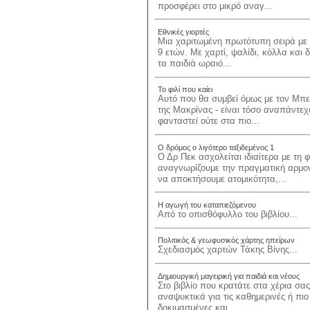
προσφέρει στο μικρό αναγ...
Εθνικές γιορτές
Μια χαριτωμένη πρωτότυπη σειρά με ε
9 ετών. Με χαρτί, ψαλίδι, κόλλα και
τα παιδιά ωραιό...
Το φιλί που καίει
Αυτό που θα συμβεί όμως με τον Μπεσ
της Μακρίνας - είναι τόσο αναπάντεχ
φανταστεί ούτε στα πιο...
Ο δρόμος ο λιγότερο ταξιδεμένος 1
Ο Δρ Πεκ ασχολείται ιδιαίτερα με τη
αναγνωρίζουμε την πραγματική αρμον
να αποκτήσουμε ατομικότητα,...
Η αγωγή του καταπιεζόμενου
Από το οπισθόφυλλο του βιβλίου...
Πολιτικός & γεωφυσικός χάρτης ηπείρων
Σχεδιασμός χαρτών Τάκης Βίνης...
Δημιουργική μαγειρική για παιδιά και νέους
Στο βιβλίο που κρατάτε στα χέρια σας
αναψυκτικά για τις καθημερινές ή πιο
δοκιμασμένες και...