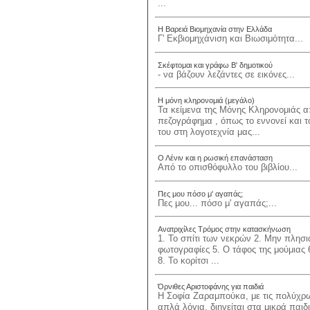
...
Η Βαρειά Βιομηχανία στην Ελλάδα
Γ' Εκβιομηχάνιση και Βιωσιμότητα...
Σκέφτομαι και γράφω Β' δημοτικού
- να βάζουν λεζάντες σε εικόνες...
Η μόνη κληρονομιά (μεγάλο)
Τα κείμενα της Μόνης Κληρονομιάς α
πεζογράφημα , όπως το εννονεί και τ
του στη λογοτεχνία μας...
Ο Λένιν και η ρωσική επανάσταση
Από το οπισθόφυλλο του βιβλίου...
Πες μου πόσο μ' αγαπάς;
Πες μου... πόσο μ' αγαπάς;...
Ανατριχίλες Τρόμος στην κατασκήνωση
1. Το σπίτι των νεκρών 2. Μην πλησιά
φωτογραφίες 5. Ο τάφος της μούμιας 
8. Το κορίτσι ...
Όρνιθες Αριστοφάνης για παιδιά
Η Σοφία Ζαραμπούκα, με τις πολύχρω
απλά λόγια, διηγείται στα μικρά παιδ