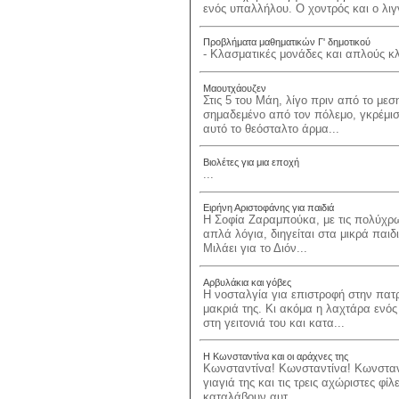
ενός υπαλλήλου. Ο χοντρός και ο λιγν
Προβλήματα μαθηματικών Γ' δημοτικού
- Κλασματικές μονάδες και απλούς κλ
Μαουτχάουζεν
Στις 5 του Μάη, λίγο πριν από το μεσ
σημαδεμένο από τον πόλεμο, γκρέμισ
αυτό το θεόσταλτο άρμα...
Βιολέτες για μια εποχή
...
Ειρήνη Αριστοφάνης για παιδιά
Η Σοφία Ζαραμπούκα, με τις πολύχρω
απλά λόγια, διηγείται στα μικρά παιδ
Μιλάει για το Διόν...
Αρβυλάκια και γόβες
Η νοσταλγία για επιστροφή στην πα
μακριά της. Κι ακόμα η λαχτάρα ενός
στη γειτονιά του και κατα...
Η Κωνσταντίνα και οι αράχνες της
Κωνσταντίνα! Κωνσταντίνα! Κωνσταντ
γιαγιά της και τις τρεις αχώριστες φίλ
καταλάβουν αυτ...