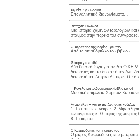
Χημεία Γ' γυμνασίου
Επαναληπτικά διαγωνίσματα...
Βιοτεχνία υαλικών
Μια ιστορία χαμένων ιδεολογιών και
σταθμός στην πορεία του συγγραφέα.
Οι θεραπείες της Μαρίας Τρέμπεν
Από το οπισθόφυλλο του βιβλίου...
Θέατρο για παιδιά
Δύο θετρικά έργα για παιδιά Ο Κ
διασκευές και τα δύο από τον Αλη 
διασκευή του Αστριντ Λίντκρεν Ο Κάρ
Η Κανέλα και το Δυοσμαράκι-βιβλίο και cd
Μουσική επιμέλεια Χαρίτων Χαριτωνί
Ανατριχίλες Η νύχτα της ζωντανής κούκλας Ι
1. Το σπίτι των νεκρών 2. Μην πλησιά
φωτογραφίες 5. Ο τάφος της μούμιας 
8. Το κορίτσι ...
Ο Κρεμμυδάκης και η παρέα του
Ο μικρός Κρεμμυδάκης κι ο μπαρμπα-Κ