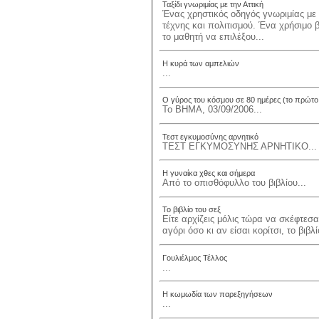
Ταξίδι γνωριμίας με την Αττική
Ένας χρηστικός οδηγός γνωριμίας με
τέχνης και πολιτισμού. Ένα χρήσιμο β
το μαθητή να επιλέξου...
Η κυρά των αμπελιών
...
Ο γύρος του κόσμου σε 80 ημέρες (το πρώτο 
Το ΒΗΜΑ, 03/09/2006...
Τεστ εγκυμοσύνης αρνητικό
ΤΕΣΤ ΕΓΚΥΜΟΣΥΝΗΣ ΑΡΝΗΤΙΚΟ...
Η γυναίκα χθες και σήμερα
Από το οπισθόφυλλο του βιβλίου...
Το βιβλίο του σεξ
Είτε αρχίζεις μόλις τώρα να σκέφτεσαι
αγόρι όσο κι αν είσαι κορίτσι, το βιβ
Γουλιέλμος Τέλλος
...
Η κωμωδία των παρεξηγήσεων
...