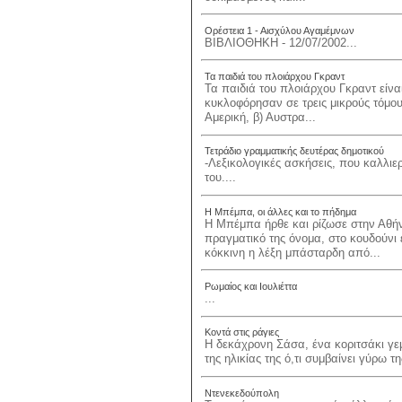
Ορέστεια 1 - Αισχύλου Αγαμέμνων
ΒΙΒΛΙΟΘΗΚΗ - 12/07/2002...
Τα παιδιά του πλοιάρχου Γκραντ
Τα παιδιά του πλοιάρχου Γκραντ είνα
κυκλοφόρησαν σε τρεις μικρούς τόμους
Αμερική, β) Αυστρα...
Τετράδιο γραμματικής δευτέρας δημοτικού
-Λεξικολογικές ασκήσεις, που καλλιερ
του....
Η Μπέμπα, οι άλλες και το πήδημα
Η Μπέμπα ήρθε και ρίζωσε στην Αθήν
πραγματικό της όνομα, στο κουδούνι
κόκκινη η λέξη μπάσταρδη από...
Ρωμαίος και Ιουλιέττα
...
Κοντά στις ράγιες
Η δεκάχρονη Σάσα, ένα κοριτσάκι γεμ
της ηλικίας της ό,τι συμβαίνει γύρω της
Ντενεκεδούπολη