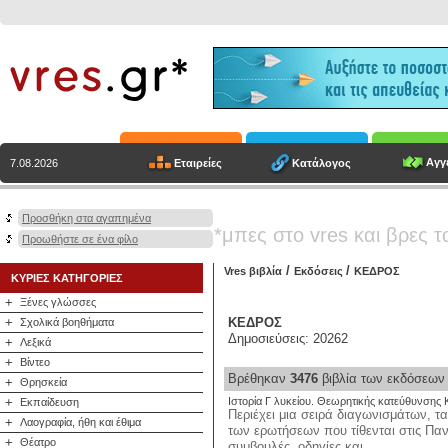
Αγγε
Εταιρείες
Κατάλογος
7.08.2026
Προσθήκη στα αγαπημένα
*μπες στο vres και βρες τ
Προωθήστε σε ένα φίλο
/
/
Vres βιβλία
Εκδόσεις
ΚΕΔΡΟΣ
ΚΥΡΙΕΣ ΚΑΤΗΓΟΡΙΕΣ
+
Ξένες γλώσσες
+
ΚΕΔΡΟΣ
Σχολικά βοηθήματα
Δημοσιεύσεις: 20262
+
Λεξικά
+
Βίντεο
Βρέθηκαν
3476
βιβλία των εκδόσεω
+
Θρησκεία
+
Ιστορία Γ λυκείου. Θεωρητικής κατεύθυνσης 
Εκπαίδευση
Περιέχει μια σειρά διαγωνισμάτων, τ
+
Λαογραφία, ήθη και έθιμα
των ερωτήσεων που τίθενται στις Πα
+
Θέατρο
συμβουλές, οδηγίες και ...