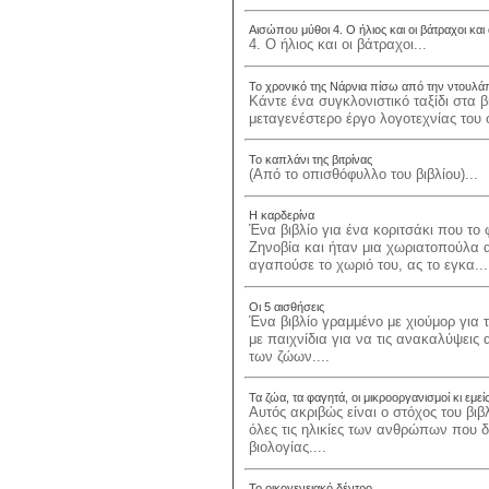
Αισώπου μύθοι 4. Ο ήλιος και οι βάτραχοι και 
4. Ο ήλιος και οι βάτραχοι...
Το χρονικό της Νάρνια πίσω από την ντουλά
Κάντε ένα συγκλονιστικό ταξίδι στα 
μεταγενέστερο έργο λογοτεχνίας του 
Το καπλάνι της βιτρίνας
(Από το οπισθόφυλλο του βιβλίου)...
Η καρδερίνα
Ένα βιβλίο για ένα κοριτσάκι που το
Ζηνοβία και ήταν μια χωριατοπούλα 
αγαπούσε το χωριό του, ας το εγκα...
Οι 5 αισθήσεις
Ένα βιβλίο γραμμένο με χιούμορ για 
με παιχνίδια για να τις ανακαλύψεις 
των ζώων....
Τα ζώα, τα φαγητά, οι μικροοργανισμοί κι εμεί
Αυτός ακριβώς είναι ο στόχος του βιβ
όλες τις ηλικίες των ανθρώπων που δε
βιολογίας....
Το οικογενειακό δέντρο