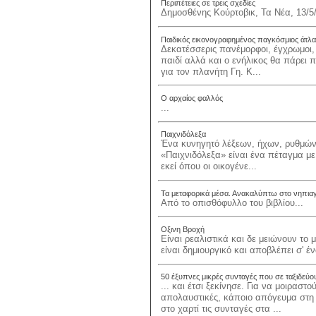
Περιπέτειες σε τρεις σχεδίες
Δημοσθένης Κούρτοβικ, Τα Νέα, 13/5/
Παιδικός εικονογραφημένος παγκόσμιος άτλα
Δεκατέσσερις πανέμορφοι, έγχρωμοι, 
παιδί αλλά και ο ενήλικος θα πάρει π
για τον πλανήτη Γη. Κ...
Ο αρχαίος φαλλός
...
Παιχνιδόλεξα
Ένα κυνηγητό λέξεων, ήχων, ρυθμών
«Παιχνιδόλεξα» είναι ένα πέταγμα μ
εκεί όπου οι οικογένε...
Τα μεταφορικά μέσα. Ανακαλύπτω στο νηπια
Από το οπισθόφυλλο του βιβλίου...
Οξινη Βροχή
Είναι ρεαλιστικά και δε μειώνουν το
είναι δημιουργικό και αποβλέπει σ' έ
50 έξυπνες μικρές συνταγές που σε ταξιδεύο
... και έτσι ξεκίνησε. Για να μοιραστ
απολαυστικές, κάποιο απόγευμα στη 
στο χαρτί τις συνταγές στα ...