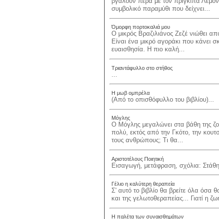
βγάλουν πέρα με τον πρίγκιπα Λεμόν
συμβολικό παραμύθι που δείχνει...
Όμορφη πορτοκαλιά μου
Ο μικρός Βραζιλιάνος Ζεζέ νιώθει από
Είναι ένα μικρό αγοράκι που κάνει σκ
ευαισθησία. Η πιο καλή...
Τριαντάφυλλο στο στήθος
...
Η μωβ ομπρέλα
(Από το οπισθόφυλλο του βιβλίου)...
Μόγλης
Ο Μόγλης μεγαλώνει στα βάθη της ζ
πολύ, εκτός από την Γκότο, την κουτσ
τους ανθρώπους; Τι θα...
Αριστοτέλους Ποιητική
Εισαγωγή, μετάφραση, σχόλια: Στάθη
Γέλιο η καλύτερη θεραπεία
Σ' αυτό το βιβλίο θα βρείτε όλα όσα 
και της γελωτοθεραπείας... Γιατί η ζω
Η παλέτα των συναισθημάτων