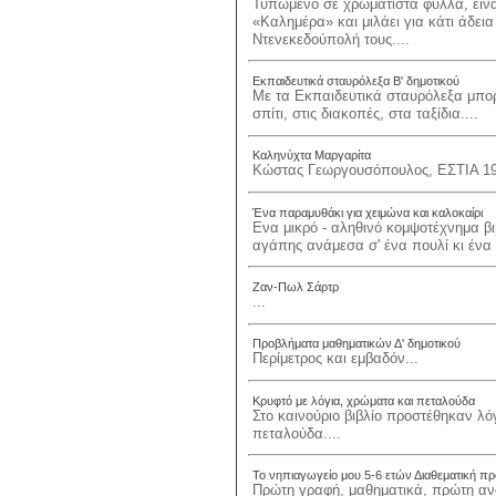
Τυπωμένο σε χρωματιστά φύλλα, είνα
«Καλημέρα» και μιλάει για κάτι άδει
Ντενεκεδούπολή τους....
Εκπαιδευτικά σταυρόλεξα Β' δημοτικού
Με τα Εκπαιδευτικά σταυρόλεξα μπορ
σπίτι, στις διακοπές, στα ταξίδια....
Καληνύχτα Μαργαρίτα
Κώστας Γεωργουσόπουλος, ΕΣΤΙΑ 19
Ένα παραμυθάκι για χειμώνα και καλοκαίρι
Ενα μικρό - αληθινό κομψοτέχνημα βιβ
αγάπης ανάμεσα σ' ένα πουλί κι ένα 
Ζαν-Πωλ Σάρτρ
...
Προβλήματα μαθηματικών Δ' δημοτικού
Περίμετρος και εμβαδόν...
Κρυφτό με λόγια, χρώματα και πεταλούδα
Στο καινούριο βιβλίο προστέθηκαν λό
πεταλούδα....
Το νηπιαγωγείο μου 5-6 ετών Διαθεματική π
Πρώτη γραφή, μαθηματικά, πρώτη ανά