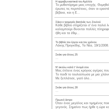
Η αρραβωνιαστικιά του Αχιλλέα
Το μυθιστόρημα μιας εποχής. Θυμηθείτ
έρωτες τις περιπέτειες, όταν οι ερασ
βέβαια, και η Ε...
Σάκα ο τρομερός βασιλιάς των Ζουλού
Κάθε βιβλίο στηρίζεται σ' ένα παλιό 
καλαμπούρι δίνονται πολλές πληροφορί
ήθη και τα έθιμ...
Το βιβλίο του έργου και του χρόνου
Λάκης Προγκίδης, Τα Νέα, 19/1/2008.
Σκάκι για όλους 25
...
Ν' ακούω καλά τ' όνομά σου
Μας έπλενε ένας κρύγιος αγέρας που
Το παιδί το τουλούπωσα με μια χλά
Με ξεπλάτισε, γιατί όλο...
Σκάκι για όλους 28
...
Πρωινό άστρο
Όταν ένας μεγάλος και τιμημένος ποι
γεγονός. Σημαίνει πως ήρθε η ώρα κα