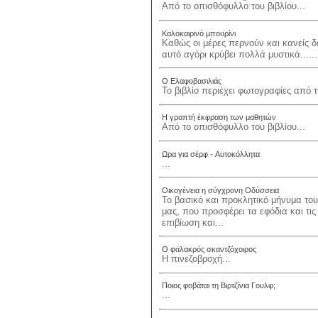
Από το οπισθόφυλλο του βιβλίου...
Καλοκαιρινό μπουρίνι
Καθώς οι μέρες περνούν και κανείς δ
αυτό αγόρι κρύβει πολλά μυστικά......
Ο Ελαφοβασιλιάς
Το βιβλίο περιέχει φωτογραφίες από 
Η γραπτή έκφραση των μαθητών
Από το οπισθόφυλλο του βιβλίου...
Ωρα για σέρφ - Aυτοκόλλητα
...
Οικογένεια η σύγχρονη Οδύσσεια
Το βασικό και προκλητικό μήνυμα του β
μας, που προσφέρει τα εφόδια και τι
επιβίωση και...
Ο φαλακρός σκαντζόχοιρος
Η πινεζοβροχή...
Ποιος φοβάται τη Βιρτζίνια Γουλφ;
...