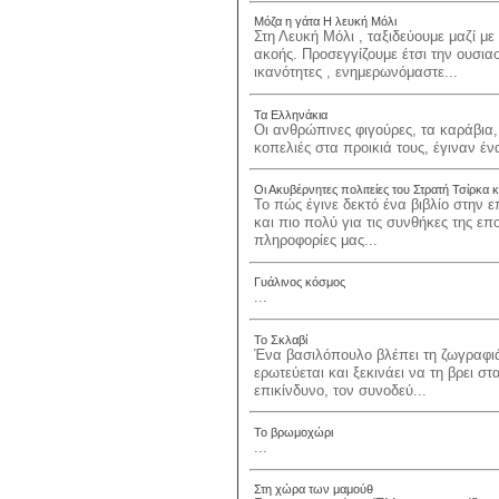
Μόζα η γάτα Η λευκή Μόλι
Στη Λευκή Μόλι , ταξιδεύουμε μαζί 
ακοής. Προσεγγίζουμε έτσι την ουσιασ
ικανότητες , ενημερωνόμαστε...
Τα Ελληνάκια
Οι ανθρώπινες φιγούρες, τα καράβια,
κοπελιές στα προικιά τους, έγιναν έν
Οι Ακυβέρνητες πολιτείες του Στρατή Τσίρκα κ
Το πώς έγινε δεκτό ένα βιβλίο στην επ
και πιο πολύ για τις συνθήκες της ε
πληροφορίες μας...
Γυάλινος κόσμος
...
Το Σκλαβί
Ένα βασιλόπουλο βλέπει τη ζωγραφιά
ερωτεύεται και ξεκινάει να τη βρει στ
επικίνδυνο, τον συνοδεύ...
Το βρωμοχώρι
...
Στη χώρα των μαμούθ