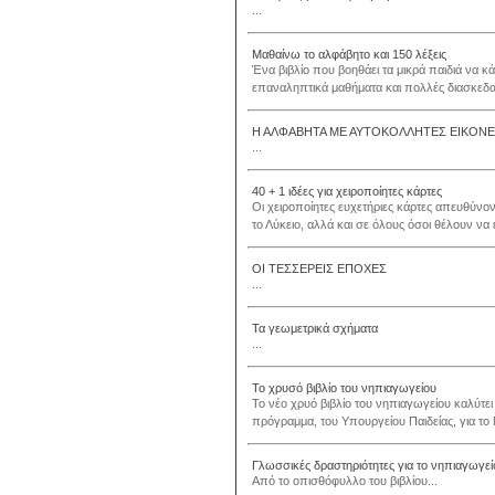
...
Μαθαίνω το αλφάβητο και 150 λέξεις
Ένα βιβλίο που βοηθάει τα μικρά παιδιά να 
επαναληπτικά μαθήματα και πολλές διασκεδασ
Η ΑΛΦΑΒΗΤΑ ΜΕ ΑΥΤΟΚΟΛΛΗΤΕΣ ΕΙΚΟΝ
...
40 + 1 ιδέες για χειροποίητες κάρτες
Οι χειροποίητες ευχετήριες κάρτες απευθύνο
το Λύκειο, αλλά και σε όλους όσοι θέλουν να 
ΟΙ ΤΕΣΣΕΡΕΙΣ ΕΠΟΧΕΣ
...
Τα γεωμετρικά σχήματα
...
Το χρυσό βιβλίο του νηπιαγωγείου
Το νέο χρυό βιβλίο του νηπιαγωγείου καλύτε
πρόγραμμα, του Υπουργείου Παιδείας, για το 
Γλωσσικές δραστηριότητες για το νηπιαγωγεί
Από το οπισθόφυλλο του βιβλίου...