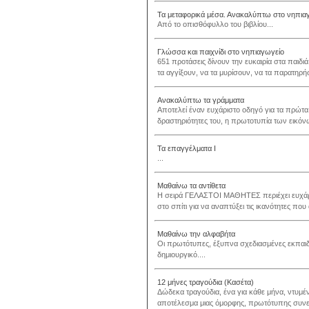
Τα μεταφορικά μέσα. Ανακαλύπτω στο νηπια
Από το οπισθόφυλλο του βιβλίου...
Γλώσσα και παιχνίδι στο νηπιαγωγείο
651 προτάσεις δίνουν την ευκαιρία στα παιδ
τα αγγίξουν, να τα μυρίσουν, να τα παρατηρ
Ανακαλύπτω τα γράμματα
Αποτελεί έναν ευχάριστο οδηγό για τα πρώτα
δραστηριότητες του, η πρωτοτυπία των εικόν
Τα επαγγέλματα Ι
...
Μαθαίνω τα αντίθετα
Η σειρά ΓΕΛΑΣΤΟΙ ΜΑΘΗΤΕΣ περιέχει ευχάριστ
στο σπίτι για να αναπτύξει τις ικανότητες που
Μαθαίνω την αλφαβήτα
Οι πρωτότυπες, έξυπνα σχεδιασμένες εκπαιδε
δημιουργικό....
12 μήνες τραγούδια (Κασέτα)
Δώδεκα τραγούδια, ένα για κάθε μήνα, ντυμέ
αποτέλεσμα μιας όμορφης, πρωτότυπης συνερ