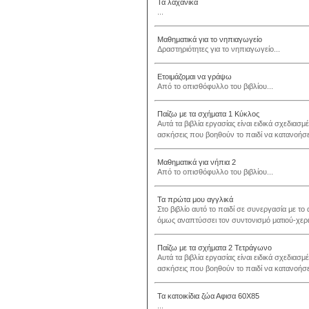
Τα λαχανικά
...
Μαθηματικά για το νηπιαγωγείο
Δραστηριότητες για το νηπιαγωγείο...
Ετοιμάζομαι να γράψω
Από το οπισθόφυλλο του βιβλίου...
Παίζω με τα σχήματα 1 Κύκλος
Αυτά τα βιβλία εργασίας είναι ειδικά σχεδιασ
ασκήσεις που βοηθούν το παιδί να κατανοήσει
Μαθηματικά για νήπια 2
Από το οπισθόφυλλο του βιβλίου...
Τα πρώτα μου αγγλικά
Στο βιβλίο αυτό το παιδί σε συνεργασία με τ
όμως αναπτύσσει τον συντονισμό ματιού-χεριο
Παίζω με τα σχήματα 2 Τετράγωνο
Αυτά τα βιβλία εργασίας είναι ειδικά σχεδιασ
ασκήσεις που βοηθούν το παιδί να κατανοήσει
Τα κατοικίδια ζώα Αφισα 60Χ85
...