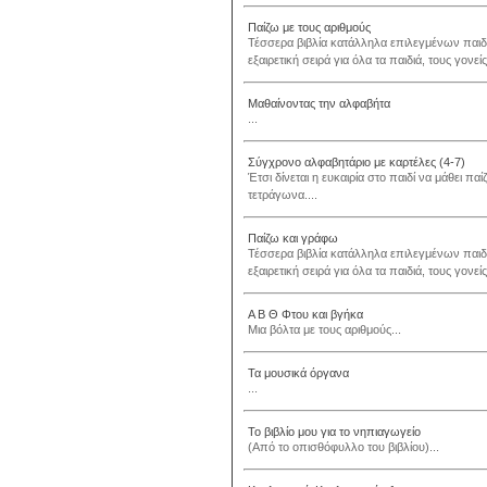
Παίζω με τους αριθμούς
Τέσσερα βιβλία κατάλληλα επιλεγμένων παι
εξαιρετική σειρά για όλα τα παιδιά, τους γονεί
Μαθαίνοντας την αλφαβήτα
...
Σύγχρονο αλφαβητάριο με καρτέλες (4-7)
Έτσι δίνεται η ευκαιρία στο παιδί να μάθει π
τετράγωνα....
Παίζω και γράφω
Τέσσερα βιβλία κατάλληλα επιλεγμένων παι
εξαιρετική σειρά για όλα τα παιδιά, τους γονεί
Α Β Θ Φτου και βγήκα
Μια βόλτα με τους αριθμούς...
Τα μουσικά όργανα
...
Το βιβλίο μου για το νηπιαγωγείο
(Από το οπισθόφυλλο του βιβλίου)...