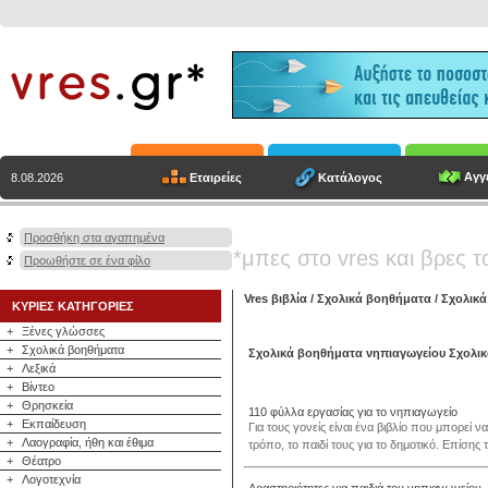
Αγγε
Εταιρείες
Κατάλογος
8.08.2026
Προσθήκη στα αγαπημένα
*μπες στο vres και βρες τ
Προωθήστε σε ένα φίλο
Vres βιβλία
/
Σχολικά βοηθήματα
/
Σχολικά
ΚΥΡΙΕΣ ΚΑΤΗΓΟΡΙΕΣ
+
Ξένες γλώσσες
+
Σχολικά βοηθήματα
Σχολικά βοηθήματα νηπιαγωγείου Σχολι
+
Λεξικά
+
Βίντεο
+
Θρησκεία
110 φύλλα εργασίας για το νηπιαγωγείο
+
Εκπαίδευση
Για τους γονείς είναι ένα βιβλίο που μπορεί 
+
Λαογραφία, ήθη και έθιμα
τρόπο, το παιδί τους για το δημοτικό. Επίσης 
+
Θέατρο
+
Λογοτεχνία