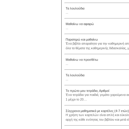
Τα λουλούδια
...
Μαθαίνω να αφαιρώ
...
Παρατηρώ και μαθαίνω
Ένα βιβλίο απαραίτητο για την καθημερινή 
όλα τα θέματα της καθημερινής διδασκαλίας, 
Μαθαίνω να προσθέτω
...
Τα λουλούδια
...
Το πρώτο μου τετράδιο, Αριθμοί
Ένα τετράδιο για παιδιά, γεμάτο χαρούμενα 
1 μέχρι το 20....
Σύγχρονα μαθηματικά με καρτέλες (4-7 ετών)
Η χρήση των καρτελών είναι απλή και εύκολ
αρχή της κάθε ενότητας του βιβλίου και μετά ε