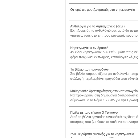
Οι πρώτες μου ζωγραφιές στο νηπιαγωγείο
...
Ανθολόγιο για το νηπιαγωγείο (δεμ.)
Ελπίζουμε ότι το ανθολόγιό μας αυτό θα αντα
νηπιαγωγούς στο επίπονο και ωραίο έργο του
Νηπιαγωγάκια εν δράσει!
Αν είσαι νηπιαγωγάκι 5-6 ετών, μάθε πως φέτο
φέρει παιχνίδια, εκπλήξεις, καινούργιες λέξει
Το βιβλίο των τραγουδιών
Στο βιβλίο παρουσιάζεται μια ανθολογία ποιη
συλλογή περιλαμβάνει τραγούδια από εθνικές 
Μαθησιακές δραστηριότητες στο νηπιαγωγείο 
Να προχωρούν στη δημιουργία διαπροσωπικών
σύμφωνα με το Νόμο 1566/85 για την Πρωτοβά
Παίζω με τα σχήματα 3 Τρίγωνο
Αυτά τα βιβλία εργασίας είναι ειδικά σχεδιασ
ασκήσεις που βοηθούν το παιδί να κατανοήσει
250 Πειράματα φυσικής για το νηπιαγωγείο