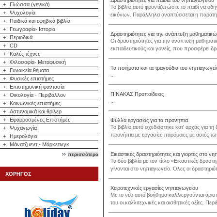
Δραστηριότητες για παιδιά του νηπιαγωγείου
+
Γλώσσα (γενικά)
Το βιβλίο αυτό φροντίζει ώστε το παιδί να
+
Ψυχολογία
εικόνων. Παράλληλα αναπτύσσεται η παρατηρη
+
Παιδικά και εφηβικά βιβλία
+
Γεωγραφία- Ιστορία
Δραστηριότητες για την ανάπτυξη μαθηματικ
+
Περιοδικά
Οι δραστηριότητες για την ανάπτυξη μαθηματ
+
CD
εκπαιδευτικούς και γονείς, που προσφέρει δρα
+
Καλές τέχνες
+
Φιλοσοφία- Μεταφυσική
Τα ποιήματα και τα τραγούδια του νηπιαγωγεί
+
Γυναικεία θέματα
...
+
Φυσικές επιστήμες
+
Επιστημονική φαντασία
ΠΙΝΑΚΑΣ Προπαίδειας
+
Οικολογία - Περιβάλλον
...
+
Κοινωνικές επιστήμες
+
Αστυνομικά και θρίλερ
+
Εφαρμοσμένες Επιστήμες
Φύλλα εργασίας για τα προνήπια
Το βιβλίο αυτό σχεδιάστηκε κατ' αρχάς για τ
+
Ψυχαγωγία
προνήπια με εργασίες παρόμοιες με αυτές τω
+
Ημερολόγια
+
Μάνατζμεντ - Μάρκετινγκ
Εικαστικές δραστηριότητες και γιορτές στο νη
περισσότερα
Τα δύο βιβλία με τον τίτλο «Εικαστικές δραστ
γίνονται στο νηπιαγωγείο. Όλες οι δραστηριότη
ΧΟΡΗΓΟΣ
Χειροτεχνικές εργασίες νηπιαγωγείου
Με το νέο αυτό βοήθημα καλλιεργούνται άριστα
του οι καλλιτεχνικές και αισθητικές αξίες. Περι