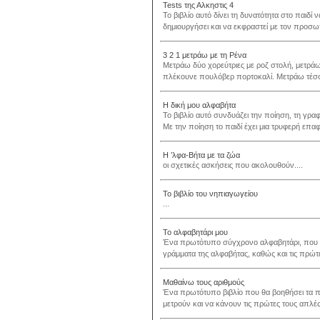
Tests της Αλκηστις 4
Το βιβλίο αυτό δίνει τη δυνατότητα στο παιδί 
δημιουργήσει και να εκφραστεί με τον προσωπ
3 2 1 μετράω με τη Ρένα
Μετράω δύο χορεύτριες με ροζ στολή, μετράω 
πλέκουνε πουλόβερ πορτοκαλί. Μετράω τέσσ
Η δική μου αλφαβήτα
Το βιβλίο αυτό συνδυάζει την ποίηση, τη γρα
Με την ποίηση το παιδί έχει μια τρυφερή επαφ
Η ’λφα-Βήτα με τα ζώα
οι σχετικές ασκήσεις που ακολουθούν....
Το βιβλίο του νηπιαγωγείου
...
Το αλφαβητάρι μου
Ένα πρωτότυπο σύγχρονο αλφαβητάρι, που θα
γράμματα της αλφαβήτας, καθώς και τις πρώτε
Μαθαίνω τους αριθμούς
Ένα πρωτότυπο βιβλίο που θα βοηθήσει τα πα
μετρούν και να κάνουν τις πρώτες τους απλές 