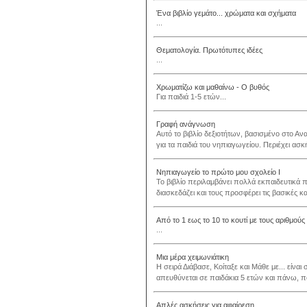
Ένα βιβλίο γεμάτο... χρώματα και σχήματα
...
Θεματολογία. Πρωτότυπες ιδέες
...
Χρωματίζω και μαθαίνω - Ο βυθός
Για παιδιά 1-5 ετών...
Γραφή ανάγνωση
Αυτό το βιβλίο δεξιοτήτων, βασισμένο στο Αν
για τα παιδιά του νηπιαγωγείου. Περιέχει ασκ
Νηπιαγωγείο το πρώτο μου σχολείο Ι
Το βιβλίο περιλαμβάνει πολλά εκπαιδευτικά 
διασκεδάζει και τους προσφέρει τις βασικές 
Από το 1 εως το 10 το κουτί με τους αριθμούς
...
Μια μέρα χειμωνιάτικη
Η σειρά Διάβασε, Κοίταξε και Μάθε με... είν
απευθύνεται σε παιδάκια 5 ετών και πάνω, πο
Απλές ασκήσεις για αφαίρεση