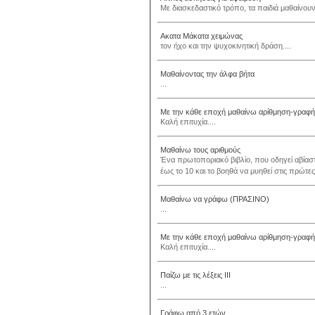
Με διασκεδαστικό τρόπο, τα παιδιά μαθαίνουν
Ακατα Μάκατα χειμώνας
τον ήχο και την ψυχοκινητική δράση....
Μαθαίνοντας την άλφα βήτα
...
Με την κάθε εποχή μαθαίνω αρίθμηση-γραφή 
Καλή επιτυχία....
Μαθαίνω τους αριθμούς
Ένα πρωτοποριακό βιβλίο, που οδηγεί αβίασ
έως το 10 και το βοηθά να μυηθεί στις πρώτες 
Μαθαίνω να γράφω (ΠΡΑΣΙΝΟ)
...
Με την κάθε εποχή μαθαίνω αρίθμηση-γραφ
Καλή επιτυχία....
Παίζω με τις λέξεις ΙΙΙ
...
Γράφω από 3 ετών