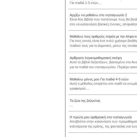
Για παιδιά 1-5 ετών...
Αρχίζω να μαθαίνω στο νηπιαγωγείο 2
Είναι δύο βιβλία που πιστεύουμε πως θα βοηθ
στο να κατανοήσει βασικές έννοιες, απαραίτητε
Μαθαίνω τους αριθμούς παρέα με την Αλφα κα
Για τους γονείς είναι ένα πολύ χρήσιμο βοήθ
παιδιού τους για το Δημοτικό, μέσω της οποία
Αρίθμηση λογικομαθηματική σκέψη
Αυτό το βιβλίο δεξιοτήτων, βασισμένο στο Αν
για τα παιδιά του νηπιαγωγείου. Περιέχει ασ
Μαθαίνω μόνος μου Για παιδιά 4-5 ετών
Αυτή η μέθοδος επιτρέπει στο παιδί να γνωρίσ
γραφισμού....
Τα ζώα της ζούγκλας
...
Η πρώτη μου αριθμητική στο νηπιαγωγείο
Αποβλέπει στην κατανόηση των προμαθηματι
καλλιέργεια της κρίσης, της φαντασίας και τ