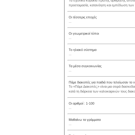
Τα σχολικά κυβάκια πρώτης αρίθμησης αποτε
προετοιμασία, κατανόηση και εμπέδωση των 
Οι τέσσερις εποχές
...
Οι γεωμετρικοί τύποι
...
Το ηλιακό σύστημα
...
Τα μέσα συγκοινωνίας
...
Πάμε διακοπές για παιδιά που τελείωσαν το 
Το «Πάμε Διακοπές;» είναι μια σειρά διασκε
κατά τη διάρκεια των καλοκαιρινών τους διακο
Οι αριθμοί : 1-100
...
Μαθαίνω τα γράμματα
...