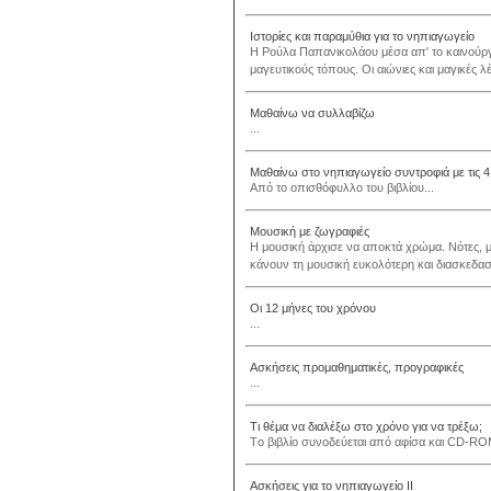
Ιστορίες και παραμύθια για το νηπιαγωγείο
Η Ρούλα Παπανικολάου μέσα απ' το καινούργιο
μαγευτικούς τόπους. Οι αιώνιες και μαγικές λέξ
Μαθαίνω να συλλαβίζω
...
Μαθαίνω στο νηπιαγωγείο συντροφιά με τις 
Από το οπισθόφυλλο του βιβλίου...
Μουσική με ζωγραφιές
Η μουσική άρχισε να αποκτά χρώμα. Νότες, μέ
κάνουν τη μουσική ευκολότερη και διασκεδαστ
Οι 12 μήνες του χρόνου
...
Ασκήσεις προμαθηματικές, προγραφικές
...
Τι θέμα να διαλέξω στο χρόνο για να τρέξω;
Tο βιβλίο συνοδεύεται από αφίσα και CD-ROM
Ασκήσεις για το νηπιαγωγείο ΙΙ