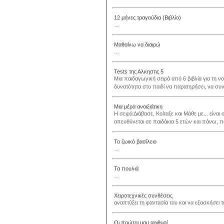
12 μήνες τραγούδια (Βιβλίο)
...
Μαθαίνω να διαιρώ
...
Tests της Αλκηστις 5
Μια παιδαγωγική σειρά από 6 βιβλία για τη νο
δυνατότητα στο παιδί να παρατηρήσει, να συνδυ
Μια μέρα ανοιξιάτικη
Η σειρά Διάβασε, Κοίταξε και Μάθε με... είν
απευθύνεται σε παιδάκια 5 ετών και πάνω, πο
Το ζωικό βασίλειο
...
Τα πουλιά
...
Χειροτεχνικές συνθέσεις
αναπτύξει τη φαντασία του και να εξασκήσει τη
Οι πρώτοι μου αριθμοί