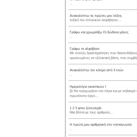
...
Ανακαλύπτω τις πρώτες μου λέξεις
λεξικό του ελληνικού αλφάβητου....
Γράφω και χρωματίζω Οι δώδεκα μήνες
...
Γράφω το αλφάβητο
Με πολλές δραστηριότητες που διασκεδάζουν τ
οργανωμένες σε εξελικτική βάση, που συμβά
Ανακαλύπτω τον κόσμο από 3 ετών
...
Ημερολόγιο εικαστικών I
β) Να προχωρήσει πιο πέρα και με σεβασμό σ
πρωτότυπο έργο....
1 2 3 φτου ξελευτερία
Μια βόλτα με τους αριθμούς...
Η πρώτη μου αριθμητική στο νηπιαγωγείο
...