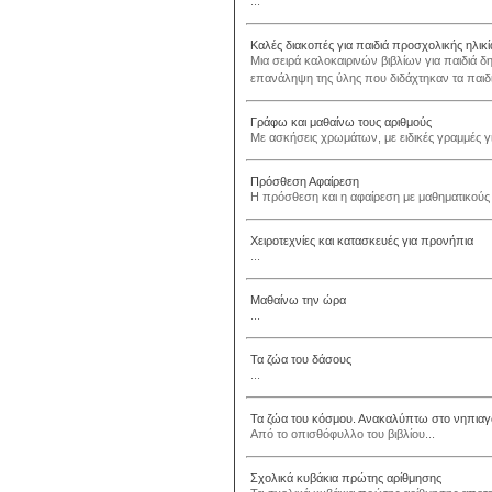
...
Καλές διακοπές για παιδιά προσχολικής ηλικ
Μια σειρά καλοκαιρινών βιβλίων για παιδιά δ
επανάληψη της ύλης που διδάχτηκαν τα παιδιά σ
Γράφω και μαθαίνω τους αριθμούς
Με ασκήσεις χρωμάτων, με ειδικές γραμμές γ
Πρόσθεση Αφαίρεση
Η πρόσθεση και η αφαίρεση με μαθηματικούς τύ
Χειροτεχνίες και κατασκευές για προνήπια
...
Μαθαίνω την ώρα
...
Τα ζώα του δάσους
...
Τα ζώα του κόσμου. Ανακαλύπτω στο νηπιαγ
Από το οπισθόφυλλο του βιβλίου...
Σχολικά κυβάκια πρώτης αρίθμησης