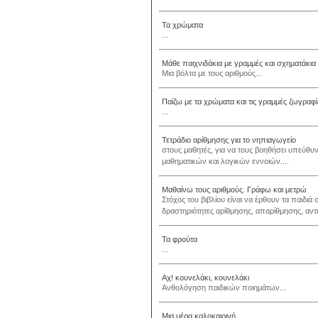
Τα χρώματα
...
Μάθε παιχνιδάκια με γραμμές και σχηματάκια
Μια βόλτα με τους αριθμούς...
Παίζω με τα χρώματα και τις γραμμές ζωγραφ
...
Τετράδιο αρίθμησης για το νηπιαγωγείο
στους μαθητές, για να τους βοηθήσει υπεύθ
μαθηματικών και λογικών εννοιών....
Μαθαίνω τους αριθμούς. Γράφω και μετρώ
Στόχος του βιβλίου είναι να έρθουν τα παιδιά
δραστηριότητες αρίθμησης, απαρίθμησης, αντισ
Τα φρούτα
...
Αχ! κουνελάκι, κουνελάκι
Ανθολόγηση παιδικών ποιημάτων...
Μια μέρα καλοκαιρινή