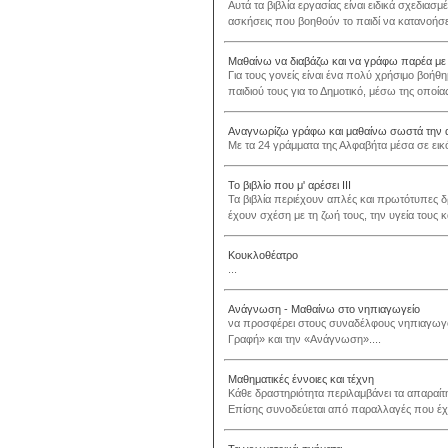
Αυτά τα βιβλία εργασίας είναι ειδικά σχεδιασ
ασκήσεις που βοηθούν το παιδί να κατανοήσει
Μαθαίνω να διαβάζω και να γράφω παρέα με 
Για τους γονείς είναι ένα πολύ χρήσιμο βοήθ
παιδιού τους για το Δημοτικό, μέσω της οποία
Αναγνωρίζω γράφω και μαθαίνω σωστά την 
Με τα 24 γράμματα της Αλφαβήτα μέσα σε εικόν
Το βιβλίο που μ' αρέσει ΙΙΙ
Τα βιβλία περιέχουν απλές και πρωτότυπες 
έχουν σχέση με τη ζωή τους, την υγεία τους κα
Κουκλοθέατρο
...
Ανάγνωση - Μαθαίνω στο νηπιαγωγείο
να προσφέρει στους συναδέλφους νηπιαγωγο
Γραφή» και την «Ανάγνωση»....
Μαθηματικές έννοιες και τέχνη
Κάθε δραστηριότητα περιλαμβάνει τα απαραίτη
Επίσης συνοδεύεται από παραλλαγές που έχ