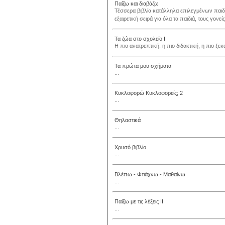
Παίζω και διαβάζω
Τέσσερα βιβλία κατάλληλα επιλεγμένων παι
εξαιρετική σειρά για όλα τα παιδιά, τους γονεί
Τα ζώα στο σχολείο I
Η πιο ανατρεπτική, η πιο διδακτική, η πιο ξεκα
Τα πρώτα μου σχήματα
...
Κυκλοφορώ Κυκλοφορείς; 2
...
Θηλαστικά
...
Χρυσό βιβλίο
...
Βλέπω - Φτιάχνω - Μαθαίνω
...
Παίζω με τις λέξεις ΙΙ
...