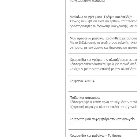
Τα γεωμετρικά σχήματα
...
Μαθαίνω τα γράμματα. Γράφω και διαβάζω
Στόχος του βιβλίου είναι να έρθουν τα παιδι
δραστηριότητες ανάγνωσης και γραφής. Με αυ
Μου αρέσει να μαθαίνω τα αντίθετα με αυτοκ
Με τα βιβλία αυτά, το παιδί προσχολικής ηλικ
σχήματα, με ευχάριστο και δημιουργικό τρόπ
Χρωματίζω και γράφω την αλφαβήτα με αυτο
Τέσσερα διασκεδαστικά βιβλία για παιδιά από
να έχουν μια πρώτη επαφή με την αλφαβήτα, 
Τα ψάρια. ΑΦΙΣΑ
...
Παίζω και παρατηρώ
Τέσσερα βιβλία κατάλληλα επιλεγμένων παι
εξαιρετική σειρά για όλα τα παιδιά, τους γονεί
Το πρώτο μου αλφαβητάρι στο νηπιαγωγείο
...
Χρωματίζω και μαθαίνω - Το δάσος