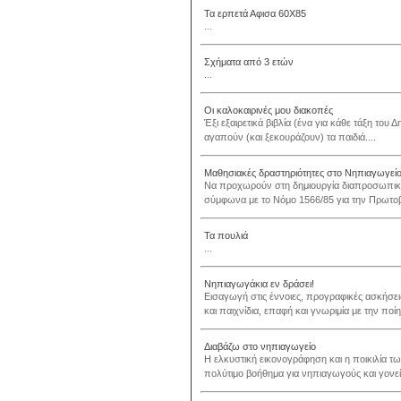
Τα ερπετά Αφισα 60Χ85
...
Σχήματα από 3 ετών
...
Οι καλοκαιρινές μου διακοπές
Έξι εξαιρετικά βιβλία (ένα για κάθε τάξη του Δ
αγαπούν (και ξεκουράζουν) τα παιδιά....
Μαθησιακές δραστηριότητες στο Νηπιαγωγείο 
Να προχωρούν στη δημιουργία διαπροσωπικών
σύμφωνα με το Νόμο 1566/85 για την Πρωτοβά
Τα πουλιά
...
Νηπιαγωγάκια εν δράσει!
Εισαγωγή στις έννοιες, προγραφικές ασκήσει
και παιχνίδια, επαφή και γνωριμία με την ποί
Διαβάζω στο νηπιαγωγείο
Η ελκυστική εικονογράφηση και η ποικιλία 
πολύτιμο βοήθημα για νηπιαγωγούς και γονείς