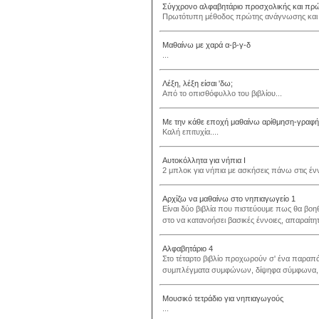
Σύγχρονο αλφαβητάριο προσχολικής και πρώτ
Πρωτότυπη μέθοδος πρώτης ανάγνωσης και γ
Μαθαίνω με χαρά α-β-γ-δ
...
Λέξη, λέξη είσαι 'δω;
Από το οπισθόφυλλο του βιβλίου...
Με την κάθε εποχή μαθαίνω αρίθμηση-γραφή 
Καλή επιτυχία....
Αυτοκόλλητα για νήπια Ι
2 μπλοκ για νήπια με ασκήσεις πάνω στις έννο
Αρχίζω να μαθαίνω στο νηπιαγωγείο 1
Είναι δύο βιβλία που πιστεύουμε πως θα βοηθ
στο να κατανοήσει βασικές έννοιες, απαραίτητε
Αλφαβητάριο 4
Στο τέταρτο βιβλίο προχωρούν σ' ένα παραπ
συμπλέγματα συμφώνων, δίψηφα σύμφωνα, συν
Μουσικό τετράδιο για νηπιαγωγούς
...