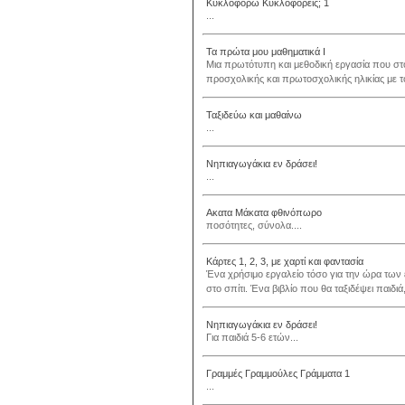
Κυκλοφορώ Κυκλοφορείς; 1
...
Τα πρώτα μου μαθηματικά Ι
Μια πρωτότυπη και μεθοδική εργασία που στοχ
προσχολικής και πρωτοσχολικής ηλικίας με τ
Ταξιδεύω και μαθαίνω
...
Νηπιαγωγάκια εν δράσει!
...
Ακατα Μάκατα φθινόπωρο
ποσότητες, σύνολα....
Κάρτες 1, 2, 3, με χαρτί και φαντασία
Ένα χρήσιμο εργαλείο τόσο για την ώρα των 
στο σπίτι. Ένα βιβλίο που θα ταξιδέψει παιδι
Νηπιαγωγάκια εν δράσει!
Για παιδιά 5-6 ετών...
Γραμμές Γραμμούλες Γράμματα 1
...