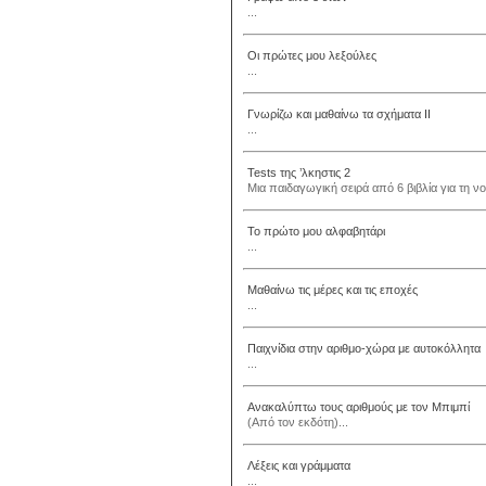
...
Οι πρώτες μου λεξούλες
...
Γνωρίζω και μαθαίνω τα σχήματα II
...
Tests της ’λκηστις 2
Μια παιδαγωγική σειρά από 6 βιβλία για τη νο
Το πρώτο μου αλφαβητάρι
...
Μαθαίνω τις μέρες και τις εποχές
...
Παιχνίδια στην αριθμο-χώρα με αυτοκόλλητα
...
Ανακαλύπτω τους αριθμούς με τον Μπιμπί
(Από τον εκδότη)...
Λέξεις και γράμματα
...