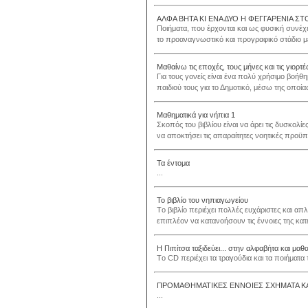
ΑΛΦΑ ΒΗΤΑ ΚΙ ΕΝΑ ΔΥΟ Η ΦΕΓΓΑΡΕΝΙΑ Σ
Ποιήματα, που έρχονται και ως φυσική συν
το προαναγνωστικό και προγραφικό στάδιο μέ
Μαθαίνω τις εποχές, τους μήνες και τις γιορτ
Για τους γονείς είναι ένα πολύ χρήσιμο βοήθ
παιδιού τους για το Δημοτικό, μέσω της οποία
Μαθηματικά για νήπια 1
Σκοπός του βιβλίου είναι να άρει τις δυσκολίε
να αποκτήσει τις απαραίτητες νοητικές προϋπο
Τα έντομα
...
Το βιβλίο του νηπιαγωγείου
Tο βιβλίο περιέχει πολλές ευχάριστες και απ
επιπλέον να κατανοήσουν τις έννοιες της κατε
Η Πιπίτσα ταξιδεύει... στην αλφαβήτα και μαθα
Tο CD περιέχει τα τραγούδια και τα ποιήματα
ΠΡΟΜΑΘΗΜΑΤΙΚΕΣ ΕΝΝΟΙΕΣ ΣΧΗΜΑΤΑ ΚΑΙ
...