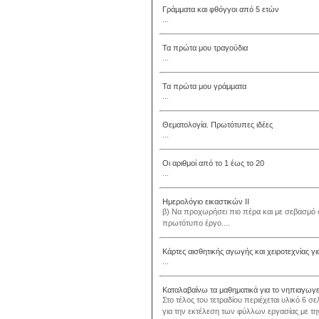
Γράμματα και φθόγγοι από 5 ετών
...
Τα πρώτα μου τραγούδια
...
Τα πρώτα μου γράμματα
...
Θεματολογία. Πρωτότυπες ιδέες
...
Οι αριθμοί από το 1 έως το 20
...
Ημερολόγιο εικαστικών II
β) Να προχωρήσει πιο πέρα και με σεβασμό σ
πρωτότυπο έργο....
Κάρτες αισθητικής αγωγής και χειροτεχνίας γ
...
Καταλαβαίνω τα μαθηματικά για το νηπιαγωγε
Στο τέλος του τετραδίου περιέχεται υλικό 6 
για την εκτέλεση των φύλλων εργασίας με την 