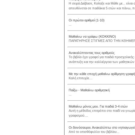
Η σειρά Διάβασε, Κοίταξε και Μάθε με... είν
απευθύνεται σε παιδάκια 5 ετών και πάνω, πο
Οι πρώτοι αριθμοί (1-10)
...
Μαθαίνω να γράφω (ΚΟΚΚΙΝΟ)
ΠΑΡΑΤΗΡΗΣΕ ΣΤΙΓΜΕΣ ΑΠΟ ΤΗΝ ΚΘΗΜΕΡΙ
Ανακαλύπτοντας τους αριθμούς
Το βιβλίο έχει γραφεί για παιδιά προσχολική
ανάπτυξη και την καλλιέργεια των μαθητικών 
Με την κάθε εποχή μαθαίνω αρίθμηση-γραφή
Καλή επιτυχία....
Παίζω - Μαθαίνω αριθμητική
...
Μαθαίνω μόνος μου. Για παιδιά 3-4 ετών
Αυτή η μέθοδος επιτρέπει στο παιδί να γνωρίσ
γραφισμού....
Οι δεινόσαυροι. Ανακαλύπτω στο νηπιαγωγε
Από το οπισθόφυλλο του βιβλίου...