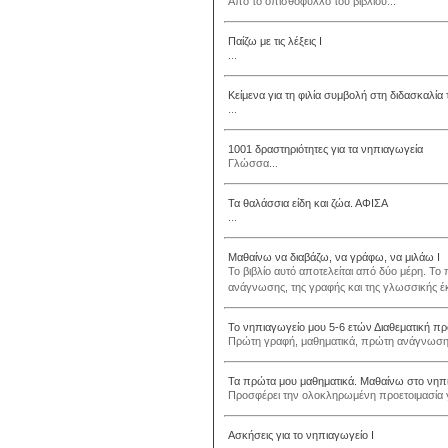
Από το οπισθόφυλλο του βιβλίου...
Παίζω με τις λέξεις Ι
...
Κείμενα για τη φιλία συμβολή στη διδασκαλία 
...
1001 δραστηριότητες για τα νηπιαγωγεία
Γλώσσα...
Τα θαλάσσια είδη και ζώα. ΑΦΙΣΑ
...
Μαθαίνω να διαβάζω, να γράφω, να μιλάω Ι
Το βιβλίο αυτό αποτελείται από δύο μέρη. Το
ανάγνωσης, της γραφής και της γλωσσικής έκ
Το νηπιαγωγείο μου 5-6 ετών Διαθεματική π
Πρώτη γραφή, μαθηματικά, πρώτη ανάγνωση, 
Τα πρώτα μου μαθηματικά. Μαθαίνω στο νηπ
Προσφέρει την ολοκληρωμένη προετοιμασία γ
Ασκήσεις για το νηπιαγωγείο Ι