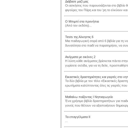
Διάβασε μαζί μας
Οι ασκήσεις που παρουσιάζονται στο βιβλίο θ
φιγούρες του Πάρη και του ’ρη το ελκύουν κα
Ο Mπιμπί στα προνήπια
(Από τον εκδότη)...
Tests της Αλκηστις 6
Μια παιδαγωγική σειρά από 6 βιβλία για τη νο
δυνατότητα στο παιδί να παρατηρήσει, να συνδυ
Αινίγματα με εικόνες 2
Η λύση κάθε αινίγματος βρίσκεται πάντα στην
γυρίσετε σελίδα, για να τη δείτε, προσπαθήστε
Εικαστικές δραστηριότητες και γιορτές στο νη
Τα δύο βιβλία με τον τίτλο «Εικαστικές δρασ
ερωτήματα καλύπτοντας όλες τις γιορτές που γ
Μαθαίνω παίζοντας Ι Νηπιαγωγείο
Ένα χρήσιμο βιβλίο δραστηριοτήτων για παιδι
γονείς που θέλουν να αξιοποιήσουν δημιουργι
Τα επαγγέλματα ΙΙ
...