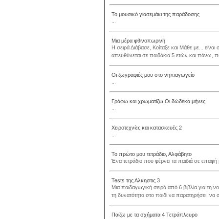
Το μουσικό γιασεμάκι της παράδοσης
...
Μια μέρα φθινοπωρινή
Η σειρά Διάβασε, Κοίταξε και Μάθε με... είν
απευθύνεται σε παιδάκια 5 ετών και πάνω, πο
Οι ζωγραφιές μου στο νηπιαγωγείο
...
Γράφω και χρωματίζω Οι δώδεκα μήνες
...
Χειροτεχνίες και κατασκευές 2
...
Το πρώτο μου τετράδιο, Αλφάβητο
Ένα τετράδιο που φέρνει τα παιδιά σε επαφή 
Tests της Αλκηστις 3
Μια παιδαγωγική σειρά από 6 βιβλία για τη νο
τη δυνατότητα στο παιδί να παρατηρήσει, να συν
Παίζω με τα σχήματα 4 Τετράπλευρο