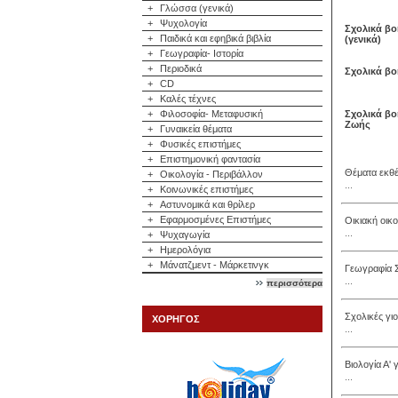
+
Γλώσσα (γενικά)
+
Ψυχολογία
Σχολικά βο
+
Παιδικά και εφηβικά βιβλία
(γενικά)
+
Γεωγραφία- Ιστορία
+
Περιοδικά
Σχολικά βο
+
CD
+
Καλές τέχνες
+
Φιλοσοφία- Μεταφυσική
Σχολικά βο
Ζωής
+
Γυναικεία θέματα
+
Φυσικές επιστήμες
+
Επιστημονική φαντασία
Θέματα εκθ
+
Οικολογία - Περιβάλλον
...
+
Κοινωνικές επιστήμες
+
Αστυνομικά και θρίλερ
+
Εφαρμοσμένες Επιστήμες
Οικιακή οικ
...
+
Ψυχαγωγία
+
Ημερολόγια
+
Μάνατζμεντ - Μάρκετινγκ
Γεωγραφία 
...
περισσότερα
Σχολικές γι
ΧΟΡΗΓΟΣ
...
Βιολογία Α'
...