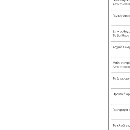
Νεοελληνική
Από το οπισ
Γενική Φυσι
...
Στην ορθογρ
Το βοήθημα 
Αρχαία ελλην
...
Μάθε να γρά
Από το οπισ
Το Δημιουργ
...
Πρακτική αρ
...
Γεωγραφία 
...
Το κλειδί τη
...