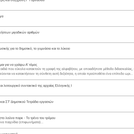
τερη και σύγχρονη Γ' Γυμνασίου
γα
σκήσεων μιγαδικών αριθμών
σικής για το δημοτικό, το γυμνάσιο και το λύκειο
μαι για να γράψω Α' τόμος
ιδιά που εύκολα κατακτούν τη γραφή της αλφαβήτου, με οποιαδήποτε μέθοδο διδασκαλίας, 
ύονται να κατακτήσουν τη σύνθετη αυτή δεξιότητα, η οποία προϋποθέτει ένα επίπεδο ωρι...
αι λειτουργικό συντακτικό της αρχαίας Ελληνικής Ι
 και ΣΤ' Δημοτικού Τετράδιο εργασιών
 στο λούνα παρκ - Το τρένο του τρόμου
να παιχνίδια (επιφωνήματα)...