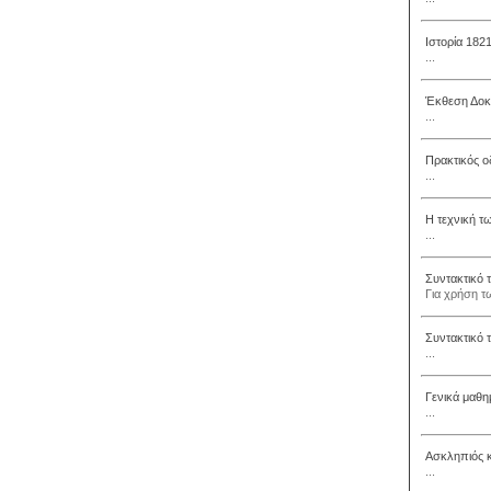
Ιστορία 182
...
Έκθεση Δοκί
...
Πρακτικός ο
...
Η τεχνική τ
...
Συντακτικό 
Για χρήση τ
Συντακτικό 
...
Γενικά μαθη
...
Ασκληπιός κ
...