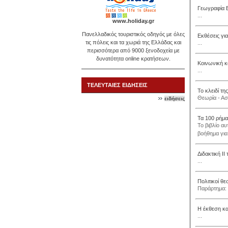
Γεωγραφία Ε
...
www.holiday.gr
Πανελλαδικός τουριστικός οδηγός με όλες
Εκθέσεις για
τις πόλεις και τα χωριά της Ελλάδας και
...
περισσότερα από 9000 ξενοδοχεία με
δυνατότητα online κρατήσεων.
Κοινωνική κ
...
ΤΕΛΕΥΤΑΙΕΣ ΕΙΔΗΣΕΙΣ
Το κλειδί τη
Θεωρία - Ασ
ειδήσεις
Τα 100 ρήμα
Το βιβλίο α
βοήθημα για
Διδακτική ΙΙ
...
Πολιτικοί θ
Παράρτημα: 
Η έκθεση κα
...