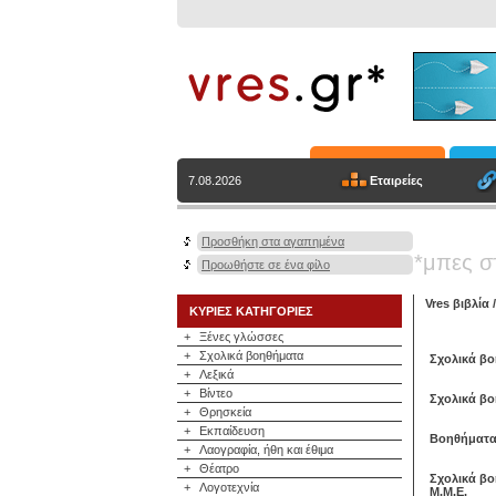
Εταιρείες
7.08.2026
Προσθήκη στα αγαπημένα
*μπες σ
Προωθήστε σε ένα φίλο
Vres βιβλία
ΚΥΡΙΕΣ ΚΑΤΗΓΟΡΙΕΣ
+
Ξένες γλώσσες
+
Σχολικά βοηθήματα
Σχολικά β
+
Λεξικά
+
Βίντεο
Σχολικά βο
+
Θρησκεία
+
Εκπαίδευση
Βοηθήματα
+
Λαογραφία, ήθη και έθιμα
+
Θέατρο
Σχολικά β
+
Λογοτεχνία
Μ.Μ.Ε.