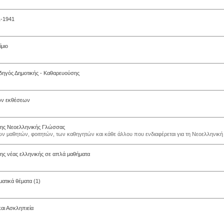
1-1941
μιο
δηγός Δημοτικής - Καθαρευούσης
ων εκθέσεων
της Νεοελληνικής Γλώσσας
ων μαθητών, φοιτητών, των καθηγητών και κάθε άλλου που ενδιαφέρεται για τη Νεοελληνική
της νέας ελληνικής σε απλά μαθήματα
ματικά θέματα (1)
αι Ασκληπιεία