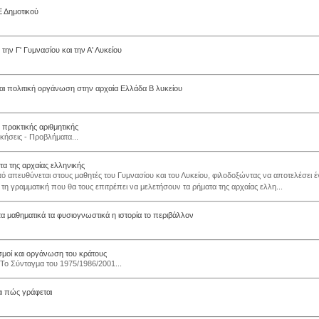
 Δημοτικού
 την Γ' Γυμνασίου και την Α' Λυκείου
αι πολιτική οργάνωση στην αρχαία Ελλάδα Β λυκείου
ς πρακτικής αριθμητικής
κήσεις - Προβλήματα...
τα της αρχαίας ελληνικής
υτό απευθύνεται στους μαθητές του Γυμνασίου και του Λυκείου, φιλοδοξώντας να αποτελέσει 
 τη γραμματική που θα τους επιτρέπει να μελετήσουν τα ρήματα της αρχαίας ελλη...
 τα μαθηματικά τα φυσιογνωστικά η ιστορία το περιβάλλον
εσμοί και οργάνωση του κράτους
Το Σύνταγμα του 1975/1986/2001...
ι πώς γράφεται