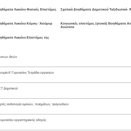
ηθήματα Λυκείου Φυσικές Επιστήμες
Σχολικά βοηθήματα Δημοτικού Ταξιδιωτικά- 
ηθήματα Λυκείου Κόμικς- Χιούμορ
Κοινωνικές επιστήμες (γενικά) Βοηθήματα Α
Ανώτατα
ηθήματα Λυκείου Επιστήμες της
έσεων ιδεών
ονομία Α' Γυμνασίου Τετράδιο εργασιών
ΣΤ Δημοτικού
ορτές ανθολογία ομιλιών, ποιημάτων, τραγουδιών
 γυμνασίου εργαστηριακός οδηγός