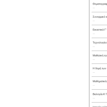
Θεματογραφ
...
Συνειρμικό κ
...
Εικαστικά Γ'
...
Τεχνολογία 
...
Μαθητική εγ
...
Η δομή των 
...
Μαθηματικές
...
Βιολογία Α'
...