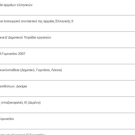
ία αρχαίων ελληνικών
αι λειτουργικό συντακτικό της αρχαίας Ελληνικής ΙΙ
 και Δ' Δημοτικού Τετράδιο εργασιών
Α Γυμνασίου 2007
κυκλοπαίδεια (Δημοτικό, Γυμνάσιο, Λύκειο)
εκθέσεων. Δοκίμια
 σπαζοκεφαλιές ΙΙΙ (Δεμένο)
 Γυμνασίου