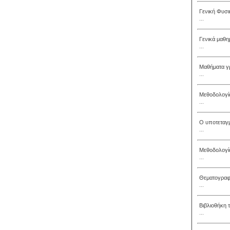
Γενική Φυσι
...
Γενικά μαθη
...
Μαθήματα γ
...
Μεθοδολογί
...
Ο υποτεταγ
...
Μεθοδολογία
...
Θεματογραφί
...
Βιβλιοθήκη 
...