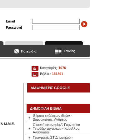
Email
Password
Ταινίες
Παιχνίδια
Κατηγορίες:
1076
Βιβλία :
151391
ΔΙΑΦΗΜΙΣΕΙΣ GOOGLE
ΔΗΜΟΦΙΛΗ ΒΙΒΛΙΑ
Θέματα εκθέσεων ιδεών -
+
Βαρνακιώτης, Ανδρέας
& Μ.Μ.Ε.
Οικιακή οικονομία Α' Γυμνασίου
+
Τετράδιο εργασιών - Κανέλλου,
Αναστασία
+
Γεωγραφία ΣΤ Δημοτικού -