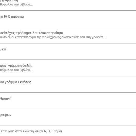
 γραμματική
θόφυλλο του βιβλίου...
κή IV Θερμότητα
αφία έχεις πρόβλημα; Σου είναι απαραίτητο
αυτό είναι καταστάλαγμα της πολύχρονης διδασκαλίας του συγγραφέα....
ικά Ι
φεις! γράμματα-λέξεις
θόφυλλο του βιβλίου...
ικό γράψιμο Εκθέσεις
ιθμητική
ηπείρων
ς επιτυχίας στην έκθεση ιδεών Α, Β, Γ τόμοι