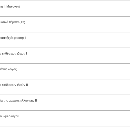
κή Ι. Μηχανική
ματικά θέματα (13)
ραπτής έκφρασης Ι
α εκθέσεων ιδεών Ι
μένος λόγος
 εκθέσεων ιδεών ΙΙ
α της αρχαίας ελληνικής ΙΙ
του φιλολόγου