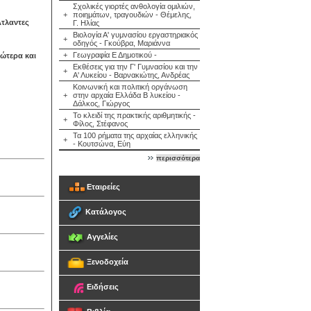
Σχολικές γιορτές ανθολογία ομιλιών,
+
ποιημάτων, τραγουδιών - Θέμελης,
Άτλαντες
Γ. Ηλίας
Βιολογία Α' γυμνασίου εργαστηριακός
+
οδηγός - Γκούβρα, Μαριάννα
+
Γεωγραφία Ε Δημοτικού -
νώτερα και
Εκθέσεις για την Γ' Γυμνασίου και την
+
Α' Λυκείου - Βαρνακιώτης, Ανδρέας
Κοινωνική και πολιτική οργάνωση
+
στην αρχαία Ελλάδα Β λυκείου -
Δάλκος, Γιώργος
Το κλειδί της πρακτικής αριθμητικής -
+
Φίλος, Στέφανος
Τα 100 ρήματα της αρχαίας ελληνικής
+
- Κουτσώνα, Εύη
περισσότερα
Εταιρείες
Κατάλογος
Αγγελίες
Ξενοδοχεία
Ειδήσεις