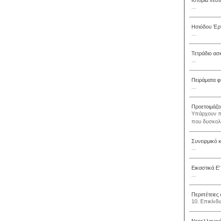
Ιστορία νεό
...
Ησιόδου Έρ
...
Τετράδιο α
...
Πειράματα φυ
...
Προετοιμάζο
Υπάρχουν πα
που δυσκολε
Συνειρμικό κ
...
Εικαστικά Ε'
...
Περιπέτειες
10. Επικίνδυ