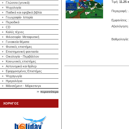
Τιμή:
11.25 
+
Γλώσσα (γενικά)
+
Ψυχολογία
Περιγραφή :
+
Παιδικά και εφηβικά βιβλία
+
Γεωγραφία- Ιστορία
Εμφανίσεις :
+
Περιοδικά
Αξιολόγηση 
+
CD
+
Καλές τέχνες
+
Φιλοσοφία- Μεταφυσική
Βαθμολογία: 
+
Γυναικεία θέματα
+
Φυσικές επιστήμες
+
Επιστημονική φαντασία
+
Οικολογία - Περιβάλλον
+
Κοινωνικές επιστήμες
+
Αστυνομικά και θρίλερ
+
Εφαρμοσμένες Επιστήμες
+
Ψυχαγωγία
+
Ημερολόγια
+
Μάνατζμεντ - Μάρκετινγκ
περισσότερα
ΧΟΡΗΓΟΣ