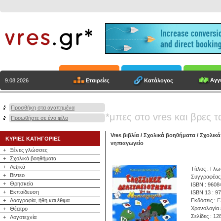
Αγγε
Εταιρείες
Κατάλογος
9.08.2026
Προσθήκη στα αγαπημένα
*μπες στο vres και βρες τ
Προωθήστε σε ένα φίλο
Vres βιβλία
/
Σχολικά βοηθήματα
/
Σχολικά
ΚΥΡΙΕΣ ΚΑΤΗΓΟΡΙΕΣ
νηπιαγωγείο
+
Ξένες γλώσσες
+
Σχολικά βοηθήματα
+
Λεξικά
Τίτλος : Γλω
+
Βίντεο
Συγγραφέας
+
Θρησκεία
ISBN : 960
+
Εκπαίδευση
ISBN 13 : 9
+
Λαογραφία, ήθη και έθιμα
Εκδόσεις :
Ε
Χρονολογία 
+
Θέατρο
Σελίδες : 12
+
Λογοτεχνία