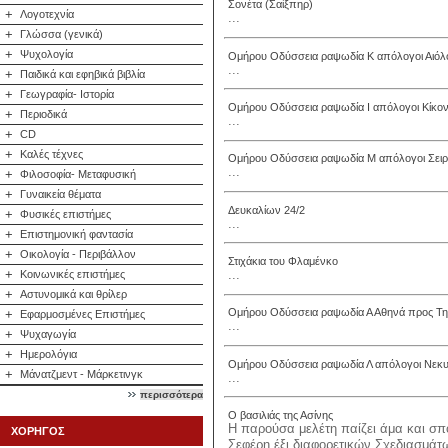
Σονέτα (Σαίξπηρ)
+
Λογοτεχνία
...
+
Γλώσσα (γενικά)
+
Ψυχολογία
Ομήρου Οδύσσεια ραψωδία Κ απόλογοι Αιόλος
...
+
Παιδικά και εφηβικά βιβλία
+
Γεωγραφία- Ιστορία
Ομήρου Οδύσσεια ραψωδία Ι απόλογοι Κίκον
+
Περιοδικά
...
+
CD
+
Καλές τέχνες
Ομήρου Οδύσσεια ραψωδία Μ απόλογοι Σειρή
...
+
Φιλοσοφία- Μεταφυσική
+
Γυναικεία θέματα
Δευκαλίων 24/2
+
Φυσικές επιστήμες
...
+
Επιστημονική φαντασία
+
Οικολογία - Περιβάλλον
Στιχάκια του Φλαμένκο
...
+
Κοινωνικές επιστήμες
+
Αστυνομικά και θρίλερ
Ομήρου Οδύσσεια ραψωδία Α Αθηνά προς Τ
+
Εφαρμοσμένες Επιστήμες
...
+
Ψυχαγωγία
+
Ημερολόγια
Ομήρου Οδύσσεια ραψωδία Λ απόλογοι Νεκυ
+
Μάνατζμεντ - Μάρκετινγκ
...
περισσότερα
Ο βασιλιάς της Ασίνης
Η παρούσα μελέτη παίζει άμα και σπο
ΧΟΡΗΓΟΣ
Σεφέρη έξι διαφορετικών Σχεδιασμάτω