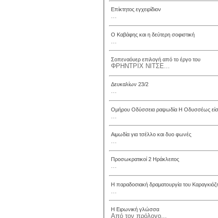
Επίκτητος εγχειρίδιον
...
Ο Καβάφης και η δεύτερη σοφιστική
...
Σοπεναόυερ επιλογή από το έργο του
ΦΡΗΝΤΡΙΧ ΝΙΤΣΕ...
Δευκαλίων 23/2
...
Ομήρου Οδύσσεια ραψωδία Η Οδυσσέως εί
...
Αιμωδία για τσέλλο και δυο φωνές
...
Προσωκρατικοί 2 Ηράκλειτος
...
Η παραδοσιακή δραματουργία του Καραγκιόζ
...
Η Ειρωνική γλώσσα
Από τον πρόλογο...