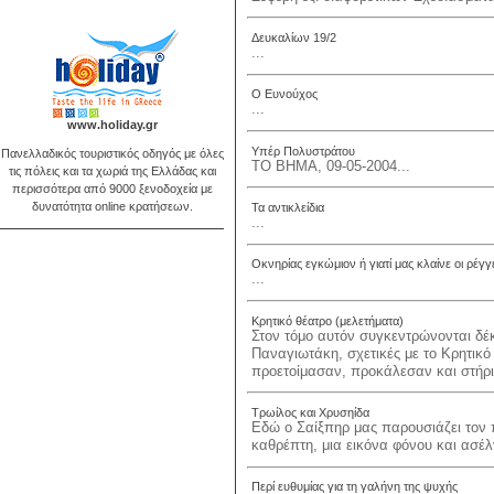
Δευκαλίων 19/2
...
Ο Ευνούχος
...
www.holiday.gr
Υπέρ Πολυστράτου
Πανελλαδικός τουριστικός οδηγός με όλες
ΤΟ ΒΗΜΑ, 09-05-2004...
τις πόλεις και τα χωριά της Ελλάδας και
περισσότερα από 9000 ξενοδοχεία με
δυνατότητα online κρατήσεων.
Τα αντικλείδια
...
Οκνηρίας εγκώμιον ή γιατί μας κλαίνε οι ρέγγ
...
Κρητικό θέατρο (μελετήματα)
Στον τόμο αυτόν συγκεντρώνονται δέ
Παναγιωτάκη, σχετικές με το Κρητικό 
προετοίμασαν, προκάλεσαν και στήρι.
Τρωίλος και Χρυσηίδα
Εδώ ο Σαίξπηρ μας παρουσιάζει τον 
καθρέπτη, μια εικόνα φόνου και ασέλ
Περί ευθυμίας για τη γαλήνη της ψυχής