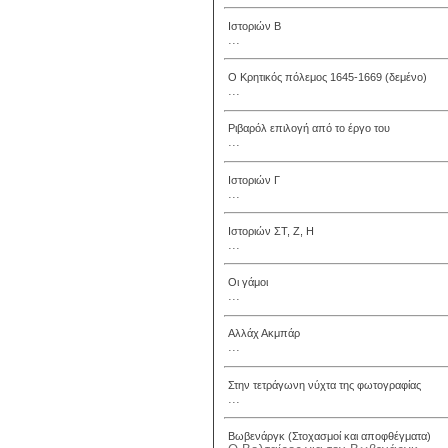
Ιστοριών Β
...
Ο Κρητικός πόλεμος 1645-1669 (δεμένο)
...
Ριβαρόλ επιλογή από το έργο του
...
Ιστοριών Γ
...
Ιστοριών ΣΤ, Ζ, Η
...
Οι γάμοι
...
Αλλάχ Ακμπάρ
...
Στην τετράγωνη νύχτα της φωτογραφίας
...
Βωβενάργκ (Στοχασμοί και αποφθέγματα)