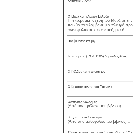
Δευκαλίων 22/2
...
Ο Μαρξ και η Αρχαία Ελλάδα
Η πνευματική σχέση του Μαρξ με την 
που θα περιλάμβανε μια πλευρά προσ
ανεπιφύλακτα καταφατική, μια ά...
Παλίμψηστα και μη
...
Τα ποιήματα (1951-1985) Δημουλάς Αθως
...
Ο Κάλβος και η εποχή του
...
Ο Κουτσογιάννης στα Γιάννινα
...
Θεατρικές διαδρομές
(Από τον πρόλογο του βιβλίου)...
Βιττγκενστάιν Στοχασμοί
(Από το οπισθόφυλλο του βιβλίου)...
Ζήνων κρητοεπτανησιακή τραγωδία του 17ου