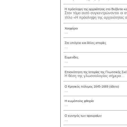
Η πρόσληψη της αρχαιότητας στο Βυζάντιο κα
Στον τόμο αυτό συγκεντρώνονται οι 
τίτλο «Η πρόσληψη της αρχαιότητας στ
Χοηφόροι
...
Στο υπόγειο και άλλες ιστορίες
...
Ευμενίδες
...
Επισκόπηση της Ιστορίας της Γλωσσικής Σκ
Η θέση της γλωσσολογίας σήμερα...
Ο Κρητικός πόλεμος 1645-1669 (άδετο)
...
Η κωμόπολις φθειρία
...
Ο κυνηγός των αρουραίων
...