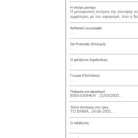
Η σκέψη μονάχη
Η μεταφυσική ανάγκη της σύνοψης κα
αμφότερες με τον αφορισμό, που η δια
Αισθητική γεωγραφία
...
De Profundis (Επιλογή)
...
Ο φιλόξενος Καρδινάλιος
...
Γνώμαι (Ποπλίλιου)
...
Ποιήματα και αφορισμοί
ΒΙΒΛΙΟΘΗΚΗ - 21/03/2003...
Τόποι τέσσερεις συν τρεις
ΤΟ ΒΗΜΑ, 24-06-2001...
Ο ταξιδιώτης
...