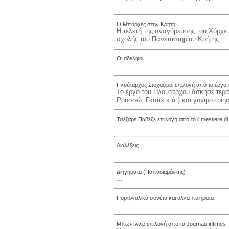
...
Ο Μπόρχες στην Κρήτη
Η τελετή της αναγόρευσης του Χόρχε 
σχολής του Πανεπιστημίου Κρήτης....
Οι αδελφοί
...
Πλούταρχος Στοχασμοί επιλογή από το έργο 
Το έργο του Πλουτάρχου άσκησε τερ
Ρουσσώ, Γκαίτε κ.ά.) και γονιμοποίησ
Τσέζαρε Παβέζε επιλογή από το il mestiere di
...
Διαλέξεις
...
Διηγήματα (Παπαδιαμάντης)
...
Πορτογαλικά σονέτα και άλλα ποιήματα
...
Μπωντλαίρ επιλογή από τα Journau intimes