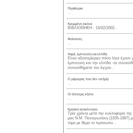
Περιθώρια
...
Κρυμμένη εικόνα
ΒΙΒΛΙΟΘΗΚΗ - 15/02/2002...
Φοίνισσες
...
Χαρά, έμπνευση και ελπίδα
Είναι αξιοπερίεργο πόσο λίγα έχουν γ
έμπνευση και την ελπίδα -τα συναισθ
συναισθήματα του άγχου...
Ο μάρτυρας που δεν υπήρξε
...
Οι τέσσερις κήποι
...
Κρητική αναγέννηση
Τρία χρόνια μετά την κυκλοφορία τ
μας Ν.Μ. Παναγιωτάκη (1935-1997) με
τόμο με θέμα το πρόσωπο...