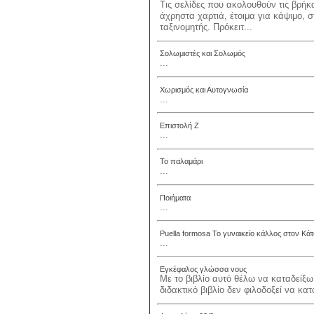
Τις σελίδες που ακολουθούν τις βρήκ
άχρηστα χαρτιά, έτοιμα για κάψιμο, 
ταξινομητής. Πρόκειτ...
Σολωμιστές και Σολωμός
...
Χωρισμός και Αυτογνωσία
...
Επιστολή Ζ
...
Το παλαμάρι
...
Ποιήματα
...
Puella formosa Το γυναικείο κάλλος στον Κά
...
Εγκέφαλος γλώσσα νους
Με το βιβλίο αυτό θέλω να καταδείξω
διδακτικό βιβλίο δεν φιλοδοξεί να κα