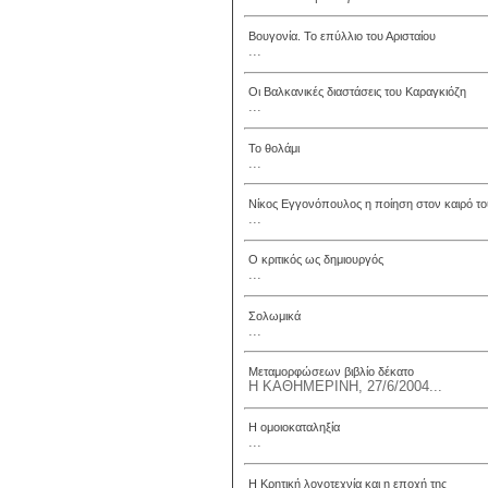
Βουγονία. Το επύλλιο του Αρισταίου
...
Οι Βαλκανικές διαστάσεις του Καραγκιόζη
...
Το θολάμι
...
Νίκος Εγγονόπουλος η ποίηση στον καιρό το
...
Ο κριτικός ως δημιουργός
...
Σολωμικά
...
Μεταμορφώσεων βιβλίο δέκατο
Η ΚΑΘΗΜΕΡΙΝΗ, 27/6/2004...
Η ομοιοκαταληξία
...
Η Κρητική λογοτεχνία και η εποχή της