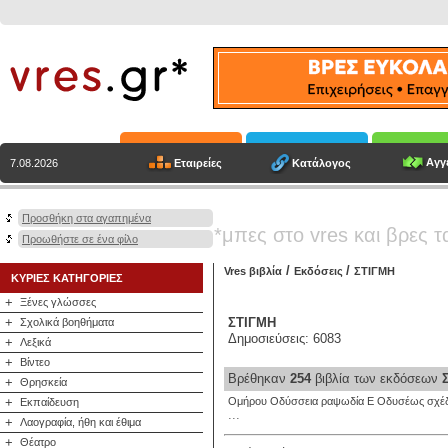
Αγγε
Εταιρείες
Κατάλογος
7.08.2026
Προσθήκη στα αγαπημένα
*μπες στο vres και βρες τ
Προωθήστε σε ένα φίλο
/
/
Vres βιβλία
Εκδόσεις
ΣΤΙΓΜΗ
ΚΥΡΙΕΣ ΚΑΤΗΓΟΡΙΕΣ
+
Ξένες γλώσσες
+
ΣΤΙΓΜΗ
Σχολικά βοηθήματα
Δημοσιεύσεις: 6083
+
Λεξικά
+
Βίντεο
Βρέθηκαν
254
βιβλία των εκδόσεων
+
Θρησκεία
+
Ομήρου Οδύσσεια ραψωδία Ε Οδυσέως σχέδ
Εκπαίδευση
...
+
Λαογραφία, ήθη και έθιμα
+
Θέατρο