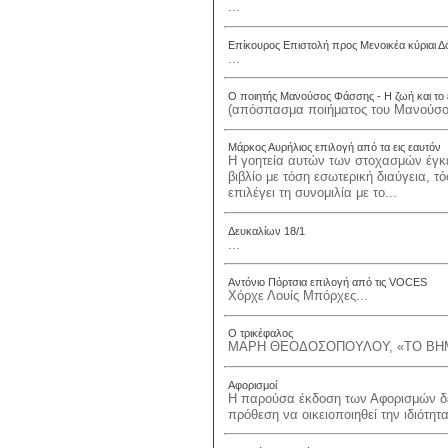
...
Επίκουρος Επιστολή προς Μενοικέα κύριαι Δ
...
Ο ποιητής Μανούσος Φάσσης - Η ζωή και το 
(απόσπασμα ποιήματος του Μανούσο
Μάρκος Αυρήλιος επιλογή από τα εις εαυτόν
Η γοητεία αυτών των στοχασμών έγκε
βιβλίο με τόση εσωτερική διαύγεια, 
επιλέγει τη συνομιλία με το...
Δευκαλίων 18/1
...
Αντόνιο Πόρτσια επιλογή από τις VOCES
Χόρχε Λουίς Μπόρχες...
Ο τρικέφαλος
ΜΑΡΗ ΘΕΟΔΟΣΟΠΟΥΛΟΥ, «ΤΟ ΒΗΜΑ»
Αφορισμοί
Η παρούσα έκδοση των Αφορισμών δεν 
πρόθεση να οικειοποιηθεί την ιδιότητ