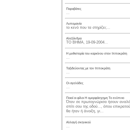
Παραβάτες
...
Λυπομανία
το κενό που τα στηρίζει;...
Αλεξάνδρα
ΤΟ ΒΗΜΑ, 19-09-2004...
Η μυθιστορία του καρκίνου στον Ιπποκράτη
...
Ταξιδεύοντας με τον Ιπποκράτη
...
Οι αγελάδες
...
Ποιοί οι φίλοι Η ομορφάσχημη Το ενύπνιο
Όταν σε πρωτογνώρισα ήσουν αναλόγω
σπίτι σου της οδού..., όπου επικρα
θα ήταν ή άνοιξη, γι...
Αλλαγή σκηνικού
...