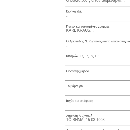
Ο Βολταίρος για τον Βωβενάργκ...
Ειρήνη Υμίν
...
Πιπέρι και σπασμένες γραμμές
KARL KRAUS...
Ο Αριστείδης Ν. Κυριάκος και το λαϊκό ανάγν
...
Ιστοριών ΙΒ', ΙΓ', ΙΔ', ΙΕ'
...
Ορατότης μηδέν
...
Το βάραθρο
...
Ισχύς και απόφαση
...
Δημώδη Βυζαντινά
ΤΟ ΒΗΜΑ, 15-03-1998...