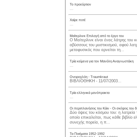
Το προεόρτιον
...
Χαίρε ποτέ
...
Μαίτερλινκ Επιλογή από το έργο του
Ο Μαίτερλινκ είναι ένας λάτρης του κ
αβύσσους του μυστικισμού, αφού λατρε
μεταφυσικός που αρνείται τη...
Τρία κείμενα για τον Μανόλη Αναγνωστάκη
...
Ονειροχλόη - Traumkraut
ΒΙΒΛΙΟΘΗΚΗ - 11/07/2003...
Τρία ελληνικά μονόπρακτα
...
Οι περιπλανήσεις του Κάιν - Οι σκέψεις του 
Δύο όψεις του κόσμου του: η λατρεία
οποίο επικαλείται, πως κάθε βιβλίο 
συνεχής πορεία, η π...
Τα Ποιήματα 1952-1992