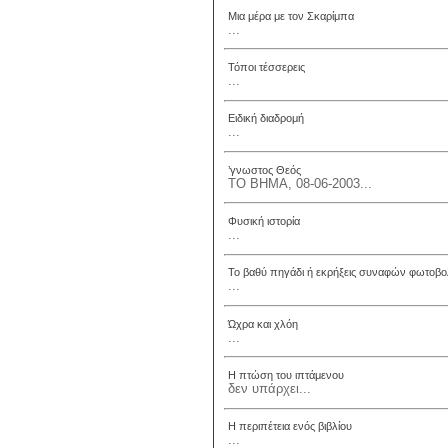
Μια μέρα με τον Σκαρίμπα
...
Τόποι τέσσερεις
...
Ειδική διαδρομή
...
’γνωστος Θεός
ΤΟ ΒΗΜΑ, 08-06-2003...
Φυσική ιστορία
...
Το βαθύ πηγάδι ή εκρήξεις συναφών φωτοβ
...
Ώχρα και χλόη
...
Η πτώση του ιπτάμενου
δεν υπάρχει...
Η περιπέτεια ενός βιβλίου
...