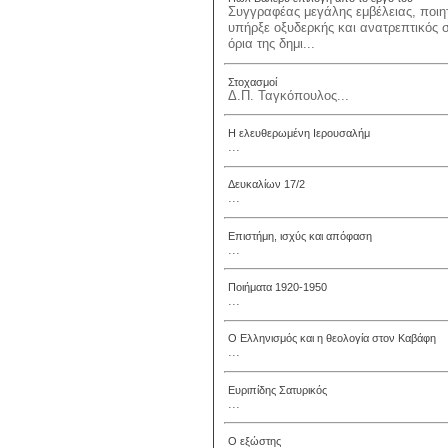
Συγγραφέας μεγάλης εμβέλειας, ποιητ
υπήρξε οξυδερκής και ανατρεπτικός στ
όρια της δημι...
Στοχασμοί
Δ.Π. Ταγκόπουλος...
Η ελευθερωμένη Ιερουσαλήμ
...
Δευκαλίων 17/2
...
Επιστήμη, ισχύς και απόφαση
...
Ποιήματα 1920-1950
...
Ο Ελληνισμός και η θεολογία στον Καβάφη
...
Ευριπίδης Σατυρικός
...
Ο εξώστης