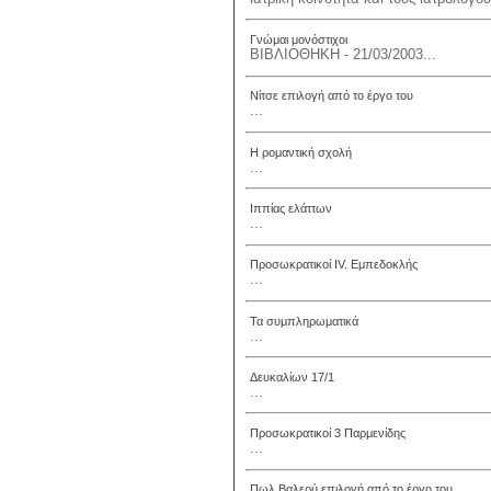
Γνώμαι μονόστιχοι
ΒΙΒΛΙΟΘΗΚΗ - 21/03/2003...
Νίτσε επιλογή από το έργο του
...
Η ρομαντική σχολή
...
Ιππίας ελάττων
...
Προσωκρατικοί IV. Εμπεδοκλής
...
Τα συμπληρωματικά
...
Δευκαλίων 17/1
...
Προσωκρατικοί 3 Παρμενίδης
...
Πωλ Βαλερύ επιλογή από το έργο του