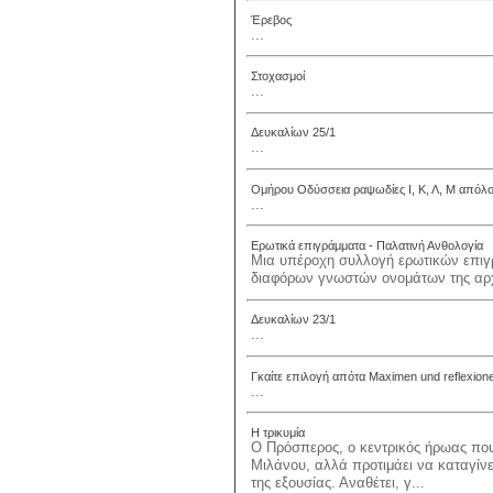
Έρεβος
...
Στοχασμοί
...
Δευκαλίων 25/1
...
Ομήρου Οδύσσεια ραψωδίες Ι, Κ, Λ, Μ απόλο
...
Ερωτικά επιγράμματα - Παλατινή Ανθολογία
Μια υπέροχη συλλογή ερωτικών επιγ
διαφόρων γνωστών ονομάτων της αρχα
Δευκαλίων 23/1
...
Γκαίτε επιλογή απότα Maximen und reflexion
...
Η τρικυμία
Ο Πρόσπερος, ο κεντρικός ήρωας που 
Μιλάνου, αλλά προτιμάει να καταγίνε
της εξουσίας. Αναθέτει, γ...