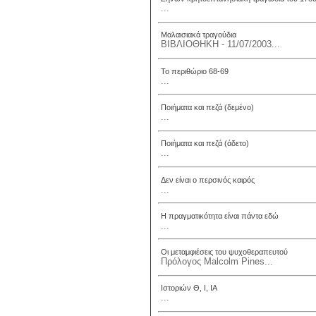
...
Μαλαισιακά τραγούδια
ΒΙΒΛΙΟΘΗΚΗ - 11/07/2003...
Το περιθώριο 68-69
...
Ποιήματα και πεζά (δεμένο)
...
Ποιήματα και πεζά (άδετο)
...
Δεν είναι ο περσινός καιρός
...
Η πραγματικότητα είναι πάντα εδώ
...
Οι μεταμφιέσεις του ψυχοθεραπευτού
Πρόλογος Malcolm Pines...
Ιστοριών Θ, Ι, ΙΑ
...