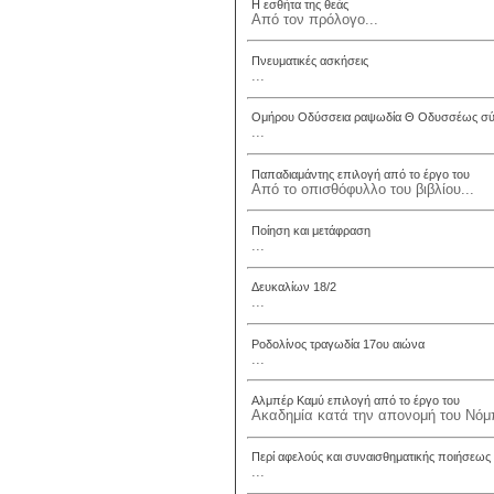
Η εσθήτα της θεάς
Από τον πρόλογο...
Πνευματικές ασκήσεις
...
Ομήρου Οδύσσεια ραψωδία Θ Οδυσσέως σύ
...
Παπαδιαμάντης επιλογή από το έργο του
Από το οπισθόφυλλο του βιβλίου...
Ποίηση και μετάφραση
...
Δευκαλίων 18/2
...
Ροδολίνος τραγωδία 17ου αιώνα
...
Αλμπέρ Καμύ επιλογή από το έργο του
Ακαδημία κατά την απονομή του Νόμπ
Περί αφελούς και συναισθηματικής ποιήσεως
...