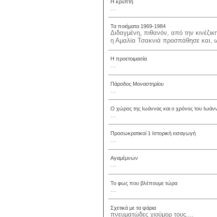
Η κρύπτη
...
Τα ποιήματα 1969-1984
Διδαγμένη, πιθανόν, από την κινέζικ
η Αμαλία Τσακνιά προσπάθησε και, ως
Η προετοιμασία
...
Πάροδος Μοναστηρίου
...
Ο χώρος της Ιωάννας και ο χρόνος του Ιωάν
...
Προσωκρατικοί 1 Ιστορική εισαγωγή
...
Αγαμέμνων
...
Το φως που βλέπουμε τώρα
...
Σχετικά με τα ψάρια
πνευματώδες χιούμορ τους....