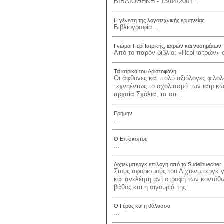
ΒΙΒΛΙΟΘΗΚΗ - 13/04/2001...
Η γένεση της λογοτεχνικής ερμηνείας
Βιβλιογραφία...
Γνώμαι Περί Ιατρικής, ιατρών και νοσημάτων
Από το παρόν βιβλίο: «Περί ιατρών» σ
Τα ιατρικά του Αριστοφάνη
Οι άφθονες και πολύ αξιόλογες φιλο
τεχνηέντως το σχολιασμό των ιατρικώ
αρχαία Σχόλια, τα οπ...
Ερήμην
...
Ο Επίσκοπος
...
Λίχτενμπεργκ επιλογή από τα Sudelbuecher
Στους αφορισμούς του Λίχτενμπεργκ γ
και ανελέητη αντιστροφή των κοντόθ
βάθος και η σιγουριά της...
Ο Γέρος και η θάλασσα
...