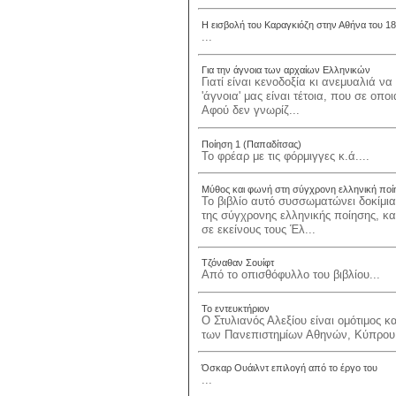
Η εισβολή του Καραγκιόζη στην Αθήνα του 1
...
Για την άγνοια των αρχαίων Ελληνικών
Γιατί είναι κενοδοξία κι ανεμυαλιά 
'άγνοια' μας είναι τέτοια, που σε οπ
Αφού δεν γνωρίζ...
Ποίηση 1 (Παπαδίτσας)
Το φρέαρ με τις φόρμιγγες κ.ά....
Μύθος και φωνή στη σύγχρονη ελληνική ποί
Το βιβλίο αυτό συσσωματώνει δοκίμια
της σύγχρονης ελληνικής ποίησης, κα
σε εκείνους τους Έλ...
Τζόναθαν Σουίφτ
Από το οπισθόφυλλο του βιβλίου...
Το εντευκτήριον
Ο Στυλιανός Αλεξίου είναι ομότιμος κ
των Πανεπιστημίων Αθηνών, Κύπρου 
Όσκαρ Ουάιλντ επιλογή από το έργο του
...