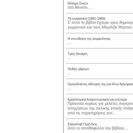
Θέατρο Σκιών
στο θάνατο....
Τα γερμανικά (1961-1969)
Σ' αυτό το βιβλίο έχουμε τρεις δημι
γερμανικά και τους Μαριλίζα Μητσού 
Η συνείδηση της ατομικότητας
...
Τρεις δεκάρες
...
Πεδίον ρίψεων
...
Ομογάλακτος αδελφός της και άλλα διηγήματ
...
Κρητολογικά Αναγεννησιακά και νεώτερα
Πρόκειται κυρίως για μελέτες συγκρι
απηχήσεων της ιταλικής επικής ποίησ
από τις παρατηρήσεις αυτ...
Στάνισλαβ Γέρζι Λετς
Από το οπισθόφυλλο του βιβλίου...