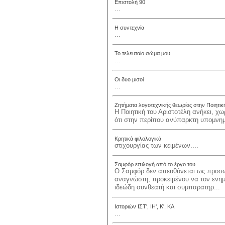
Επιστολή 90
...
Η συντεχνία
...
Το τελευταίο σώμα μου
...
Οι δυο μισοί
...
Ζητήματα λογοτεχνικής θεωρίας στην Ποιητικ
Η Ποιητική του Αριστοτέλη ανήκει, χ
ότι στην περίπου ανύπαρκτη υπομνημ
Κρητικά φιλολογικά
στιχουργίας των κειμένων....
Σαμφόρ επιλογή από το έργο του
Ο Σαμφόρ δεν απευθύνεται ως προσ
αναγνώστη, προκειμένου να τον ενημ
ιδεώδη συνθεατή και συμπαρατηρ...
Ιστοριών ΙΣΤ', ΙΗ', Κ', ΚΑ
...