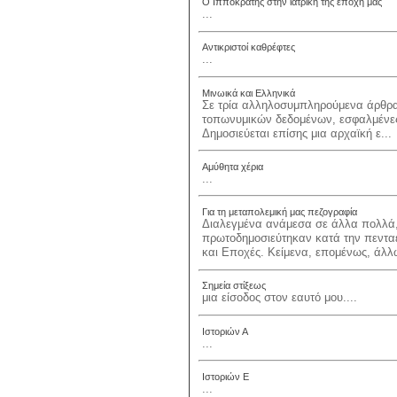
Ο Ιπποκράτης στην ιατρική της εποχή μας
...
Αντικριστοί καθρέφτες
...
Μινωικά και Ελληνικά
Σε τρία αλληλοσυμπληρούμενα άρθρα
τοπωνυμικών δεδομένων, εσφαλμένες
Δημοσιεύεται επίσης μια αρχαϊκή ε...
Αμύθητα χέρια
...
Για τη μεταπολεμική μας πεζογραφία
Διαλεγμένα ανάμεσα σε άλλα πολλά,
πρωτοδημοσιεύτηκαν κατά την πενταετ
και Εποχές. Κείμενα, επομένως, άλλω
Σημεία στίξεως
μια είσοδος στον εαυτό μου....
Ιστοριών Α
...
Ιστοριών Ε
...