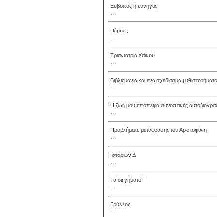
Ευβοϊκός ή κυνηγός
...
Πέρσες
...
Τριαντατρία Χαϊκού
...
Βιβλιομανία και ένα σχεδίασμα μυθιστορήματο
...
Η ζωή μου απόπειρα συνοπτικής αυτοβιογρα
...
Προβλήματα μετάφρασης του Αριστοφάνη
...
Ιστοριών Δ
...
Τα διηγήματα Γ
...
Γρύλλος
...