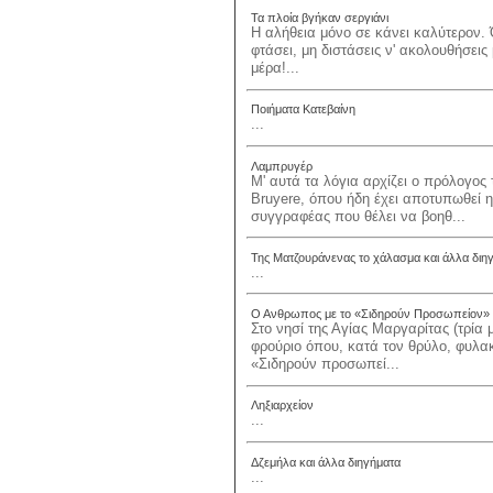
Τα πλοία βγήκαν σεργιάνι
Η αλήθεια μόνο σε κάνει καλύτερον. 
φτάσει, μη διστάσεις ν' ακολουθήσεις
μέρα!...
Ποιήματα Κατεβαίνη
...
Λαμπρυγέρ
Μ' αυτά τα λόγια αρχίζει ο πρόλογος
Bruyere, όπου ήδη έχει αποτυπωθεί 
συγγραφέας που θέλει να βοηθ...
Της Ματζουράνενας το χάλασμα και άλλα διη
...
Ο Ανθρωπος με το «Σιδηρούν Προσωπείον»
Στο νησί της Αγίας Μαργαρίτας (τρία 
φρούριο όπου, κατά τον θρύλο, φυλα
«Σιδηρούν προσωπεί...
Ληξιαρχείον
...
Δζεμήλα και άλλα διηγήματα
...