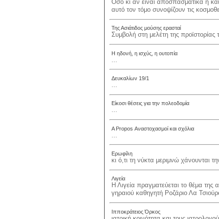
Όσο κι αν είναι αποσπασματικά ή κα
αυτό τον τόμο συνοψίζουν τις κοσμοθε
Της Ασιάτιδος μούσης ερασταί
Συμβολή στη μελέτη της προϊστορίας τ
Η ηδονή, η ισχύς, η ουτοπία
...
Δευκαλίων 19/1
...
Είκοσι θέσεις για την πολεοδομία
...
A Propos Αναστοχασμοί και σχόλια
...
Ερωφίλη
κι ό,τι τη νύκτα μεριμνώ χάνουνται τη
Λιγεία
Η Λιγεία πραγματεύεται το θέμα της α
γηραιού καθηγητή Ροζάριο Λα Τσιούρα
Ιπποκράτειος Όρκος
ιατρική κοινότητα και τους ιατρολογού