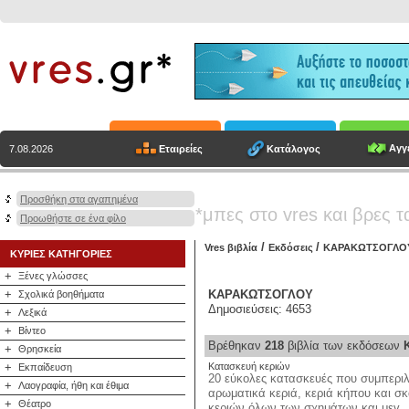
Αγγε
Εταιρείες
Κατάλογος
7.08.2026
Προσθήκη στα αγαπημένα
*μπες στο vres και βρες τ
Προωθήστε σε ένα φίλο
/
/
Vres βιβλία
Εκδόσεις
ΚΑΡΑΚΩΤΣΟΓΛΟ
ΚΥΡΙΕΣ ΚΑΤΗΓΟΡΙΕΣ
+
Ξένες γλώσσες
+
ΚΑΡΑΚΩΤΣΟΓΛΟΥ
Σχολικά βοηθήματα
Δημοσιεύσεις: 4653
+
Λεξικά
+
Βίντεο
Βρέθηκαν
218
βιβλία των εκδόσεων
+
Θρησκεία
+
Κατασκευή κεριών
Εκπαίδευση
20 εύκολες κατασκευές που συμπερι
+
Λαογραφία, ήθη και έθιμα
αρωματικά κεριά, κεριά κήπου και σκ
+
Θέατρο
κεριών όλων των σχημάτων και μεγ..