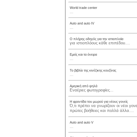
World trade center
...
Auto and auto IV
...
Ο πλήρης οδηγός για την ιστιοπλοϊα
για ιστιοπλόους κάθε επιπέδου....
Εμείς και τα όνειρα
...
Το βιβλίο της κινέζικης κουζίνας
...
Αμερική από ψηλά
Εναέριες φωτογραφίες...
Η φροντίδα του μωρού για νέους γονείς
Ό,τι πρέπει να γνωρίζουν οι νέοι γονε
πρώτες βοήθειες και πολλά άλλα....
Auto and auto V
...