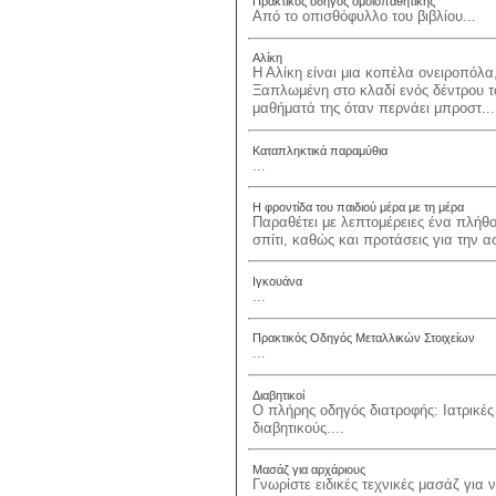
Πρακτικός οδηγός ομοιοπαθητικής
Από το οπισθόφυλλο του βιβλίου...
Αλίκη
Η Αλίκη είναι μια κοπέλα ονειροπόλα
Ξαπλωμένη στο κλαδί ενός δέντρου 
μαθήματά της όταν περνάει μπροστ...
Καταπληκτικά παραμύθια
...
Η φροντίδα του παιδιού μέρα με τη μέρα
Παραθέτει με λεπτομέρειες ένα πλήθο
σπίτι, καθώς και προτάσεις για την α
Ιγκουάνα
...
Πρακτικός Οδηγός Μεταλλικών Στοιχείων
...
Διαβητικοί
Ο πλήρης οδηγός διατροφής: Ιατρικές
διαβητικούς....
Μασάζ για αρχάριους
Γνωρίστε ειδικές τεχνικές μασάζ για 