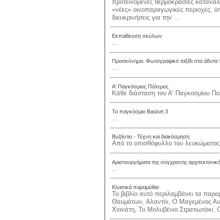
προτεινόμενες θερμοκρασίες κατανάλ
«νέες» οινοπαραγωγικές περιοχές, όπω
διευκρινήσεις για την ...
Εκπαίδευση σκύλων
...
Προσκύνημα. Φωτογραφικό ταξίδι στα άδυτα
...
Α' Παγκόσμιος Πόλεμος
Κάθε διάσταση του Α' Παγκοσμίου Πολ
Το παγκόσμιο Basket 3
...
Βυζάντιο - Τέχνη και διακόσμηση
Από το οπισθόφυλλο του λευκώματος.
Αριστουργήματα της σύγχρονης αρχιτεκτονικ
...
Κλασικά παραμύθια
Το βιβλίο αυτό περιλαμβάνει τα παρ
Θαυμάτων, Αλαντίν, Ο Μαγεμένος Αυ
Χιονάτη, Το Μολυβένιο Στρατιωτάκι, 