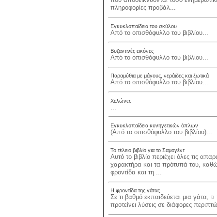
πληροφορίες προβάλ...
Εγκυκλοπαίδεια του σκύλου
Από το οπισθόφυλλο του βιβλίου...
Βυζαντινές εικόνες
Από το οπισθόφυλλο του βιβλίου...
Παραμύθια με μάγους, νεράιδες και ξωτικά
Από το οπισθόφυλλο του βιβλίου...
Χελώνες
...
Εγκυκλοπαίδεια κυνηγετικών όπλων
(Από το οπισθόφυλλο του βιβλίου)...
Το τέλειο βιβλίο για το Σαμογέντ
Αυτό το βιβλίο περιέχει όλες τις απα
χαρακτήρα και τα πρότυπά του, καθώς
φροντίδα και τη ...
Η φροντίδα της γάτας
Σε τι βαθμό εκπαιδεύεται μια γάτα, 
προτείνει λύσεις σε διάφορες περιπτ