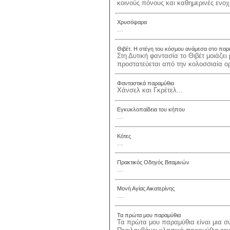
κοινούς πόνους και καθημερινές ενοχλ
Χρυσόψαρα
...
Θιβέτ. Η στέγη του κόσμου ανάμεσα στο παρ
Στη Δυτική φαντασία το Θιβέτ μοιάζ
προστατεύεται από την κολοσσιαία ορ
Φανταστικά παραμύθια
Χάνσελ και Γκρέτελ...
Εγκυκλοπαίδεια του κήπου
...
Κότες
...
Πρακτικός Οδηγός Βιταμινών
...
Μονή Αγίας Αικατερίνης
...
Τα πρώτα μου παραμύθια
Τα πρώτα μου παραμύθια είναι μια σ