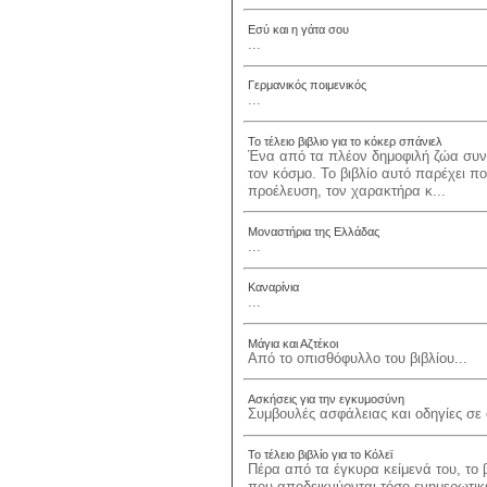
Εσύ και η γάτα σου
...
Γερμανικός ποιμενικός
...
Το τέλειο βιβλιο για το κόκερ σπάνιελ
Ένα από τα πλέον δημοφιλή ζώα συντρ
τον κόσμο. Το βιβλίο αυτό παρέχει π
προέλευση, τον χαρακτήρα κ...
Μοναστήρια της Ελλάδας
...
Καναρίνια
...
Μάγια και Αζτέκοι
Από το οπισθόφυλλο του βιβλίου...
Ασκήσεις για την εγκυμοσύνη
Συμβουλές ασφάλειας και οδηγίες σε ό
Το τέλειο βιβλίο για το Κόλεϊ
Πέρα από τα έγκυρα κείμενά του, το
που αποδεικνύονται τόσο ενημερωτικέ