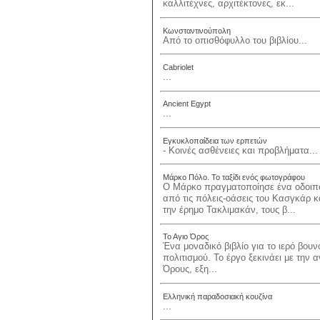
καλλιτέχνες, αρχιτέκτονες, εκ...
Κωνσταντινούπολη
Από το οπισθόφυλλο του βιβλίου...
Cabriolet
...
Ancient Egypt
...
Εγκυκλοπαίδεια των ερπετών
- Κοινές ασθένειες και προβλήματα...
Μάρκο Πόλο. Το ταξίδι ενός φωτογράφου
Ο Μάρκο πραγματοποίησε ένα οδοιπορ
από τις πόλεις-οάσεις του Κασγκάρ 
την έρημο Τακλιμακάν, τους β...
Το Αγιο Όρος
Ένα μοναδικό βιβλίο για το ιερό βουν
πολιτισμού. Το έργο ξεκινάει με την 
Όρους, εξη...
Ελληνική παραδοσιακή κουζίνα
...