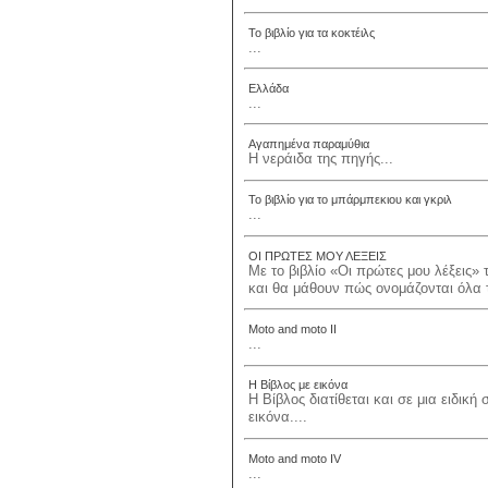
Το βιβλίο για τα κοκτέιλς
...
Ελλάδα
...
Αγαπημένα παραμύθια
Η νεράιδα της πηγής...
Το βιβλίο για το μπάρμπεκιου και γκριλ
...
ΟΙ ΠΡΩΤΕΣ ΜΟΥ ΛΕΞΕΙΣ
Με το βιβλίο «Οι πρώτες μου λέξεις»
και θα μάθουν πώς ονομάζονται όλα τ
Moto and moto II
...
Η Βίβλος με εικόνα
Η Βίβλος διατίθεται και σε μια ειδικ
εικόνα....
Moto and moto IV
...