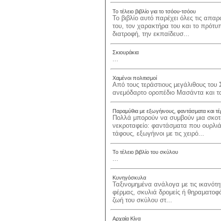
Το τέλειο βιβλίο για το τσόου-τσόου
Το βιβλίο αυτό παρέχει όλες τις απα
του, τον χαρακτήρα του και το πρότυ
διατροφή, την εκπαίδευσ...
Σκιουράκια
...
Χαμένοι πολιτισμοί
Από τους τεράστιους μεγάλιθους του 
ανεμόδαρτο οροπέδιο Μασάντα και τα 
Παραμύθια με εξωγήινους, φαντάσματα και τέ
Πολλά μπορούν να συμβούν μια σκοτει
νεκροταφείο: φαντάσματα που ουρλιά
τάφους, εξωγήινοι με τις χειρό...
Το τέλειο βιβλίο του σκύλου
...
Κυνηγόσκυλα
Ταξινομημένα ανάλογα με τις ικανότητ
φέρμας, σκυλιά δρομείς ή θηραματοφό
ζωή του σκύλου στ...
Αρχαία Κίνα