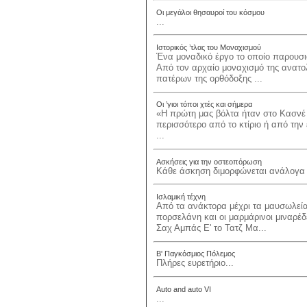
Οι μεγάλοι θησαυροί του κόσμου
...
Ιστορικός ’τλας του Μοναχισμού
Ένα μοναδικό έργο το οποίο παρουσιά
Από τον αρχαίο μοναχισμό της ανατολ
πατέρων της ορθόδοξης ...
Οι ’γιοι τόποι χτές και σήμερα
«Η πρώτη μας βόλτα ήταν στο Κασνέ
περισσότερο από το κτίριο ή από την 
...
Ασκήσεις για την οστεοπόρωση
Κάθε άσκηση διμορφώνεται ανάλογα μ
Ισλαμική τέχνη
Από τα ανάκτορα μέχρι τα μαυσωλεία,
πορσελάνη και οι μαρμάρινοι μιναρέδ
Σαχ Αμπάς Ε' το Τατζ Μα...
Β' Παγκόσμιος Πόλεμος
Πλήρες ευρετήριο...
Auto and auto VI
...