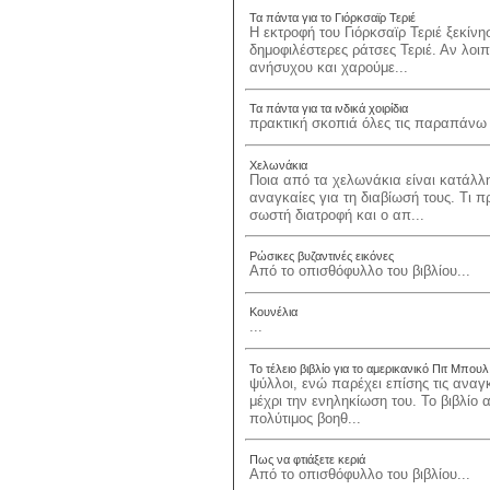
Τα πάντα για το Γιόρκσαϊρ Τεριέ
Η εκτροφή του Γιόρκσαϊρ Τεριέ ξεκίν
δημοφιλέστερες ράτσες Τεριέ. Αν λοιπ
ανήσυχου και χαρούμε...
Τα πάντα για τα ινδικά χοιρίδια
πρακτική σκοπιά όλες τις παραπάνω ε
Χελωνάκια
Ποια από τα χελωνάκια είναι κατάλλη
αναγκαίες για τη διαβίωσή τους. Τι π
σωστή διατροφή και ο απ...
Ρώσικες βυζαντινές εικόνες
Από το οπισθόφυλλο του βιβλίου...
Κουνέλια
...
Το τέλειο βιβλίο για το αμερικανικό Πιτ Μπουλ
ψύλλοι, ενώ παρέχει επίσης τις αναγ
μέχρι την ενηληκίωση του. Το βιβλίο α
πολύτιμος βοηθ...
Πως να φτιάξετε κεριά
Από το οπισθόφυλλο του βιβλίου...