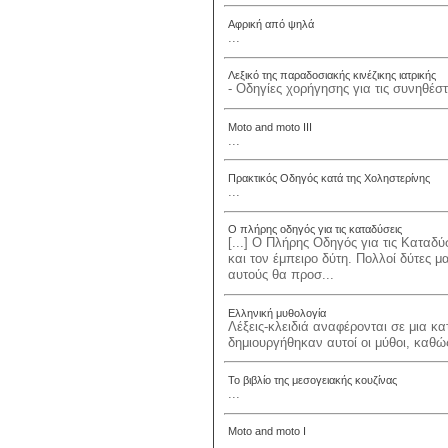
Αφρική από ψηλά
...
Λεξικό της παραδοσιακής κινέζικης ιατρικής
- Οδηγίες χορήγησης για τις συνηθέσ
Moto and moto III
...
Πρακτικός Οδηγός κατά της Χοληστερίνης
...
Ο πλήρης οδηγός για τις καταδύσεις
[...] Ο Πλήρης Οδηγός για τις Καταδύ
και τον έμπειρο δύτη. Πολλοί δύτες μ
αυτούς θα προσ...
Ελληνική μυθολογία
Λέξεις-κλειδιά αναφέρονται σε μια κ
δημιουργήθηκαν αυτοί οι μύθοι, καθώς
Το βιβλίο της μεσογειακής κουζίνας
...
Moto and moto I
...