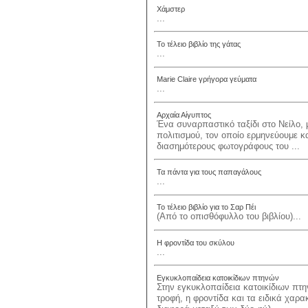
Χάμστερ
...
Το τέλειο βιβλίο της γάτας
...
Marie Claire γρήγορα γεύματα
...
Αρχαία Αίγυπτος
Ένα συναρπαστικό ταξίδι στο Νείλο,
πολιτισμού, τον οποίο ερμηνεύουμε κ
διασημότερους φωτογράφους του ...
Τα πάντα για τους παπαγάλους
...
Το τέλειο βιβλίο για το Σαρ Πέι
(Από το οπισθόφυλλο του βιβλίου)...
Η φροντίδα του σκύλου
...
Εγκυκλοπαίδεια κατοικίδιων πτηνών
Στην εγκυκλοπαίδεια κατοικίδιων πτη
τροφή, η φροντίδα και τα ειδικά χαρα