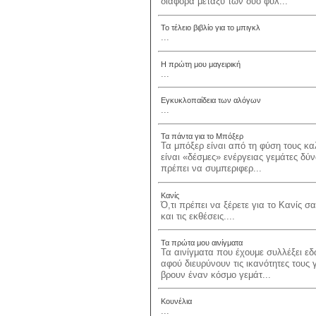
διαφορά μεταξύ των δύο φύλ...
Το τέλειο βιβλίο για το μπιγκλ
...
Η πρώτη μου μαγειρική
...
Εγκυκλοπαίδεια των αλόγων
...
Τα πάντα για το Μπόξερ
Τα μπόξερ είναι από τη φύση τους κ
είναι «δέσμες» ενέργειας γεμάτες δ
πρέπει να συμπεριφερ...
Κανίς
Ό,τι πρέπει να ξέρετε για το Κανίς 
και τις εκθέσεις....
Τα πρώτα μου αινίγματα
Τα αινίγματα που έχουμε συλλέξει 
αφού διευρύνουν τις ικανότητες τους 
βρουν έναν κόσμο γεμάτ...
Κουνέλια
...