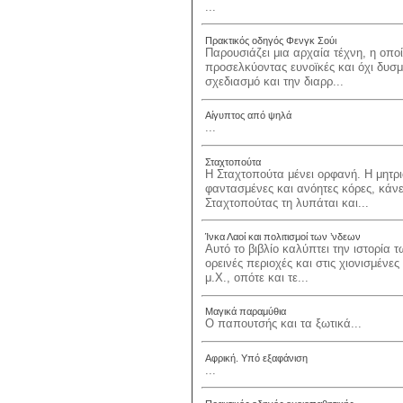
...
Πρακτικός οδηγός Φενγκ Σούι
Παρουσιάζει μια αρχαία τέχνη, η οποί
προσελκύοντας ευνοϊκές και όχι δυσμε
σχεδιασμό και την διαρρ...
Αίγυπτος από ψηλά
...
Σταχτοπούτα
Η Σταχτοπούτα μένει ορφανή. Η μητριά
φαντασμένες και ανόητες κόρες, κάνε
Σταχτοπούτας τη λυπάται και...
Ίνκα Λαοί και πολιτισμοί των ’νδεων
Αυτό το βιβλίο καλύπτει την ιστορία
ορεινές περιοχές και στις χιονισμέν
μ.Χ., οπότε και τε...
Μαγικά παραμύθια
Ο παπουτσής και τα ξωτικά...
Αφρική. Υπό εξαφάνιση
...