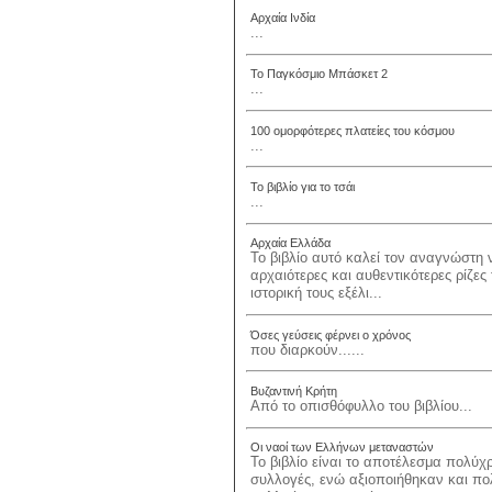
Αρχαία Ινδία
...
Το Παγκόσμιο Μπάσκετ 2
...
100 ομορφότερες πλατείες του κόσμου
...
Το βιβλίο για το τσάι
...
Αρχαία Ελλάδα
Το βιβλίο αυτό καλεί τον αναγνώστη 
αρχαιότερες και αυθεντικότερες ρίζες
ιστορική τους εξέλι...
Όσες γεύσεις φέρνει ο χρόνος
που διαρκούν......
Βυζαντινή Κρήτη
Από το οπισθόφυλλο του βιβλίου...
Οι ναοί των Ελλήνων μεταναστών
Το βιβλίο είναι το αποτέλεσμα πολύχ
συλλογές, ενώ αξιοποιήθηκαν και π