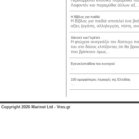
Περιλαμβάνει κλασικά παραμύθια του
Λαφοντέν και παραμύθια άλλων αξ...
Η Βίβλος για παιδιά
Η Βίβλος για παιδιά αποτελεί ένα βο
αξίες (αγάπη, αλληλεγγύη, πίστη, αν
Χάνσελ και Γκρέτελ
Η φτώχεια αναγκάζει τον δύστυχο πατ
του στο δάσος ελπίζοντας ότι θα βρο
που βρίσκουν όμως...
Εγκυκλοπαίδεια του κυνηγού
...
100 ομορφότερες περιοχές της Ελλάδας
...
Copyright 2026 Marinet Ltd - Vres.gr