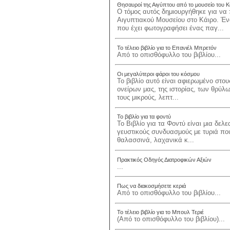
Θησαυροί της Αιγύπτου από το μουσείο του Κ
Ο τόμος αυτός δημιουργήθηκε για να 
Αιγυπτιακού Μουσείου στο Κάιρο. Έν
που έχει φωτογραφήσει ένας παγ...
Το τέλειο βιβλίο για το Επανιέλ Μπρετόν
Από το οπισθόφυλλο του βιβλίου...
Οι μεγαλύτεροι φάροι του κόσμου
Το βιβλίο αυτό είναι αφιερωμένο στο
ονείρων μας, της ιστορίας, των θρύλ
τους μικρούς, λεπτ...
Το βιβλίο για τα φοντύ
Το Βιβλίο για τα Φοντύ είναι μια δελ
γευστικούς συνδυασμούς με τυριά που
θαλασσινά, λαχανικά κ...
Πρακτικός Οδηγός Διατροφικών Αξιών
...
Πως να διακοσμήσετε κεριά
Από το οπισθόφυλλο του βιβλίου...
Το τέλειο βιβλίο για το Μπουλ Τεριέ
(Από το οπισθόφυλλο του βιβλίου)...