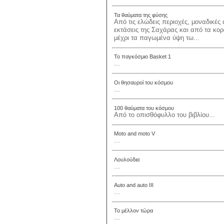
Τα θαύματα της φύσης
Από τις ελώδεις περιοχές, μοναδικές
εκτάσεις της Σαχάρας και από τα κ
μέχρι τα παγωμένα ύψη τω...
Το παγκόσμιο Basket 1
...
Οι θησαυροί του κόσμου
...
100 θαύματα του κόσμου
Από το οπισθόφυλλο του βιβλίου...
Moto and moto V
...
Λουλούδια
...
Auto and auto III
...
Το μέλλον τώρα
...