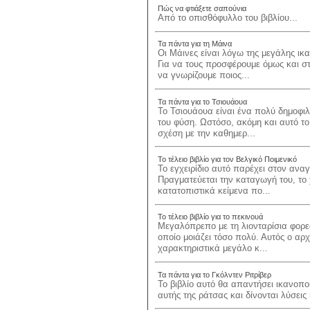
Πώς να φτιάξετε σαπούνια
Από το οπισθόφυλλο του βιβλίου...
Τα πάντα για τη Μάινα
Οι Μάινες είναι λόγω της μεγάλης ικ
Για να τους προσφέρουμε όμως και σ
να γνωρίζουμε ποιος...
Τα πάντα για το Τσιουάουα
Το Τσιουάουα είναι ένα πολύ δημοφι
του φύση. Ωστόσο, ακόμη και αυτό το 
σχέση με την καθημερ...
Το τέλειο βιβλίο για τον Βελγικό Ποιμενικό
Το εγχειρίδιο αυτό παρέχει στον ανα
Πραγματεύεται την καταγωγή του, το 
κατατοπιστικά κείμενα πο...
Το τέλειο βιβλίο για το πεκινουά
Μεγαλόπρεπο με τη λιονταρίσια φορεσι
οποίο μοιάζει τόσο πολύ. Αυτός ο αρχο
χαρακτηριστικά μεγάλο κ...
Τα πάντα για το Γκόλντεν Ριτρίβερ
Το βιβλίο αυτό θα απαντήσει ικανοπο
αυτής της ράτσας και δίνονται λύσεις