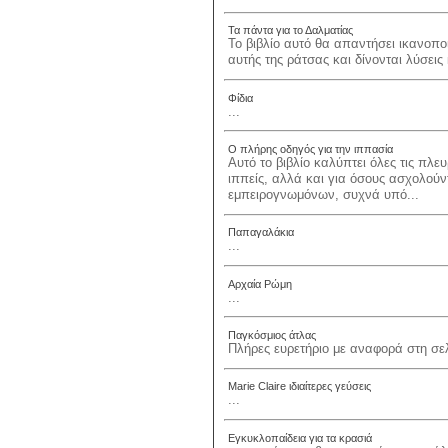
Τα πάντα για το Δαλματίας
Το βιβλίο αυτό θα απαντήσει ικανοπο
αυτής της ράτσας και δίνονται λύσεις
Φίδια
...
Ο πλήρης οδηγός για την ιππασία
Αυτό το βιβλίο καλύπτει όλες τις πλε
ιππείς, αλλά και για όσους ασχολούν
εμπειρογνωμόνων, συχνά υπό...
Παπαγαλάκια
...
Αρχαία Ρώμη
...
Παγκόσμιος άτλας
Πλήρες ευρετήριο με αναφορά στη σελί
Marie Claire ιδιαίτερες γεύσεις
...
Εγκυκλοπαίδεια για τα κρασιά