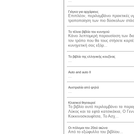
...
Γιόγκα για αρχάριους
Επιπλέον, περιλαμβάνει πρακτικές υγ
τροποποίηση των πιο δύσκολων στάσ
Το τέλειο βιβλίο του κυνηγού
Κάνει λεπτομερή παρουσίαση των δια
τον τρόπο που θα τους στήσετε καρτέρ
κυνηγετική σας εξόρ...
Το βιβλίο της ελληνικής κουζίνας
...
Auto and auto II
...
Αυστραλία από ψηλά
...
Κλασικοί θησαυροί
Το βιβλίο αυτό περιλαμβάνει τα παρα
Λύκος και τα εφτά κατσικάκια, Ο Γε
Κοκκινοσκουφίτσα, Το Ασχ...
Οι πόλεμοι του 20ού αιώνα
Από το εξώφυλλο του βιβλίου...