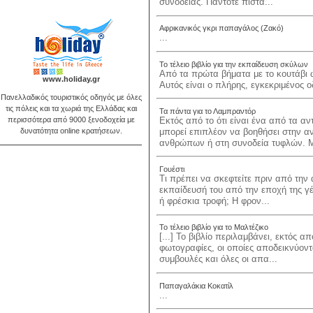
συνοδείας. Πάντοτε πιστά...
Αφρικανικός γκρι παπαγάλος (Ζακό)
...
Το τέλειο βιβλίο για την εκπαίδευση σκύλων
Από τα πρώτα βήματα με το κουτάβι ω
www.holiday.gr
Αυτός είναι ο πλήρης, εγκεκριμένος 
Πανελλαδικός τουριστικός οδηγός με όλες
τις πόλεις και τα χωριά της Ελλάδας και
Τα πάντα για το Λαμπραντόρ
Εκτός από το ότι είναι ένα από τα 
περισσότερα από 9000 ξενοδοχεία με
μπορεί επιπλέον να βοηθήσει στην 
δυνατότητα online κρατήσεων.
ανθρώπων ή στη συνοδεία τυφλών. Μ
Γουέστι
Τι πρέπει να σκεφτείτε πριν από την
εκπαίδευσή του από την εποχή της γέν
ή φρέσκια τροφή; Η φρον...
Το τέλειο βιβλίο για το Μαλτέζικο
[...] Το βιβλίο περιλαμβάνει, εκτός 
φωτογραφίες, οι οποίες αποδεικνύοντα
συμβουλές και όλες οι απα...
Παπαγαλάκια Κοκατίλ
...