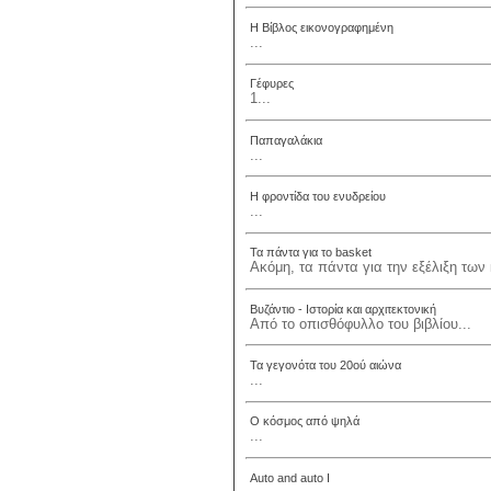
Η Βίβλος εικονογραφημένη
...
Γέφυρες
1...
Παπαγαλάκια
...
Η φροντίδα του ενυδρείου
...
Τα πάντα για το basket
Ακόμη, τα πάντα για την εξέλιξη των 
Βυζάντιο - Ιστορία και αρχιτεκτονική
Από το οπισθόφυλλο του βιβλίου...
Τα γεγονότα του 20ού αιώνα
...
Ο κόσμος από ψηλά
...
Auto and auto Ι