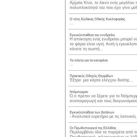
Αρχαία Κίνα, το λίκνο ενός μεγάλου 
πολυπλοκότητά του που έχει γίνει μύ
Ο νέος Κώδικας Οδικής Κυκλοφορίας
...
Εγκυκλοπαίδεια του ενυδρείου
Η απόκτηση ενός ενυδρείου μπορεί να
τα ψάρια είναι υγιή. Αυτή η εγκυκλοπ
κάνετε τη σωστή...
Τα πάντα για τα καναρίνια
...
Πρακτικός Οδηγός Θερμίδων
Έξτρα: μια κάρτα ελέγχου διαίτης...
Ντόμπερμαν
Ό,τι πρέπει να ξέρετε για το Ντόμπερ
αναπαραγωγή και τους διαγωνισμούς.
Εγκυκλοπαίδεια των βοτάνων
- Αναλυτικό ευρετήριο με τις λατινικές
Οι Πρωθυπουργοί της Ελλάδας
Περιλαμβάνει όλα τα πορτρέτα από το
Πρωθυπουργό, φιλοτεχνημένα με λάδι 