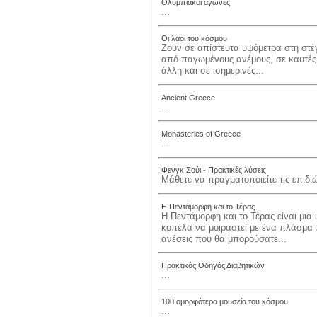
Ολυμπιακοί αγώνες
...
Οι λαοί του κόσμου
Ζουν σε απίστευτα υψόμετρα στη στέ
από παγωμένους ανέμους, σε καυτές 
άλλη και σε ισημερινές...
Ancient Greece
...
Monasteries of Greece
...
Φενγκ Σούι - Πρακτικές λύσεις
Μάθετε να πραγματοποιείτε τις επιδιώ
Η Πεντάμορφη και το Τέρας
Η Πεντάμορφη και το Τέρας είναι μια
κοπέλα να μοιραστεί με ένα πλάσμα π
ανέσεις που θα μπορούσατε...
Πρακτικός Οδηγός Διαβητικών
...
100 ομορφότερα μουσεία του κόσμου
...