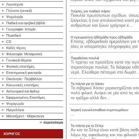
+
Λογοτεχνία
+
Γλώσσα (γενικά)
Τούρτες για παιδικό πάρτυ
Ποικιλία πρωτότυπων σχεδίων, όπως 
+
Ψυχολογία
ζούγκλας ή ένα απολαυστικό κουτί με
+
Παιδικά και εφηβικά βιβλία
ανθρώπων και ζώων γρήγορα κ...
+
Γεωγραφία- Ιστορία
+
Περιοδικά
Η εγκυμοσύνη εβδομάδα προς εβδομάδα
Επίσης, εβδομαδιαίο ημερολόγιο για 
+
CD
όλες οι απαραίτητες πληροφορίες για 
+
Καλές τέχνες
+
Φιλοσοφία- Μεταφυσική
Παραδείσια πουλιά
+
Γυναικεία θέματα
Τι πρέπει να προσέξετε κατά την αγ
+
Φυσικές επιστήμες
περισσότερα πουλιά; Τα διάφορα είδ
νερό. Ελεύθερο πέταγμα στο δωμάτ..
+
Επιστημονική φαντασία
+
Οικολογία - Περιβάλλον
Τα πάντα για το Χάσκι
+
Κοινωνικές επιστήμες
Το σιβηρικό Χάσκι χαρακτηρίζεται απ
+
Αστυνομικά και θρίλερ
πολύ φιλικό. Ανήκει σε μία από τις 
+
Εφαρμοσμένες Επιστήμες
το τρέξιμο αλλά δεν...
+
Ψυχαγωγία
+
Ιατρική εγκυκλοπαίδεια συμπτωμάτων
Ημερολόγια
...
+
Μάνατζμεντ - Μάρκετινγκ
περισσότερα
Τα πάντα για το Σέτερ
Αν και τα Σέτερ είναι κατά βάση παθ
ΧΟΡΗΓΟΣ
λόγω της αφοσίωσης και του φιλικού 