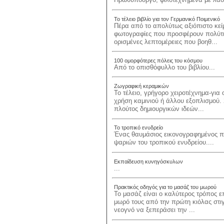
Το τέλειο βιβλίο για τον Γερμανικό Ποιμενικό
Πέρα από το απολύτως αξιόπιστο κεί
φωτογραφίες που προσφέρουν πολύτιμ
ορισμένες λεπτομέρειες που βοηθ...
100 ομορφότερες πόλεις του κόσμου
Από το οπισθόφυλλο του βιβλίου...
Ζωγραφική κεραμικών
Το τέλειο, γρήγορο χειροτέχνημα-για
χρήση καμινιού ή άλλου εξοπλισμού. 
πλούτος δημιουργικών ιδεών...
Το τροπικό ενυδρείο
Ένας θαυμάσιος εικονογραφημένος πρ
ψαριών του τροπικού ενυδρείου....
Εκπαίδευση κυνηγόσκυλων
...
Πρακτικός οδηγός για το μασάζ του μωρού
Το μασάζ είναι ο καλύτερος τρόπος ε
μωρό τους από την πρώτη κιόλας στιγ
νεογνό να ξεπεράσει την ...