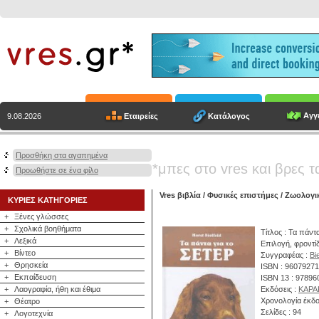
Αγγε
Εταιρείες
Κατάλογος
9.08.2026
Προσθήκη στα αγαπημένα
*μπες στο vres και βρες τ
Προωθήστε σε ένα φίλο
Vres βιβλία
/
Φυσικές επιστήμες
/
Ζωολογικ
ΚΥΡΙΕΣ ΚΑΤΗΓΟΡΙΕΣ
+
Ξένες γλώσσες
+
Σχολικά βοηθήματα
Τίτλος : Τα πάντα
+
Λεξικά
Επιλογή, φροντί
+
Βίντεο
Συγγραφέας :
Bi
+
Θρησκεία
ISBN : 9607927
+
Εκπαίδευση
ISBN 13 : 9789
+
Λαογραφία, ήθη και έθιμα
Εκδόσεις :
ΚΑΡΑ
Χρονολογία έκδο
+
Θέατρο
Σελίδες : 94
+
Λογοτεχνία