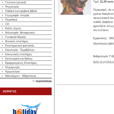
Τιμή:
11.29 euro
+
Γλώσσα (γενικά)
+
Ψυχολογία
Περιγραφή : Αν κ
+
Παιδικά και εφηβικά βιβλία
χρόνια διακρίνον
+
Γεωγραφία- Ιστορία
οικογενειακά σκυ
+
Περιοδικά
παιδιά. Διαβάστε
+
CD
φροντίζετε όπως
+
Καλές τέχνες
του ένστικτο.
+
Φιλοσοφία- Μεταφυσική
+
Γυναικεία θέματα
Εμφανίσεις : 385
+
Φυσικές επιστήμες
Αξιολόγηση βιβλ
+
Επιστημονική φαντασία
+
Οικολογία - Περιβάλλον
+
Κοινωνικές επιστήμες
Βαθμολογία:
7 /
+
Αστυνομικά και θρίλερ
Δείτε τα σχόλια 
+
Εφαρμοσμένες Επιστήμες
+
Ψυχαγωγία
+
Ημερολόγια
+
Μάνατζμεντ - Μάρκετινγκ
περισσότερα
ΧΟΡΗΓΟΣ