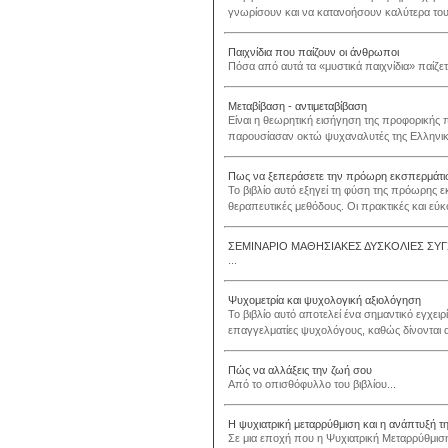
γνωρίσουν και να κατανοήσουν καλύτερα τους
Παιχνίδια που παίζουν οι άνθρωποι
Πόσα από αυτά τα «μυστικά παιχνίδια» παίζετε
Μεταβίβαση - αντιμεταβίβαση
Είναι η θεωρητική εισήγηση της προφορικής
παρουσίασαν οκτώ ψυχαναλυτές της Ελληνική
Πως να ξεπεράσετε την πρόωρη εκσπερμάτι
Το βιβλίο αυτό εξηγεί τη φύση της πρόωρης εκσ
θεραπευτικές μεθόδους. Οι πρακτικές και εύκ
ΣΕΜΙΝΑΡΙΟ ΜΑΘΗΣΙΑΚΕΣ ΔΥΣΚΟΛΙΕΣ ΣΥΓ
...
Ψυχομετρία και ψυχολογική αξιολόγηση
Το βιβλίο αυτό αποτελεί ένα σημαντικό εγχειρί
επαγγελματίες ψυχολόγους, καθώς δίνονται αν
Πώς να αλλάξεις την ζωή σου
Από το οπισθόφυλλο του βιβλίου...
Η ψυχιατρική μεταρρύθμιση και η ανάπτυξή τ
Σε μια εποχή που η Ψυχιατρική Μεταρρύθμιση 