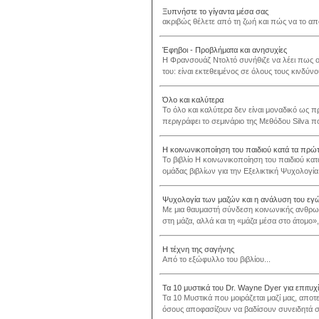
Ξυπνήστε το γίγαντα μέσα σας
ακριβώς θέλετε από τη ζωή και πώς να το απο
Έφηβοι - Προβλήματα και ανησυχίες
Η Φρανσουάζ Ντολτό συνήθιζε να λέει πως ο 
του: είναι εκτεθειμένος σε όλους τους κινδύν
Όλο και καλύτερα
Το όλο και καλύτερα δεν είναι μοναδικό ως 
περιγράφει το σεμινάριο της Μεθόδου Silva π
Η κοινωνικοποίηση του παιδιού κατά τα πρώτα
Το βιβλίο Η κοινωνικοποίηση του παιδιού κατ
ομάδας βιβλίων για την Εξελικτική Ψυχολογία
Ψυχολογία των μαζών και η ανάλυση του εγ
Με μια θαυμαστή σύνδεση κοινωνικής ανθρωπ
στη μάζα, αλλά και τη «μάζα μέσα στο άτομο»,
Η τέχνη της σαγήνης
Από το εξώφυλλο του βιβλίου...
Τα 10 μυστικά του Dr. Wayne Dyer για επιτυχ
Τα 10 Μυστικά που μοιράζεται μαζί μας, απο
όσους αποφασίζουν να βαδίσουν συνειδητά στο