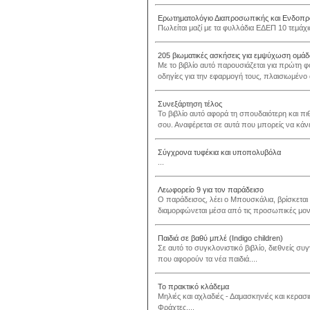
Ερωτηματολόγιο Διαπροσωπικής και Ενδοπ
Πωλείται μαζί με τα φυλλάδια ΕΔΕΠ 10 τεμάχια
205 βιωματικές ασκήσεις για εμψύχωση ομά
Με το βιβλίο αυτό παρουσιάζεται για πρώτη 
οδηγίες για την εφαρμογή τους, πλαισιωμένο
Συνεξάρτηση τέλος
Το βιβλίο αυτό αφορά τη σπουδαιότερη και π
σου. Αναφέρεται σε αυτά που μπορείς να κάνεις
Σύγχρονα τυφέκια και υποπολυβόλα
...
Λεωφορείο 9 για τον παράδεισο
Ο παράδεισος, λέει ο Μπουσκάλια, βρίσκεται 
διαμορφώνεται μέσα από τις προσωπικές μοναδ
Παιδιά σε βαθύ μπλέ (Indigo children)
Σε αυτό το συγκλονιστικό βιβλίο, διεθνείς σ
που αφορούν τα νέα παιδιά....
Το πρακτικό κλάδεμα
Μηλιές και αχλαδιές - Δαμασκηνιές και κερασι
Φράχτες....