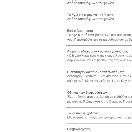
Από το οπισθόφυλλο του βιβλίου...
Το Εγώ και οι μηχανισμοί άμυνας
Από το οπισθόφυλλο του βιβλίου...
Εσύ ο θεραπευτής
Το βιβλίο αυτό είναι βασισμένο στο πιο επι
νου. Περιλαμβάνει μια σειρά μαθημάτων με θερ
Ατομα με ειδικές ανάγκες και οι γονείς τους
«Έξι ολόκληρα χρόνια της επαγγελματικής 
συμβουλεύοντας και βοηθώντας άτομα με ειδικέ
Η διαίσθηση και πώς να την αναπτύξετε
Διαίσθηση. Ένστικτο. Έκτη Αίσθηση. Όπως κα
καθημερινά. Με τις τεχνικές της Laura Day θα
Οδηγός των 9 επιγνώσεων
Ένας οδηγός που σας βοηθά να εμβαθύνετε κα
μια από τις 9 Επιγνώσεις της Ουράνιας Προφ
Τουριστική ψυχολογία
Μια διερεύνηση της συμπεριφοράς των τουρισ
Εφηβικοί έρωτες