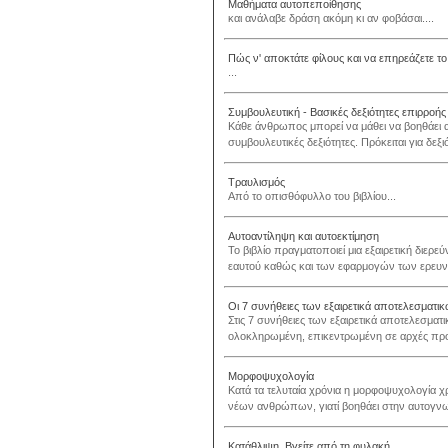
Μαθήματα αυτοπεποίθησης
και ανάλαβε δράση ακόμη κι αν φοβάσαι....
Πώς ν' αποκτάτε φίλους και να επηρεάζετε τ
...
Συμβουλευτική - Βασικές δεξιότητες επιρροής
Κάθε άνθρωπος μπορεί να μάθει να βοηθάει 
συμβουλευτικές δεξιότητες. Πρόκειται για δεξ
Τραυλισμός
Από το οπισθόφυλλο του βιβλίου...
Αυτοαντίληψη και αυτοεκτίμηση
Το βιβλίο πραγματοποιεί μια εξαιρετική διε
εαυτού καθώς και των εφαρμογών των ερευνη
Οι 7 συνήθειες των εξαιρετικά αποτελεσμα
Στις 7 συνήθειες των εξαιρετικά αποτελεσμα
ολοκληρωμένη, επικεντρωμένη σε αρχές προ
Μορφοψυχολογία
Κατά τα τελυταία χρόνια η μορφοψυχολογία 
νέων ανθρώπων, γιατί βοηθάει στην αυτογνω
Κατάθλιψη. Βγείτε από τη φυλακή