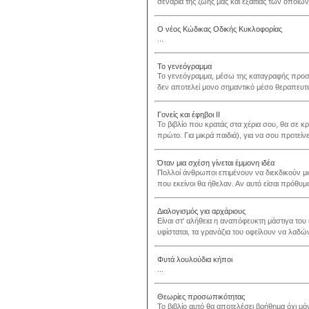
σενάρια της ζωής μας και εξαιτίας των οποίω
Ο νέος Κώδικας Οδικής Κυκλοφορίας
...
Το γενεόγραμμα
Το γενεόγραμμα, μέσω της καταγραφής προ
δεν αποτελεί μονο σημαντικό μέσο θεραπευτικ
Γονείς και έφηβοι ΙΙ
Το βιβλίο που κρατάς στα χέρια σου, θα σε κρα
πρώτο. Για μικρά παιδιά), για να σου προτείνει
Όταν μια σχέση γίνεται έμμονη ιδέα
Πολλοί άνθρωποι επιμένουν να διεκδικούν μ
που εκείνοι θα ήθελαν. Αν αυτό είσαι πρόθυμο
Διαλογισμός για αρχάριους
Είναι στ' αλήθεια η αναπόφευκτη μάστιγα του
υφίσταται, τα γρανάζια του οφείλουν να λαδών
Φυτά λουλούδια κήποι
...
Θεωρίες προσωπικότητας
Το βιβλίο αυτό θα αποτελέσει βοήθημα όχι μόν