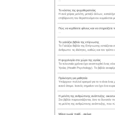
...
Το κόστος της ψυχοθεραπείας
Η ανά χείρας μελέτη, μεταξύ άλλων, καταλήγε
επιβάρυνση του θεραπευόμενου κυμαίνεται με
Πώς να κερδίσετε φίλους και να επηρεάζετε
...
Το γαλάζιο βιβλίο της επίγνωσης
Το Γαλάζιο Βιβλίο της Επίγνωσης εστιάζεται 
άνθρωπο: τις ιδιότητες, καθώς και τον τρόπο
Η ψυχολογία στο χώρο της υγείας
Τα τελευταία χρόνια έχει αναπτυχθεί ένας νέ
Υγείας (Health Psychology). Το βιβλίο αναφέρ
Πρόκληση για μαθητεία
Υπάρχουν πολλοί ορισμοί για το τι είναι ένας 
ικανό άτομο. Ικανός σημαίνει να έχει ένα κυρι
Η μελέτη της ανθρώπινης ανάπτυξης: οικοσ
Στο βιβλίο παρουσιάζονται, όσο το δυνατόν πι
τη μελέτη της ανθρώπινης ανάπτυξης, που πλ
Μάνα χωρίς παιδί ...ακόμα