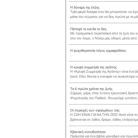
Η δύναμη της έλξης
Τρία μικρά δοκίμια που θα μπορούσαν να έχ
μάτια του σώματος για να δεις πρώτα με τα μά
Πίστεψέ το και θα το δεις
Με πραγματικά περιστατικά από τη ζωή του 
όλο τον όσμο, ο Ντύερ μας οδηγεί, μέσα από 
Η ψυχοθεραπεία λόγος ερμαφρόδιτος
...
Η κρυφή συμμετρία της αγάπης
Η «Κρυφή Συμμετρία της Αγάπης» είναι ένα βιβ
ξανά. Εδώ δίνεται η ευκαιρία να ανακαλύψει κ
Τα 6 πρώτα χρόνια της ζωής
Σήμερα, χάρις στην έντονη ερευνητική δραστη
Ψυχολογίας του Παιδιού. Θεωρούμε ωστόσο α
Οι περιοχές των σφαλμάτων σας
Η ΖΩΗ ΕΙΝΑΙ ΓΙΑ ΝΑ ΤΗΝ ΖΕΙΣ! Αυτό είναι το 
βρίσκονται σε λάθος δρόμο, λάθος επάγγελμα
Κβαντική συνειδητότητα
Πρόκειται για ένα βιβλίο μοναδικό και πρωτο