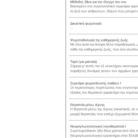
Μέθοδος Silva για τον έλεγχο του νου
Βασισμένο στο συγκλονιστικό σεμινάριο τριώ
τη ζωή των ανθρώπων, δείχνει πώς μπορεί ο κ
Δικαστική ψυχολογία
...
Ψυχοπαθολογία της καθημερινής ζωής
Με όλα αυτά και άπειρα άλλα παραδείγματα, μ
λάθη της καθημερινής ζωής, που όσο ανώδυνα
Ταρό (για μαντεία)
Σήμερα μ' αυτόν τον εξ ολοκλήρου εικονογραφη
παράξενες δυνάμεις αυτών των αρχαίων χαρτι
Σεμινάριο ψυχανάλυσης παιδιών I
Οι περισσότερες περιπτώσεις που συγκεντρώ
εξαιτίας του θεματικού χαρακτήρα του συμπτώ
Θεραπεία μέσω τέχνης
Η θεραπεία μέσω της τέχνης (εικαστικά), αν 
μορφή θεραπείας που κατέχει ξεχωριστή θέση
Νευρογλωσσολογική λογοθεραπεία Ι
Συμπληρώθηκαν ήδη δέκα χρόνια από τότε 
Νευρογλωσσολογικό εργαστήριο στην Ελλάδα,