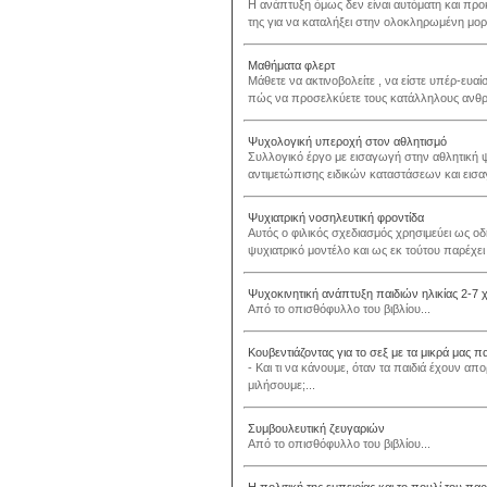
Η ανάπτυξη όμως δεν είναι αυτόματη και προ
της για να καταλήξει στην ολοκληρωμένη μορφ
Μαθήματα φλερτ
Μάθετε να ακτινοβολείτε , να είστε υπέρ-ευα
πώς να προσελκύετε τους κατάλληλους ανθρ
Ψυχολογική υπεροχή στον αθλητισμό
Συλλογικό έργο με εισαγωγή στην αθλητική 
αντιμετώπισης ειδικών καταστάσεων και εισα
Ψυχιατρική νοσηλευτική φροντίδα
Αυτός ο φιλικός σχεδιασμός χρησιμεύει ως ο
ψυχιατρικό μοντέλο και ως εκ τούτου παρέχει 
Ψυχοκινητική ανάπτυξη παιδιών ηλικίας 2-7
Από το οπισθόφυλλο του βιβλίου...
Κουβεντιάζοντας για το σεξ με τα μικρά μας πα
- Και τι να κάνουμε, όταν τα παιδιά έχουν απ
μιλήσουμε;...
Συμβουλευτική ζευγαριών
Από το οπισθόφυλλο του βιβλίου...