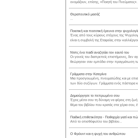
ονομάζουν, επίσης, «Ποιητή του Πνεύματος». 
Θεραπευτικό μασάζ
...
Ποιοτική και ποσοτική έρευνα στην ψυχολογία
Ένας από τους κύριους στόχους της Ψυχολογικ
είναι η συμβολή της Εταιρείας στην καλλιέργει
Ντιπς ένα παιδί αναζητάει τον εαυτό του
Οι γονείς του διαπρεπείς επιστήμονες, δεν αγ
θεώρησαν σαν εμπόδιο στην πραγμάτωση των 
Γράμματα στην Κατερίνα
Μια προσγειωμένη, πνευματώδης και με επ
των δύο συζύγων. Γράμματα ενός πάστορα κα
Δημιούργησε το πεπρωμένο σου
Έχεις μέσα σου τη δύναμη να φέρεις στη ζωή 
θέμα του βιβλίου που κρατάς στα χέρια σου, έν
Παιδική επιθετικότητα - Πειθαρχία γιατί και π
Από το οπισθόφυλλο του βιβλίου...
Ο Φρόυντ και η ψυχή του ανθρώπου