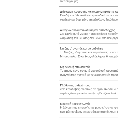
το πετύχουμε;...
Διάσπαση προσοχής και υπερκινητικότητα π
Επειδή το κάθε παιδί είναι μοναδικό στον τρό
σταθερό και δομημένο περιβάλλον, ξεκάθαροι κ
Αυτογνωσία αυτοανάλυση και αυτοέλεγχος
Στο βιβλίο αυτό γίνεται η προσπάθεια προσέγ
διαφώτιση του θέματος δεν μένει στο θεωρητι
Να ζεις ν' αγαπάς και να μαθαίνεις
Το Να ζεις, ν' αγαπάς και να μαθαίνεις , είνα
Μπουσκάλια. Είναι ένας ολόκληρος θησαυρός 
Μη λεκτική επικοινωνία
Το παρόν έργο συνιστά μια σοβαρή προσπάθε
αναγνώστες σχετικά με τις διαφορετικές προσεγ
Πλάθοντας ανθρώπους
«Να καταλάβεις ότι όπως σε είχαν πλάσει κ
φερθείς διαφορετικά», τονίζει η Βιρτζίνια Σατί
Μουσική και ψυχολογία
Η Δύναμη της επιρροής της μουσικής στον ψυχ
ήχοι μάς αγγίζουν περισσότερο από άλλους; Κα