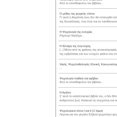
Από το οπισθόφυλλο του βιβλίου...
Ο μύθος της ψυχικής νόσου
Γι' αυτό η θεραπεία τους δεν θα επιτευχθεί 
της δυνατότητας, που έστε και σε λανθάνουσ
Η Ψυχολογία της ευτυχίας
Ρόμπερτ Νατζέμυ...
Η δύναμη της συγνώμης
[...] Μέσα από τις φράσεις της αυτοκατηγορία
της εχθρότητας και των ενοχών φτάνει στο σ
Χασίς, Ψυχοπαθολογία, Κλινική, Κοινωνιολο
...
Ψυχολογία παιδιού και εφήβου
Από το οπισθόφυλλο του βιβλίου...
Η Αγάπη
Σ' αυτό το καταπληκτικό βιβλίο του, ο Λέο Μ
ανθρώπινη ζωή. Κατανοεί τις συγχύσεις και τ
Ψυχολογικοί τύποι Ι και ΙΙ (2 τόμοι)
Λέγεται για τον μεγάλο Ελβετό ψυχολόγο-ψυχί