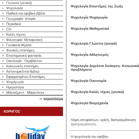
+
Γλώσσα (γενικά)
Ψυχολογία Επιστήμες της Ζωής
+
Ψυχολογία
+
Παιδικά και εφηβικά βιβλία
Ψυχολογία Ψυχαγωγία
+
Γεωγραφία- Ιστορία
+
Περιοδικά
Ψυχολογία Μαθηματικά
+
CD
+
Καλές τέχνες
+
Φιλοσοφία- Μεταφυσική
Ψυχολογία Γλώσσα (γενικά)
+
Γυναικεία θέματα
+
Φυσικές επιστήμες
Ψυχολογία Αθλητισμός
+
Επιστημονική φαντασία
+
Οικολογία - Περιβάλλον
Ψυχολογία Δημόσια διοίκηση- Κοινωνικά
+
Κοινωνικές επιστήμες
προβλήματα
+
Αστυνομικά και θρίλερ
+
Εφαρμοσμένες Επιστήμες
Ψυχολογία Οικονομία
+
Ψυχαγωγία
+
Ημερολόγια
Ψυχολογία Καλές τέχνες (γενικά)
+
Μάνατζμεντ - Μάρκετινγκ
περισσότερα
Ψυχολογία Βιομηχανία
ΧΟΡΗΓΟΣ
Λήψη αποφάσεων, κρίση, διαπραγμάτευση
Διαπραγμάτευση...
Η ψυχολογία του εφήβου