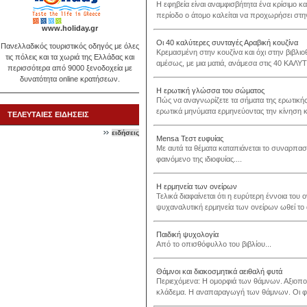
Η εφηβεία είναι αναμφισβήτητα ένα κρίσιμο κα
περίοδο ο άτομο καλείται να προχωρήσει στη
www.holiday.gr
Οι 40 καλύτερες συνταγές Αραβική κουζίνα
Πανελλαδικός τουριστικός οδηγός με όλες
Κρεμασμένη στην κουζίνα και όχι στην βιβλιοθ
τις πόλεις και τα χωριά της Ελλάδας και
αμέσως, με μια ματιά, ανάμεσα στις 40 ΚΑΛΥ
περισσότερα από 9000 ξενοδοχεία με
δυνατότητα online κρατήσεων.
Η ερωτική γλώσσα του σώματος
Πώς να αναγνωρίζετε τα σήματα της ερωτική
ερωτικά μηνύματα ερμηνεύοντας την κίνηση κα
ΤΕΛΕΥΤΑΙΕΣ ΕΙΔΗΣΕΙΣ
ειδήσεις
Mensa Τεστ ευφυίας
Με αυτά τα θέματα καταπιάνεται το συναρπαστ
φαινόμενο της ιδιοφυίας....
Η ερμηνεία των ονείρων
Τελικά διαφαίνεται ότι η ευρύτερη έννοια του 
ψυχαναλυτική ερμηνεία των ονείρων ωθεί το 
Παιδική ψυχολογία
Από το οπισθόφυλλο του βιβλίου...
Θάμνοι και διακοσμητικά αειθαλή φυτά
Περιεχόμενα: Η ομορφιά των θάμνων. Αξιοπο
κλάδεμα. Η αναπαραγωγή των θάμνων. Οι φυλ