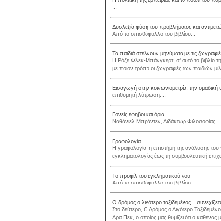
Η πολιτική της εμπειρίας και το πουλί του πα
...
Δυσλεξία φύση του προβλήματος και αντιμετ
Από το οπισθόφυλλο του βιβλίου...
Τα παιδιά στέλνουν μηνύματα με τις ζωγραφιέ
Η Ρόζε Φλεκ-Μπάνγκερτ, σ' αυτό το βιβλίο τη
με ποιον τρόπο οι ζωγραφιές των παιδιών μιλά
Εισαγωγή στην κοινωνιομετρία, την ομαδική
επιθυμητή λύτρωση....
Γονείς έφηβοι και όρια
Ναθάνιελ Μπράντεν, Διδάκτωρ Φιλοσοφίας...
Γραφολογία
Η γραφολογία, η επιστήμη της ανάλυσης του
εγκληματολογίας έως τη συμβουλευτική επιχ
Το προφίλ του εγκληματικού νου
Από το οπισθόφυλλο του βιβλίου...
Ο δρόμος ο λιγότερο ταξιδεμένος ...συνεχίζετ
Στο δεύτερο, Ο Δρόμος ο Λιγότερο Ταξιδεμένος
Δρα Πεκ, ο οποίος μας θυμίζει ότι ο καθένας 