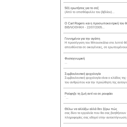
501 ερωτήσεις για το σεξ
(Από το οπισθόφυλλο του βιβλίου)...
Ο Carl Rogers και η προσωποκεντρική του θ
ΒΙΒΛΙΟΘΗΚΗ - 22/07/2005...
Γεννημένοι για την αγάπη
Η προσέγγιση του Μπουσκάλια στο λεπτό θέμα
απευθύνεται σε οικογένειες, σε ερωτευμένου
Φυσιογνωμική
...
Συμβουλευτική ψυχολογία
Συμβουλευτική ψυχολογία είναι ο κλάδος της
του ανθρώπου και την προώθηση της αυτογνω
Ρούφηξε τη ζωή αντί να σε ρουφάει
΄...
Θέλω να αλλάξω αλλά δεν ξέρω πώς
σας δίνει τα εργαλεία που θα σας βοηθήσουν 
πληροφορίες σας οδηγεί στην αυτοεπίγνωση 