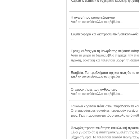
Kaplan & Sadock's εγχειρίδιο κλινικής ψυχιατ
...
Η αγωγή του καταπιεζόμενου
Από το οπισθόφυλλο του βιβλίου...
Συμπεριφορά και διαπροσωπική επικοινωνία
...
Τρεις μελέτες για τη θεωρία της σεξουαλικότη
Αυτό το μικρό το δέμας βιβλίο περιέχει την
πρώτη, οριστική και τελευταία μορφή τη διατ
Εφηβεία. Τα προβλήματά της και πως θα τα α
Από το οπισθόφυλλο του βιβλίου...
Οι χαρακτήρες των ανθρώπων
Από το οπισθόφυλλο του βιβλίου...
Τα καλά κορίτσια πάνε στον παράδεισο τα κ
Οι περισσότερες γυναίκες προτιμούν να είναι
τους. Γιατί παραιτούνται τόσο εύκολα από κά
Θεωρίες προσωπικότητας και κλινική πρακτι
Είναι γνωστό ότι η συστηματική μελέτη της π
μέχρι σήμερα. Τα τελευταία εκατόν πενήντα 