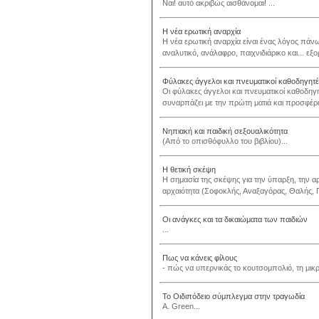
Ναι! αυτό ακριβώς αισθάνομαι! ...
Η νέα ερωτική αναρχία
Η νέα ερωτική αναρχία είναι ένας λόγος πάνω
αναλυτικό, ανάλαφρο, παιχνιδιάρικο και... εξο
Φύλακες άγγελοι και πνευματικοί καθοδηγητέ
Οι φύλακες άγγελοι και πνευματικοί καθοδηγη
συναρπάζει με την πρώτη ματιά και προσφέρει
Νηπιακή και παιδική σεξουαλικότητα
(Από το οπισθόφυλλο του βιβλίου)...
Η θετική σκέψη
Η σημασία της σκέψης για την ύπαρξη, την α
αρχαιότητα (Σοφοκλής, Αναξαγόρας, Θαλής, Π
Οι ανάγκες και τα δικαιώματα των παιδιών
...
Πως να κάνεις φίλους
- πώς να υπερνικάς το κουτσομπολιό, τη μικρ
Το Οιδιπόδειο σύμπλεγμα στην τραγωδία
A. Green...