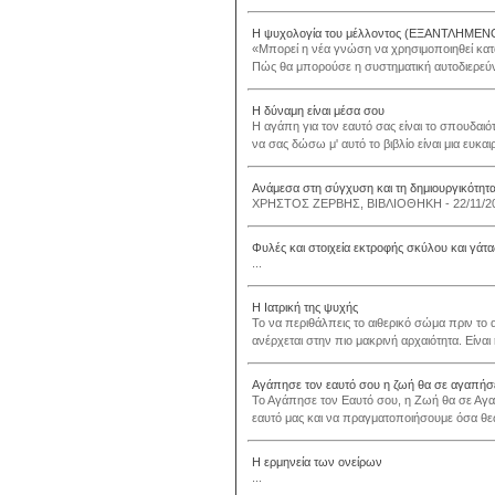
Η ψυχολογία του μέλλοντος (ΕΞΑΝΤΛΗΜΕΝ
«Μπορεί η νέα γνώση να χρησιμοποιηθεί κατά
Πώς θα μπορούσε η συστηματική αυτοδιερεύ
Η δύναμη είναι μέσα σου
Η αγάπη για τον εαυτό σας είναι το σπουδαι
να σας δώσω μ' αυτό το βιβλίο είναι μια ευκαι
Ανάμεσα στη σύγχυση και τη δημιουργικότητ
ΧΡΗΣΤΟΣ ΖΕΡΒΗΣ, ΒΙΒΛΙΟΘΗΚΗ - 22/11/20
Φυλές και στοιχεία εκτροφής σκύλου και γάτα
...
Η Ιατρική της ψυχής
Το να περιθάλπεις το αιθερικό σώμα πριν το 
ανέρχεται στην πιο μακρινή αρχαιότητα. Είναι
Αγάπησε τον εαυτό σου η ζωή θα σε αγαπήσ
Το Αγάπησε τον Εαυτό σου, η Ζωή θα σε Αγαπ
εαυτό μας και να πραγματοποιήσουμε όσα θε
Η ερμηνεία των ονείρων
...