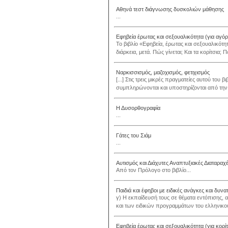
Αθηνά τεστ διάγνωσης δυσκολιών μάθησης
...
Εφηβεία έρωτας και σεξουαλικότητα (για αγόρ
Το βιβλίο «Εφηβεία, έρωτας και σεξουαλικότητ
διάρκεια, μετά. Πώς γίνεται; Και τα κορίτσια;
Ναρκισσισμός, μαζοχισμός, φετιχισμός
[...] Στις τρεις μικρές πραγματείες αυτού του 
συμπληρώνονται και υποστηρίζονται από την σχ
Η Δυσορθογραφία
...
Γάτες του Σιάμ
...
Αυτισμός και Διάχυτες Αναπτυξιακές Διαταραχ
Από τον Πρόλογο στο βιβλίο...
Παιδιά και έφηβοι με ειδικές ανάγκες και δυνατ
γ) Η εκπαίδευσή τους σε θέματα εντόπισης,
και των ειδικών προγραμμάτων του ελληνικού σχ
Εφηβεία έρωτας και σεξουαλικότητα (για κορίτ