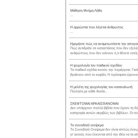
Μάθηση Μνήμη Λήθη
...
Η αρρώστια που λέγεται άνθρωπος
...
Ηρεμήστε πώς να αντιμετωπίσετε την απογοή
Πώς αντιδράτε σε καταστάσεις που δεν εξελί
ανθρώπους που δεν κάνουν ό,τι θέλετε εσείς
Η ψυχολογία του παιδικού σχεδίου
Τα παιδικά σχέδια κινούν την περιέργεια. Για
βγαίνουν από το κεφάλι; Η πρόσφατη έρευνα γι
Η μελέτη της ψυχολογίας του καταναλωτή
Πώληση με κάθε θυσία...
ΣΚΕΦΤΟΜΑΙ ΑΡΑ ΑΙΣΘΑΝΟΜΑΙ
Δεν υπάρχουν πολλά βιβλία που έχουν τη δύν
κατηγορία αυτών ακριβώς των βιβλίων. Οι συ
Το συνειδητό ονείρεμα
Το Συνειδητό Ονείρεμα δεν είναι απλώς ένα μ
γι' αυτούς που έλκονται από την ιδέα να τα α