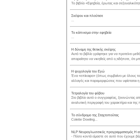
Το βιβλίο «Εφηβεία, έρωτας και σεξουαλικότητ
Σκέψου και πλούτισε
...
Το κάπνισμα στην εφηβεία
...
Η δύναμη της θετικής σκέψης
Αυτό το βιβλίο γράφτηκε για να προτείνει με
απαραίτητο να νικηθείς από ο,τιδήποτε, ότι μπ
Η ψυχολογία του Εγώ
Ένα «επίκαιρο» (όπως συμβαίνει με όλους το
αλλαγές και παραμορφώσεις που υφίσταται η 
Τετραλογία του φόβου
Στο βιβλίο αυτό ο συγγραφέας, ξεκινώντας α
αναλυτική περιγραφή του χαρακτήρα και της π
Το σύνδρομο της Σταχτοπούτας
Colette Dowling...
NLP Νευρογλωσσικός προγραμματισμός Η 
- Πόσο κοντά είμαστε σε αυτό που έχουμε βάλ