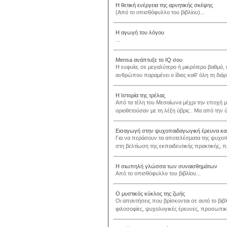
Η θετική ενέργεια της αρνητικής σκέψης
(Από το οπισθόφυλλο του βιβλίου)...
Η αγωγή του λόγου
...
Mensa ανάπτυξε το IQ σου
Η ευφυία, σε μεγαλύτερο ή μικρότερο βαθμό,
ανθρώπου παραμένει ο ίδιος καθ' όλη τη διάρκ
Η Ιστορία της τρέλας
Από τα τέλη του Μεσαίωνα μέχρι την εποχή μα
οριοθετούσαν με τη λέξη ύβρις . Μα από την 
Εισαγωγή στην ψυχοπαιδαγωγική έρευνα και
Για να περάσουν τα αποτελέσματα της ψυχοπ
στη βελτίωση της εκπαιδευτικής πρακτικής, π
Η σιωπηλή γλώσσα των συναισθημάτων
Από το οπισθόφυλλο του βιβλίου...
Ο μυστικός κύκλος της ζωής
Οι απαντήσεις που βρίσκονται σε αυτό το βιβ
φιλοσοφίες, ψυχολογικές έρευνες, προσωπικέ