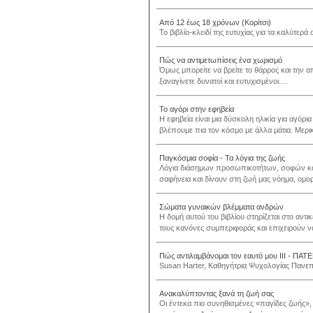
Από 12 έως 18 χρόνων (Κορίτσι)
Το βιβλίο-κλειδί της ευτυχίας για τα καλύτερά 
Πώς να αντιμετωπίσεις ένα χωρισμό
Όμως μπορείτε να βρείτε το θάρρος και την α
ξαναγίνετε δυνατοί και ευτυχισμένοι....
Το αγόρι στην εφηβεία
Η εφηβεία είναι μια δύσκολη ηλικία για αγόρι
βλέπουμε πια τον κόσμο με άλλα μάτια. Μερι
Παγκόσμια σοφία - Τα λόγια της ζωής
Λόγια διάσημων προσωπικοτήτων, σοφών και
σαφήνεια και δίνουν στη ζωή μας νόημα, ομορφ
Σώματα γυναικών βλέμματα ανδρών
Η δομή αυτού του βιβλίου στηρίζεται στο αντ
τους κανόνες συμπεριφοράς και επιχειρούν ν
Πώς αντιλαμβάνομαι τον εαυτό μου ΙΙΙ - ΠΑΤΕΜ
Susan Harter, Καθηγήτρια Ψυχολογίας Πανεπι
Ανακαλύπτοντας ξανά τη ζωή σας
Οι έντεκα πιο συνηθισμένες «παγίδες ζωής», 