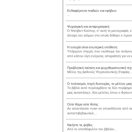
Ενδιαφέροντα παιδιών και εφήβων
...
Ψυχιατρική και αντιψυχιατρική
Ο Ντέηβιντ Κούπερ, σ' αυτή τη μονογραφία, ε
άποψη του ατόμου στο οποίο δόθηκε ο προσδι
Η ευτυχία είναι εσωτερική υπόθεση
Υπάρχουν στιγμές που νιώθουμε την ανάγκη
από κάπου λίγη ενέργεια, απαραίτητη για να 
Προβλητική ταύτιση και ψυχοθεραπευτική τεχ
Μέλος της Διεθνούς Ψυχαναλυτικής Εταιρίας..
Ο πολιτισμός πηγή δυστυχίας, το μέλλον μια
Το βιβλίο αυτό περιλαμβάνει τις δύο περίφημ
μιας αυταπάτης», δύο μελέτες όπου ο Φρόυντ,
Ούτε θύμα ούτε θύτης
Αν απαντήσατε «ναι» σε οποιοδήποτε από τ
αυτοεπιβεβαιωτικά....
Νικήστε τις φοβίες
Από το οπισθόφυλλο του βιβλίου...