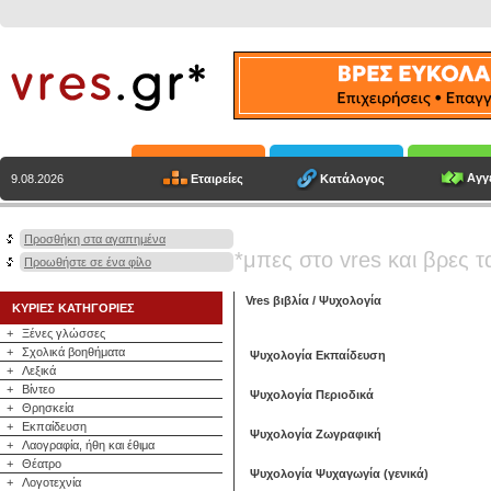
Αγγε
Εταιρείες
Κατάλογος
9.08.2026
Προσθήκη στα αγαπημένα
*μπες στο vres και βρες τ
Προωθήστε σε ένα φίλο
Vres βιβλία
/
Ψυχολογία
ΚΥΡΙΕΣ ΚΑΤΗΓΟΡΙΕΣ
+
Ξένες γλώσσες
+
Σχολικά βοηθήματα
Ψυχολογία Εκπαίδευση
+
Λεξικά
+
Βίντεο
Ψυχολογία Περιοδικά
+
Θρησκεία
+
Εκπαίδευση
Ψυχολογία Ζωγραφική
+
Λαογραφία, ήθη και έθιμα
+
Θέατρο
Ψυχολογία Ψυχαγωγία (γενικά)
+
Λογοτεχνία