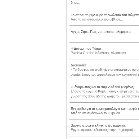
δημι...
Το απόλυτο βιβλίο για τη γλώσσα του σώματ
Από το οπισθόφυλλο του βιβλίου...
Αγχος Στρες Πώς να το καταπολεμήσετε
...
Η Δύναμη του Τώρα
Patricia Gordon Κάλγκαρι, Αλμπέρτα...
Δυσφασία
- Το δυσφασικό παιδί γίνεται υποκείμενο απ
οποίες έχουν ως αποτέλεσμα την κοινωνική κα
Ο άνθρωπος και τα σύμβολά του (Δεμένο)
Σ' αυτό το έργο, ο Κάρλ Γιούνγκ επιμένει σ'
γνώση της ασυνείδητης ζωής του, μέσα από τα 
Εγχειρίδιο για τα ερωτηματολόγια και προφίλ
Από το οπισθόφυλλο του βιβλίου...
Βασικά στοιχεία κλινικής ψυχιατρικής
Εργαστηριακές εξετάσεις στην Ψυχιατρική...