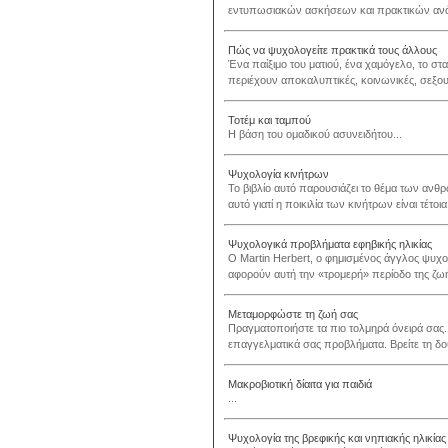
εντυπωσιακών ασκήσεων και πρακτικών ανάπτ
Πώς να ψυχολογείτε πρακτικά τους άλλους
Ένα παίξιμο του ματιού, ένα χαμόγελο, το 
περιέχουν αποκαλυπτικές, κοινωνικές, σεξου
Τοτέμ και ταμπού
Η βάση του ομαδικού ασυνειδήτου...
Ψυχολογία κινήτρων
Το βιβλίο αυτό παρουσιάζει το θέμα των αν
αυτό γιατί η ποικιλία των κινήτρων είναι τέτο
Ψυχολογικά προβλήματα εφηβικής ηλικίας
Ο Martin Herbert, ο φημισμένος άγγλος ψυχο
αφορούν αυτή την «τρομερή» περίοδο της ζωής
Μεταμορφώστε τη ζωή σας
Πραγματοποιήστε τα πιο τολμηρά όνειρά σας. 
επαγγελματικά σας προβλήματα. Βρείτε τη δου
Μακροβιοτική δίαιτα για παιδιά
...
Ψυχολογία της βρεφικής και νηπιακής ηλικίας