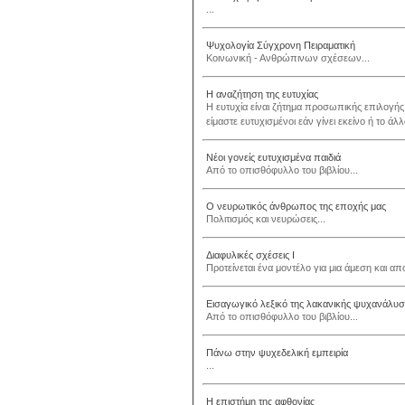
...
Ψυχολογία Σύγχρονη Πειραματική
Κοινωνική - Ανθρώπινων σχέσεων...
Η αναζήτηση της ευτυχίας
Η ευτυχία είναι ζήτημα προσωπικής επιλογής,
είμαστε ευτυχισμένοι εάν γίνει εκείνο ή το άλλ
Νέοι γονείς ευτυχισμένα παιδιά
Από το οπισθόφυλλο του βιβλίου...
Ο νευρωτικός άνθρωπος της εποχής μας
Πολιτισμός και νευρώσεις...
Διαφυλικές σχέσεις I
Προτείνεται ένα μοντέλο για μια άμεση και α
Εισαγωγικό λεξικό της λακανικής ψυχανάλυ
Από το οπισθόφυλλο του βιβλίου...
Πάνω στην ψυχεδελική εμπειρία
...
Η επιστήμη της αφθονίας