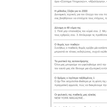
όροι «Σύστημα Υπηρεσιών», «Αξιολόγηση», 
Η μέθοδος Σίλβα για το 2000
Δυναμικές τεχνικές για τον έλεγχο του νου π
σας βοηθήσουν να επιτύχετε τους στόχους, τα
Δύναμη οι 48 νόμοι της
1. Ποτέ μην επισκιάζεις τον κύριό σου. 2. Μ
τους εχθρούς σου. 3. Απόκρυψε τις προθέσεις σ
Ο θυμός των παιδιών
Συνήθως ο παιδικός θυμός κρύβει μία κατάσ
μπροστά σε τέτοιες εκδηλώσεις, συχνά νιώθε
Τα μυστικά της αυτοεκτίμησης
Όλοι μας μπορούμε να ωφεληθούμε από την εν
τον εαυτό μας είτε δίνουμε μια εξωτερική εν
Ο δρόμος ο λιγότερο ταξιδεμένος 1
Ο Δρ Πεκ ασχολείται ιδιαίτερα με τη φύση τ
πραγματική αρμονία, πώς να διακρίνουμε την
Οι φυλακές της παιδικής μας ηλικίας
NEW YORK MAGAZINE...