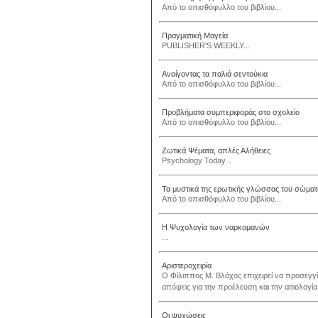
Από το οπισθόφυλλο του βιβλίου...
Πραγματική Μαγεία
PUBLISHER'S WEEKLY...
Ανοίγοντας τα παλιά σεντούκια
Από το οπισθόφυλλο του βιβλίου...
Προβλήματα συμπεριφοράς στο σχολείο
Από το οπισθόφυλλο του βιβλίου...
Ζωτικά Ψέματα, απλές Αλήθειες
Psychology Today...
Τα μυστικά της ερωτικής γλώσσας του σώματ
Από το οπισθόφυλλο του βιβλίου...
Η Ψυχολογία των ναρκομανών
...
Αριστεροχειρία
Ο Φίλιππος Μ. Βλάχος επιχειρεί να προσεγγίσ
απόψεις για την προέλευση και την αιτιολογία 
Οι ψυχώσεις