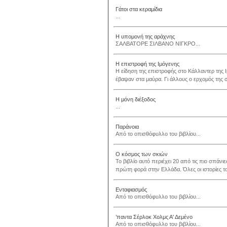
Γάτοι στα κεραμίδια
...
Η υπομονή της αράχνης
ΣΑΛΒΑΤΟΡΕ ΣΙΛΒΑΝΟ ΝΙΓΚΡΟ...
Η επιστροφή της Ιμόγενης
Η είδηση της επιστροφής στο Κάλλαντερ της 
έβαψαν στα μαύρα. Γι άλλους ο ερχομός της σ
Η μόνη διέξοδος
...
Παράνοια
Από το οπισθόφυλλο του βιβλίου...
Ο κόσμος των σκιών
Το βιβλίο αυτό περιέχει 20 από τις πιο σπάνι
πρώτη φορά στην Ελλάδα. Όλες οι ιστορίες το
Ενταφιασμός
Από το οπισθόφυλλο του βιβλίου...
’παντα Σέρλοκ Χολμς Α' Δεμένο
Από το οπισθόφυλλο του βιβλίου...