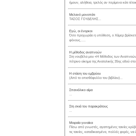
ήμουν, αλήθεια, τρελός αν περίμενα κάτι τέτοι
Μελανό μονοπάτι
ΤΑΣΟΣ ΓΟΥΔΕΛΗΣ...
Εγώ, οι ένορκοι
Όσο προχωράει η υπόθεση, ο Χάμερ βρίσκετα
φόνους......
Η μέθοδος αναπνοών
Στη νουβέλα μου «Η Μέθοδος των Αναπνοών» 
πέτρινο οίκημα της Ανατολικής 35ης οδού στ
Η στάση του εμβρύου
(Από το οπισθόφυλλο του βιβλίου)...
Σπανιόλικο αίμα
...
Στη σκιά του παρακράτους
...
Μοιραία γυναίκα
Πίσω από γνωστές, αγαπημένες ταινίες κρύβον
τις ταινίες, καταδικασμένα, πολλές φορές, να