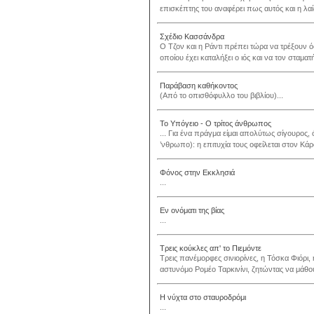
επισκέπτης του αναφέρει πως αυτός και η λαί
Σχέδιο Κασσάνδρα
Ο Τζον και η Ράντι πρέπει τώρα να τρέξουν
οποίου έχει καταλήξει ο ιός και να τον σταμα
Παράβαση καθήκοντος
(Από το οπισθόφυλλο του βιβλίου)...
Το Υπόγειο - Ο τρίτος άνθρωπος
... Για ένα πράγμα είμαι απολύτως σίγουρος,
’νθρωπο): η επιτυχία τους οφείλεται στον Κάρ
Φόνος στην Εκκλησιά
...
Εν ονόματι της βίας
...
Τρεις κούκλες απ' το Πιεμόντε
Τρεις πανέμορφες σινιορίνες, η Τόσκα Φιόρι
αστυνόμο Ρομέο Ταρκινίνι, ζητώντας να μάθου
Η νύχτα στο σταυροδρόμι
...