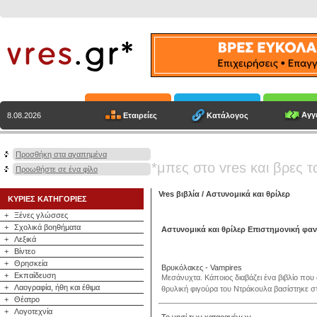
Αγγε
Εταιρείες
Κατάλογος
8.08.2026
Προσθήκη στα αγαπημένα
*μπες στο vres και βρες τ
Προωθήστε σε ένα φίλο
Vres βιβλία
/
Αστυνομικά και θρίλερ
ΚΥΡΙΕΣ ΚΑΤΗΓΟΡΙΕΣ
+
Ξένες γλώσσες
+
Σχολικά βοηθήματα
Αστυνομικά και θρίλερ Επιστημονική φα
+
Λεξικά
+
Βίντεο
+
Θρησκεία
Βρυκόλακες - Vampires
+
Εκπαίδευση
Μεσάνυχτα. Κάποιος διαβάζει ένα βιβλίο που 
+
Λαογραφία, ήθη και έθιμα
θρυλική φιγούρα του Ντράκουλα βασίστηκε σ
+
Θέατρο
+
Λογοτεχνία