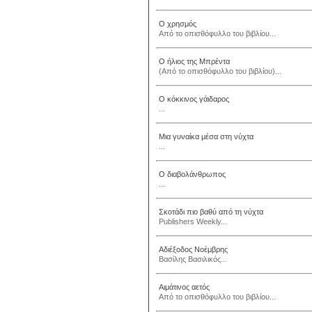
Ο χρησμός
Από το οπισθόφυλλο του βιβλίου...
Ο ήλιος της Μπρέντα
(Από το οπισθόφυλλο του βιβλίου)...
Ο κόκκινος γάιδαρος
...
Μια γυναίκα μέσα στη νύχτα
...
Ο διαβολάνθρωπος
...
Σκοτάδι πιο βαθύ από τη νύχτα
Publishers Weekly...
Αδιέξοδος Νοέμβρης
Βασίλης Βασιλικός...
Αιμάτινος αετός
Από το οπισθόφυλλο του βιβλίου...