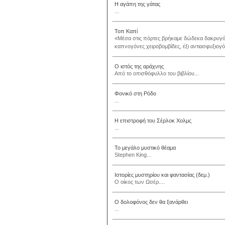
Η αγάπη της γάτας
...
Τοπ Καπί
«Μέσα στις πόρτες βρήκαμε δώδεκα δακρυγόν
καπνογόνες χειροβομβίδες, έξι αντιασφυξιογό
Ο ιστός της αράχνης
Από το οπισθόφυλλο του βιβλίου...
Φονικό στη Ρόδο
...
Η επιστροφή του Σέρλοκ Χολμς
...
Το μεγάλο μυστικό θέαμα
Stephen King...
Ιστορίες μυστηρίου και φαντασίας (δεμ.)
Ο οίκος των Ωσέρ....
Ο δολοφόνος δεν θα ξανάρθει
...