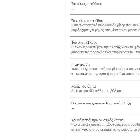
Σκοτεινές υποθέσεις
...
Το κράτος του φόβου
Ένα ανατρεπτικό οικολογικό θρίλερ που αιφ
κυριάρχησε για μήνες στις λίστες των μπεστ σ
Φόνοι στη Σκοτία
Σ' έναν παλιό πύργο της Σκοτίας γίνονται φό
μάγισσα της περιοχής έχει στοιχειώσει τον 
Η αφιέρωση
«Μια πραγματικά καλή ιστορία τρόμου θα βρε
θ' ανακαλύψει την κρυφή πορτούλα του δωματί
Χωρίς ταυτότητα
Από το οπισθόφυλλο του βιβλίου...
Ο κατάσκοπος που πέθανε από πλήξη
...
Κρυφό παράθυρο Μυστικός κήπος
«Ένα μισοξεχασμένο παράθυρο: ένα παράθυρο
οπτική γωνία, που μετατρέπει το κοινότυπο σε