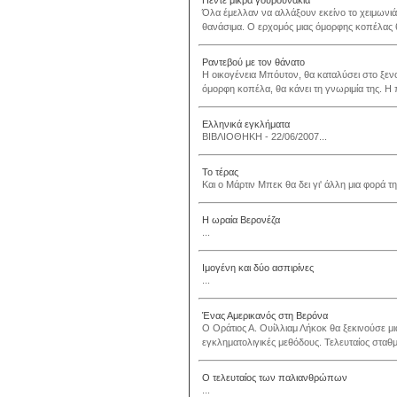
Πέντε μικρά γουρουνάκια
Όλα έμελλαν να αλλάξουν εκείνο το χειμωνιά
θανάσιμα. Ο ερχομός μιας όμορφης κοπέλας θ
Ραντεβού με τον θάνατο
Η οικογένεια Μπόυτον, θα καταλύσει στο ξεν
όμορφη κοπέλα, θα κάνει τη γνωριμία της. Η π
Ελληνικά εγκλήματα
ΒΙΒΛΙΟΘΗΚΗ - 22/06/2007...
Το τέρας
Και ο Μάρτιν Μπεκ θα δει γι' άλλη μια φορά τη 
Η ωραία Βερονέζα
...
Ιμογένη και δύο ασπιρίνες
...
Ένας Αμερικανός στη Βερόνα
Ο Οράτιος Α. Ουίλλιαμ Λήκοκ θα ξεκινούσε μια
εγκληματολιγικές μεθόδους. Τελευταίος σταθμός
Ο τελευταίος των παλιανθρώπων
...