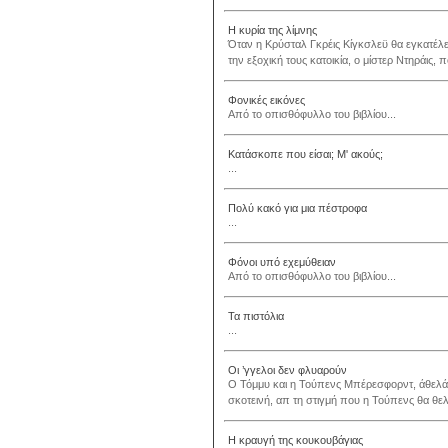
Η κυρία της λίμνης
Όταν η Κρύσταλ Γκρέις Κίγκσλεϋ θα εγκατέλ
την εξοχική τους κατοικία, ο μίστερ Ντηράις, 
Φονικές εικόνες
Από το οπισθόφυλλο του βιβλίου...
Κατάσκοπε που είσαι; Μ' ακούς;
...
Πολύ κακό για μια πέστροφα
...
Φόνοι υπό εχεμύθειαν
Από το οπισθόφυλλο του βιβλίου...
Τα πιστόλια
...
Οι ’γγελοι δεν φλυαρούν
Ο Τόμμυ και η Τούπενς Μπέρεσφορντ, άθελά τ
σκοτεινή, απ τη στιγμή που η Τούπενς θα θελή
Η κραυγή της κουκουβάγιας