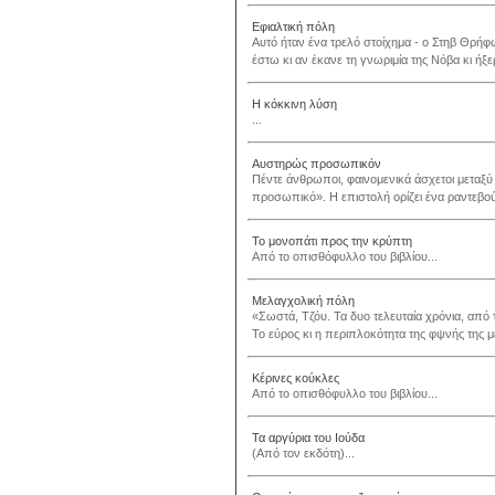
Εφιαλτική πόλη
Αυτό ήταν ένα τρελό στοίχημα - ο Στηβ Θρήφω
έστω κι αν έκανε τη γνωριμία της Νόβα κι ήξερ
Η κόκκινη λύση
...
Αυστηρώς προσωπικόν
Πέντε άνθρωποι, φαινομενικά άσχετοι μεταξύ
προσωπικό». Η επιστολή ορίζει ένα ραντεβού 
Το μονοπάτι προς την κρύπτη
Από το οπισθόφυλλο του βιβλίου...
Μελαγχολική πόλη
«Σωστά, Τζόυ. Τα δυο τελευταία χρόνια, από 
Το εύρος κι η περιπλοκότητα της φψνής της μ
Κέρινες κούκλες
Από το οπισθόφυλλο του βιβλίου...
Τα αργύρια του Ιούδα
(Από τον εκδότη)...