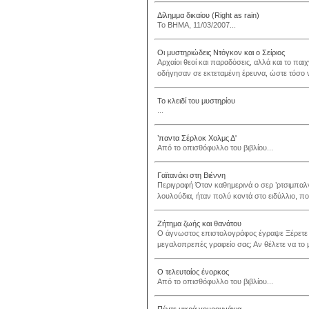
Δίλημμα δικαίου (Right as rain)
Το ΒΗΜΑ, 11/03/2007...
Οι μυστηριώδεις Ντόγκον και ο Σείριος
Αρχαίοι θεοί και παραδόσεις, αλλά και το π
οδήγησαν σε εκτεταμένη έρευνα, ώστε τόσο ν
Το κλειδί του μυστηρίου
...
’παντα Σέρλοκ Χολμς Δ'
Από το οπισθόφυλλο του βιβλίου...
Γαϊτανάκι στη Βιέννη
Περιγραφή Όταν καθημερινά ο σερ ’ρτσιμπαλ
λουλούδια, ήταν πολύ κοντά στο ειδύλλιο, πο
Ζήτημα ζωής και θανάτου
Ο άγνωστος επιστολογράφος έγραψε Ξέρετε τι
μεγαλοπρεπές γραφείο σας; Αν θέλετε να το 
Ο τελευταίος ένορκος
Από το οπισθόφυλλο του βιβλίου...