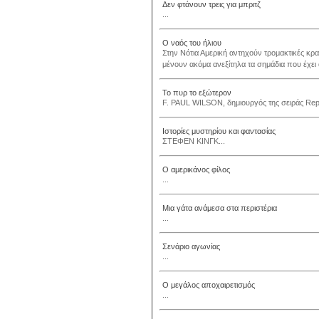
Δεν φτάνουν τρεις για μπριτζ
...
Ο ναός του ήλιου
Στην Νότια Αμερική αντηχούν τρομακτικές κ
μένουν ακόμα ανεξίτηλα τα σημάδια που έχει α
Το πυρ το εξώτερον
F. PAUL WILSON, δημιουργός της σειράς Rep
Ιστορίες μυστηρίου και φαντασίας
ΣΤΕΦΕΝ ΚΙΝΓΚ...
Ο αμερικάνος φίλος
...
Μια γάτα ανάμεσα στα περιστέρια
...
Σενάριο αγωνίας
...
Ο μεγάλος αποχαιρετισμός
...