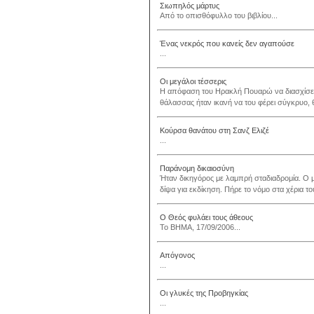
Σιωπηλός μάρτυς
Από το οπισθόφυλλο του βιβλίου...
Ένας νεκρός που κανείς δεν αγαπούσε
...
Οι μεγάλοι τέσσερις
Η απόφαση του Ηρακλή Πουαρώ να διασχίσει 
θάλασσας ήταν ικανή να του φέρει σύγκρυο, θ
Κούρσα θανάτου στη Σανζ Ελιζέ
...
Παράνομη δικαιοσύνη
Ήταν δικηγόρος με λαμπρή σταδιαδρομία. Ο 
δίψα για εκδίκηση. Πήρε το νόμο στα χέρια του.
Ο Θεός φυλάει τους άθεους
Το ΒΗΜΑ, 17/09/2006...
Απόγονος
...
Οι γλυκές της Προβηγκίας
...