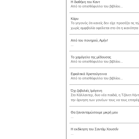
Η διαθήκη του Καντ
Από το οπισθόφυλλο του βιβλίου...
Κάρυ
Το γεγονός ότι κανείς δεν είχε προσέξει τις τη
χωρίς αμφιβολία οφείλεται στο ότι η ικανότητα 
Από του πονηρού, Αμήν!
...
Το χαμόγελο της μέδουσας
Από το οπισθόφυλλο του βιβλίου...
Εφιαλτικά Χριστούγεννα
Από το οπισθόφυλλο του βιβλίου...
Όχι ζαβολιές Ιμόγενη
Στο Κάλλαντερ, δυο νέα παιδιά, η Τζάνετ Λ
την άρνηση των γονέων τους να τους επιτρέψο
Θα ξανανταμώσουμε μικρή μου
...
Η εκδίκηση του Σαντάμ Χουσεΐν
...