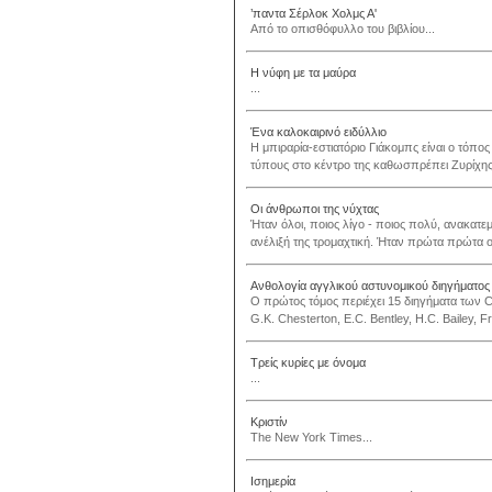
’παντα Σέρλοκ Χολμς Α'
Από το οπισθόφυλλο του βιβλίου...
Η νύφη με τα μαύρα
...
Ένα καλοκαιρινό ειδύλλιο
Η μπιραρία-εστιατόριο Γιάκομπς είναι ο τόπος
τύπους στο κέντρο της καθωσπρέπει Ζυρίχης.
Οι άνθρωποι της νύχτας
Ήταν όλοι, ποιος λίγο - ποιος πολύ, ανακατε
ανέλιξή της τρομαχτική. Ήταν πρώτα πρώτα ο
Ανθολογία αγγλικού αστυνομικού διηγήματος 
Ο πρώτος τόμος περιέχει 15 διηγήματα των Cl
G.K. Chesterton, E.C. Bentley, H.C. Bailey, F
Τρείς κυρίες με όνομα
...
Κριστίν
The New York Times...
Ισημερία