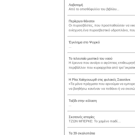
Λοβοτομή
Από το οπισθόφυλλο του βιβλίου...
Περίεργοι θάνατοι
Οι πυροσβέστες, που προσπαθούσαν να νικήσ
ενίσχυση ένα πυροσβεστικό υδροπλάνο, που α
Έγκλημα στο Ψυχικό
...
Το τελευταίο μυστικό του ναού
Η έρευνα που ανοίγει ο αιγύπτιος επιθεωρητή
περιβάλλον που κυριαρχείται από τρο΅οκρατικές
Η Ρίτα Χαίηγουωρθ στις φυλακές Σαοσάνκ
«Τα μόνα πράγματα που αρνούμαι να εμπορευ
να βοηθήσω κανέναν να πεθάνει ή να σκοτώσ
Ταξίδι στην κόλαση
...
Σκοτεινές ιστορίες
ΤΖΩΝ ΜΠΕΡΚΕ: Το χαμένο παιδί....
Τα 39 σκαλοπάτια