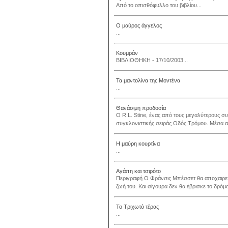
Από το οπισθόφυλλο του βιβλίου...
Ο μαύρος άγγελος
...
Κουμράν
ΒΙΒΛΙΟΘΗΚΗ - 17/10/2003...
Τα μαντολίνα της Μοντένα
...
Θανάσιμη προδοσία
Ο R.L. Stine, ένας από τους μεγαλύτερους συγ
συγκλονιστικής σειράς Οδός Τρόμου. Μέσα από
Η μαύρη κουρτίνα
...
Αγάπη και τσιρότο
Περιγραφή Ο Φράνσις Μπέσσετ θα αποχαιρετ
ζωή του. Και σίγουρα δεν θα έβρισκε το δρόμο
Το Τριχωτό τέρας
...