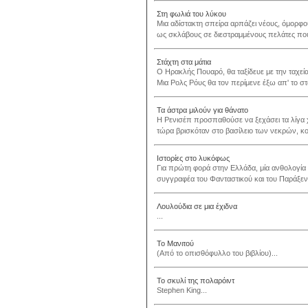
Στη φωλιά του λύκου
Μια αδίστακτη σπείρα αρπάζει νέους, όμορφο
ως σκλάβους σε διεστραμμένους πελάτες πο
Στάχτη στα μάτια
Ο Ηρακλής Πουαρό, θα ταξίδευε με την ταχεία
Μια Ρολς Ρόυς θα τον περίμενε έξω απ' το στ
Τα άστρα μιλούν για θάνατο
Η Ρενισέπ προσπαθούσε να ξεχάσει τα λίγα χ
τώρα βρισκόταν στο βασίλειο των νεκρών, κοντ
Ιστορίες στο λυκόφως
Για πρώτη φορά στην Ελλάδα, μία ανθολογία 
συγγραφέα του Φανταστικού και του Παράξενο
Λουλούδια σε μια έχιδνα
...
Το Μανιτού
(Από το οπισθόφυλλο του βιβλίου)...
Το σκυλί της πολαρόιντ
Stephen King...