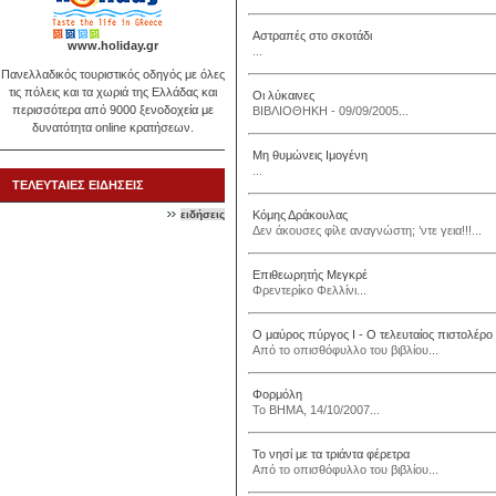
Αστραπές στο σκοτάδι
www.holiday.gr
...
Πανελλαδικός τουριστικός οδηγός με όλες
τις πόλεις και τα χωριά της Ελλάδας και
Οι λύκαινες
περισσότερα από 9000 ξενοδοχεία με
ΒΙΒΛΙΟΘΗΚΗ - 09/09/2005...
δυνατότητα online κρατήσεων.
Μη θυμώνεις Ιμογένη
...
ΤΕΛΕΥΤΑΙΕΣ ΕΙΔΗΣΕΙΣ
ειδήσεις
Κόμης Δράκουλας
Δεν άκουσες φίλε αναγνώστη; ’ντε γεια!!!...
Επιθεωρητής Μεγκρέ
Φρεντερίκο Φελλίνι...
Ο μαύρος πύργος Ι - Ο τελευταίος πιστολέρο
Από το οπισθόφυλλο του βιβλίου...
Φορμόλη
Το ΒΗΜΑ, 14/10/2007...
Το νησί με τα τριάντα φέρετρα
Από το οπισθόφυλλο του βιβλίου...