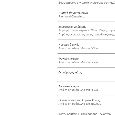
Σουίνμπρουκ, την οποία γνωρίσαμε στις «Δολ
Η απλή τέχνη του φόνου
Raymond Chandler...
Ξενοδοχείο Μπέρτραμ
Σε μικρή απόσταση απ το Χάυντ Παρκ, στην 
Παρά τις ανακαινίσεις και τις προσθήκες σύγ
Νυχτερινό δελτίο
Από το οπισθόφυλλο του βιβλίου...
Φονικό ένστικτο
Από το οπισθόφυλλο του βιβλίου...
Ο μαύρος άγγελος
...
Ανήσυχοι νεκροί
Από το οπισθόφυλλο του βιβλίου...
Οι αναμνήσεις του Σέρλοκ Χολμς
Από το οπισθόφυλλο του βιβλίου...
Αρσέν Λουπέν. Η εκδίκηση της Καλιόστρο