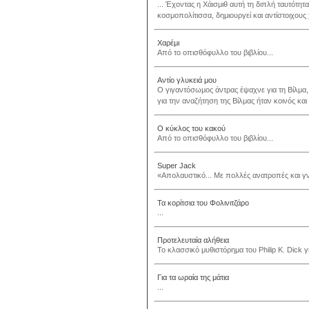
... Έχοντας η Χάισμιθ αυτή τη διπλή ταυτότητα
κοσμοπολίτισσα, δημιουργεί και αντίστοιχους
Χαρέμι
Από το οπισθόφυλλο του βιβλίου...
Αντίο γλυκειά μου
Ο γιγαντόσωμος άντρας έψαχνε για τη Βίλμα, 
για την αναζήτηση της Βίλμας ήταν κοινός και 
Ο κύκλος του κακού
Από το οπισθόφυλλο του βιβλίου...
Super Jack
«Aπολαυστικό... Mε πολλές ανατροπές και γνή
Τα κορίτσια του Φολινιτζάρο
...
Προτελευταία αλήθεια
Το κλασσικό μυθιστόρημα του Philip K. Dick γι
Για τα ωραία της μάτια
...