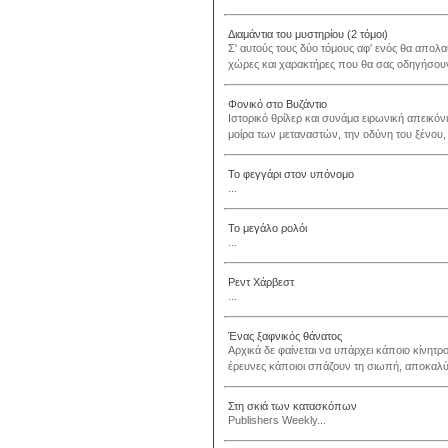
Διαμάντια του μυστηρίου (2 τόμοι)
Σ' αυτούς τους δύο τόμους αφ' ενός θα απολαύ
χώρες και χαρακτήρες που θα σας οδηγήσου
Φονικό στο Βυζάντιο
Ιστορικό θρίλερ και συνάμα ειρωνική απεικό
μοίρα των μεταναστών, την οδύνη του ξένου, τ
Το φεγγάρι στον υπόνομο
...
Το μεγάλο ρολόι
...
Ρεντ Χάρβεστ
...
Ένας ξαφνικός θάνατος
Αρχικά δε φαίνεται να υπάρχει κάποιο κίνητ
έρευνες κάποιοι σπάζουν τη σιωπή, αποκαλύπ
Στη σκιά των κατασκόπων
Publishers Weekly...