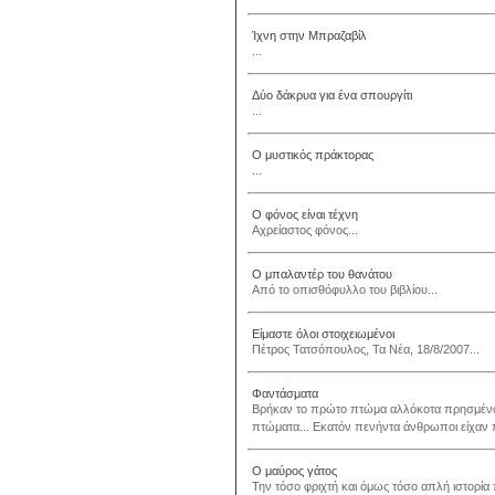
Ίχνη στην Μπραζαβίλ
...
Δύο δάκρυα για ένα σπουργίτι
...
Ο μυστικός πράκτορας
...
Ο φόνος είναι τέχνη
Αχρείαστος φόνος...
Ο μπαλαντέρ του θανάτου
Από το οπισθόφυλλο του βιβλίου...
Είμαστε όλοι στοιχειωμένοι
Πέτρος Τατσόπουλος, Τα Νέα, 18/8/2007...
Φαντάσματα
Βρήκαν το πρώτο πτώμα αλλόκοτα πρησμένο 
πτώματα... Εκατόν πενήντα άνθρωποι είχαν πε
Ο μαύρος γάτος
Την τόσο φριχτή και όμως τόσο απλή ιστορία