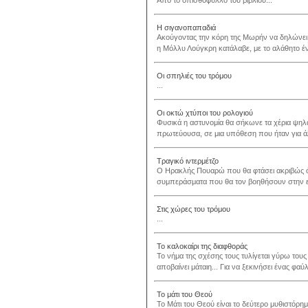
Από το οπισθόφυλλο του βιβλίου...
Η σιγανοπαπαδιά
Ακούγοντας την κόρη της Μωρήν να δηλώνει π
η Μόλλυ Λούγκρη κατάλαβε, με το αλάθητο ένσ
Οι σπηλιές του τρόμου
...
Οι οκτώ χτύποι του ρολογιού
Φυσικά η αστυνομία θα σήκωνε τα χέρια ψηλ
πρωτεύουσα, σε μια υπόθεση που ήταν για άλ
Τραγικό ιντερμέτζο
Ο Ηρακλής Πουαρώ που θα φτάσει ακριβώς ότ
συμπεράσματα που θα τον βοηθήσουν στην επ
Στις χώρες του τρόμου
...
Το καλοκαίρι της διαφθοράς
Το νήμα της σχέσης τους τυλίγεται γύρω το
αποβαίνει μάταιη... Για να ξεκινήσει ένας φα
Το μάτι του Θεού
Το Μάτι του Θεού είναι το δεύτερο μυθιστόρη