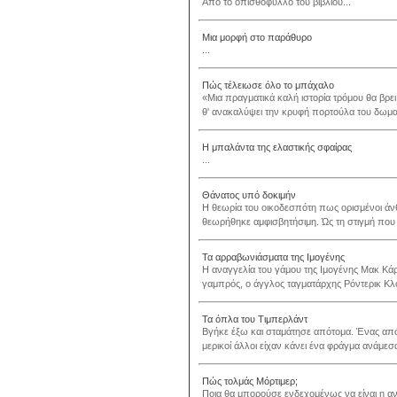
Από το οπισθόφυλλο του βιβλίου...
Μια μορφή στο παράθυρο
...
Πώς τέλειωσε όλο το μπάχαλο
«Μια πραγματικά καλή ιστορία τρόμου θα βρε
θ' ανακαλύψει την κρυφή πορτούλα του δωματί
Η μπαλάντα της ελαστικής σφαίρας
...
Θάνατος υπό δοκιμήν
Η θεωρία του οικοδεσπότη πως ορισμένοι ά
θεωρήθηκε αμφισβητήσιμη. Ώς τη στιγμή που 
Τα αρραβωνιάσματα της Ιμογένης
Η αναγγελία του γάμου της Ιμογένης Μακ Κά
γαμπρός, ο άγγλος ταγματάρχης Ρόντερικ Κλόχ
Τα όπλα του Τιμπερλάντ
Βγήκε έξω και σταμάτησε απότομα. Ένας από 
μερικοί άλλοι είχαν κάνει ένα φράγμα ανάμεσα
Πώς τολμάς Μόρτιμερ;
Ποια θα μπορούσε ενδεχομένως να είναι η α