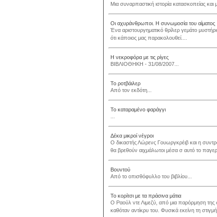
Μια συναρπαστική ιστορία κατασκοπείας και μυ
Οι αχυράνθρωποι. Η συνωμοσία του αίματος
Ένα αριστουργηματικό θρίλερ γεμάτο μυστήρι
ότι κάποιος μας παρακολουθεί....
Η νεκροφόρα με τις ρίγες
ΒΙΒΛΙΟΘΗΚΗ - 31/08/2007...
Το ροτβάιλερ
Από τον εκδότη...
Το καταραμένο φαράγγι
...
Δέκα μικροί νέγροι
Ο δικαστής Λώρενς Γουωργκρέιβ και η συντρο
θα βρεθούν αιχμάλωτοι μέσα σ αυτό το παγερό
Βουντού
Από το οπισθόφυλλο του βιβλίου...
Το κορίτσι με τα πράσινα μάτια
Ο Ραούλ ντε Λιμεζύ, από μια παρόρμηση της 
καθόταν αντίκρυ του. Φυσικά εκείνη τη στιγμ