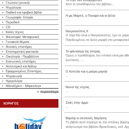
Το νησί των καταραμένων
+
Γλώσσα (γενικά)
Από το οπισθόφυλλο του βιβλίου...
+
Ψυχολογία
+
Παιδικά και εφηβικά βιβλία
Η μις Μαρπλ, ο Πουαρό και οι άλλοι
+
Γεωγραφία- Ιστορία
...
+
Περιοδικά
+
CD
Νεκροσκόπος ΙΙ
+
Καλές τέχνες
Ο Χάρι Κίο είναι ο Νεκροσκόπος: έχει το χάρ
+
Φιλοσοφία- Μεταφυσική
Παγιδευμένος σε άυλη μορφή στο μεταφυσικό
+
Γυναικεία θέματα
+
Φυσικές επιστήμες
Το φάντασμα της όπερας
+
Επιστημονική φαντασία
Όμως ο προθάλαμος του σπιτιού είναι μια αί
+
Οικολογία - Περιβάλλον
ζωντανός......
+
Κοινωνικές επιστήμες
+
Αστυνομικά και θρίλερ
+
Εφαρμοσμένες Επιστήμες
Ο Κοπλάν και η μαύρη μαγεία
...
+
Ψυχαγωγία
+
Ημερολόγια
+
Μάνατζμεντ - Μάρκετινγκ
Νονοί της νύχτας
...
περισσότερα
Σκιές στην άμμο
ΧΟΡΗΓΟΣ
...
Βαμπίρ οι σκοτεινές διηγήσεις
Τo βιβλίo αυτό περιέχει τις πιo σπάνιες βαμπι
ανάγνωσμα τoυ βιβλίoυ Βρυκόλακες, εκδ. Αρχέ