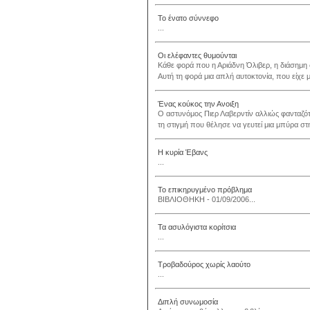
Το ένατο σύννεφο
...
Οι ελέφαντες θυμούνται
Κάθε φορά που η Αριάδνη Όλιβερ, η διάσημη
Αυτή τη φορά μια απλή αυτοκτονία, που είχε 
Ένας κούκος την Ανοιξη
Ο αστυνόμος Πιερ Λαβερντίν αλλιώς φανταζότα
τη στιγμή που θέλησε να γευτεί μια μπύρα στη
Η κυρία Έβανς
...
Το επικηρυγμένο πρόβλημα
ΒΙΒΛΙΟΘΗΚΗ - 01/09/2006...
Τα ασυλόγιστα κορίτσια
...
Τροβαδούρος χωρίς λαούτο
...
Διπλή συνωμοσία