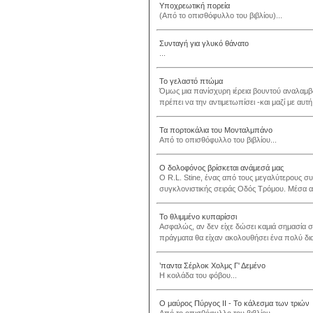
Υποχρεωτική πορεία
(Από το οπισθόφυλλο του βιβλίου)...
Συνταγή για γλυκό θάνατο
...
Το γελαστό πτώμα
Όμως μια πανίσχυρη ιέρεια βουντού αναλαμβά
πρέπει να την αντιμετωπίσει -και μαζί με αυτή 
Τα πορτοκάλια του Μονταλμπάνο
Από το οπισθόφυλλο του βιβλίου...
Ο δολοφόνος βρίσκεται ανάμεσά μας
Ο R.L. Stine, ένας από τους μεγαλύτερους συγ
συγκλονιστικής σειράς Οδός Τρόμου. Μέσα από
Το θλιμμένο κυπαρίσσι
Ασφαλώς, αν δεν είχε δώσει καμιά σημασία σ' 
πράγματα θα είχαν ακολουθήσει ένα πολύ δια
’παντα Σέρλοκ Χολμς Γ' Δεμένο
Η κοιλάδα του φόβου...
Ο μαύρος Πύργος ΙΙ - Το κάλεσμα των τριών