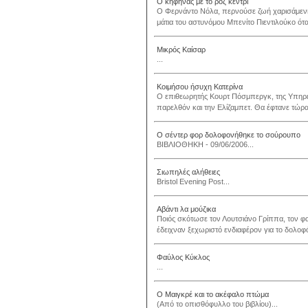
Ο κηφήνας με το ροζ κεντρί
Ο Φερνάντο Νόλα, περνούσε ζωή χαρισάμενη,
μάτια του αστυνόμου Μπενίτο Πιεντιλούκο ότα
Μικρός Καίσαρ
...
Κοιμήσου ήσυχη Κατερίνα
Ο επιθεωρητής Κουρτ Πόσμπεργκ, της Υπηρεσ
παρελθόν και την Ελίζαμπετ. Θα έφτανε τώρα 
Ο σέντερ φορ δολοφονήθηκε το σούρουπο
ΒΙΒΛΙΟΘΗΚΗ - 09/06/2006...
Σιωπηλές αλήθειες
Bristol Evening Post...
Αβάντι λα μούζικα
Ποιός σκότωσε τον Λουτσιάνο Γρίππα, τον φα
έδειχναν ξεχωριστό ενδιαφέρον για το δολοφ
Φαύλος Κύκλος
...
Ο Μαιγκρέ και το ακέφαλο πτώμα
(Από το οπισθόφυλλο του βιβλίου)...