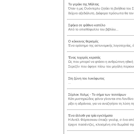
Το γεράκι της Μάλτας
Όταν η μις Ουόντερλυ ζητάει τη βοήθεια του Σα
δείχνει αξεδιάλυτη. Διάφορα πρόσωπα θα τον π
Σφήκα σε ψάθινο καπέλο
Από το οπισθόφυλλο του βιβλίου...
Ο κόκκινος θερισμός
Ένα ορόσημο της αστυνομικής λογοτεχνίας, ένα
'Ενας τυχερός κερατάς
Ως που μπορεί να φτάσει η ανθρώπινη ηθική
Σερεζέν που άφηνε πίσω του μεγάλη περιουσία
Στη ζώνη του λυκόφωτος
...
Σέρλοκ Χολμς - Το σήμα των τεσσάρων
Κάτι μυστηριώδεις φόνοι γίνονται στο Λονδίνο
ρίξει η αδράνεια, για να αναζητήσει τη λύση τ
Ένα άλλοθι για τρία εγκλήματα
Η Αντέλ Φόρτεσκιου έπαιζε γκολφ, σ ένα απ
έριχνε πασιέντζες, κλεισμένη στο δωμάτιό της