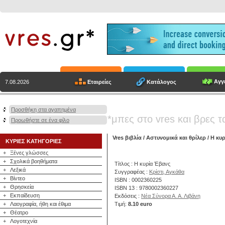
Αγγε
Εταιρείες
Κατάλογος
7.08.2026
Προσθήκη στα αγαπημένα
*μπες στο vres και βρες τ
Προωθήστε σε ένα φίλο
Vres βιβλία
/
Αστυνομικά και θρίλερ
/ Η κυ
ΚΥΡΙΕΣ ΚΑΤΗΓΟΡΙΕΣ
+
Ξένες γλώσσες
+
Σχολικά βοηθήματα
Τίτλος : Η κυρία Έβανς
+
Λεξικά
Συγγραφέας :
Κρίστι, Αγκάθα
+
Βίντεο
ISBN : 0002360225
+
Θρησκεία
ISBN 13 : 9780002360227
+
Εκπαίδευση
Εκδόσεις :
Νέα Σύνορα Α. Α. Λιβάνη
+
Λαογραφία, ήθη και έθιμα
Τιμή:
8.10 euro
+
Θέατρο
+
Λογοτεχνία