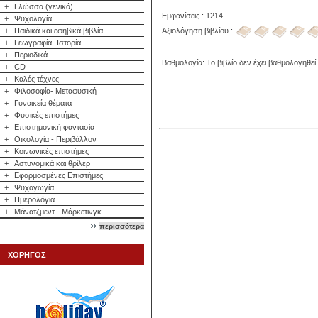
+
Γλώσσα (γενικά)
Εμφανίσεις : 1214
+
Ψυχολογία
Αξιολόγηση βιβλίου :
+
Παιδικά και εφηβικά βιβλία
+
Γεωγραφία- Ιστορία
+
Περιοδικά
Βαθμολογία: Το βιβλίο δεν έχει βαθμολογηθεί
+
CD
+
Καλές τέχνες
+
Φιλοσοφία- Μεταφυσική
+
Γυναικεία θέματα
+
Φυσικές επιστήμες
+
Επιστημονική φαντασία
+
Οικολογία - Περιβάλλον
+
Κοινωνικές επιστήμες
+
Αστυνομικά και θρίλερ
+
Εφαρμοσμένες Επιστήμες
+
Ψυχαγωγία
+
Ημερολόγια
+
Μάνατζμεντ - Μάρκετινγκ
περισσότερα
ΧΟΡΗΓΟΣ