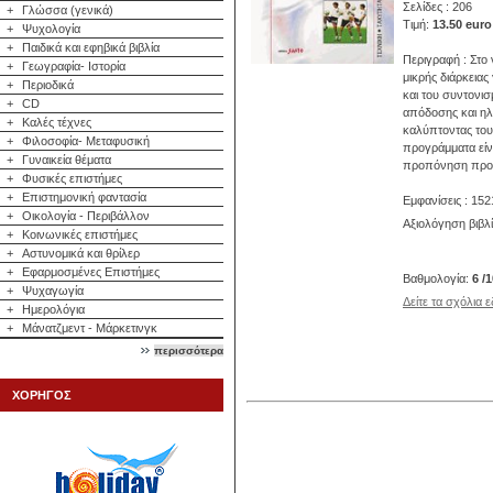
Σελίδες : 206
+
Γλώσσα (γενικά)
Τιμή:
13.50 euro
+
Ψυχολογία
+
Παιδικά και εφηβικά βιβλία
Περιγραφή : Στο
+
Γεωγραφία- Ιστορία
μικρής διάρκειας
+
Περιοδικά
και του συντον
+
CD
απόδοσης και ηλ
+
Καλές τέχνες
καλύπτοντας του
+
Φιλοσοφία- Μεταφυσική
προγράμματα είνα
+
Γυναικεία θέματα
προπόνηση προάγ
+
Φυσικές επιστήμες
+
Επιστημονική φαντασία
Εμφανίσεις : 152
+
Οικολογία - Περιβάλλον
Αξιολόγηση βιβλ
+
Κοινωνικές επιστήμες
+
Αστυνομικά και θρίλερ
+
Εφαρμοσμένες Επιστήμες
Βαθμολογία:
6 /
+
Ψυχαγωγία
Δείτε τα σχόλια 
+
Ημερολόγια
+
Μάνατζμεντ - Μάρκετινγκ
περισσότερα
ΧΟΡΗΓΟΣ