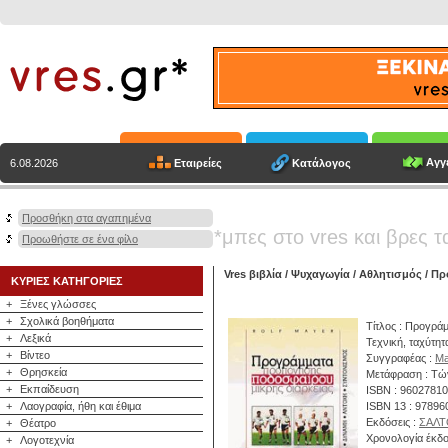
Αγγε
Εταιρείες
Κατάλογος
6.08.2026
Προσθήκη στα αγαπημένα
*μπες στο vres και βρες τ
Προωθήστε σε ένα φίλο
Vres βιβλία
/
Ψυχαγωγία
/
Αθλητισμός
/ Πρ
ΚΥΡΙΕΣ ΚΑΤΗΓΟΡΙΕΣ
+
Ξένες γλώσσες
+
Σχολικά βοηθήματα
Τίτλος : Προγρά
+
Λεξικά
Τεχνική, ταχύτητ
+
Βίντεο
Συγγραφέας :
Ma
+
Θρησκεία
Μετάφραση : Τών
+
Εκπαίδευση
ISBN : 9602781
+
Λαογραφία, ήθη και έθιμα
ISBN 13 : 9789
Εκδόσεις :
ΣΑΛΤ
+
Θέατρο
Χρονολογία έκδο
+
Λογοτεχνία