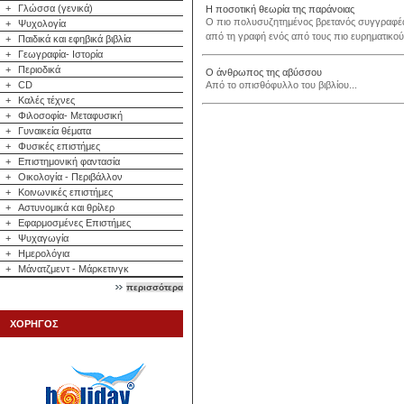
+
Γλώσσα (γενικά)
Η ποσοτική θεωρία της παράνοιας
Ο πιο πολυσυζητημένος βρετανός συγγραφέα
+
Ψυχολογία
από τη γραφή ενός από τους πιο ευρηματικού
+
Παιδικά και εφηβικά βιβλία
+
Γεωγραφία- Ιστορία
+
Περιοδικά
Ο άνθρωπος της αβύσσου
+
CD
Από το οπισθόφυλλο του βιβλίου...
+
Καλές τέχνες
+
Φιλοσοφία- Μεταφυσική
+
Γυναικεία θέματα
+
Φυσικές επιστήμες
+
Επιστημονική φαντασία
+
Οικολογία - Περιβάλλον
+
Κοινωνικές επιστήμες
+
Αστυνομικά και θρίλερ
+
Εφαρμοσμένες Επιστήμες
+
Ψυχαγωγία
+
Ημερολόγια
+
Μάνατζμεντ - Μάρκετινγκ
περισσότερα
ΧΟΡΗΓΟΣ