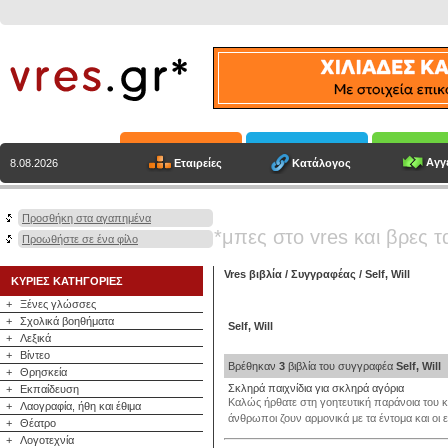
Αγγε
Εταιρείες
Κατάλογος
8.08.2026
Προσθήκη στα αγαπημένα
*μπες στο vres και βρες τ
Προωθήστε σε ένα φίλο
Vres βιβλία
/
Συγγραφέας
/
Self, Will
ΚΥΡΙΕΣ ΚΑΤΗΓΟΡΙΕΣ
+
Ξένες γλώσσες
+
Σχολικά βοηθήματα
Self, Will
+
Λεξικά
+
Βίντεο
Βρέθηκαν
3
βιβλία του συγγραφέα
Self, Will
+
Θρησκεία
Σκληρά παιχνίδια για σκληρά αγόρια
+
Εκπαίδευση
Καλώς ήρθατε στη γοητευτική παράνοια του κό
+
Λαογραφία, ήθη και έθιμα
άνθρωποι ζουν αρμονικά με τα έντομα και οι ε
+
Θέατρο
+
Λογοτεχνία