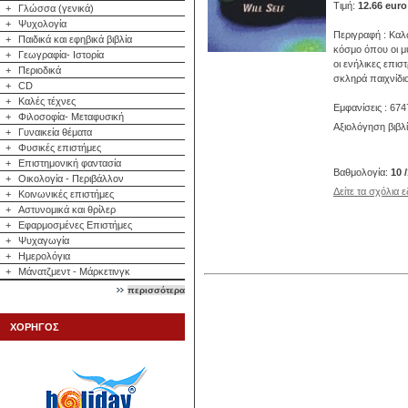
Τιμή:
12.66 euro
+
Γλώσσα (γενικά)
+
Ψυχολογία
Περιγραφή : Καλώ
+
Παιδικά και εφηβικά βιβλία
κόσμο όπου οι μ
+
Γεωγραφία- Ιστορία
οι ενήλικες επισ
+
Περιοδικά
σκληρά παιχνίδια
+
CD
+
Καλές τέχνες
Εμφανίσεις : 674
+
Φιλοσοφία- Μεταφυσική
Αξιολόγηση βιβλ
+
Γυναικεία θέματα
+
Φυσικές επιστήμες
+
Επιστημονική φαντασία
Βαθμολογία:
10 
+
Οικολογία - Περιβάλλον
Δείτε τα σχόλια 
+
Κοινωνικές επιστήμες
+
Αστυνομικά και θρίλερ
+
Εφαρμοσμένες Επιστήμες
+
Ψυχαγωγία
+
Ημερολόγια
+
Μάνατζμεντ - Μάρκετινγκ
περισσότερα
ΧΟΡΗΓΟΣ