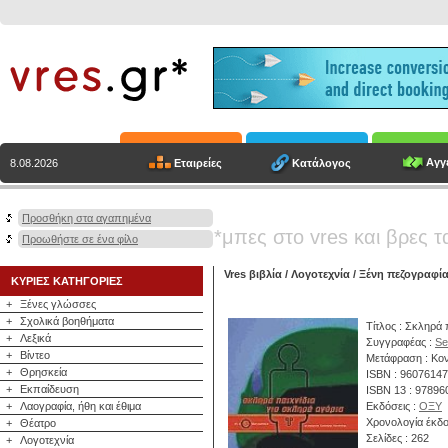
Αγγε
Εταιρείες
Κατάλογος
8.08.2026
Προσθήκη στα αγαπημένα
*μπες στο vres και βρες τ
Προωθήστε σε ένα φίλο
Vres βιβλία
/
Λογοτεχνία
/
Ξένη πεζογραφί
ΚΥΡΙΕΣ ΚΑΤΗΓΟΡΙΕΣ
+
Ξένες γλώσσες
+
Σχολικά βοηθήματα
Τίτλος : Σκληρά 
+
Λεξικά
Συγγραφέας :
Sel
+
Βίντεο
Μετάφραση : Κο
+
Θρησκεία
ISBN : 9607614
+
Εκπαίδευση
ISBN 13 : 9789
+
Λαογραφία, ήθη και έθιμα
Εκδόσεις :
ΟΞΥ
Χρονολογία έκδο
+
Θέατρο
Σελίδες : 262
+
Λογοτεχνία