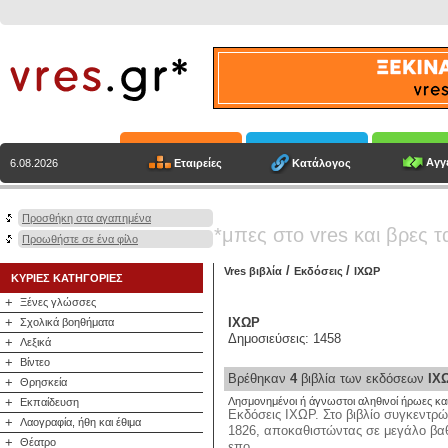
Αγγε
Εταιρείες
Κατάλογος
6.08.2026
Προσθήκη στα αγαπημένα
*μπες στο vres και βρες τ
Προωθήστε σε ένα φίλο
/
/
Vres βιβλία
Εκδόσεις
ΙΧΩΡ
ΚΥΡΙΕΣ ΚΑΤΗΓΟΡΙΕΣ
+
Ξένες γλώσσες
+
ΙΧΩΡ
Σχολικά βοηθήματα
Δημοσιεύσεις: 1458
+
Λεξικά
+
Βίντεο
Βρέθηκαν
4
βιβλία των εκδόσεων
ΙΧ
+
Θρησκεία
+
Λησμονημένοι ή άγνωστοι αληθινοί ήρωες κα
Εκπαίδευση
Εκδόσεις ΙΧΩΡ. Στο βιβλίο συγκεντρ
+
Λαογραφία, ήθη και έθιμα
1826, αποκαθιστώντας σε μεγάλο βα
+
Θέατρο
επο...