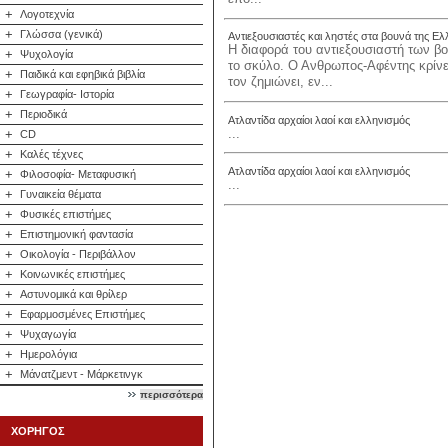
+
Λογοτεχνία
+
Γλώσσα (γενικά)
Αντιεξουσιαστές και ληστές στα βουνά της Ε
Η διαφορά του αντιεξουσιαστή των βο
+
Ψυχολογία
το σκύλο. Ο Ανθρωπος-Αφέντης κρίνει
+
Παιδικά και εφηβικά βιβλία
τον ζημιώνει, εν...
+
Γεωγραφία- Ιστορία
+
Περιοδικά
Ατλαντίδα αρχαίοι λαοί και ελληνισμός
...
+
CD
+
Καλές τέχνες
Ατλαντίδα αρχαίοι λαοί και ελληνισμός
+
Φιλοσοφία- Μεταφυσική
...
+
Γυναικεία θέματα
+
Φυσικές επιστήμες
+
Επιστημονική φαντασία
+
Οικολογία - Περιβάλλον
+
Κοινωνικές επιστήμες
+
Αστυνομικά και θρίλερ
+
Εφαρμοσμένες Επιστήμες
+
Ψυχαγωγία
+
Ημερολόγια
+
Μάνατζμεντ - Μάρκετινγκ
περισσότερα
ΧΟΡΗΓΟΣ