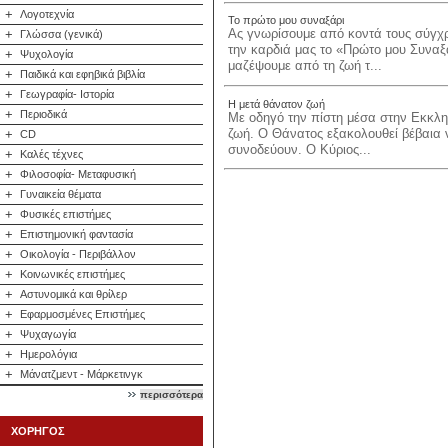
+
Λογοτεχνία
Το πρώτο μου συναξάρι
Ας γνωρίσουμε από κοντά τους σύγχρ
+
Γλώσσα (γενικά)
την καρδιά μας το «Πρώτο μου Συναξ
+
Ψυχολογία
μαζέψουμε από τη ζωή τ...
+
Παιδικά και εφηβικά βιβλία
+
Γεωγραφία- Ιστορία
Η μετά θάνατον ζωή
+
Περιοδικά
Με οδηγό την πίστη μέσα στην Εκκλη
ζωή. Ο Θάνατος εξακολουθεί βέβαια ν
+
CD
συνοδεύουν. Ο Κύριος...
+
Καλές τέχνες
+
Φιλοσοφία- Μεταφυσική
+
Γυναικεία θέματα
+
Φυσικές επιστήμες
+
Επιστημονική φαντασία
+
Οικολογία - Περιβάλλον
+
Κοινωνικές επιστήμες
+
Αστυνομικά και θρίλερ
+
Εφαρμοσμένες Επιστήμες
+
Ψυχαγωγία
+
Ημερολόγια
+
Μάνατζμεντ - Μάρκετινγκ
περισσότερα
ΧΟΡΗΓΟΣ