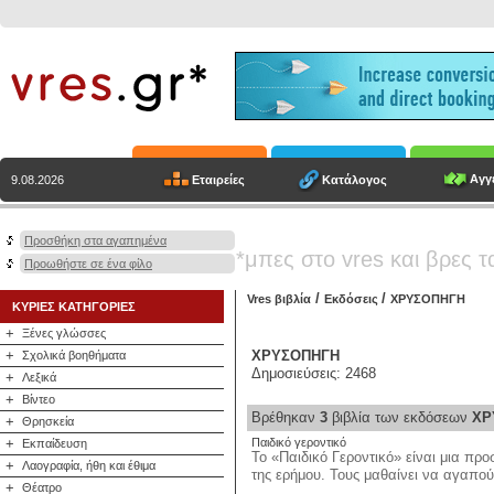
Αγγε
Εταιρείες
Κατάλογος
9.08.2026
Προσθήκη στα αγαπημένα
*μπες στο vres και βρες τ
Προωθήστε σε ένα φίλο
/
/
Vres βιβλία
Εκδόσεις
ΧΡΥΣΟΠΗΓΗ
ΚΥΡΙΕΣ ΚΑΤΗΓΟΡΙΕΣ
+
Ξένες γλώσσες
+
ΧΡΥΣΟΠΗΓΗ
Σχολικά βοηθήματα
Δημοσιεύσεις: 2468
+
Λεξικά
+
Βίντεο
Βρέθηκαν
3
βιβλία των εκδόσεων
ΧΡ
+
Θρησκεία
+
Παιδικό γεροντικό
Εκπαίδευση
Το «Παιδικό Γεροντικό» είναι μια π
+
Λαογραφία, ήθη και έθιμα
της ερήμου. Τους μαθαίνει να αγαπούν
+
Θέατρο