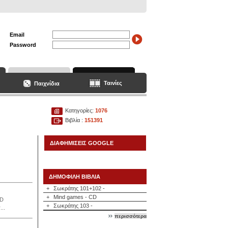
Email
Password
Ταινίες
Παιχνίδια
Κατηγορίες:
1076
Βιβλία :
151391
ΔΙΑΦΗΜΙΣΕΙΣ GOOGLE
ΔΗΜΟΦΙΛΗ ΒΙΒΛΙΑ
+
Σωκράτης 101+102 -
+
Mind games - CD
CD
+
Σωκράτης 103 -
..
περισσότερα