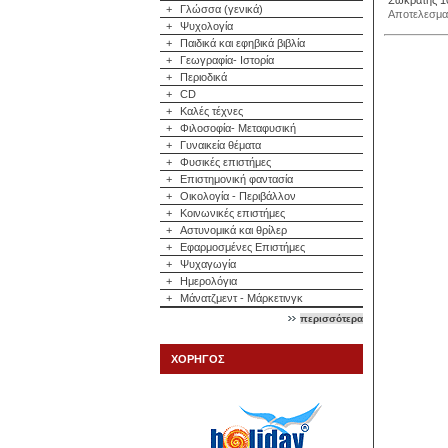
Σωκράτης 1
+
Γλώσσα (γενικά)
Αποτελεσματ
+
Ψυχολογία
+
Παιδικά και εφηβικά βιβλία
+
Γεωγραφία- Ιστορία
+
Περιοδικά
+
CD
+
Καλές τέχνες
+
Φιλοσοφία- Μεταφυσική
+
Γυναικεία θέματα
+
Φυσικές επιστήμες
+
Επιστημονική φαντασία
+
Οικολογία - Περιβάλλον
+
Κοινωνικές επιστήμες
+
Αστυνομικά και θρίλερ
+
Εφαρμοσμένες Επιστήμες
+
Ψυχαγωγία
+
Ημερολόγια
+
Μάνατζμεντ - Μάρκετινγκ
περισσότερα
ΧΟΡΗΓΟΣ