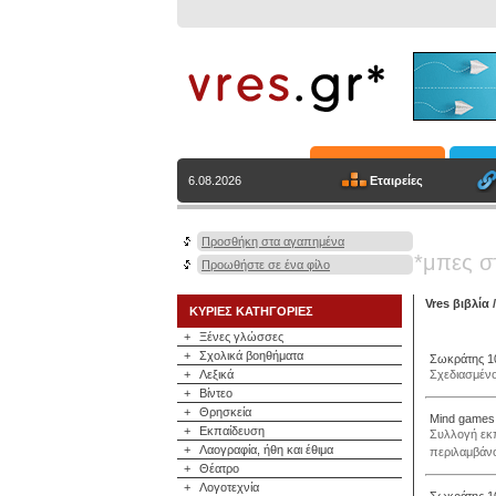
Εταιρείες
6.08.2026
Προσθήκη στα αγαπημένα
*μπες σ
Προωθήστε σε ένα φίλο
Vres βιβλία
ΚΥΡΙΕΣ ΚΑΤΗΓΟΡΙΕΣ
+
Ξένες γλώσσες
+
Σχολικά βοηθήματα
Σωκράτης 1
+
Λεξικά
Σχεδιασμένο
+
Βίντεο
+
Θρησκεία
Mind games
+
Εκπαίδευση
Συλλογή εκπ
+
Λαογραφία, ήθη και έθιμα
περιλαμβάνο
+
Θέατρο
+
Λογοτεχνία