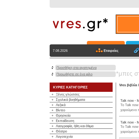
Εταιρείες
7.08.2026
Προσθήκη στα αγαπημένα
*μπες σ
Προωθήστε σε ένα φίλο
Vres βιβλία
ΚΥΡΙΕΣ ΚΑΤΗΓΟΡΙΕΣ
+
Ξένες γλώσσες
+
Σχολικά βοηθήματα
Talk now - Μ
+
Λεξικά
To Talk now
χαρούμενο π
+
Βίντεο
+
Θρησκεία
+
Εκπαίδευση
Talk now - 
+
Λαογραφία, ήθη και έθιμα
To Talk now
+
Θέατρο
χαρούμενο π
+
Λογοτεχνία