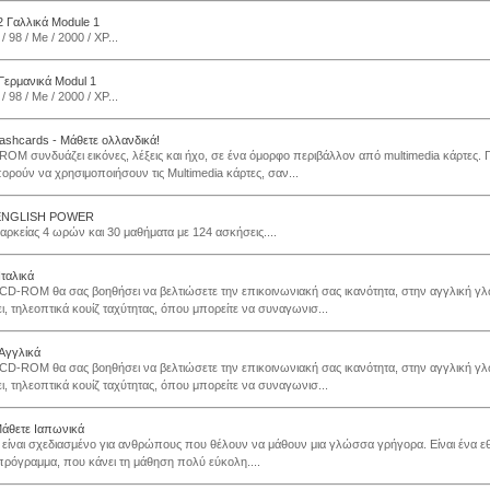
2 Γαλλικά Module 1
 98 / Me / 2000 / XP...
 Γερμανικά Modul 1
 98 / Me / 2000 / XP...
flashcards - Μάθετε ολλανδικά!
ROM συνδυάζει εικόνες, λέξεις και ήχο, σε ένα όμορφο περιβάλλον από multimedia κάρτες. Γ
ορούν να χρησιμοποιήσουν τις Multimedia κάρτες, σαν...
e ENGLISH POWER
ιαρκείας 4 ωρών και 30 μαθήματα με 124 ασκήσεις....
Ιταλικά
 CD-ROM θα σας βοηθήσει να βελτιώσετε την επικοινωνιακή σας ικανότητα, στην αγγλική γ
ι, τηλεοπτικά κουίζ ταχύτητας, όπου μπορείτε να συναγωνισ...
 Αγγλικά
 CD-ROM θα σας βοηθήσει να βελτιώσετε την επικοινωνιακή σας ικανότητα, στην αγγλική γ
ι, τηλεοπτικά κουίζ ταχύτητας, όπου μπορείτε να συναγωνισ...
Μάθετε Ιαπωνικά
 είναι σχεδιασμένο για ανθρώπους που θέλουν να μάθουν μια γλώσσα γρήγορα. Είναι ένα εθ
ρόγραμμα, που κάνει τη μάθηση πολύ εύκολη....