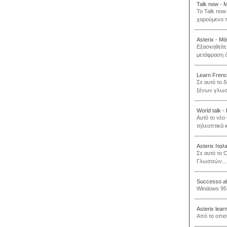
Talk now - 
To Talk now
χαρούμενο π
Asterix - Μά
Εξασκηθείτε 
μετάφραση ό
Learn French
Σε αυτό το 
ξένων γλωσσ
World talk -
Αυτό το νέο
τηλεοπτικά κ
Asterix Ιταλ
Σε αυτό το 
Γλωσσών...
Successo al
Windows 95 /
Asterix lear
Από το οπι