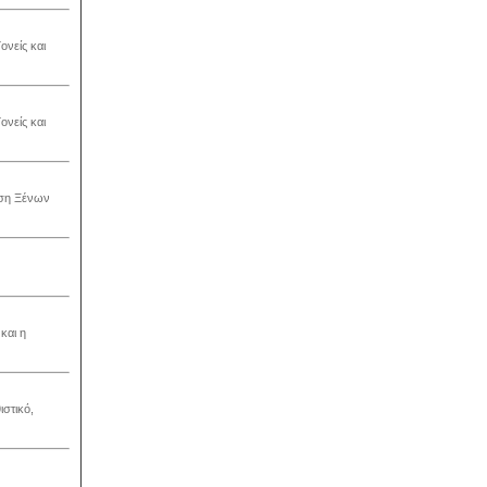
ονείς και
ονείς και
ηση Ξένων
και η
στικό,