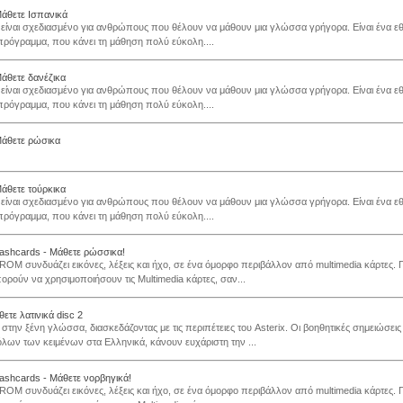
Μάθετε Ισπανικά
 είναι σχεδιασμένο για ανθρώπους που θέλουν να μάθουν μια γλώσσα γρήγορα. Είναι ένα εθι
ρόγραμμα, που κάνει τη μάθηση πολύ εύκολη....
Μάθετε δανέζικα
 είναι σχεδιασμένο για ανθρώπους που θέλουν να μάθουν μια γλώσσα γρήγορα. Είναι ένα εθι
ρόγραμμα, που κάνει τη μάθηση πολύ εύκολη....
Μάθετε ρώσικα
Μάθετε τούρκικα
 είναι σχεδιασμένο για ανθρώπους που θέλουν να μάθουν μια γλώσσα γρήγορα. Είναι ένα εθι
ρόγραμμα, που κάνει τη μάθηση πολύ εύκολη....
flashcards - Μάθετε ρώσσικα!
ROM συνδυάζει εικόνες, λέξεις και ήχο, σε ένα όμορφο περιβάλλον από multimedia κάρτες. Γ
ορούν να χρησιμοποιήσουν τις Multimedia κάρτες, σαν...
θετε λατινικά disc 2
στην ξένη γλώσσα, διασκεδάζοντας με τις περιπέτειες του Asterix. Οι βοηθητικές σημειώσεις 
λων των κειμένων στα Ελληνικά, κάνουν ευχάριστη την ...
flashcards - Μάθετε νορβηγικά!
ROM συνδυάζει εικόνες, λέξεις και ήχο, σε ένα όμορφο περιβάλλον από multimedia κάρτες. Γ