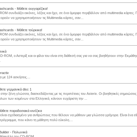
flashcards - Μάθετε ουγγαρέζικα!
ROM συνδυάζει εικόνες, λέξεις και ήχο, σε ένα όμορφο περιβάλλον από multimedia κάρτες. Γ
ορούν να χρησιμοποιήσουν τις Multimedia κάρτες, σαν...
lashcards - Μάθετε τούρκικα!
ROM συνδυάζει εικόνες, λέξεις και ήχο, σε ένα όμορφο περιβάλλον από multimedia κάρτες. Γ
ορούν να χρησιμοποιήσουν τις Multimedia κάρτες, σαν...
ανικά
CD-ROM, ο Αστερίξ και οι φίλοι του είναι στη διάθεσή σας για να σας βοηθήσουν στην Εκμάθ
.
ractiv
 με 124 ασκήσεις....
θετε γερμανικά disc 1
στην ξένη γλώσσα, διασκεδάζοντας με τις περιπέτειες του Asterix. Οι βοηθητικές σημειώσεις 
λων των κειμένων στα Ελληνικά, κάνουν ευχάριστη την ...
Μάθετε παραδοσιακά κινέζικα
 είναι σχεδιασμένο για ανθρώπους που θέλουν να μάθουν μια γλώσσα γρήγορα. Είναι ένα εθι
ρόγραμμα, που κάνει τη μάθηση πολύ εύκολη....
Builder - Πολωνικά
σθόφυλλο του CD-ROM...