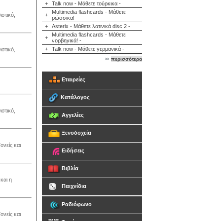
+
Talk now - Μάθετε τούρκικα -
Multimedia flashcards - Μάθετε
στικό,
+
ρώσσικα! -
+
Asterix - Μάθετε λατινικά disc 2 -
Multimedia flashcards - Μάθετε
+
νορβηγικά! -
+
Talk now - Μάθετε γερμανικά -
στικό,
περισσότερα
Εταιρείες
Κατάλογος
στικό,
Αγγελίες
Ξενοδοχεία
ονείς και
Ειδήσεις
Βιβλία
και η
Παιχνίδια
Ραδιόφωνο
ονείς και