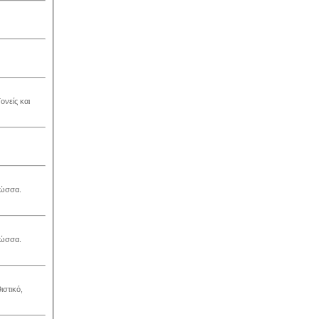
ονείς και
λώσσα.
λώσσα.
ιστικό,