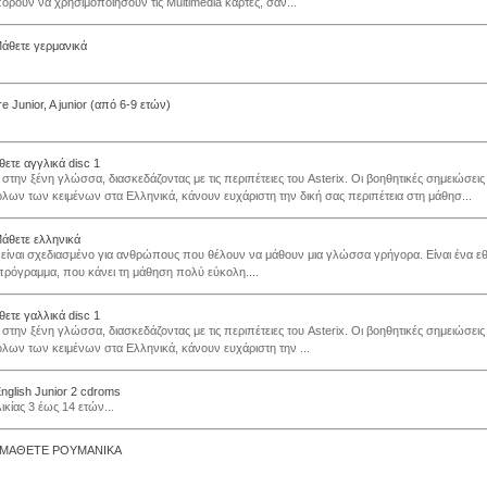
ορούν να χρησιμοποιήσουν τις Multimedia κάρτες, σαν...
Μάθετε γερμανικά
re Junior, A junior (από 6-9 ετών)
θετε αγγλικά disc 1
στην ξένη γλώσσα, διασκεδάζοντας με τις περιπέτειες του Asterix. Οι βοηθητικές σημειώσεις 
λων των κειμένων στα Ελληνικά, κάνουν ευχάριστη την δική σας περιπέτεια στη μάθησ...
Μάθετε ελληνικά
 είναι σχεδιασμένο για ανθρώπους που θέλουν να μάθουν μια γλώσσα γρήγορα. Είναι ένα εθι
ρόγραμμα, που κάνει τη μάθηση πολύ εύκολη....
θετε γαλλικά disc 1
στην ξένη γλώσσα, διασκεδάζοντας με τις περιπέτειες του Asterix. Οι βοηθητικές σημειώσεις 
λων των κειμένων στα Ελληνικά, κάνουν ευχάριστη την ...
English Junior 2 cdroms
λικίας 3 έως 14 ετών...
 ΜΑΘΕΤΕ ΡΟΥΜΑΝΙΚΑ