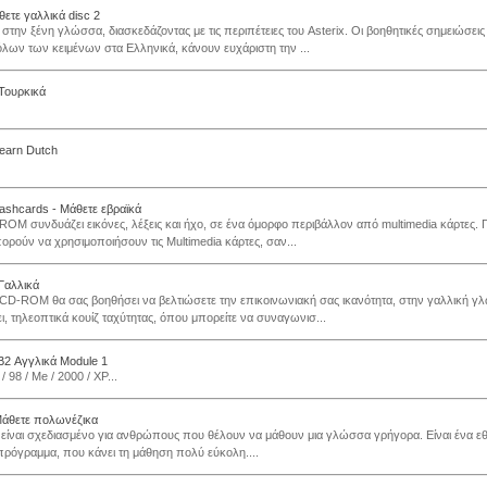
θετε γαλλικά disc 2
στην ξένη γλώσσα, διασκεδάζοντας με τις περιπέτειες του Asterix. Οι βοηθητικές σημειώσεις 
λων των κειμένων στα Ελληνικά, κάνουν ευχάριστη την ...
 Τουρκικά
Learn Dutch
lashcards - Μάθετε εβραϊκά
ROM συνδυάζει εικόνες, λέξεις και ήχο, σε ένα όμορφο περιβάλλον από multimedia κάρτες. Γ
ορούν να χρησιμοποιήσουν τις Multimedia κάρτες, σαν...
 Γαλλικά
 CD-ROM θα σας βοηθήσει να βελτιώσετε την επικοινωνιακή σας ικανότητα, στην γαλλική γ
ι, τηλεοπτικά κουίζ ταχύτητας, όπου μπορείτε να συναγωνισ...
B2 Αγγλικά Module 1
 98 / Me / 2000 / XP...
Μάθετε πολωνέζικα
 είναι σχεδιασμένο για ανθρώπους που θέλουν να μάθουν μια γλώσσα γρήγορα. Είναι ένα εθι
ρόγραμμα, που κάνει τη μάθηση πολύ εύκολη....