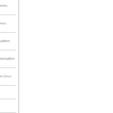
στικό,
και η
εκμάθηση
Περιλαμβάνει
ηση Ξένων