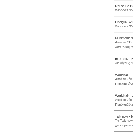
Reussir a B
Windows 95 /
Erfolg in B2
Windows 95 /
Multimedia 
Αυτό το CD-
δάσκαλοι μπ
Interactiv
διαλόγους δ
World talk - 
Αυτό το νέο
Περιλαμβάνε
World talk -
Αυτό το νέο
Περιλαμβάνε
Talk now - 
Τo Talk now
χαρούμενο π