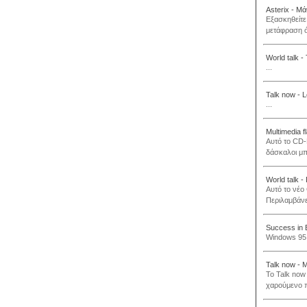
Asterix - Μά
Εξασκηθείτε 
μετάφραση ό
World talk -
...
Talk now - 
...
Multimedia f
Αυτό το CD-
δάσκαλοι μπ
World talk -
Αυτό το νέο
Περιλαμβάνε
Success in 
Windows 95 /
Talk now - 
To Talk now
χαρούμενο π