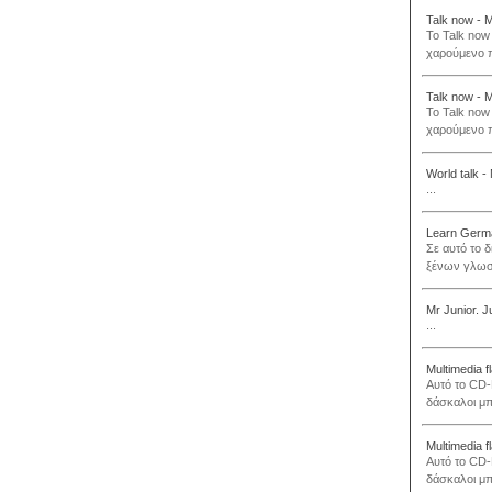
Talk now - 
To Talk now
χαρούμενο π
Talk now - 
To Talk now
χαρούμενο π
World talk 
...
Learn German
Σε αυτό το 
ξένων γλωσσ
Mr Junior. J
...
Multimedia f
Αυτό το CD-
δάσκαλοι μπ
Multimedia f
Αυτό το CD-
δάσκαλοι μπ