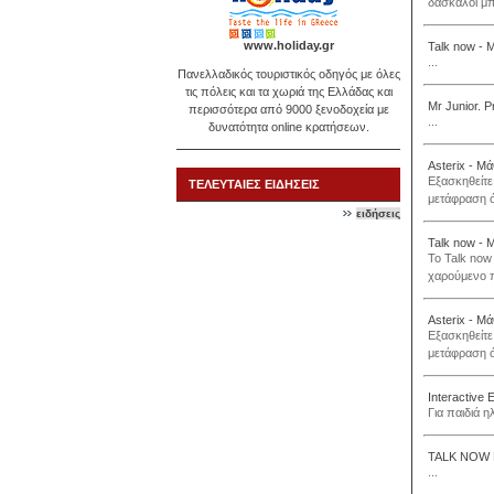
δάσκαλοι μπ
www.holiday.gr
Talk now - 
...
Πανελλαδικός τουριστικός οδηγός με όλες
τις πόλεις και τα χωριά της Ελλάδας και
Mr Junior. P
περισσότερα από 9000 ξενοδοχεία με
...
δυνατότητα online κρατήσεων.
Asterix - Μά
Εξασκηθείτε 
ΤΕΛΕΥΤΑΙΕΣ ΕΙΔΗΣΕΙΣ
μετάφραση ό
ειδήσεις
Talk now - 
To Talk now
χαρούμενο π
Asterix - Μά
Εξασκηθείτε 
μετάφραση ό
Interactive 
Για παιδιά η
TALK NOW
...