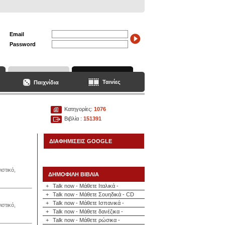
Email
Password
Ταινίες
Παιχνίδια
Κατηγορίες:
1076
Βιβλία :
151391
ΔΙΑΦΗΜΙΣΕΙΣ GOOGLE
στικό,
ΔΗΜΟΦΙΛΗ ΒΙΒΛΙΑ
+
Talk now - Μάθετε Ιταλικά -
+
Talk now - Μάθετε Σουηδικά - CD
+
Talk now - Μάθετε Ισπανικά -
στικό,
+
Talk now - Μάθετε δανέζικα -
+
Talk now - Μάθετε ρώσικα -