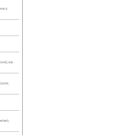
και η
ονείς και
λώσσα.
στικό,