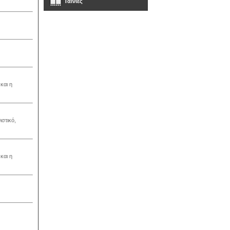
Ταινίες
και η
στικό,
και η