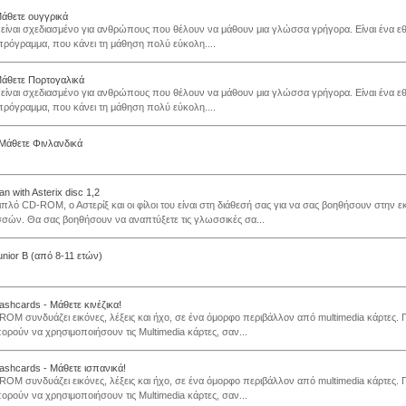
Μάθετε ουγγρικά
 είναι σχεδιασμένο για ανθρώπους που θέλουν να μάθουν μια γλώσσα γρήγορα. Είναι ένα εθι
ρόγραμμα, που κάνει τη μάθηση πολύ εύκολη....
Μάθετε Πορτογαλικά
 είναι σχεδιασμένο για ανθρώπους που θέλουν να μάθουν μια γλώσσα γρήγορα. Είναι ένα εθι
ρόγραμμα, που κάνει τη μάθηση πολύ εύκολη....
- Μάθετε Φινλανδικά
 with Asterix disc 1,2
διπλό CD-ROM, ο Αστερίξ και οι φίλοι του είναι στη διάθεσή σας για να σας βοηθήσουν στην 
ών. Θα σας βοηθήσουν να αναπτύξετε τις γλωσσικές σα...
unior B (από 8-11 ετών)
lashcards - Μάθετε κινέζικα!
ROM συνδυάζει εικόνες, λέξεις και ήχο, σε ένα όμορφο περιβάλλον από multimedia κάρτες. Γ
ορούν να χρησιμοποιήσουν τις Multimedia κάρτες, σαν...
lashcards - Μάθετε ισπανικά!
ROM συνδυάζει εικόνες, λέξεις και ήχο, σε ένα όμορφο περιβάλλον από multimedia κάρτες. Γ
ορούν να χρησιμοποιήσουν τις Multimedia κάρτες, σαν...