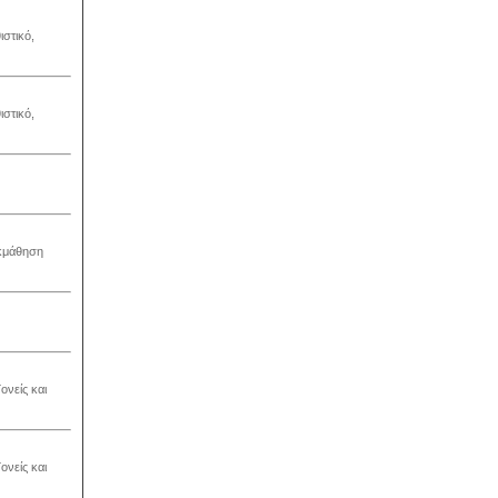
στικό,
στικό,
εκμάθηση
ονείς και
ονείς και