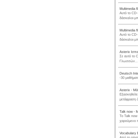
Multimedia 
Αυτό το CD-
δάσκαλοι μπ
Multimedia f
Aυτό το CD-
δάσκαλοι μπ
Asterix Ισπ
Σε αυτό το 
Γλωσσών...
Deutsch Inte
-30 μαθήματα
Asterix - Μά
Εξασκηθείτε 
μετάφραση ό
Talk now - 
To Talk now
χαρούμενο π
Vocabulary 
Από το οπι