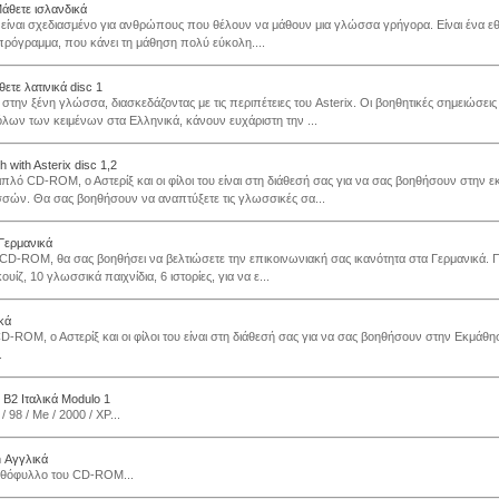
Μάθετε ισλανδικά
 είναι σχεδιασμένο για ανθρώπους που θέλουν να μάθουν μια γλώσσα γρήγορα. Είναι ένα εθι
ρόγραμμα, που κάνει τη μάθηση πολύ εύκολη....
θετε λατινικά disc 1
στην ξένη γλώσσα, διασκεδάζοντας με τις περιπέτειες του Asterix. Οι βοηθητικές σημειώσεις 
λων των κειμένων στα Ελληνικά, κάνουν ευχάριστη την ...
 with Asterix disc 1,2
διπλό CD-ROM, ο Αστερίξ και οι φίλοι του είναι στη διάθεσή σας για να σας βοηθήσουν στην 
ών. Θα σας βοηθήσουν να αναπτύξετε τις γλωσσικές σα...
 Γερμανικά
 CD-ROM, θα σας βοηθήσει να βελτιώσετε την επικοινωνιακή σας ικανότητα στα Γερμανικά. 
ουίζ, 10 γλωσσικά παιχνίδια, 6 ιστορίες, για να ε...
ικά
CD-ROM, ο Αστερίξ και οι φίλοι του είναι στη διάθεσή σας για να σας βοηθήσουν στην Εκμάθ
.
 B2 Ιταλικά Modulo 1
 98 / Me / 2000 / XP...
n Αγγλικά
σθόφυλλο του CD-ROM...