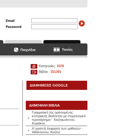
Email
Password
Ταινίες
Παιχνίδια
Κατηγορίες:
1076
Βιβλία :
151391
ΔΙΑΦΗΜΙΣΕΙΣ GOOGLE
ΔΗΜΟΦΙΛΗ ΒΙΒΛΙΑ
Γραμματική της ομιλουμένης
κυπριακής διαλέκτου με ετυμολογικό
+
προσάρτημα - Χατζηιωάννου,
Κυριάκος
Η γραπτή έκφραση των μαθητών -
+
Αδάλογλου, Κούλα