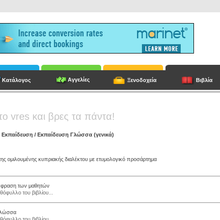
Αγγελίες
Κατάλογος
Ξενοδοχεία
Βιβλία
το vres και βρες τα πάντα!
/
Εκπαίδευση
/
Εκπαίδευση Γλώσσα (γενικά)
της ομιλουμένης κυπριακής διαλέκτου με ετυμολογικό προσάρτημα
κφραση των μαθητών
θόφυλλο του βιβλίου...
Γλώσσα
θόφυλλο του βιβλίου...