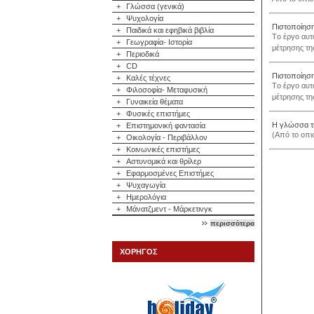
+
Γλώσσα (γενικά)
+
Ψυχολογία
Πιστοποίηση
+
Παιδικά και εφηβικά βιβλία
Tο έργο αυτ
+
Γεωγραφία- Ιστορία
μέτρησης τη
+
Περιοδικά
+
CD
Πιστοποίηση
+
Καλές τέχνες
Tο έργο αυτ
+
Φιλοσοφία- Μεταφυσική
μέτρησης τη
+
Γυναικεία θέματα
+
Φυσικές επιστήμες
Η γλώσσα τ
+
Επιστημονική φαντασία
(Από το οπι
+
Οικολογία - Περιβάλλον
+
Κοινωνικές επιστήμες
+
Αστυνομικά και θρίλερ
+
Εφαρμοσμένες Επιστήμες
+
Ψυχαγωγία
+
Ημερολόγια
+
Μάνατζμεντ - Μάρκετινγκ
περισσότερα
ΧΟΡΗΓΟΣ