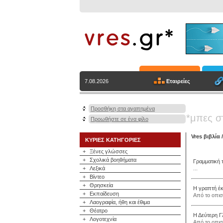
Εταιρείες
7.08.2026
Προσθήκη στα αγαπημένα
*μπες σ
Προωθήστε σε ένα φίλο
Vres βιβλία
ΚΥΡΙΕΣ ΚΑΤΗΓΟΡΙΕΣ
+
Ξένες γλώσσες
+
Σχολικά βοηθήματα
Γραμματική 
+
Λεξικά
...
+
Βίντεο
+
Θρησκεία
Η γραπτή έ
+
Εκπαίδευση
Από το οπισ
+
Λαογραφία, ήθη και έθιμα
+
Θέατρο
Η Δεύτερη 
+
Λογοτεχνία
Από το οπισ