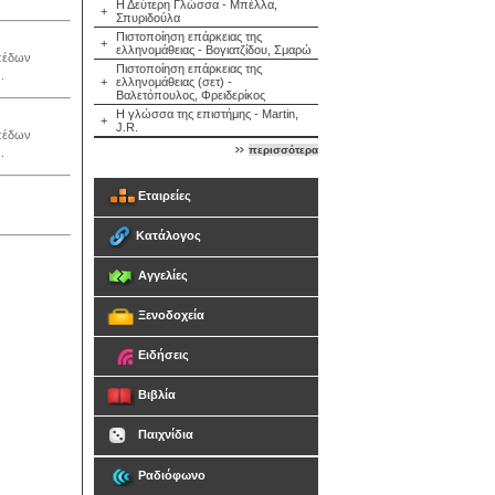
Η Δεύτερη Γλώσσα - Μπέλλα,
+
Σπυριδούλα
Πιστοποίηση επάρκειας της
+
ελληνομάθειας - Βογιατζίδου, Σμαρώ
ιπέδων
Πιστοποίηση επάρκειας της
.
+
ελληνομάθειας (σετ) -
Βαλετόπουλος, Φρειδερίκος
Η γλώσσα της επιστήμης - Martin,
+
J.R.
ιπέδων
περισσότερα
.
Εταιρείες
Κατάλογος
Αγγελίες
Ξενοδοχεία
Ειδήσεις
Βιβλία
Παιχνίδια
Ραδιόφωνο