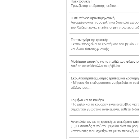
Ηλεκτρονική Ι
Τρανζίστορ επίδρασης πεδίου...
Η νευτώνεια κβαντομηχανική
Απορρίπτονται η συστολή και διαστολή χώρου 
του Χάϊζεμπεργκ, επειδή, οι μεν πρώτες αποδ
Το πανηγύρι της φυσικής
Εκατοντάδες είναι τα ερωτήματα του βιβλίου.
καθόλου τύπους φυσικής....
Μαθήματα φυσικής για τα παιδιά των φίλων μ
Από το οπισθόφυλλο του βιβλίου...
Σκουληκότρυπες μαύρες τρύπες και χρονομη
- Μήπως θα επιθυμούσατε να βρεθείτε κι εσε
μέλλον μας;...
Το μήλο και το κουάρκ
«Το μήλο και το κουάρκ» είναι ένα βιβλίο για 
σημαντικά γνωστικά αντικείμενα, εκθέτει διδα
Ανακαλύπτοντας τη φυσική με πειράματα και
[...] Ο σκοπός αυτού του βιβλίου είναι να βο
κατασκευές που σχετίζονται με το περιεχόμενο