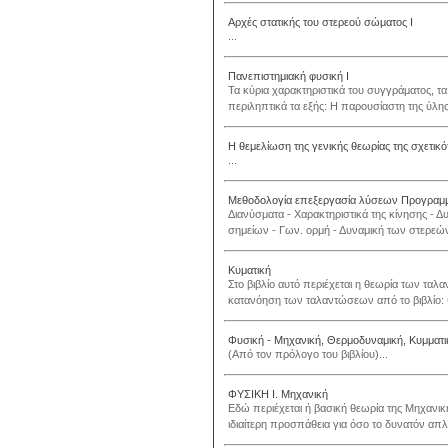
Αρχές στατικής του στερεού σώματος Ι
...
Πανεπιστημιακή φυσική Ι
Τα κύρια χαρακτηριστικά του συγγράματος, τ
περιληπτικά τα εξής: Η παρουσίαστη της ύλης 
Η θεμελίωση της γενικής θεωρίας της σχετικό
...
Μεθοδολογία επεξεργασία λύσεων Προγραμμ
Διανύσματα - Xαρακτηριστικά της κίνησης - Δ
σημείων - Γων. ορμή - Δυναμική των στερεών
Κυματική
Στο βιβλίο αυτό περιέχεται η θεωρία των ταλα
κατανόηση των ταλαντώσεων από το βιβλίο: 
Φυσική - Μηχανική, Θερμοδυναμική, Κυμματ
(Από τον πρόλογο του βιβλίου)...
ΦΥΣΙΚΗ Ι. Μηχανική
Εδώ περιέχεται ή βασική θεωρία της Μηχανική
ιδιαίτερη προσπάθεια για όσο το δυνατόν απλ