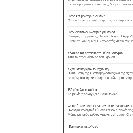
σχεδιαγράμματα και πίνακες, δοσμένα απλά κα
Θεός και μοντέρνα φυσική
O Paul Davies είναι Καθηγητής φυσικής φιλοσ
Θερμοφυσικές ιδιότητες ρευστών
Ιδιότητες Ισορροπίας, Βασικές Αρχές, Θερμοδυ
Εξίσωση, Δυναμικοί Συντελεστές, Αέρια Μίγματ
Σίγουρα θα αστειεύεστε, κύριε Φάινμαν
Από το οπισθόφυλλο του βιβλίου...
Σχετικιστική κβαντομηχανική
Η σύνθεση της κβαντομηχανικής και της σχετι
επιτεύγματα της Φυσικής του αιώνα μας. Στην
Έξι εύκολα κομμάτια
Το βιβλίο προλογίζει ο Paul Davies....
Φυσική των ηλεκτρονικών υπολογιστικών σ
Ηλεκτρομαγνητικά κύματα και φως. Αρχές της
Μόρια και κρύσταλλα. Ημιαγωγοί. Laser. Ο πυ
Ηλεκτρικές μετρήσεις
...