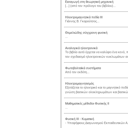
Εισαγωγή στη θεωρητική μηχανική
[...] (από τον πρόλογο του βιβλίου)...
Ηλεκτρομαγνητικά πεδία ΙΙΙ
Γιάννης Β. Γκαρούτσος...
Θεμελιώδης σύγχρονη φυσική
...
Αναλογικά ηλεκτρονικά
Το βιβλίο αυτό έρχεται να καλύψει ένα κενό, 
τον σχεδιασμό ηλεκτρονικών κυκλωμάτων αν
Φωτοβολταϊκά συστήματα
Από τον εκδότη...
Ηλεκτρομαγνητισμός
Εξετάζεται το ηλεκτρικό και το μαγνητικό πεδ
γνώση βασικών ολοκληρωμάτων και βασικών
Μαθηματικές μέθοδοι Φυσικής ΙΙ
...
Φυσική ΙΙΙ - Κυματική
- Υποψήφιους Διαγωνισμού Εκπαιδευτικών Α.Σ