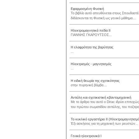
Εφαρμοσμένη Φυσική
Το βιβλίο αυτό απευθύνεται στους Σπουδαστ
διδάσκονται τη Φυσική ως γενικό μάθημα....
Ηλεκτρομαγνητικά πεδία ΙI
ΓΙΑΝΝΗΣ ΓΚΑΡΟΥΤΣΟΣ...
Η ελαφρότητα της βαρύτητας
...
Ηλεκτρισμός - μαγνητισμός
...
Η ειδική θεωρία της σχετικότητας
στην πυρηνική βόμβα....
Αντιύλη και σχετικιστική κβαντομηχανική
Με το άρθρο του αυτό ο Dirac ιδρύει επιτυχώ
του πρώτου σωματιδίου αντιύλης, του ποζιτρον
Το κυκλικό εργαστήριο ΙΙ (Ηλεκτρομαγνητισμ
Έξι ασκήσεις για τη μηχανική των ρευστών...
Γενικά ηλεκτρονικά I