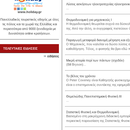
Λύσεις ασκήσεων ηλεκτροτεχνίας-ηλεκτρονικ
...
www.holiday.gr
Πανελλαδικός τουριστικός οδηγός με όλες
Θερμοδυναμική για μηχανικούς Ι
Η θερμοδυναμική θεωρείται συχνά σα δύσκολη
τις πόλεις και τα χωριά της Ελλάδας και
της. Από την άλλη, οι συγγραφείς πιστεύουν ότ
περισσότερα από 9000 ξενοδοχεία με
δυνατότητα online κρατήσεων.
Παραγωγή μεταφορά διανομή μέτρηση και εξο
O Mηχανικός, που καλείται να δώσει λύσεις σ
ΤΕΛΕΥΤΑΙΕΣ ΕΙΔΗΣΕΙΣ
καθοδήγηση. Tέλος, ο φοιτητής θα βρει εδώ 
ειδήσεις
Μικρή ιστορία περί των πάντων (σχεδόν)
(Bill Bryson)...
Το βέλος του χρόνου
Ο Peter Coveney είναι Καθηγητής φυσικοχημε
είναι ο επιστημονικός συντάκτης της εφημερίδα
Θεμελιώδης Πανεπιστημιακή Φυσική ΙΙΙ
...
Στατιστική Φυσική και Θερμοδυναμική
Βασισμένο στη μακρόχρονη διδακτική εμπειρί
περιεκτική παρουσίαση της Στατιστικής Φυσι