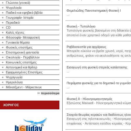
+
Γλώσσα (γενικά)
+
Ψυχολογία
Θεμελιώδης Πανεπιστημιακή Φυσική Ι
+
Παιδικά και εφηβικά βιβλία
...
+
Γεωγραφία- Ιστορία
+
Περιοδικά
Φυσική - Τυπολόγιο
+
CD
Τυπολόγιο φυσικής βασισμένο στη διδακτέα ύ
+
Καλές τέχνες
αποτελεί έναν χρηστικό οδηγό για κάθε μαθητή
+
Φιλοσοφία- Μεταφυσική
+
Γυναικεία θέματα
Ραβδοσκοπία για αρχάριους
+
Φυσικές επιστήμες
Μπορείτε εύκολα να βρείτε χρυσό, νερό, πετρ
+
Επιστημονική φαντασία
ανθρώπους, φτάνει να ακολουθήσετε τις απλές 
+
Οικολογία - Περιβάλλον
+
Κοινωνικές επιστήμες
+
Αστυνομικά και θρίλερ
Εισαγωγή στη φυσική στερεάς κατάστασης
...
+
Εφαρμοσμένες Επιστήμες
+
Ψυχαγωγία
+
Ημερολόγια
Πειράματα φυσικής για το δημοτικό το γυμνάσ
+
Μάνατζμεντ - Μάρκετινγκ
...
περισσότερα
Φυσική ΙΙ - Ηλεκτρομαγνητισμός
Εξισώσεις Maxwell - Ηλεκτρομαγνητικά κύματ
ΧΟΡΗΓΟΣ
Στοιχεία θεωρίας κεραιών και διαδόσεως ηλ
Eισαγωγή στις τηλεπικοινωνίες - Hλεκτρομαγνη
επιφάνειας - Aντίσταση εισόδου κεραίας - Kε