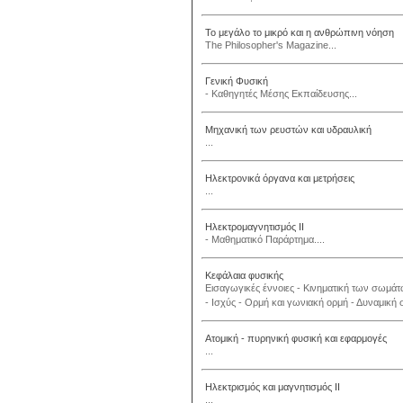
Το μεγάλο το μικρό και η ανθρώπινη νόηση
The Philosopher's Magazine...
Γενική Φυσική
- Καθηγητές Μέσης Εκπαίδευσης...
Μηχανική των ρευστών και υδραυλική
...
Ηλεκτρονικά όργανα και μετρήσεις
...
Ηλεκτρομαγνητισμός II
- Μαθηματικό Παράρτημα....
Κεφάλαια φυσικής
Eισαγωγικές έννοιες - Kινηματική των σωμάτ
- Iσχύς - Oρμή και γωνιακή ορμή - Δυναμική
Ατομική - πυρηνική φυσική και εφαρμογές
...
Ηλεκτρισμός και μαγνητισμός ΙΙ
...