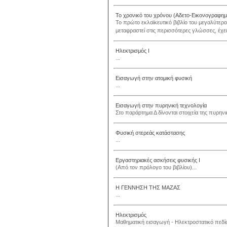
Το χρονικό του χρόνου (Αδετο-Εικονογραφημ
Το πρώτο εκλαϊκευτικό βιβλίο του μεγαλύτερ
μεταφραστεί στις περισσότερες γλώσσες, έχε
Ηλεκτρισμός Ι
...
Εισαγωγή στην ατομική φυσική
...
Εισαγωγή στην πυρηνική τεχνολογία
Στο παράρτημα Δ δίνονται στοιχεία της πυρηνικ
Φυσική στερεάς κατάστασης
...
Εργαστηριακές ασκήσεις φυσικής Ι
(Από τον πρόλογο του βιβλίου)...
Η ΓΕΝΝΗΣΗ ΤΗΣ ΜΑΖΑΣ
...
Ηλεκτρισμός
Mαθηματική εισαγωγή - Hλεκτροστατικό πεδίο