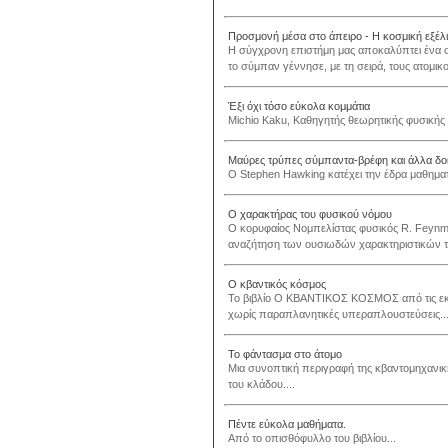
Προσμονή μέσα στο άπειρο - Η κοσμική εξέλ
Η σύγχρονη επιστήμη μας αποκαλύπτει ένα σ
το σύμπαν γέννησε, με τη σειρά, τους ατομικο
Έξι όχι τόσο εύκολα κομμάτια
Michio Kaku, Καθηγητής θεωρητικής φυσικής 
Μαύρες τρύπες σύμπαντα-βρέφη και άλλα δοκ
Ο Stephen Hawking κατέχει την έδρα μαθηματι
Ο χαρακτήρας του φυσικού νόμου
Ο κορυφαίος Nομπελίστας φυσικός R. Feynma
αναζήτηση των ουσιωδών χαρακτηριστικών των
Ο κβαντικός κόσμος
Το βιβλίο Ο ΚΒΑΝΤΙΚΟΣ ΚΟΣΜΟΣ από τις εκ
χωρίς παραπλανητικές υπεραπλουστεύσεις...
Το φάντασμα στο άτομο
Μια συνοπτική περιγραφή της κβαντομηχανική
του κλάδου....
Πέντε εύκολα μαθήματα.
Από το οπισθόφυλλο του βιβλίου...