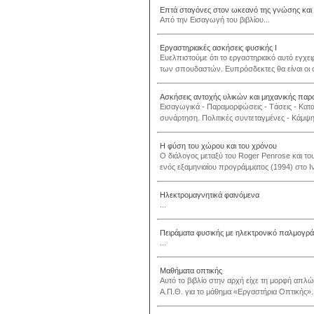
Επτά σταγόνες στον ωκεανό της γνώσης και
Από την Εισαγωγή του βιβλίου...
Εργαστηριακές ασκήσεις φυσικής Ι
Ευελπιστούμε ότι το εργαστηριακό αυτό εγχει
των σπουδαστών. Ευπρόσδεκτες θα είναι οι 
Ασκήσεις αντοχής υλικών και μηχανικής 
Eισαγωγικά - Παραμορφώσεις - Tάσεις - Kατ
συνάρτηση. Πολιτικές συντεταγμένες - Kάμψη 
Η φύση του χώρου και του χρόνου
O διάλογος μεταξύ του Roger Penrose και του
ενός εξαμηνιαίου προγράμματος (1994) στο 
Ηλεκτρομαγνητικά φαινόμενα
...
Πειράματα φυσικής με ηλεκτρονικό παλμογρ
...
Μαθήματα οπτικής
Αυτό το βιβλίο στην αρχή είχε τη μορφή απλώ
Α.Π.Θ. για το μάθημα «Εργαστήρια Οπτικής». 