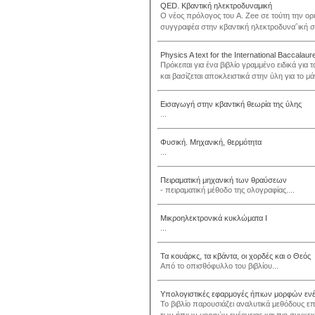
QED. Κβαντική ηλεκτροδυναμική
Ο νέος πρόλογος του A. Zee σε τούτη την ορι
συγγραφέα στην κβαντική ηλεκτροδυνα΅ική στο 
Physics A text for the International Baccalau
Πρόκειται για ένα βιβλίο γραμμένο ειδικά γι
και βασίζεται αποκλειστικά στην ύλη για το μ
Εισαγωγή στην κβαντική θεωρία της ύλης
...
Φυσική. Μηχανική, θερμότητα
...
Πειραματική μηχανική των θραύσεων
- πειραματική μέθοδο της ολογραφίας....
Μικροηλεκτρονικά κυκλώματα Ι
...
Τα κουάρκς, τα κβάντα, οι χορδές και ο Θεός
Από το οπισθόφυλλο του βιβλίου...
Υπολογιστικές εφαρμογές ήπιων μορφών ενέ
Το βιβλίο παρουσιάζει αναλυτικά μεθόδους 