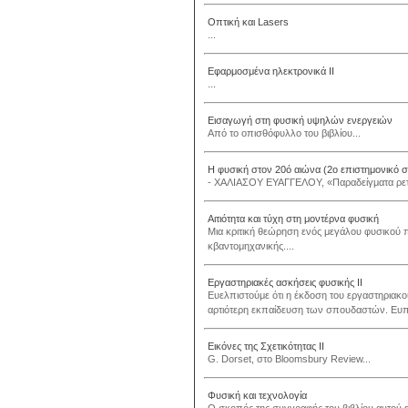
Οπτική και Lasers
...
Εφαρμοσμένα ηλεκτρονικά II
...
Εισαγωγή στη φυσική υψηλών ενεργειών
Από το οπισθόφυλλο του βιβλίου...
Η φυσική στον 20ό αιώνα (2ο επιστημονικό 
- ΧΑΛΙΑΣΟΥ ΕΥΑΓΓΕΛΟΥ, «Παραδείγματα ρετ
Αιτιότητα και τύχη στη μοντέρνα φυσική
Μια κριτική θεώρηση ενός μεγάλου φυσικού π
κβαντομηχανικής....
Εργαστηριακές ασκήσεις φυσικής ΙΙ
Ευελπιστούμε ότι η έκδοση του εργαστηριακο
αρτιότερη εκπαίδευση των σπουδαστών. Ευπρό
Εικόνες της Σχετικότητας ΙΙ
G. Dorset, στο Bloomsbury Review...
Φυσική και τεχνολογία