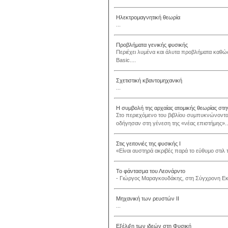
Ηλεκτρομαγνητική θεωρία
...
Προβλήματα γενικής φυσικής
Περιέχει λυμένα και άλυτα προβλήματα καθώς
Basic....
Σχετιστική κβαντομηχανική
...
Η συμβολή της αρχαίας ατομικής θεωρίας στη
Στο περιεχόμενο του βιβλίου συμπυκνώνονται
οδήγησαν στη γένεση της «νέας επιστήμης»..
Στις γειτονιές της φυσικής Ι
«Είναι αυστηρά ακριβές παρά το εύθυμο στιλ τ
Το φάντασμα του Λεονάρντο
- Γιώργος Μαραγκουδάκης, στη Σύγχρονη Εκ
Μηχανική των ρευστών ΙΙ
...
Εξέλιξη των ιδεών στη Φυσική