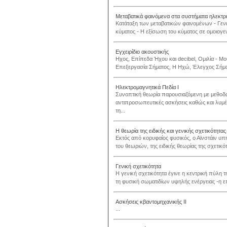
Μεταβατικά φαινόμενα στα συστήματα ηλεκτρι
Kατάταξη των μεταβατικών φαινομένων - Γενι
κύματος - H εξίσωση του κύματος σε ομοιογεν
Εγχειρίδιο ακουστικής
Ηχος, Επίπεδα Ήχου και decibel, Oμιλία - Μο
Επεξεργασία Σήματος, Η Ηχώ, Έλεγχος Σήμα
Ηλεκτρομαγνητικά Πεδία Ι
Συνοπτική θεωρία παρουσιαζόμενη με μεθοδο
αντιπροσωπευτικές ασκήσεις καθώς και λυμ
τη...
Η θεωρία της ειδικής και γενικής σχετικότητας
Εκτός από κορυφαίος φυσικός, ο Αϊνστάιν υπ
του θεωριών, της ειδικής θεωρίας της σχετικότ
Γενική σχετικότητα
Η γενική σχετικότητα έγινε η κεντρική πύλη 
τη φυσική σωματιδίων υψηλής ενέργειας -η ε
Ασκήσεις κβαντομηχανικής ΙΙ
...