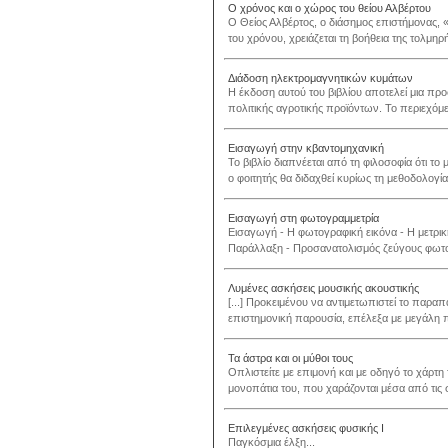
Ο χρόνος και ο χώρος του θείου Αλβέρτου
O Θείος Αλβέρτος, ο διάσημος επιστήμονας, «τ
του χρόνου, χρειάζεται τη βοήθεια της τολμηρής
Διάδοση ηλεκτρομαγνητικών κυμάτων
Η έκδοση αυτού του βιβλίου αποτελεί μια προ
πολιτικής αγροτικής προϊόντων. Το περιεχόμε
Εισαγωγή στην κβαντομηχανική
Το βιβλίο διαπνέεται από τη φιλοσοφία ότι τ
ο φοιτητής θα διδαχθεί κυρίως τη μεθοδολογία
Εισαγωγή στη φωτογραμμετρία
Eισαγωγή - H φωτογραφική εικόνα - H μετρι
Παράλλαξη - Προσανατολισμός ζεύγους φωτογ
Λυμένες ασκήσεις μουσικής ακουστικής
[...] Προκειμένου να αντιμετωπιστεί το παρα
επιστημονική παρουσία, επέλεξα με μεγάλη π
Τα άστρα και οι μύθοι τους
Οπλιστείτε με επιμονή και με οδηγό το χάρτη
μονοπάτια του, που χαράζονται μέσα από τις 
Επιλεγμένες ασκήσεις φυσικής Ι
Παγκόσμια έλξη...