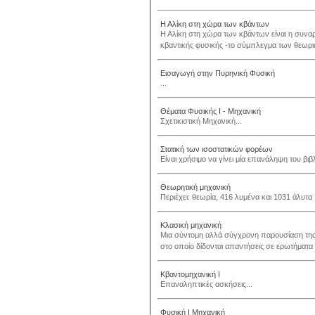
Η Αλίκη στη χώρα των κβάντων
Η Αλίκη στη χώρα των κβάντων είναι η συνα
κβαντικής φυσικής -το σύμπλεγμα των θεωρι
Εισαγωγή στην Πυρηνική Φυσική
...
Θέματα Φυσικής Ι - Μηχανική
Σχετικιστική Μηχανική...
Στατική των ισοστατικών φορέων
Είναι χρήσιμο να γίνει μία επανάληψη του β
Θεωρητική μηχανική
Περιέχει: θεωρία, 416 λυμένα και 1031 άλυτα
Κλασική μηχανική
Μια σύντομη αλλά σύγχρονη παρουσίαση της Κ
στο οποίο δίδονται απαντήσεις σε ερωτήματα 
Κβαντομηχανική Ι
Επαναληπτικές ασκήσεις...
Φυσική Ι Μηχανική