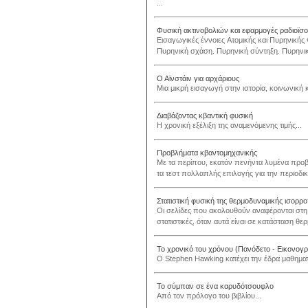
...
Φυσική ακτινοβολιών και εφαρμογές ραδιοϊσ
Eισαγωγικές έννοιες Aτομικής και Πυρηνικής 
Πυρηνική σχάση. Πυρηνική σύντηξη. Πυρηνικέ
Ο Αϊνστάιν για αρχάριους
Μια μικρή εισαγωγή στην ιστορία, κοινωνική 
Διαβάζοντας κβαντική φυσική
Η χρονική εξέλιξη της αναμενόμενης τιμής...
Προβλήματα κβαντομηχανικής
Με τα περίπου, εκατόν πενήντα λυμένα προβ
τα τεστ πολλαπλής επιλογής για την περιοδική
Στατιστική φυσική της θερμοδυναμικής ισορρο
Οι σελίδες που ακολουθούν αναφέρονται στ
στατιστικές, όταν αυτά είναι σε κατάσταση θερ
Το χρονικό του χρόνου (Πανόδετο - Εικονογ
Ο Stephen Hawking κατέχει την έδρα μαθηματι
Το σύμπαν σε ένα καρυδότσουφλο
Από τον πρόλογο του βιβλίου...