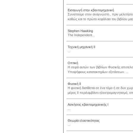
Εισαγωγή στην κβαντομηχανική
Συνιστούμε στον αναγνώστη , πριν μελετήσει τ
καθώς και το πρώτο κεφάλαιο του βιβλίου
Stephen Hawking
The Independent...
Τεχνική μηχανική ΙI
...
Οπτική
Η σειρά αυτών των βιβλίων Φυσικής αποτελεί απ
Υποψήφιους κατατακτηρίων εξετάσεων. ...
Φυσική ΙΙ
Η φυσική διατίθεται σε ένα τόμο ή σε δυο χωρ
μέρος ΙΙ περιλαμβάνει ηλεκτρομαγνητισμό, οπτ
Ασκήσεις κβαντομηχανικής Ι
...
Θεωρία ελαστικότητας
...