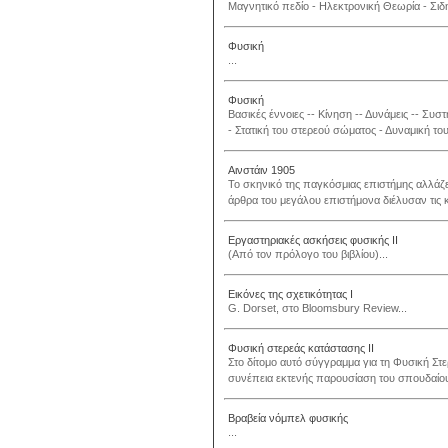
Mαγνητικό πεδίο - Hλεκτρονική Θεωρία - Σιδ
Φυσική
...
Φυσική
Bασικές έννοιες -- Kίνηση -- Δυνάμεις -- Συ
- Στατική του στερεού σώματος - Δυναμική το
Αινστάιν 1905
Το σκηνικό της παγκόσμιας επιστήμης αλλάζε
άρθρα του μεγάλου επιστήμονα διέλυσαν τις 
Εργαστηριακές ασκήσεις φυσικής ΙΙ
(Από τον πρόλογο του βιβλίου)...
Εικόνες της σχετικότητας Ι
G. Dorset, στο Bloomsbury Review...
Φυσική στερεάς κατάστασης ΙΙ
Στο δίτομο αυτό σύγγραμμα για τη Φυσική Στ
συνέπεια εκτενής παρουσίαση του σπουδαίου α
Βραβεία νόμπελ φυσικής
...