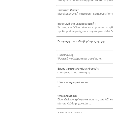
των ήπιων μορφών ενέργειας και πιο συγκεκρι
Στατιστική Φυσική
Μεγαλοκανονική κατανομή - κατανομές Fermi - 
Εισαγωγή στη θερμοδυναμική Ι
Σκοπός του βιβλίου είναι να παρουσιαστεί η 
της θερμοδυναμικής είναι παγκόσμιοι, αλλά δι
Εισαγωγή στο πεδίο βαρύτητας της γης
...
Ηλεκτρονική ΙΙ
Ψυφιακά κυκλώματα και συστήματα...
Εργαστηριακές Ασκήσεις Φυσικής
ερωτήσεις προς απάντηση...
Ηλεκτρομαγνητικά κύματα
...
Θερμοδυναμική
Είναι ιδιαίτερα χρήσιμο σε φοιτητές των ΑΕΙ
κάποιο κλάδο μηχανικών....