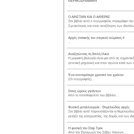
ΘΕΡΜΟΔΥΝΑΜΙΚΗ
...
Ο ΑΙΝΣΤΑΙΝ ΚΑΙ Ο ΑΙΘΕΡΑΣ
Στο βιβλίο αυτό ο συγγραφέας περιγράφει την
Σχετικότητας και στην αναζήτηση των ιδιοτήτω
Αρχές στατικής του στερεού σώματος ΙΙ
...
Αναζητώντας τη διπλή έλικα
Η μοριακή βιολογία είναι μια από τις σημαντικ
γενετική μηχανική και στον αγώνα κατά των 
Ένα συντομότερο χρονικό του χρόνου
(Οι συγγραφείς)...
Στους ώμους γιγάντων
Από το οπισθόφυλλο του βιβλίου...
Φυσική μεταλλουργία - Θεμελιώδεις αρχές
Στο βιβλίο αυτό παρουσιάζονται οι θεμελιώδε
μεταξύ της κατεργασίας, της δομής και των ιδ
Η φυσική του Σταρ Τρεκ
Από την Εισαγωγή του Στίβεν Χόκινγκ...