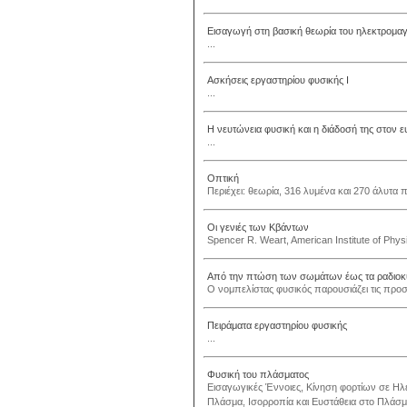
Εισαγωγή στη βασική θεωρία του ηλεκτρομαγ
...
Ασκήσεις εργαστηρίου φυσικής Ι
...
Η νευτώνεια φυσική και η διάδοσή της στον 
...
Οπτική
Περιέχει: θεωρία, 316 λυμένα και 270 άλυτα 
Οι γενιές των Κβάντων
Spencer R. Weart, American Institute of Physi
Από την πτώση των σωμάτων έως τα ραδιοκύ
Ο νομπελίστας φυσικός παρουσιάζει τις προσω
Πειράματα εργαστηρίου φυσικής
...
Φυσική του πλάσματος
Εισαγωγικές Έννοιες, Κίνηση φορτίων σε Ηλ
Πλάσμα, Ισορροπία και Ευστάθεια στο Πλάσμ