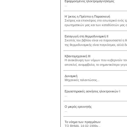
Εφαρμοσμένος ηλεκτρομαγνητισμός
...
Η ’ρκτος η Πρέσπα η Παρασκευή
Σκέψεις και επισκέψεις στο εσωτερικό ενός 
ερωτηματικών μας και των καταδύσεών μας σ
Εισαγωγή στη θερμοδυναμική ΙΙ
Σκοπός του βιβλίου είναι να παρουσιαστεί η 
της θερμοδυναμικής είναι παγκόσμιοι, αλλά δι
Κβαντομηχανική ΙΙΙ
Η ανακάλυψη των νόμων που κυβερνούν τον 
αποτελεί, αναμφίβολα, το σημαντικότερο γεγο
Δυναμική
Μηχανικές ταλαντώσεις...
Εργαστηριακές ασκήσεις ηλεκτρονικών Ι
...
Ο μικρός ερευνητής
...
Το νόημα των πραγμάτων
ΤΟ ΒΗΜΑ, 14-02-1999v...