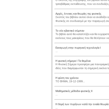
Ο σκοπός της συγγραφής του βιβλίου αυτού ε
τριτοβάθμιας εκπαίδευσης, που να συνδυάζει, 
Αρχές, έννοιες και θεωρίες της φυσικής
Σκοπός του βιβλίου αυτού είναι να αναδείξει 
Φυσικής σε συνδυασμό με την παραγωγή σκέ
Το νέο κβαντικό σύμπαν
Το βιβλίο αυτό θα καταπλήξει και θα ευχαριστ
εκείνους τους μακαρίους που θα θελήσουν να 
Εισαγωγή στην πυρηνική τεχνολογία Ι
...
Η φυσική σήμερα Ι Τα θεμέλια
Η Φυσική Σήμερα προσφέρει μια πανοραμική ε
ιδέες που διαμόρφωσαν τη σημερινή εικόνα τ
Η φύση του χρόνου
ΤΟ ΒΗΜΑ, 19-12-1999...
Μαθηματικές μέθοδοι φυσικής ΙΙ
...
Η δομή των πυρήνων κατά την ενιαία θεωρία
...