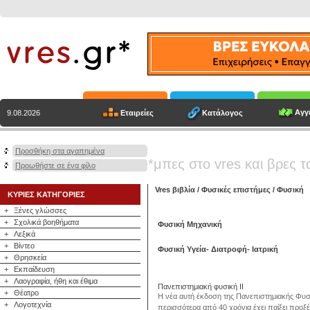
Αγγε
Εταιρείες
Κατάλογος
9.08.2026
Προσθήκη στα αγαπημένα
*μπες στο vres και βρες τ
Προωθήστε σε ένα φίλο
Vres βιβλία
/
Φυσικές επιστήμες
/
Φυσική
ΚΥΡΙΕΣ ΚΑΤΗΓΟΡΙΕΣ
+
Ξένες γλώσσες
+
Σχολικά βοηθήματα
Φυσική Μηχανική
+
Λεξικά
+
Βίντεο
Φυσική Υγεία- Διατροφή- Ιατρική
+
Θρησκεία
+
Εκπαίδευση
+
Λαογραφία, ήθη και έθιμα
Πανεπιστημιακή φυσική ΙΙ
+
Θέατρο
Η νέα αυτή έκδοση της Πανεπιστημιακής Φυσι
+
Λογοτεχνία
περισσότερα από 40 χρόνια έχει παίξει προξέ