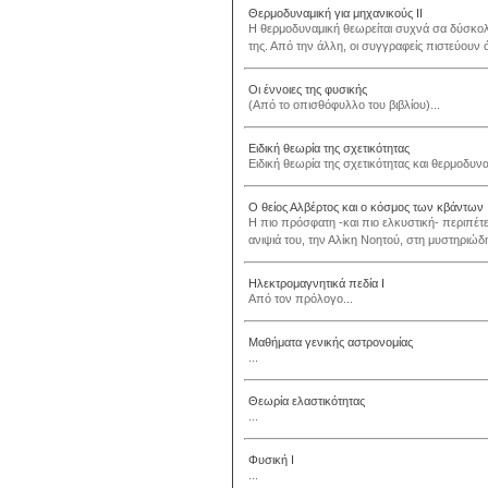
Θερμοδυναμική για μηχανικούς ΙΙ
Η θερμοδυναμική θεωρείται συχνά σα δύσκολη
της. Από την άλλη, οι συγγραφείς πιστεύουν ότ
Οι έννοιες της φυσικής
(Από το οπισθόφυλλο του βιβλίου)...
Ειδική θεωρία της σχετικότητας
Ειδική θεωρία της σχετικότητας και θερμοδυνα
Ο θείος Αλβέρτος και ο κόσμος των κβάντων
Η πιο πρόσφατη -και πιο ελκυστική- περιπέτε
ανιψιά του, την Αλίκη Νοητού, στη μυστηριώδ
Ηλεκτρομαγνητικά πεδία Ι
Από τον πρόλογο...
Μαθήματα γενικής αστρονομίας
...
Θεωρία ελαστικότητας
...
Φυσική Ι
...