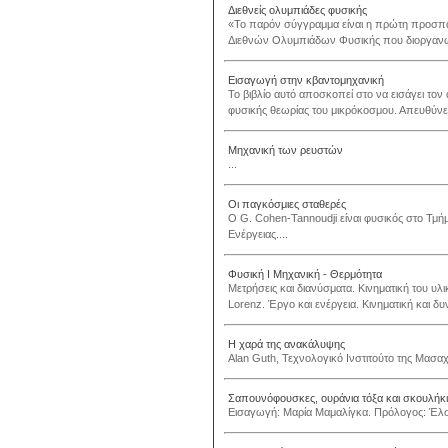
Διεθνείς ολυμπιάδες φυσικής
«Το παρόν σύγγραμμα είναι η πρώτη προσπ
Διεθνών Ολυμπιάδων Φυσικής που διοργανώθ
Εισαγωγή στην κβαντομηχανική
Το βιβλίο αυτό αποσκοπεί στο να εισάγει το
φυσικής θεωρίας του μικρόκοσμου. Απευθύνετ
Μηχανική των ρευστών
...
Οι παγκόσμιες σταθερές
Ο G. Cohen-Tannoudji είναι φυσικός στο Τμή
Ενέργειας....
Φυσική Ι Μηχανική - Θερμότητα
Μετρήσεις και διανύσματα. Κινηματική του υλ
Lorenz. Έργο και ενέργεια. Κινηματική και 
Η χαρά της ανακάλυψης
Alan Guth, Τεχνολογικό Ινστιτούτο της Μασαχ
Σαπουνόφουσκες, ουράνια τόξα και σκουλήκ
Εισαγωγή: Μαρία Μαμαλίγκα. Πρόλογος: Έλσ