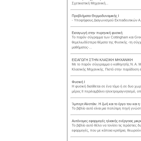
Σχετικιστική Μηχανική...
Προβλήματα Θερμοδυναμικής Ι
- Υποψήφιους Διαγωνισμού Εκπαιδευτικών Α.Σ
Εισαγωγή στην πυρηνική φυσική
Το παρόν σύγραμμα των Cottingham και Gree
θεμελιωδέστερα θέματα της Φυσικής -τη σύγ
μαθήματος-...
ΕΙΣΑΓΩΓΗ ΣΤΗΝ ΚΛΑΣΙΚΗ ΜΗΧΑΝΙΚΗ
Με το παρόν σύγγραμμα ο καθηγητής Ν. Α. Μ
Κλασικής Μηχανικής. Πιστό στην παράδοση επ
Φυσική Ι
Η φυσική διατίθεται σε ένα τόμο ή σε δυο χωρ
μέρος ΙΙ περιλαμβάνει ηλεκτρομαγνητισμό, οπτ
’λμπερτ Αϊνστάιν. Η ζωή και το έργο του και η
Το βιβλίο αυτό είναι μια πολύτιμη πηγή γνώσης
Αυτόνομες εφαρμογές ηλιακής ενέργειας μικρ
Το βιβλίο αυτό θέλει να τονίσει τις τεράστιε
εφαρμογές, που με κάποια κριτήρια, θεωρούντα