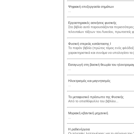
Ψηφιακή επεξεργασία σημάτων
...
Εργαστηριακές ασκήσεις φυσικής
Στο βιβλίο αυτό παρουσιάζονται περισσότερε
τελευταίων τάξεων του Λυκείου, πρωτοετείς φο
Φυσική στερεάς κατάστασης Ι
Το παρόν βιβλίο (πρώτος τόμος ενός φιλόδοξο
χαρακτηριστικά και συνάμα να υπολογίσει τ
Εισαγωγή στη βασική θεωρία του ηλεκτρομαγν
...
Ηλεκτρισμός και μαγνητισμός
...
Το μεταφυσικό πρόσωπο της Φυσικής
Από το οπισθόφυλλο του βιβλίου...
Μοριακή κβαντική μηχανική
...
Η ραδιενέργεια
Οι τελεταίες λεπτομέρειες για το ατύχημα του