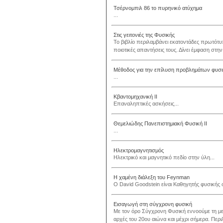
Τσέρνομπιλ 86 το πυρηνικό ατύχημα
...
Στις γειτονιές της Φυσικής
Το βιβλίο περιλαμβάνει εκατοντάδες πρωτότυπ
ποιοτικές απαντήσεις τους. Δίνει έμφαση στη
Μέθοδος για την επίλυση προβλημάτων φυσι
...
Κβαντομηχανική ΙΙ
Επαναληπτικές ασκήσεις...
Θεμελιώδης Πανεπιστημιακή Φυσική ΙΙ
...
Ηλεκτρομαγνητισμός
Ηλεκτρικό και μαγνητικό πεδίο στην ύλη...
Η χαμένη διάλεξη του Feynman
Ο David Goodstein είναι Καθηγητής φυσικής σ
Εισαγωγή στη σύγχρονη φυσική
Με τον όρο Σύγχρονη Φυσική εννοούμε τη μ
αρχές του 20ου αιώνα και μέχρι σήμερα. Περι