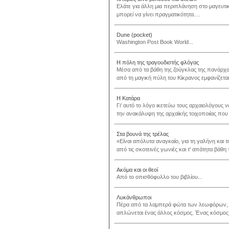
Ελάτε για άλλη μια περιπλάνηση στο μαγευτικ
μπορεί να γίνει πραγματικότητα....
Dune (pocket)
Washington Post Book World...
Η πόλη της τραγουδιστής φλόγας
Μέσα από τα βάθη της ζούγκλας της πανάρχα
από τη μαγική πύλη του Κίκρανος εμφανίζετα
Η Κατάρα
Γι' αυτό το λόγο ικετεύω τους αρχαιολόγους 
την ανακάλυψη της αρχαϊκής τοιχοποιίας που ε
Στα βουνά της τρέλας
«Είναι απόλυτα αναγκαίο, για τη γαλήνη και 
από τις σκοτεινές γωνιές και τ' απάτητα βάθη
Ακόμα και οι θεοί
Από το οπισθόφυλλο του βιβλίου...
Λυκάνθρωποι
Πέρα από τα λαμπερά φώτα των λεωφόρων, τ
απλώνεται ένας άλλος κόσμος. Ένας κόσμος 