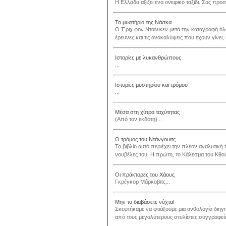
Η Ελλάδα αξίζει ένα ονειρικό ταξίδι. Σας προ
Το μυστήριο της Νάσκα
Ο Έριχ φον Νταίνικεν μετά την καταγραφή όλ
έρευνες και τις ανακαλύψεις που έχουν γίνει, κ
Ιστορίες με λυκανθρώπους
...
Ιστορίες μυστηρίου και τρόμου
...
Μέσα στη χύτρα ταχύτητας
(Από τον εκδότη)...
Ο τρόμος του Ντάνγουιτς
Το βιβλίο αυτό περιέχει την πλέον αναλυτική
νουβέλες του. Η πρώτη, το Κάλεσμα του Κθούλ
Οι πράκτορες του Χάους
Γκρέγκορ Μάρκοβιτς...
Μην το διαβάσετε νύχτα!
Σκεφτήκαμε να φτιάξουμε μια ανθολογία διηγ
από τους μεγαλύτερους στυλίστες συγγραφείς