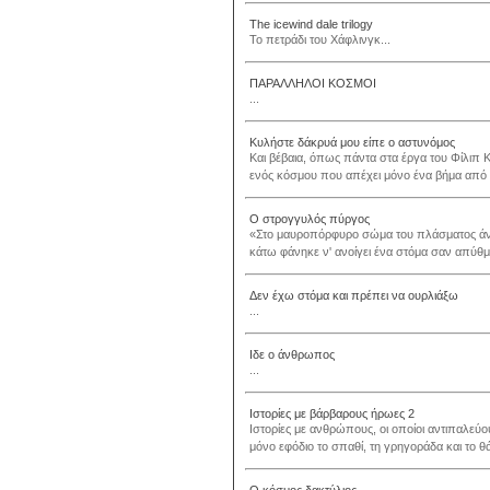
The icewind dale trilogy
Το πετράδι του Χάφλινγκ...
ΠΑΡΑΛΛΗΛΟΙ ΚΟΣΜΟΙ
...
Κυλήστε δάκρυά μου είπε ο αστυνόμος
Και βέβαια, όπως πάντα στα έργα του Φίλιπ 
ενός κόσμου που απέχει μόνο ένα βήμα από μ
Ο στρογγυλός πύργος
«Στο μαυροπόρφυρο σώμα του πλάσματος άνο
κάτω φάνηκε ν' ανοίγει ένα στόμα σαν απύθμε
Δεν έχω στόμα και πρέπει να ουρλιάξω
...
Ιδε ο άνθρωπος
...
Ιστορίες με βάρβαρους ήρωες 2
Ιστορίες με ανθρώπους, οι οποίοι αντιπαλεύου
μόνο εφόδιο το σπαθί, τη γρηγοράδα και το θά