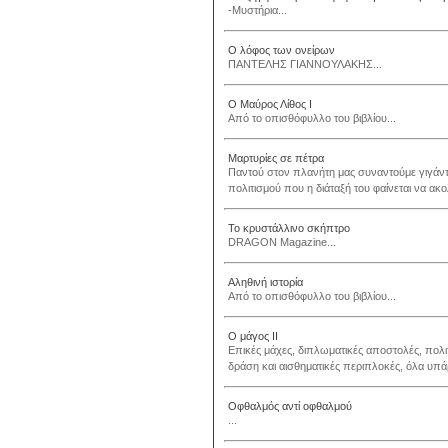
-Μυστήρια...
Ο λόφος των ονείρων
ΠΑΝΤΕΛΗΣ ΓΙΑΝΝΟΥΛΑΚΗΣ...
Ο Μαύρος Λίθος Ι
Από το οπισθόφυλλο του βιβλίου...
Μαρτυρίες σε πέτρα
Παντού στον πλανήτη μας συναντούμε γιγάντι
πολιτισμού που η διάταξή του φαίνεται να ακο
Το κρυστάλλινο σκήπτρο
DRAGON Magazine...
Αληθινή ιστορία
Από το οπισθόφυλλο του βιβλίου...
Ο μάγος ΙΙ
Επικές μάχες, διπλωματικές αποστολές, πολ
δράση και αισθηματικές περιπλοκές, όλα υπάρ
Οφθαλμός αντί οφθαλμού
...