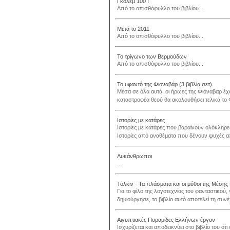
Γκόλεμ 100 Ι
Από το οπισθόφυλλο του βιβλίου...
Μετά το 2011
Από το οπισθόφυλλο του βιβλίου...
Το τρίγωνο των Βερμούδων
Από το οπισθόφυλλο του βιβλίου...
Το υφαντό της Φιοναβάρ (3 βιβλία σετ)
Μέσα σε όλα αυτά, οι ήρωες της Φιόναβαρ έχο
καταστροφέα θεού θα ακολουθήσει τελικά το Φω
Ιστορίες με κατάρες
Ιστορίες με κατάρες που βαραίνουν ολόκληρες 
Ιστορίες από αναθέματα που δένουν ψυχές από
Λυκάνθρωποι
...
Τόλκιν - Τα πλάσματα και οι μύθοι της Μέσης
Για το φίλο της λογοτεχνίας του φανταστικού,
δημιούργησε, το βιβλίο αυτό αποτελεί τη συνέχ
Αιγυπτιακές Πυραμίδες Ελλήνων έργον
Ισχυρίζεται και αποδεικνύει στο βιβλίο του ότ