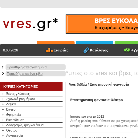
Αγγε
Εταιρείες
Κατάλογος
8.08.2026
Προσθήκη στα αγαπημένα
*μπες στο vres και βρες τ
Προωθήστε σε ένα φίλο
Vres βιβλία
/
Επιστημονική φαντασία
ΚΥΡΙΕΣ ΚΑΤΗΓΟΡΙΕΣ
+
Ξένες γλώσσες
+
Σχολικά βοηθήματα
Επιστημονική φαντασία Θέατρο
+
Λεξικά
+
Βίντεο
+
Θρησκεία
Ιησούς έρχεται το 2012
+
Εκπαίδευση
Αυτή η μελέτη απευθύνεται σε μια χαρισματική
+
Λαογραφία, ήθη και έθιμα
ονειρεύτηκαν να δουν οι προηγούμενες γενιέ
+
Θέατρο
+
Λογοτεχνία