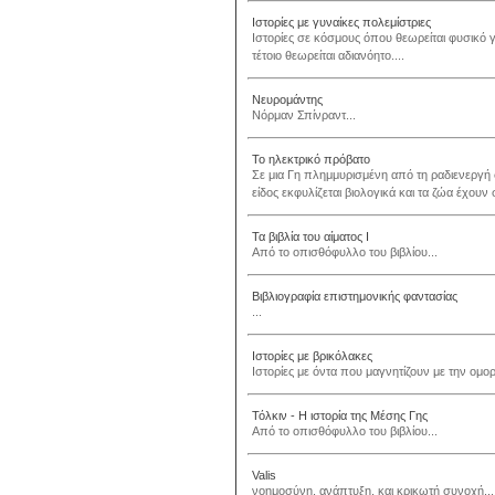
Ιστορίες με γυναίκες πολεμίστριες
Ιστορίες σε κόσμους όπου θεωρείται φυσικό γι
τέτοιο θεωρείται αδιανόητο....
Νευρομάντης
Νόρμαν Σπίνραντ...
Το ηλεκτρικό πρόβατο
Σε μια Γη πλημμυρισμένη από τη ραδιενεργή
είδος εκφυλίζεται βιολογικά και τα ζώα έχουν 
Τα βιβλία του αίματος I
Από το οπισθόφυλλο του βιβλίου...
Βιβλιογραφία επιστημονικής φαντασίας
...
Ιστορίες με βρικόλακες
Ιστορίες με όντα που μαγνητίζουν με την ομο
Τόλκιν - Η ιστορία της Μέσης Γης
Από το οπισθόφυλλο του βιβλίου...
Valis
νοημοσύνη, ανάπτυξη, και κρικωτή συνοχή...