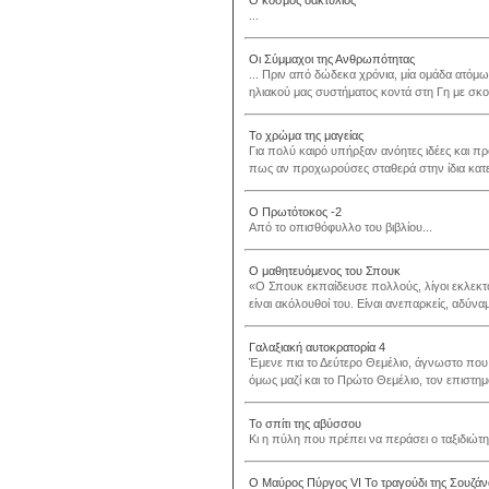
Ο κόσμος δακτύλιος
...
Οι Σύμμαχοι της Ανθρωπότητας
... Πριν από δώδεκα χρόνια, μία ομάδα ατό
ηλιακού μας συστήματος κοντά στη Γη με σκοπ
Το χρώμα της μαγείας
Για πολύ καιρό υπήρξαν ανόητες ιδέες και π
πως αν προχωρούσες σταθερά στην ίδια κατεύ
Ο Πρωτότοκος -2
Από το οπισθόφυλλο του βιβλίου...
Ο μαθητευόμενος του Σπουκ
«Ο Σπουκ εκπαίδευσε πολλούς, λίγοι εκλεκτοί
είναι ακόλουθοί του. Είναι ανεπαρκείς, αδύνα
Γαλαξιακή αυτοκρατορία 4
Έμενε πια το Δεύτερο Θεμέλιο, άγνωστο που μ
όμως μαζί και το Πρώτο Θεμέλιο, τον επιστη
Το σπίτι της αβύσσου
Κι η πύλη που πρέπει να περάσει ο ταξιδιώτης γ
Ο Μαύρος Πύργος VI Το τραγούδι της Σουζάν