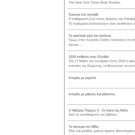
The New York Times Book Review...
Έρευνα στο σκοτάδι
Η καθημερινή ζωή στους δρόμους της Καλιφόρν
Τα πράγματα δυσκολεύουν όταν αναθέτουν στ
Το αριστερό χέρι του σκότους
Όμως στον πλανήτη Γκέθεν πιστεύουν ότι σημ
άγνοια......
2020 επίθεση στην Ελλάδα
Στις 17 Μαϊου του σωτήριου έτους 2020 η αμ
εναντίον της Ευρώπης, επιδιώκοντας να συντ
Ιστορίες με ρομπότ
...
Ιστορίες με μάγους και μάγισσες
...
Ο Μαύρος Πύργος V - Οι λύκοι της Κάλα
Από το οπισθόφυλλο του βιβλίου...
Το άγγιγμα του Μίδα
Εδώ και χιλιάδες χρόνια είμαστε διαποτισμέν