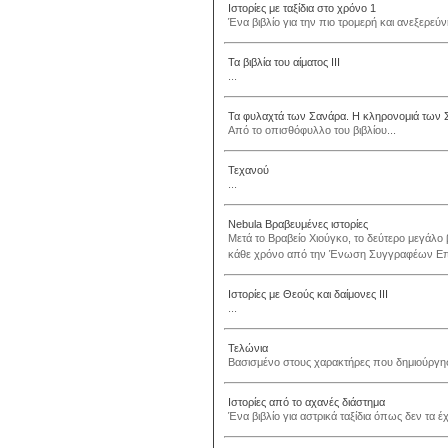
Ιστορίες με ταξίδια στο χρόνο 1
Ένα βιβλίο για την πιο τρομερή και ανεξερεύ
Τα βιβλία του αίματος III
...
Τα φυλαχτά των Σανάρα. Η κληρονομιά των Σα
Από το οπισθόφυλλο του βιβλίου...
Τεχανού
...
Nebula Βραβευμένες ιστορίες
Μετά το Βραβείο Χιούγκο, το δεύτερο μεγάλο β
κάθε χρόνο από την Ένωση Συγγραφέων Επιστ
Ιστορίες με Θεούς και δαίμονες ΙΙΙ
...
Τελώνια
Βασισμένο στους χαρακτήρες που δημιούργησε
Ιστορίες από το αχανές διάστημα
Ένα βιβλίο για αστρικά ταξίδια όπως δεν τα έχ