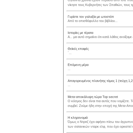
Ογδόντα χρόνια έχουν περάσει από τότε που 
νίκησε τους Κυβερνήτες των Σπαθιών, τους 
Γυρίστε τον γαλαξία με ωτοστόπ
Από το οπισθόφυλλο του βιβλίου...
Ιστορίες με τέρατα
Α... μα αυτό σημαίνει ότι κατά λάθος ανοίξαμ
Θεϊκές επαφές
΄...
Επόμενη μέρα
...
Απαγορευμένος πλανήτης τόμος 1 (τεύχη 1,2,
...
Μετα-αποκάλυψη τώρα Top secret
Ο κόσμος δεν είναι πια αυτός που νομίζετε. 
συμβεί. Ζούμε ήδη στην εποχή της Μετα-Αποκ
Η κληρονομιά
Όμως ο Ντριτζ έχει αφήσει πίσω του άγρυπνο
των σατανικών νταρκ ελφ, που έχει ορκιστεί ν