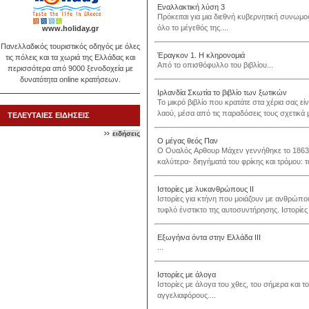
Εναλλακτική λύση 3
Πρόκειται για μια διεθνή κυβερνητική συνωμ
όλο το μέγεθός της....
www.holiday.gr
Πανελλαδικός τουριστικός οδηγός με όλες
Έραγκον 1. Η κληρονομιά
τις πόλεις και τα χωριά της Ελλάδας και
Από το οπισθόφυλλο του βιβλίου...
περισσότερα από 9000 ξενοδοχεία με
δυνατότητα online κρατήσεων.
Ιρλανδία Σκωτία το βιβλίο των ξωτικών
Το μικρό βιβλίο που κρατάτε στα χέρια σας εί
λαού, μέσα από τις παραδόσεις τους σχετικά
ΤΕΛΕΥΤΑΙΕΣ ΕΙΔΗΣΕΙΣ
ειδήσεις
Ο μέγας θεός Παν
Ο Ουαλός Aρθουρ Μάχεν γεννήθηκε το 1863 κ
καλύτερα- διηγήματά του φρίκης και τρόμου: τ
Ιστορίες με λυκανθρώπους ΙΙ
Ιστορίες για κτήνη που μοιάζουν με ανθρώπο
τυφλό ένστικτο της αυτοσυντήρησης. Ιστορίες
Εξωγήινα όντα στην Ελλάδα ΙΙΙ
...
Ιστορίες με άλογα
Ιστορίες με άλογα του χθες, του σήμερα και 
αγγελιαφόρους....