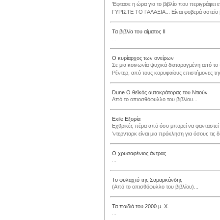
'Εφτασε η ώρα για το βιβλίο που περιγράφει
ΓΥΡΙΣΤΕ ΤΟ ΓΑΛΑΞΙΑ... Είναι φοβερά αστείο β
Τα βιβλία του αίματος II
...
Ο κυρίαρχος των ονείρων
Σε μια κοινωνία ψυχικά διαταραγμένη από το
Ρέντερ, από τους κορυφαίους επιστήμονες τη
Dune Ο θεϊκός αυτοκράτορας του Ντιούν
Από το οπιοσθόφυλλο του βιβλίου...
Exile Εξορία
Εχθρικές πέρα από όσο μπορεί να φανταστεί έ
’ντερνταρκ είναι μια πρόκληση για όσους τις δ
Ο χρυσαφένιος άντρας
...
Το φυλαχτό της Σαμαρκάνδης
(Από το οπισθόφυλλο του βιβλίου)...
Τα παιδιά του 2000 μ. Χ.
...