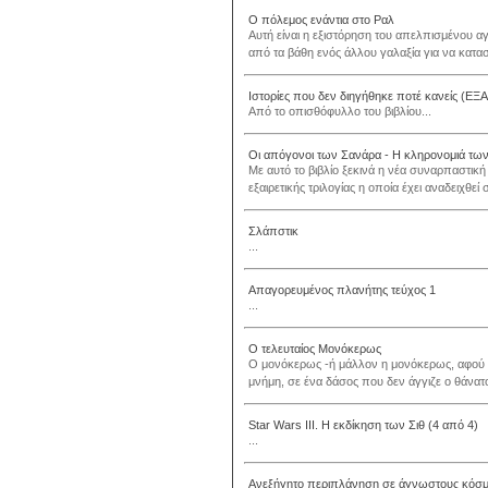
Ο πόλεμος ενάντια στο Ραλ
Αυτή είναι η εξιστόρηση του απελπισμένου 
από τα βάθη ενός άλλου γαλαξία για να καταστ
Ιστορίες που δεν διηγήθηκε ποτέ κανείς (
Από το οπισθόφυλλο του βιβλίου...
Οι απόγονοι των Σανάρα - Η κληρονομιά των
Με αυτό το βιβλίο ξεκινά η νέα συναρπαστικ
εξαιρετικής τριλογίας η οποία έχει αναδειχθεί 
Σλάπστικ
...
Απαγορευμένος πλανήτης τεύχος 1
...
Ο τελευταίος Μονόκερως
Ο μονόκερως -ή μάλλον η μονόκερως, αφού ή
μνήμη, σε ένα δάσος που δεν άγγιζε ο θάνατο
Star Wars ΙΙΙ. Η εκδίκηση των Σιθ (4 από 4)
...
Ανεξήγητο περιπλάνηση σε άγνωστους κόσ