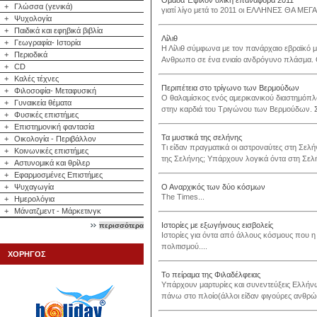
Ομάδα Έψιλον ολική επαναφορά 2011
+
Γλώσσα (γενικά)
γιατί λίγο μετά το 2011 οι ΕΛΛΗΝΕΣ ΘΑ ΜΕ
+
Ψυχολογία
+
Παιδικά και εφηβικά βιβλία
Λίλιθ
+
Γεωγραφία- Ιστορία
Η Λίλιθ σύμφωνα με τον πανάρχαιο εβραϊκό 
+
Περιοδικά
Aνθρωπο σε ένα ενιαίο ανδρόγυνο πλάσμα. Ο 
+
CD
+
Καλές τέχνες
Περιπέτεια στο τρίγωνο των Βερμούδων
+
Φιλοσοφία- Μεταφυσική
Ο θαλαμίσκος ενός αμερικανικού διαστημόπλ
+
Γυναικεία θέματα
στην καρδιά του Τριγώνου των Βερμούδων. Σε
+
Φυσικές επιστήμες
+
Επιστημονική φαντασία
Τα μυστικά της σελήνης
+
Οικολογία - Περιβάλλον
Τι είδαν πραγματικά οι αστροναύτες στη Σελήν
+
Κοινωνικές επιστήμες
της Σελήνης; Υπάρχουν λογικά όντα στη Σελήν
+
Αστυνομικά και θρίλερ
+
Εφαρμοσμένες Επιστήμες
+
Ψυχαγωγία
Ο Αναρχικός των δύο κόσμων
The Times...
+
Ημερολόγια
+
Μάνατζμεντ - Μάρκετινγκ
Ιστορίες με εξωγήινους εισβολείς
περισσότερα
Ιστορίες για όντα από άλλους κόσμους που η 
πολιτισμού....
ΧΟΡΗΓΟΣ
Το πείραμα της Φιλαδέλφειας
Υπάρχουν μαρτυρίες και συνεντεύξεις Ελλήνω
πάνω στο πλοίο(άλλοι είδαν φιγούρες ανθρώπ