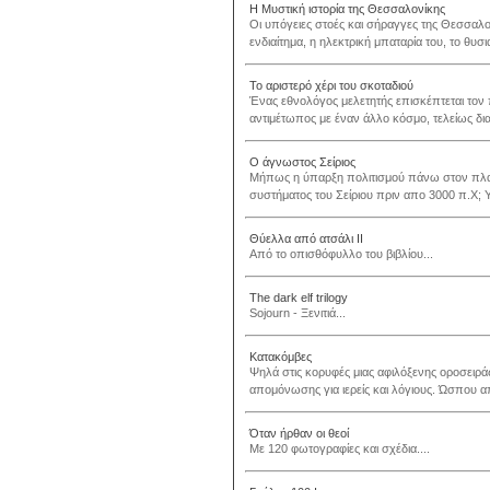
Η Μυστική ιστορία της Θεσσαλονίκης
Οι υπόγειες στοές και σήραγγες της Θεσσαλο
ενδιαίτημα, η ηλεκτρική μπαταρία του, το θυσι
Το αριστερό χέρι του σκοταδιού
Ένας εθνολόγος μελετητής επισκέπτεται τον π
αντιμέτωπος με έναν άλλο κόσμο, τελείως δια
Ο άγνωστος Σείριος
Μήπως η ύπαρξη πολιτισμού πάνω στον πλαν
συστήματος του Σείριου πριν απο 3000 π.Χ;
Θύελλα από ατσάλι ΙΙ
Από το οπισθόφυλλο του βιβλίου...
The dark elf trilogy
Sojourn - Ξενιτιά...
Κατακόμβες
Ψηλά στις κορυφές μιας αφιλόξενης οροσειράς
απομόνωσης για ιερείς και λόγιους. Ώσπου απ
Όταν ήρθαν οι θεοί
Με 120 φωτογραφίες και σχέδια....