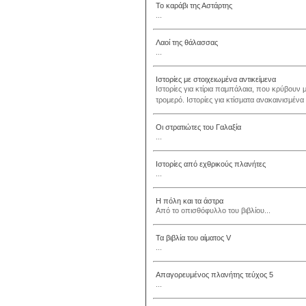
Το καράβι της Αστάρτης
...
Λαοί της θάλασσας
...
Ιστορίες με στοιχειωμένα αντικείμενα
Ιστορίες για κτίρια παμπάλαια, που κρύβουν μ
τρομερό. Ιστορίες για κτίσματα ανακαινισμένα 
Οι στρατιώτες του Γαλαξία
...
Ιστορίες από εχθρικούς πλανήτες
...
Η πόλη και τα άστρα
Από το οπισθόφυλλο του βιβλίου...
Τα βιβλία του αίματος V
...
Απαγορευμένος πλανήτης τεύχος 5
...