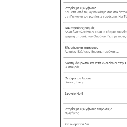
Ιστορίες με εξωγήινους
Και μετά, από το μαγικό κόσμο σας στα άστρα
στη Γη και να τον ρωτήσετε χαιρέκακα: Και Τ
Θανατηφόρος βοηθός
Αλλά όλα τελειώνουν καλά, ο κόσμος του Δίσκ
τιμητική απουσία του Θανάτου. Γιατί με τόσες
Εξωγήινοι ναι υπάρχουν!
Αρχαίων Ελλήνων δημοσιοποιούνται!...
Διαστημάνθρωποι και ιπτάμενοι δίσκοι στην 
Ο σταυρός...
Οι τάφοι του Ατουάν
Βιάσου, Τενάρ ....
Σφαγείο Νο 5
...
Ιστορίες με εξωγήινους εισβολείς 2
εξωγήινος....
Στο όνομα του Δία