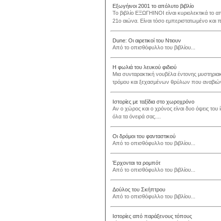
Εξωγήινοι 2001 το απόλυτο βιβλίο
Το βιβλίο ΕΞΩΓΗΙΝΟΙ είναι κυριολεκτικά το α
21ο αιώνα. Είναι τόσο εμπεριστατωμένο και 
Dune: Οι αιρετικοί του Ντιουν
Από το οπισθόφυλλο του βιβλίου...
Η φωλιά του λευκού φιδιού
Μια συνταρακτική νουβέλα έντονης μυστηρια
τρόμου και ξεχασμένων θρύλων που αναβιών
Ιστορίες με ταξίδια στο χωροχρόνο
Αν ο χώρος και ο χρόνος είναι δυο όψεις του 
όλα τα όνειρά σας....
Οι δρόμοι του φανταστικού
Από το οπισθόφυλλο του βιβλίου...
Έρχονται τα ρομπότ
Από το οπισθόφυλλο του βιβλίου...
Δούλος του Σκήπτρου
Από το οπισθόφυλλο του βιβλίου...
Ιστορίες από παράξενους τόπους