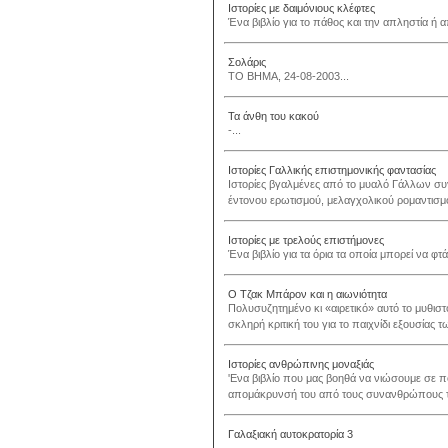
Ιστορίες με δαιμόνιους κλέφτες
Ένα βιβλίο για το πάθος και την απληστία ή 
Σολάρις
ΤΟ ΒΗΜΑ, 24-08-2003...
Τα άνθη του κακού
-...
Ιστορίες Γαλλικής επιστημονικής φαντασίας
Ιστορίες βγαλμένες από το μυαλό Γάλλων συγ
έντονου ερωτισμού, μελαγχολικού ρομαντισμο
Ιστορίες με τρελούς επιστήμονες
Ένα βιβλίο για τα όρια τα οποία μπορεί να φτ
Ο Τζακ Μπάρον και η αιωνιότητα
Πολυσυζητημένο κι «αιρετικό» αυτό το μυθιστ
σκληρή κριτική του για το παιχνίδι εξουσίας
Ιστορίες ανθρώπινης μοναξιάς
'Ενα βιβλίο που μας βοηθά να νιώσουμε σε π
απομάκρυνσή του από τους συνανθρώπους το
Γαλαξιακή αυτοκρατορία 3