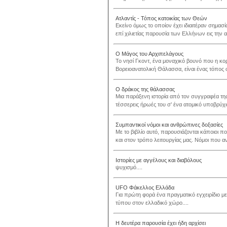
Ατλαντίς - Τόπος κατοικίας των Θεών
Εκείνο όμως το οποίον έχει ιδιαιτέραν σημασ
επί χιλιετίας παρουσία των Ελλήνων εις την αμ
Ο Μάγος του Αρχιπελάγους
Το νησί Γκοντ, ένα μοναχικό βουνό που η κ
Βορειοανατολική Θάλασσα, είναι ένας τόπος φη
Ο δράκος της θάλασσας
Μια παράξενη ιστορία από τον συγγραφέα τη
τέσσερεις ήρωές του σ' ένα ατομικό υποβρύχι
Συμπαντικοί νόμοι και ανθρώπινες δοξασίες
Με το βιβλίο αυτό, παρουσιάζονται κάποιοι 
και στον τρόπο λειτουργίας μας. Νόμοι που α
Ιστορίες με αγγέλους και διαβόλους
ψυχισμό....
UFO Φάκελλος Ελλάδα
Για πρώτη φορά ένα πραγματικό εγχειρίδιο με 
τύπου στον ελλαδικό χώρο....
Η δευτέρα παρουσία έχει ήδη αρχίσει