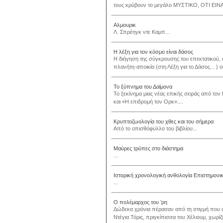
τους κρύβουν το μεγάλο ΜΥΣΤΙΚΟ, ΟΤΙ ΕΙ
Αλμουρικ
Λ. Σπρέηγκ ντε Καμπ...
Η λέξη για τον κόσμο είναι δάσος
Η διήγηση της σύγκρουσης του επεκτατικού, 
πλανήτη-αποικία (στη Λέξη για το Δάσος... ) ο
Το ξύπνημα του Δαίμονα
Το ξεκίνημα μιας νέας επικής σειράς από το
και «Η επιδρομή τον Ορκ»....
Κρυπτοζωολογία του χθες και του σήμερα
Από το οπισθόφυλλο του βιβλίου...
Μαύρες τρύπες στο διάστημα
...
Ιστορική χρονολογική ανθολογία Επιστημονικ
...
Ο πολέμαρχος του ’ρη
Δώδεκα χρόνια πέρασαν από τη στιγμή που ο
Ντέγια Τόρις, πριγκίπισσα του Χέλιουμ, χωρίζ