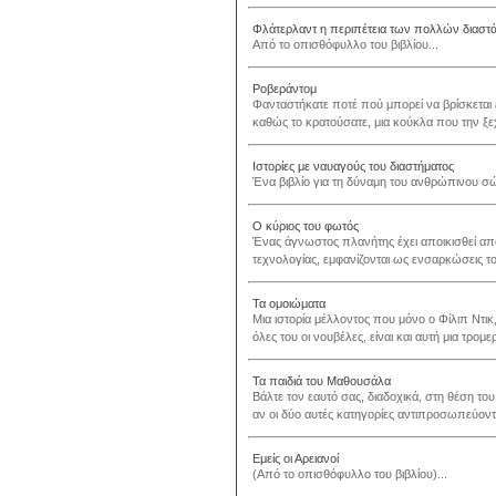
Φλάτερλαντ η περιπέτεια των πολλών διασ
Από το οπισθόφυλλο του βιβλίου...
Ροβεράντομ
Φανταστήκατε ποτέ πού μπορεί να βρίσκεται 
καθώς το κρατούσατε, μια κούκλα που την ξε
Ιστορίες με ναυαγούς του διαστήματος
Ένα βιβλίο για τη δύναμη του ανθρώπινου σώ
Ο κύριος του φωτός
Ένας άγνωστος πλανήτης έχει αποικισθεί από
τεχνολογίας, εμφανίζονται ως ενσαρκώσεις τ
Τα ομοιώματα
Μια ιστορία μέλλοντος που μόνο ο Φίλιπ Ντι
όλες του οι νουβέλες, είναι και αυτή μια τρομερ
Τα παιδιά του Μαθουσάλα
Βάλτε τον εαυτό σας, διαδοχικά, στη θέση του
αν οι δύο αυτές κατηγορίες αντιπροσωπεύοντ
Εμείς οι Αρειανοί
(Από το οπισθόφυλλο του βιβλίου)...