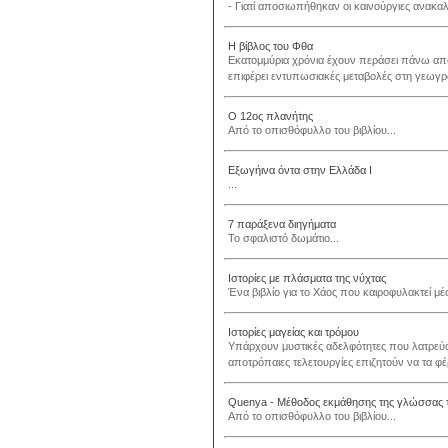
- Γιατί αποσιωπήθηκαν οι καινούργιες ανακα
Η βίβλος του Φθα
Εκατομμύρια χρόνια έχουν περάσει πάνω από
επιφέρει εντυπωσιακές μεταβολές στη γεωγρα
Ο 12ος πλανήτης
Από το οπισθόφυλλο του βιβλίου...
Εξωγήινα όντα στην Ελλάδα Ι
...
7 παράξενα διηγήματα
Το σφαλιστό δωμάτιο...
Ιστορίες με πλάσματα της νύχτας
Ένα βιβλίο για το Χάος που καιροφυλακτεί μ
Ιστορίες μαγείας και τρόμου
Υπάρχουν μυστικές αδελφότητες που λατρεύου
αποτρόπαιες τελετουργίες επιζητούν να τα φέ
Quenya - Μέθοδος εκμάθησης της γλώσσας το
Από το οπισθόφυλλο του βιβλίου...