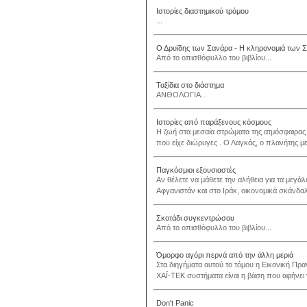
Ιστορίες διαστημικού τρόμου
...
Ο Δρυϊδης των Σανάρα - Η κληρονομιά των Σ
Από το οπισθόφυλλο του βιβλίου...
Ταξίδια στο διάστημα
ΑΝΘΟΛΟΓΙΑ...
Ιστορίες από παράξενους κόσμους
Η ζωή στα μεσαία στρώματα της ατμόσφαιρας τ
που είχε διώρυγες . Ο Λαγκάς, ο πλανήτης με 
Παγκόσμιοι εξουσιαστές
Αν θέλετε να μάθετε την αλήθεια για τα μεγάλ
Αφγανιστάν και στο Ιράκ, οικονομικά σκάνδαλ
Σκοτάδι συγκεντρώσου
Από το οπισθόφυλλο του βιβλίου...
Όμορφο αγόρι περνά από την άλλη μεριά
Στα διηγήματα αυτού το τόμου η Εικονική Π
ΧΑΪ-ΤΕΚ συστήματα είναι η βάση που αφήνει ν
Don't Panic