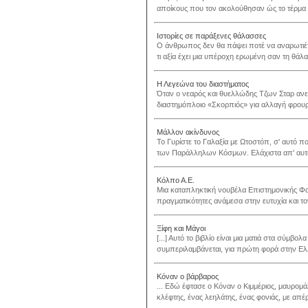
αποίκους που τον ακολούθησαν ώς το τέρμα τ
Ιστορίες σε παράξενες θάλασσες
Ο άνθρωπος δεν θα πάψει ποτέ να αναρωτιέται
τι αξία έχει μια υπέροχη ερωμένη σαν τη θάλασ
Η Λεγεώνα του διαστήματος
Όταν ο νεαρός και θυελλώδης Τζων Σταρ ανε
διαστημόπλοιο «Σκορπιός» για αλλαγή φρουρ
Μάλλον ακίνδυνος
Το Γυρίστε το Γαλαξία με Ωτοστόπ, σ' αυτό π
των Παράλληλων Κόσμων. Ελάχιστα απ' αυτά,
Κόλπο Α.Ε.
Μια καταπληκτική νουβέλα Επιστημονικής Φα
πραγματικότητες ανάμεσα στην ευτυχία και τον
Ξίφη και Μάγοι
[...] Αυτό το βιβλίο είναι μια ματιά στα σύμβ
συμπεριλαμβάνεται, για πρώτη φορά στην Ελλά
Κόναν ο βάρβαρος
... Εδώ έφτασε ο Κόναν ο Κιμμέριος, μαυρομάλ
κλέφτης, ένας λεηλάτης, ένας φονιάς, με απέρ