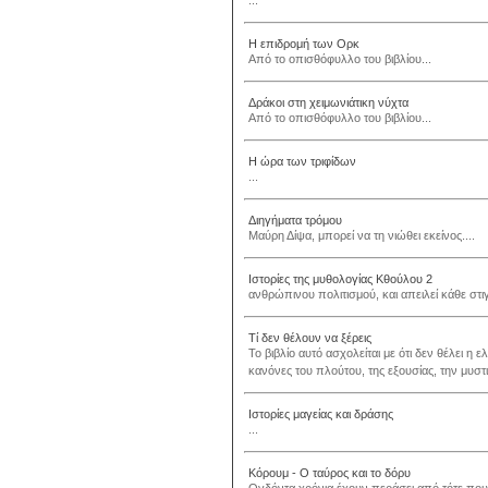
...
Η επιδρομή των Ορκ
Από το οπισθόφυλλο του βιβλίου...
Δράκοι στη χειμωνιάτικη νύχτα
Από το οπισθόφυλλο του βιβλίου...
Η ώρα των τριφίδων
...
Διηγήματα τρόμου
Μαύρη Δίψα, μπορεί να τη νιώθει εκείνος....
Ιστορίες της μυθολογίας Κθούλου 2
ανθρώπινου πολιτισμού, και απειλεί κάθε στιγμ
Τί δεν θέλουν να ξέρεις
Το βιβλίο αυτό ασχολείται με ότι δεν θέλει η 
κανόνες του πλούτου, της εξουσίας, την μυστι
Ιστορίες μαγείας και δράσης
...
Κόρουμ - Ο ταύρος και το δόρυ