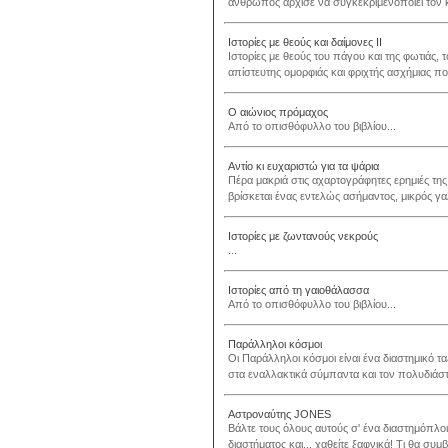
άνθρωπος άρχισε να συγκεκριμενοποιεί τον 
Ιστορίες με θεούς και δαίμονες ΙΙ
Ιστορίες με θεούς του πάγου και της φωτιάς
απίστευτης ομορφιάς και φριχτής ασχήμιας 
Ο αιώνιος πρόμαχος
Από το οπισθόφυλλο του βιβλίου...
Αντίο κι ευχαριστώ για τα ψάρια
Πέρα μακριά στις αχαρτογράφητες ερημιές της
βρίσκεται ένας εντελώς ασήμαντος, μικρός γ
Ιστορίες με ζωντανούς νεκρούς
...
Ιστορίες από τη γαιοθάλασσα
Από το οπισθόφυλλο του βιβλίου...
Παράλληλοι κόσμοι
Οι Παράλληλοι κόσμοι είναι ένα διαστημικό τα
στα εναλλακτικά σύμπαντα και τον πολυδιάστα
Αστροναύτης JONES
Βάλτε τους όλους αυτούς σ' ένα διαστημόπλοι
διαστήματος και... χαθείτε ξαφνικά! Τι θα συμβε