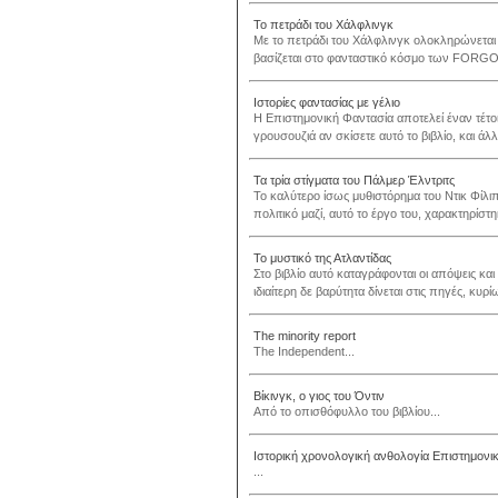
Το πετράδι του Χάλφλινγκ
Με το πετράδι του Χάλφλινγκ ολοκληρώνεται 
βασίζεται στο φανταστικό κόσμο των FORGO
Ιστορίες φαντασίας με γέλιο
Η Επιστημονική Φαντασία αποτελεί έναν τέτο
γρουσουζιά αν σκίσετε αυτό το βιβλίο, και άλλ
Τα τρία στίγματα του Πάλμερ Έλντριτς
Το καλύτερο ίσως μυθιστόρημα του Ντικ Φίλιπ
πολιτικό μαζί, αυτό το έργο του, χαρακτηρίστ
Το μυστικό της Ατλαντίδας
Στο βιβλίο αυτό καταγράφονται οι απόψεις και
ιδιαίτερη δε βαρύτητα δίνεται στις πηγές, κυρί
The minority report
The Independent...
Βίκινγκ, ο γιος του Όντιν
Από το οπισθόφυλλο του βιβλίου...
Ιστορική χρονολογική ανθολογία Επιστημονικ
...