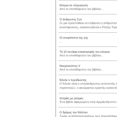
Κόσμοι σε σύγκρουση
Από το οπισθόφυλλο του βιβλίου...
Ο άνθρωπος Συν
Σε μια προσπάθεια να επιβιώσει η ανθρώπιν
αναπόφευκτος, κατασκευάζεται ο Ρότζερ Τορα
Οι ονειρότοποι της γης
...
Τα 10 σενάρια καταστροφής του κόσμου
Από το οπισθόφυλλο του βιβλίου...
Νεκροσκόπος V
Από το οπισθόφυλλο του βιβλίου...
Κόναν ο τυχοδιώκτης
Ο Κόναν είναι ο υπεράνθρωπος εκτελεστής 
περιπετειών, ο ακούραστος εραστής εκατοντά
Ιστορίες με μούμιες
Ένα βιβλίο αφιερωμένο στην Αρχαία Αίγυπτο 
Ο δρόμος του Ντέστινι
Τώρα, οι απόγονοι εκείνων των πρωτοπόρων 