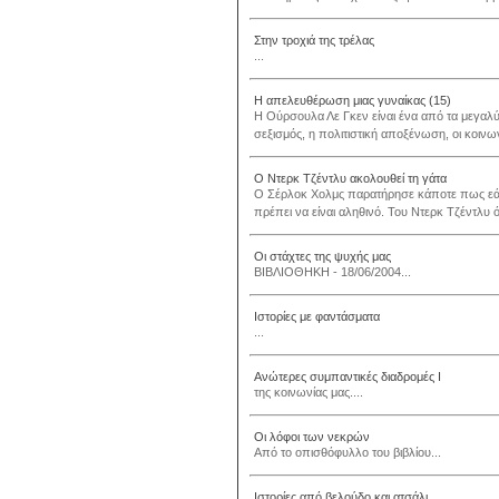
Στην τροχιά της τρέλας
...
Η απελευθέρωση μιας γυναίκας (15)
Η Ούρσουλα Λε Γκεν είναι ένα από τα μεγαλύ
σεξισμός, η πολιτιστική αποξένωση, οι κοινω
Ο Ντερκ Τζέντλυ ακολουθεί τη γάτα
Ο Σέρλοκ Χολμς παρατήρησε κάποτε πως εάν α
πρέπει να είναι αληθινό. Του Ντερκ Τζέντλυ ό
Οι στάχτες της ψυχής μας
ΒΙΒΛΙΟΘΗΚΗ - 18/06/2004...
Ιστορίες με φαντάσματα
...
Ανώτερες συμπαντικές διαδρομές Ι
της κοινωνίας μας....
Οι λόφοι των νεκρών
Από το οπισθόφυλλο του βιβλίου...
Ιστορίες από βελούδο και ατσάλι