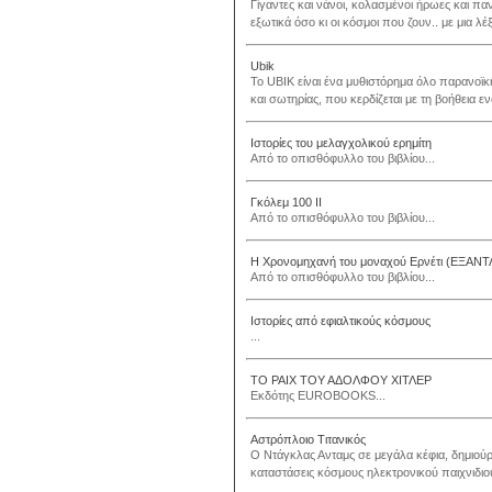
Γίγαντες και νάνοι, κολασμένοι ήρωες και πα
εξωτικά όσο κι οι κόσμοι που ζουν.. με μια λέξ
Ubik
Το UBIK είναι ένα μυθιστόρημα όλο παρανοϊκ
και σωτηρίας, που κερδίζεται με τη βοήθεια ε
Ιστορίες του μελαγχολικού ερημίτη
Από το οπισθόφυλλο του βιβλίου...
Γκόλεμ 100 ΙΙ
Από το οπισθόφυλλο του βιβλίου...
Η Χρονομηχανή του μοναχού Ερνέτι (ΕΞΑ
Από το οπισθόφυλλο του βιβλίου...
Ιστορίες από εφιαλτικούς κόσμους
...
ΤΟ ΡΑΙΧ ΤΟΥ ΑΔΟΛΦΟΥ ΧΙΤΛΕΡ
Εκδότης EUROBOOKS...
Αστρόπλοιο Τιτανικός
Ο Ντάγκλας Ανταμς σε μεγάλα κέφια, δημιούρ
καταστάσεις κόσμους ηλεκτρονικού παιχνιδιο