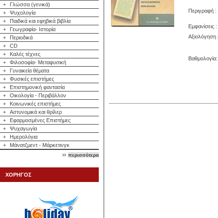
+
Γλώσσα (γενικά)
Περιγραφή :
+
Ψυχολογία
+
Παιδικά και εφηβικά βιβλία
Εμφανίσεις :
+
Γεωγραφία- Ιστορία
Αξιολόγηση 
+
Περιοδικά
+
CD
+
Καλές τέχνες
Βαθμολογία: 
+
Φιλοσοφία- Μεταφυσική
+
Γυναικεία θέματα
+
Φυσικές επιστήμες
+
Επιστημονική φαντασία
+
Οικολογία - Περιβάλλον
+
Κοινωνικές επιστήμες
+
Αστυνομικά και θρίλερ
+
Εφαρμοσμένες Επιστήμες
+
Ψυχαγωγία
+
Ημερολόγια
+
Μάνατζμεντ - Μάρκετινγκ
περισσότερα
ΧΟΡΗΓΟΣ