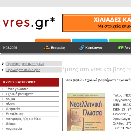
Αγγε
Εταιρείες
Κατάλογος
9.08.2026
Προσθήκη στα αγαπημένα
*μπες στο vres και βρες τ
Προωθήστε σε ένα φίλο
Vres βιβλία
/
Σχολικά βοηθήματα
/
Σχολικά
ΚΥΡΙΕΣ ΚΑΤΗΓΟΡΙΕΣ
+
Ξένες γλώσσες
+
Σχολικά βοηθήματα
Τίτλος : Ν
+
Λεξικά
Συγγραφέας
+
Βίντεο
ISBN : 9608
+
Θρησκεία
ISBN 13 : 9
+
Εκπαίδευση
Εκδόσεις :
Ε
+
Λαογραφία, ήθη και έθιμα
Χρονολογία 
Σελίδες : 27
+
Θέατρο
Τιμή:
11.76 
+
Λογοτεχνία