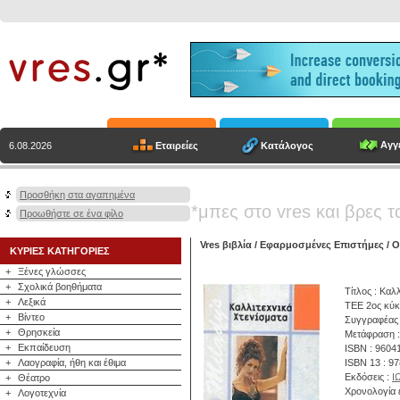
Αγγε
Εταιρείες
Κατάλογος
6.08.2026
Προσθήκη στα αγαπημένα
*μπες στο vres και βρες τ
Προωθήστε σε ένα φίλο
Vres βιβλία
/
Εφαρμοσμένες Επιστήμες
/
Ο
ΚΥΡΙΕΣ ΚΑΤΗΓΟΡΙΕΣ
+
Ξένες γλώσσες
+
Σχολικά βοηθήματα
Τίτλος : Καλ
+
Λεξικά
ΤΕΕ 2ος κύκ
+
Βίντεο
Συγγραφέας
+
Θρησκεία
Μετάφραση :
+
Εκπαίδευση
ISBN : 9604
+
Λαογραφία, ήθη και έθιμα
ISBN 13 : 9
Εκδόσεις :
Ι
+
Θέατρο
Χρονολογία 
+
Λογοτεχνία