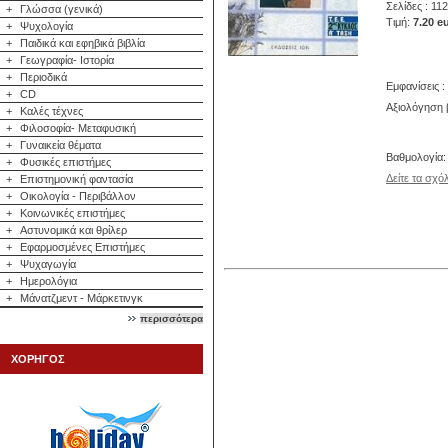
Σελίδες : 112
+
Γλώσσα (γενικά)
Τιμή:
7.20 e
+
Ψυχολογία
+
Παιδικά και εφηβικά βιβλία
+
Γεωγραφία- Ιστορία
+
Περιοδικά
Εμφανίσεις :
+
CD
Αξιολόγηση β
+
Καλές τέχνες
+
Φιλοσοφία- Μεταφυσική
+
Γυναικεία θέματα
Βαθμολογία
+
Φυσικές επιστήμες
Δείτε τα σχό
+
Επιστημονική φαντασία
+
Οικολογία - Περιβάλλον
+
Κοινωνικές επιστήμες
+
Αστυνομικά και θρίλερ
+
Εφαρμοσμένες Επιστήμες
+
Ψυχαγωγία
+
Ημερολόγια
+
Μάνατζμεντ - Μάρκετινγκ
περισσότερα
ΧΟΡΗΓΟΣ