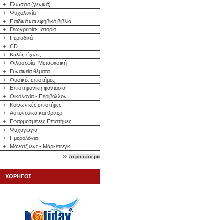
+
Γλώσσα (γενικά)
+
Ψυχολογία
+
Παιδικά και εφηβικά βιβλία
+
Γεωγραφία- Ιστορία
+
Περιοδικά
+
CD
+
Καλές τέχνες
+
Φιλοσοφία- Μεταφυσική
+
Γυναικεία θέματα
+
Φυσικές επιστήμες
+
Επιστημονική φαντασία
+
Οικολογία - Περιβάλλον
+
Κοινωνικές επιστήμες
+
Αστυνομικά και θρίλερ
+
Εφαρμοσμένες Επιστήμες
+
Ψυχαγωγία
+
Ημερολόγια
+
Μάνατζμεντ - Μάρκετινγκ
περισσότερα
ΧΟΡΗΓΟΣ