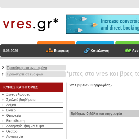
Αγγε
Εταιρείες
Κατάλογος
8.08.2026
Προσθήκη στα αγαπημένα
*μπες στο vres και βρες τ
Προωθήστε σε ένα φίλο
Vres βιβλία
/
Συγγραφέας
/
ΚΥΡΙΕΣ ΚΑΤΗΓΟΡΙΕΣ
+
Ξένες γλώσσες
+
Σχολικά βοηθήματα
+
Λεξικά
+
Βίντεο
Βρέθηκαν
0
βιβλία του συγγραφέα
+
Θρησκεία
+
Εκπαίδευση
+
Λαογραφία, ήθη και έθιμα
+
Θέατρο
+
Λογοτεχνία