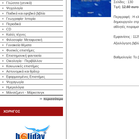
Σελίδες : 130
+
Γλώσσα (γενικά)
Τιμή:
12.60 euro
+
Ψυχολογία
+
Παιδικά και εφηβικά βιβλία
Περιγραφή : Η ελ
+
Γεωγραφία- Ιστορία
δημιουργούν στρ
+
Περιοδικά
αθλητές πειραμα
+
CD
+
Καλές τέχνες
Εμφανίσεις : 112
+
Φιλοσοφία- Μεταφυσική
Αξιολόγηση βιβλ
+
Γυναικεία θέματα
+
Φυσικές επιστήμες
+
Επιστημονική φαντασία
Βαθμολογία: Το β
+
Οικολογία - Περιβάλλον
+
Κοινωνικές επιστήμες
+
Αστυνομικά και θρίλερ
+
Εφαρμοσμένες Επιστήμες
+
Ψυχαγωγία
+
Ημερολόγια
+
Μάνατζμεντ - Μάρκετινγκ
περισσότερα
ΧΟΡΗΓΟΣ