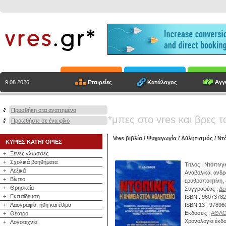
Αγγε
Εταιρείες
Κατάλογος
9.08.2026
Προσθήκη στα αγαπημένα
*μπες στο vres και βρες τ
Προωθήστε σε ένα φίλο
Vres βιβλία
/
Ψυχαγωγία
/
Αθλητισμός
/ Ντ
ΚΥΡΙΕΣ ΚΑΤΗΓΟΡΙΕΣ
+
Ξένες γλώσσες
+
Σχολικά βοηθήματα
Τίτλος : Ντόπινγ
+
Λεξικά
Αναβολικά, ανδρ
+
Βίντεο
ερυθροποιητίνη, 
+
Θρησκεία
Συγγραφέας :
Δε
+
Εκπαίδευση
ISBN : 9607378
+
Λαογραφία, ήθη και έθιμα
ISBN 13 : 9789
Εκδόσεις :
ΑΘΛ
+
Θέατρο
Χρονολογία έκδο
+
Λογοτεχνία