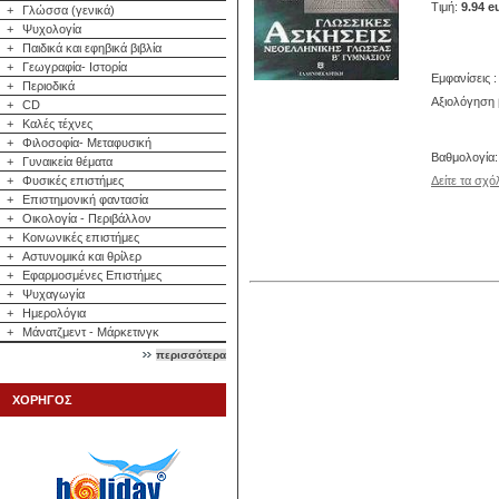
Τιμή:
9.94 e
+
Γλώσσα (γενικά)
+
Ψυχολογία
+
Παιδικά και εφηβικά βιβλία
+
Γεωγραφία- Ιστορία
Εμφανίσεις :
+
Περιοδικά
Αξιολόγηση 
+
CD
+
Καλές τέχνες
+
Φιλοσοφία- Μεταφυσική
Βαθμολογία
+
Γυναικεία θέματα
+
Φυσικές επιστήμες
Δείτε τα σχό
+
Επιστημονική φαντασία
+
Οικολογία - Περιβάλλον
+
Κοινωνικές επιστήμες
+
Αστυνομικά και θρίλερ
+
Εφαρμοσμένες Επιστήμες
+
Ψυχαγωγία
+
Ημερολόγια
+
Μάνατζμεντ - Μάρκετινγκ
περισσότερα
ΧΟΡΗΓΟΣ