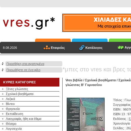
Αγγε
Εταιρείες
Κατάλογος
8.08.2026
Προσθήκη στα αγαπημένα
*μπες στο vres και βρες τ
Προωθήστε σε ένα φίλο
Vres βιβλία
/
Σχολικά βοηθήματα
/
Σχολικά
ΚΥΡΙΕΣ ΚΑΤΗΓΟΡΙΕΣ
γλώσσας Β' Γυμνασίου
+
Ξένες γλώσσες
+
Σχολικά βοηθήματα
+
Λεξικά
Τίτλος : Γλ
+
Βίντεο
Συγγραφέας
+
Θρησκεία
ISBN : 9607
+
Εκπαίδευση
ISBN 13 : 9
+
Λαογραφία, ήθη και έθιμα
Εκδόσεις :
Ε
Χρονολογία 
+
Θέατρο
Σελίδες : 26
+
Λογοτεχνία