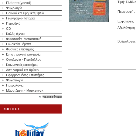
Τιμή:
11.86 
+
Γλώσσα (γενικά)
+
Ψυχολογία
Περιγραφή :
+
Παιδικά και εφηβικά βιβλία
+
Γεωγραφία- Ιστορία
Εμφανίσεις :
+
Περιοδικά
Αξιολόγηση 
+
CD
+
Καλές τέχνες
+
Φιλοσοφία- Μεταφυσική
Βαθμολογία: 
+
Γυναικεία θέματα
+
Φυσικές επιστήμες
+
Επιστημονική φαντασία
+
Οικολογία - Περιβάλλον
+
Κοινωνικές επιστήμες
+
Αστυνομικά και θρίλερ
+
Εφαρμοσμένες Επιστήμες
+
Ψυχαγωγία
+
Ημερολόγια
+
Μάνατζμεντ - Μάρκετινγκ
περισσότερα
ΧΟΡΗΓΟΣ