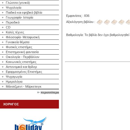
+
Γλώσσα (γενικά)
+
Ψυχολογία
+
Παιδικά και εφηβικά βιβλία
Εμφανίσεις : 836
+
Γεωγραφία- Ιστορία
Αξιολόγηση βιβλίου :
+
Περιοδικά
+
CD
+
Καλές τέχνες
Βαθμολογία: Το βιβλίο δεν έχει βαθμολογηθεί
+
Φιλοσοφία- Μεταφυσική
+
Γυναικεία θέματα
+
Φυσικές επιστήμες
+
Επιστημονική φαντασία
+
Οικολογία - Περιβάλλον
+
Κοινωνικές επιστήμες
+
Αστυνομικά και θρίλερ
+
Εφαρμοσμένες Επιστήμες
+
Ψυχαγωγία
+
Ημερολόγια
+
Μάνατζμεντ - Μάρκετινγκ
περισσότερα
ΧΟΡΗΓΟΣ