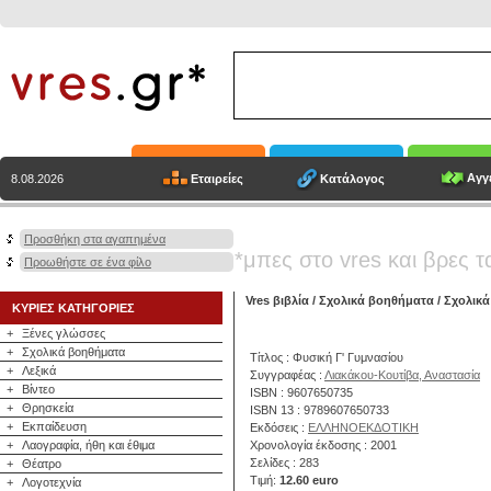
Αγγε
Εταιρείες
Κατάλογος
8.08.2026
Προσθήκη στα αγαπημένα
*μπες στο vres και βρες τ
Προωθήστε σε ένα φίλο
Vres βιβλία
/
Σχολικά βοηθήματα
/
Σχολικά
ΚΥΡΙΕΣ ΚΑΤΗΓΟΡΙΕΣ
+
Ξένες γλώσσες
+
Σχολικά βοηθήματα
Τίτλος : Φυσική Γ' Γυμνασίου
+
Λεξικά
Συγγραφέας :
Λιακάκου-Κουτίβα, Αναστασία
+
Βίντεο
ISBN : 9607650735
+
Θρησκεία
ISBN 13 : 9789607650733
+
Εκπαίδευση
Εκδόσεις :
ΕΛΛΗΝΟΕΚΔΟΤΙΚΗ
+
Λαογραφία, ήθη και έθιμα
Χρονολογία έκδοσης : 2001
Σελίδες : 283
+
Θέατρο
Τιμή:
12.60 euro
+
Λογοτεχνία