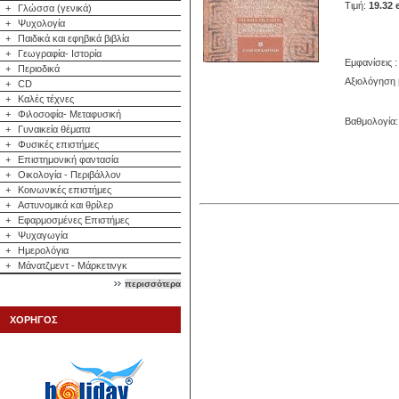
Τιμή:
19.32 
+
Γλώσσα (γενικά)
+
Ψυχολογία
+
Παιδικά και εφηβικά βιβλία
+
Γεωγραφία- Ιστορία
Εμφανίσεις :
+
Περιοδικά
Αξιολόγηση 
+
CD
+
Καλές τέχνες
+
Φιλοσοφία- Μεταφυσική
Βαθμολογία: 
+
Γυναικεία θέματα
+
Φυσικές επιστήμες
+
Επιστημονική φαντασία
+
Οικολογία - Περιβάλλον
+
Κοινωνικές επιστήμες
+
Αστυνομικά και θρίλερ
+
Εφαρμοσμένες Επιστήμες
+
Ψυχαγωγία
+
Ημερολόγια
+
Μάνατζμεντ - Μάρκετινγκ
περισσότερα
ΧΟΡΗΓΟΣ