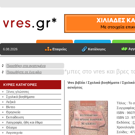
Αγγε
Εταιρείες
Κατάλογος
6.08.2026
Προσθήκη στα αγαπημένα
*μπες στο vres και βρες τ
Προωθήστε σε ένα φίλο
Vres βιβλία
/
Σχολικά βοηθήματα
/
Σχολικά
ΚΥΡΙΕΣ ΚΑΤΗΓΟΡΙΕΣ
ασκήσεις
+
Ξένες γλώσσες
+
Σχολικά βοηθήματα
+
Λεξικά
Τίτλος : Το 
+
Βίντεο
Συγγραφέας
+
Θρησκεία
ISBN : 9607
+
Εκπαίδευση
ISBN 13 : 9
+
Λαογραφία, ήθη και έθιμα
Εκδόσεις :
Ε
Χρονολογία 
+
Θέατρο
Σελίδες : 47
+
Λογοτεχνία