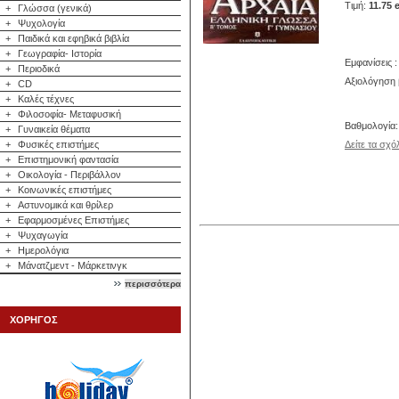
Τιμή:
11.75 
+
Γλώσσα (γενικά)
+
Ψυχολογία
+
Παιδικά και εφηβικά βιβλία
+
Γεωγραφία- Ιστορία
Εμφανίσεις :
+
Περιοδικά
Αξιολόγηση 
+
CD
+
Καλές τέχνες
+
Φιλοσοφία- Μεταφυσική
Βαθμολογία
+
Γυναικεία θέματα
+
Φυσικές επιστήμες
Δείτε τα σχό
+
Επιστημονική φαντασία
+
Οικολογία - Περιβάλλον
+
Κοινωνικές επιστήμες
+
Αστυνομικά και θρίλερ
+
Εφαρμοσμένες Επιστήμες
+
Ψυχαγωγία
+
Ημερολόγια
+
Μάνατζμεντ - Μάρκετινγκ
περισσότερα
ΧΟΡΗΓΟΣ