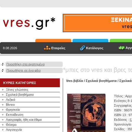
Αγγε
Εταιρείες
Κατάλογος
8.08.2026
Προσθήκη στα αγαπημένα
*μπες στο vres και βρες τ
Προωθήστε σε ένα φίλο
Vres βιβλία
/
Σχολικά βοηθήματα
/
Σχολικά
ΚΥΡΙΕΣ ΚΑΤΗΓΟΡΙΕΣ
+
Ξένες γλώσσες
+
Σχολικά βοηθήματα
Τίτλος : Αρχ
+
Λεξικά
Ενότητες 8-
+
Βίντεο
Συγγραφέας
+
Θρησκεία
ISBN : 9607
+
Εκπαίδευση
ISBN 13 : 9
+
Λαογραφία, ήθη και έθιμα
Εκδόσεις :
Ε
Χρονολογία 
+
Θέατρο
Σελίδες : 35
+
Λογοτεχνία