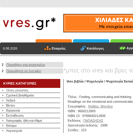
Αγγε
Εταιρείες
Κατάλογος
6.08.2026
Προσθήκη στα αγαπημένα
*μπες στο vres και βρες τ
Προωθήστε σε ένα φίλο
Vres βιβλία
/
Ψυχολογία
/
Ψυχολογία Εκπα
ΚΥΡΙΕΣ ΚΑΤΗΓΟΡΙΕΣ
+
Ξένες γλώσσες
+
Σχολικά βοηθήματα
Τίτλος : Feeling, communicating and thinking
+
Λεξικά
Readings on the emotional and communication
+
Βίντεο
Συγγραφέας :
Ντάβου, Μπετίνα
+
Θρησκεία
ISBN : 9600212805
+
Εκπαίδευση
ISBN 13 : 9789600212808
+
Λαογραφία, ήθη και έθιμα
Εκδόσεις :
ΠΑΠΑΖΗΣΗΣ
Χρονολογία έκδοσης : 1998
+
Θέατρο
Σελίδες : 223
+
Λογοτεχνία