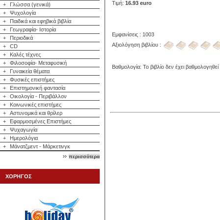
Τιμή:
16.93 euro
+
Γλώσσα (γενικά)
+
Ψυχολογία
+
Παιδικά και εφηβικά βιβλία
+
Γεωγραφία- Ιστορία
Εμφανίσεις : 1003
+
Περιοδικά
Αξιολόγηση βιβλίου :
+
CD
+
Καλές τέχνες
+
Φιλοσοφία- Μεταφυσική
Βαθμολογία: Το βιβλίο δεν έχει βαθμολογηθεί
+
Γυναικεία θέματα
+
Φυσικές επιστήμες
+
Επιστημονική φαντασία
+
Οικολογία - Περιβάλλον
+
Κοινωνικές επιστήμες
+
Αστυνομικά και θρίλερ
+
Εφαρμοσμένες Επιστήμες
+
Ψυχαγωγία
+
Ημερολόγια
+
Μάνατζμεντ - Μάρκετινγκ
περισσότερα
ΧΟΡΗΓΟΣ