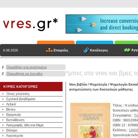
Αγγε
Εταιρείες
Κατάλογος
6.08.2026
Προσθήκη στα αγαπημένα
*μπες στο vres και βρες τ
Προωθήστε σε ένα φίλο
Vres βιβλία
/
Ψυχολογία
/
Ψυχολογία Εκπα
ΚΥΡΙΕΣ ΚΑΤΗΓΟΡΙΕΣ
αντιμετώπιση των δυσκολιών μάθησης
+
Ξένες γλώσσες
+
Σχολικά βοηθήματα
+
Λεξικά
Τίτλος : Η επίδο
+
Βίντεο
δυσκολιών μάθη
+
Θρησκεία
Συγγραφέας :
Τσ
+
Εκπαίδευση
ISBN : 9601208
+
Λαογραφία, ήθη και έθιμα
ISBN 13 : 9789
Εκδόσεις :
UNIV
+
Θέατρο
Χρονολογία έκδο
+
Λογοτεχνία