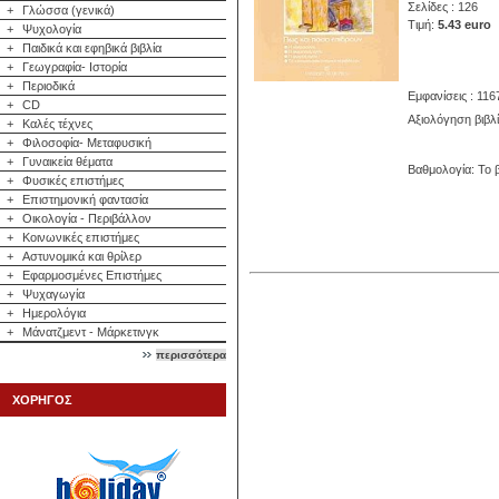
Σελίδες : 126
+
Γλώσσα (γενικά)
Τιμή:
5.43 euro
+
Ψυχολογία
+
Παιδικά και εφηβικά βιβλία
+
Γεωγραφία- Ιστορία
+
Περιοδικά
Εμφανίσεις : 116
+
CD
Αξιολόγηση βιβλ
+
Καλές τέχνες
+
Φιλοσοφία- Μεταφυσική
+
Γυναικεία θέματα
Βαθμολογία: Το β
+
Φυσικές επιστήμες
+
Επιστημονική φαντασία
+
Οικολογία - Περιβάλλον
+
Κοινωνικές επιστήμες
+
Αστυνομικά και θρίλερ
+
Εφαρμοσμένες Επιστήμες
+
Ψυχαγωγία
+
Ημερολόγια
+
Μάνατζμεντ - Μάρκετινγκ
περισσότερα
ΧΟΡΗΓΟΣ