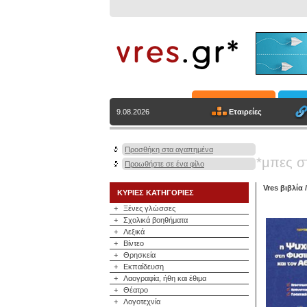
Εταιρείες
9.08.2026
Προσθήκη στα αγαπημένα
*μπες σ
Προωθήστε σε ένα φίλο
Vres βιβλία
ΚΥΡΙΕΣ ΚΑΤΗΓΟΡΙΕΣ
+
Ξένες γλώσσες
+
Σχολικά βοηθήματα
+
Λεξικά
+
Βίντεο
+
Θρησκεία
+
Εκπαίδευση
+
Λαογραφία, ήθη και έθιμα
+
Θέατρο
+
Λογοτεχνία