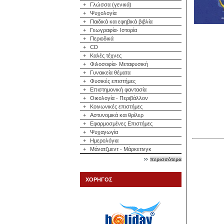
+
Γλώσσα (γενικά)
+
Ψυχολογία
+
Παιδικά και εφηβικά βιβλία
+
Γεωγραφία- Ιστορία
+
Περιοδικά
+
CD
+
Καλές τέχνες
+
Φιλοσοφία- Μεταφυσική
+
Γυναικεία θέματα
+
Φυσικές επιστήμες
+
Επιστημονική φαντασία
+
Οικολογία - Περιβάλλον
+
Κοινωνικές επιστήμες
+
Αστυνομικά και θρίλερ
+
Εφαρμοσμένες Επιστήμες
+
Ψυχαγωγία
+
Ημερολόγια
+
Μάνατζμεντ - Μάρκετινγκ
περισσότερα
ΧΟΡΗΓΟΣ