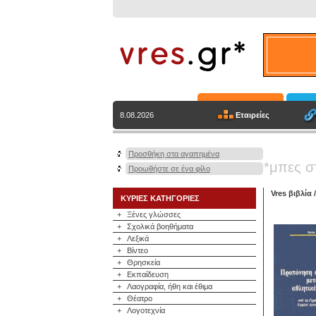
Εταιρείες
8.08.2026
Προσθήκη στα αγαπημένα
*μπες σ
Προωθήστε σε ένα φίλο
Vres βιβλία
ΚΥΡΙΕΣ ΚΑΤΗΓΟΡΙΕΣ
+
Ξένες γλώσσες
+
Σχολικά βοηθήματα
+
Λεξικά
+
Βίντεο
+
Θρησκεία
+
Εκπαίδευση
+
Λαογραφία, ήθη και έθιμα
+
Θέατρο
+
Λογοτεχνία