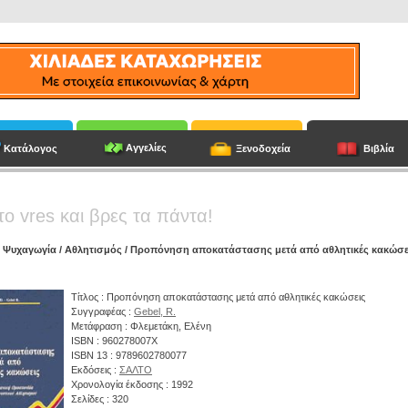
Αγγελίες
Κατάλογος
Ξενοδοχεία
Βιβλία
το vres και βρες τα πάντα!
/
Ψυχαγωγία
/
Αθλητισμός
/ Προπόνηση αποκατάστασης μετά από αθλητικές κακώσε
Τίτλος : Προπόνηση αποκατάστασης μετά από αθλητικές κακώσεις
Συγγραφέας :
Gebel, R.
Μετάφραση : Φλεμετάκη, Ελένη
ISBN : 960278007X
ISBN 13 : 9789602780077
Εκδόσεις :
ΣΑΛΤΟ
Χρονολογία έκδοσης : 1992
Σελίδες : 320