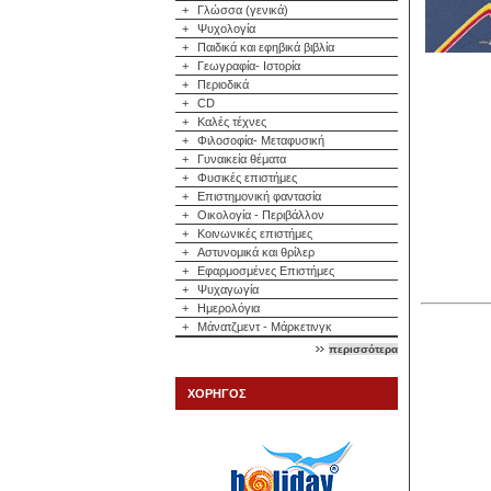
+
Γλώσσα (γενικά)
+
Ψυχολογία
+
Παιδικά και εφηβικά βιβλία
+
Γεωγραφία- Ιστορία
+
Περιοδικά
+
CD
+
Καλές τέχνες
+
Φιλοσοφία- Μεταφυσική
+
Γυναικεία θέματα
+
Φυσικές επιστήμες
+
Επιστημονική φαντασία
+
Οικολογία - Περιβάλλον
+
Κοινωνικές επιστήμες
+
Αστυνομικά και θρίλερ
+
Εφαρμοσμένες Επιστήμες
+
Ψυχαγωγία
+
Ημερολόγια
+
Μάνατζμεντ - Μάρκετινγκ
περισσότερα
ΧΟΡΗΓΟΣ