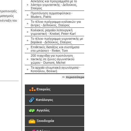
Ασκήσεις και προγράμματα με το
+
λάστιχο γυμναστικής - Δεδούκος,
Σταύρος
 προπονητές
Προπόνηση τερματοφύλακα -
+
υματισμούς
Muders, Patric
νένταξη του
Το τέλειο πρόγραμμα κοιλιακών για
+
άντρες - Δεδούκος, Σταύρος
Κοιλιακοί, ραχιαίοι λειτουργική
+
γυμναστική - Knebel, Peter-Karl
Το τέλειο πρόγραμμα γυμναστικής με
+
βαράκια - Δεδούκος, Σταύρος
Επιθετικές διατάξεις και συστήματα
+
στο μπάσκετ - Reiter, Tom
200 παιχνίδια για προπόνηση
+
τακτικής σε ζώνες αγωνιστικού
χώρου - Dumont, Michel
Τα αρχαία ολυμπιακά αγωνίσματα -
+
Κοτσάλου, Βσιλική
περισσότερα
Εταιρείες
Κατάλογος
Αγγελίες
Ξενοδοχεία