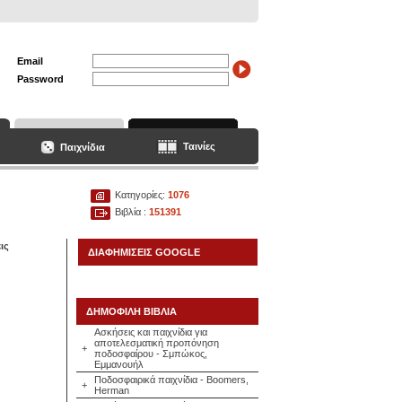
Email
Password
Ταινίες
Παιχνίδια
Κατηγορίες:
1076
Βιβλία :
151391
ις
ΔΙΑΦΗΜΙΣΕΙΣ GOOGLE
ΔΗΜΟΦΙΛΗ ΒΙΒΛΙΑ
Ασκήσεις και παιχνίδια για
αποτελεσματική προπόνηση
+
ποδοσφαίρου - Σμπώκος,
Εμμανουήλ
Ποδοσφαιρικά παιχνίδια - Boomers,
+
Herman