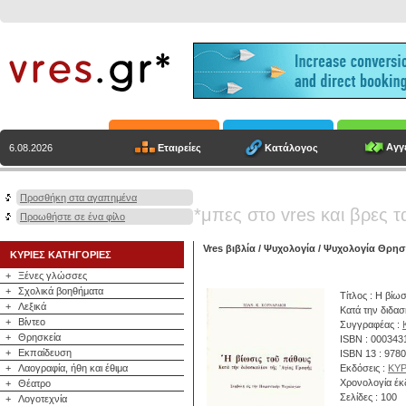
Αγγε
Εταιρείες
Κατάλογος
6.08.2026
Προσθήκη στα αγαπημένα
*μπες στο vres και βρες τ
Προωθήστε σε ένα φίλο
Vres βιβλία
/
Ψυχολογία
/
Ψυχολογία Θρησ
ΚΥΡΙΕΣ ΚΑΤΗΓΟΡΙΕΣ
+
Ξένες γλώσσες
+
Σχολικά βοηθήματα
Τίτλος : Η βίω
+
Λεξικά
Κατά την διδασ
+
Βίντεο
Συγγραφέας :
+
Θρησκεία
ISBN : 000343
+
Εκπαίδευση
ISBN 13 : 978
+
Λαογραφία, ήθη και έθιμα
Εκδόσεις :
ΚΥΡ
Χρονολογία έκ
+
Θέατρο
Σελίδες : 100
+
Λογοτεχνία