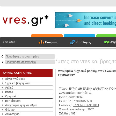
Αγγε
Εταιρείες
Κατάλογος
7.08.2026
Προσθήκη στα αγαπημένα
*μπες στο vres και βρες τ
Προωθήστε σε ένα φίλο
Vres βιβλία
/
Σχολικά βοηθήματα
/
Σχολικά
ΚΥΡΙΕΣ ΚΑΤΗΓΟΡΙΕΣ
ΓΥΜΝΑΣΙΟΥ
+
Ξένες γλώσσες
+
Σχολικά βοηθήματα
+
Λεξικά
Τίτλος : ΕΥΡΙΠΙΔΗ ΕΛΕΝΗ ΔΡΑΜΑΤΙΚΗ ΠΟ
+
Βίντεο
Συγγραφέας :
Παππάς, Χ.
+
Θρησκεία
ISBN : 9608458552
+
Εκπαίδευση
ISBN 13 : 9789608458550
+
Λαογραφία, ήθη και έθιμα
Εκδόσεις :
ΕΛΛΗΝΟΕΚΔΟΤΙΚΗ
Χρονολογία έκδοσης : 2007
+
Θέατρο
Σελίδες : 492
+
Λογοτεχνία