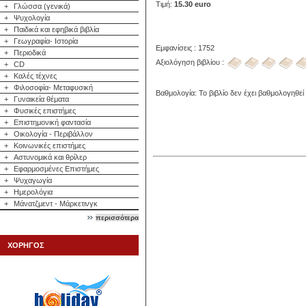
Τιμή:
15.30 euro
+
Γλώσσα (γενικά)
+
Ψυχολογία
+
Παιδικά και εφηβικά βιβλία
+
Γεωγραφία- Ιστορία
Εμφανίσεις : 1752
+
Περιοδικά
Αξιολόγηση βιβλίου :
+
CD
+
Καλές τέχνες
+
Φιλοσοφία- Μεταφυσική
Βαθμολογία: Το βιβλίο δεν έχει βαθμολογηθεί
+
Γυναικεία θέματα
+
Φυσικές επιστήμες
+
Επιστημονική φαντασία
+
Οικολογία - Περιβάλλον
+
Κοινωνικές επιστήμες
+
Αστυνομικά και θρίλερ
+
Εφαρμοσμένες Επιστήμες
+
Ψυχαγωγία
+
Ημερολόγια
+
Μάνατζμεντ - Μάρκετινγκ
περισσότερα
ΧΟΡΗΓΟΣ