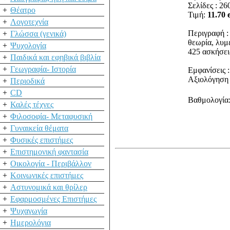
Σελίδες : 26
+
Θέατρο
Τιμή:
11.70 
+
Λογοτεχνία
Περιγραφή :
+
Γλώσσα (γενικά)
θεωρία, λυμ
+
Ψυχολογία
425 ασκήσει
+
Παιδικά και εφηβικά βιβλία
+
Γεωγραφία- Ιστορία
Εμφανίσεις :
Αξιολόγηση 
+
Περιοδικά
+
CD
Βαθμολογία:
+
Καλές τέχνες
+
Φιλοσοφία- Μεταφυσική
+
Γυναικεία θέματα
+
Φυσικές επιστήμες
+
Επιστημονική φαντασία
+
Οικολογία - Περιβάλλον
+
Κοινωνικές επιστήμες
+
Αστυνομικά και θρίλερ
+
Εφαρμοσμένες Επιστήμες
+
Ψυχαγωγία
+
Ημερολόγια