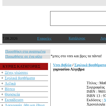
Κατάλογος
Αγγ
7.08.2026
Εταιρείες
Προσθήκη στα αγαπημένα
*μπες στο vres και βρες τα πάντα!
Προωθήστε σε ένα φίλο
Vres βιβλία
/
Σχολικά βοηθήματ
ΚΥΡΙΕΣ ΚΑΤΗΓΟΡΙΕΣ
γυμνασίου Αλγεβρα
+
Ξένες γλώσσες
+
Σχολικά βοηθήματα
Τίτλος : Μα
+
Λεξικά
Συγγραφέας 
+
Βίντεο
ISBN : 960
+
Θρησκεία
ISBN 13 : 
+
Εκπαίδευση
Εκδόσεις :
Ν
Χρονολογία 
+
Λαογραφία, ήθη και έθιμα