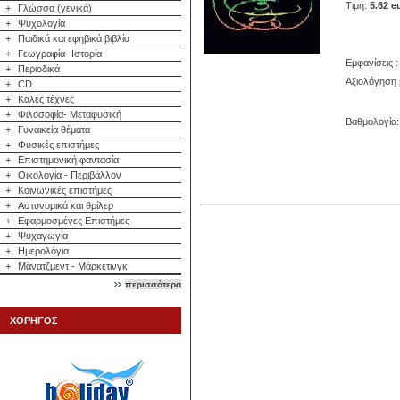
Τιμή:
5.62 e
+
Γλώσσα (γενικά)
+
Ψυχολογία
+
Παιδικά και εφηβικά βιβλία
+
Γεωγραφία- Ιστορία
Εμφανίσεις :
+
Περιοδικά
Αξιολόγηση 
+
CD
+
Καλές τέχνες
+
Φιλοσοφία- Μεταφυσική
Βαθμολογία: 
+
Γυναικεία θέματα
+
Φυσικές επιστήμες
+
Επιστημονική φαντασία
+
Οικολογία - Περιβάλλον
+
Κοινωνικές επιστήμες
+
Αστυνομικά και θρίλερ
+
Εφαρμοσμένες Επιστήμες
+
Ψυχαγωγία
+
Ημερολόγια
+
Μάνατζμεντ - Μάρκετινγκ
περισσότερα
ΧΟΡΗΓΟΣ