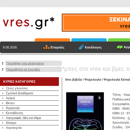
Αγγε
Εταιρείες
Κατάλογος
8.08.2026
Προσθήκη στα αγαπημένα
*μπες στο vres και βρες τ
Προωθήστε σε ένα φίλο
Vres βιβλία
/
Ψυχολογία
/
Ψυχολογία Εκπα
ΚΥΡΙΕΣ ΚΑΤΗΓΟΡΙΕΣ
+
Ξένες γλώσσες
+
Σχολικά βοηθήματα
Τίτλος : Χει
+
Λεξικά
Παιδαγωγικέ
+
Βίντεο
Συγγραφέας
+
Θρησκεία
ISBN : 9600
+
Εκπαίδευση
ISBN 13 : 9
+
Λαογραφία, ήθη και έθιμα
Εκδόσεις :
Κ
Χρονολογία 
+
Θέατρο
Σελίδες : 10
+
Λογοτεχνία