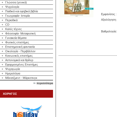
+
Γλώσσα (γενικά)
+
Ψυχολογία
+
Παιδικά και εφηβικά βιβλία
Εμφανίσεις :
+
Γεωγραφία- Ιστορία
Αξιολόγηση 
+
Περιοδικά
+
CD
+
Καλές τέχνες
Βαθμολογία: 
+
Φιλοσοφία- Μεταφυσική
+
Γυναικεία θέματα
+
Φυσικές επιστήμες
+
Επιστημονική φαντασία
+
Οικολογία - Περιβάλλον
+
Κοινωνικές επιστήμες
+
Αστυνομικά και θρίλερ
+
Εφαρμοσμένες Επιστήμες
+
Ψυχαγωγία
+
Ημερολόγια
+
Μάνατζμεντ - Μάρκετινγκ
περισσότερα
ΧΟΡΗΓΟΣ