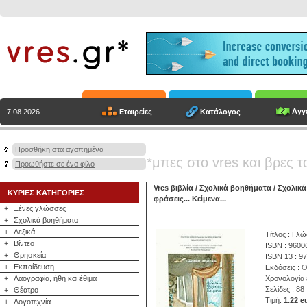
Αγγε
Εταιρείες
Κατάλογος
7.08.2026
Προσθήκη στα αγαπημένα
*μπες στο vres και βρες τ
Προωθήστε σε ένα φίλο
Vres βιβλία
/
Σχολικά βοηθήματα
/
Σχολικά
ΚΥΡΙΕΣ ΚΑΤΗΓΟΡΙΕΣ
φράσεις... Κείμενα...
+
Ξένες γλώσσες
+
Σχολικά βοηθήματα
+
Λεξικά
Τίτλος : Γλώ
+
Βίντεο
ISBN : 9600
+
Θρησκεία
ISBN 13 : 9
+
Εκπαίδευση
Εκδόσεις :
Ο
+
Λαογραφία, ήθη και έθιμα
Χρονολογία 
Σελίδες : 88
+
Θέατρο
Τιμή:
1.22 e
+
Λογοτεχνία