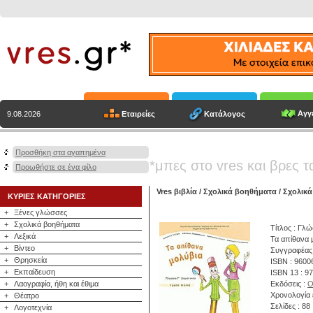
Αγγε
Εταιρείες
Κατάλογος
9.08.2026
Προσθήκη στα αγαπημένα
*μπες στο vres και βρες τ
Προωθήστε σε ένα φίλο
Vres βιβλία
/
Σχολικά βοηθήματα
/
Σχολικά
ΚΥΡΙΕΣ ΚΑΤΗΓΟΡΙΕΣ
+
Ξένες γλώσσες
+
Σχολικά βοηθήματα
Τίτλος : Γλ
+
Λεξικά
Τα απίθανα 
+
Βίντεο
Συγγραφέας
+
Θρησκεία
ISBN : 9600
+
Εκπαίδευση
ISBN 13 : 9
+
Λαογραφία, ήθη και έθιμα
Εκδόσεις :
Ο
Χρονολογία 
+
Θέατρο
Σελίδες : 88
+
Λογοτεχνία