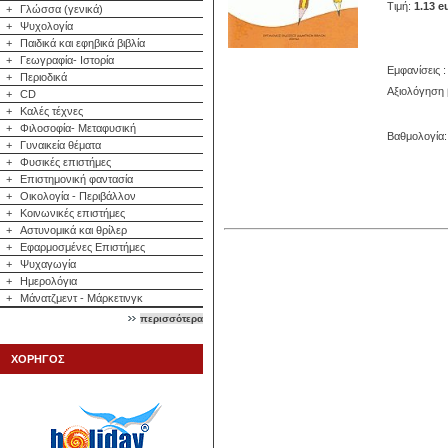
Τιμή:
1.13 e
+
Γλώσσα (γενικά)
+
Ψυχολογία
+
Παιδικά και εφηβικά βιβλία
+
Γεωγραφία- Ιστορία
Εμφανίσεις :
+
Περιοδικά
Αξιολόγηση 
+
CD
+
Καλές τέχνες
+
Φιλοσοφία- Μεταφυσική
Βαθμολογία: 
+
Γυναικεία θέματα
+
Φυσικές επιστήμες
+
Επιστημονική φαντασία
+
Οικολογία - Περιβάλλον
+
Κοινωνικές επιστήμες
+
Αστυνομικά και θρίλερ
+
Εφαρμοσμένες Επιστήμες
+
Ψυχαγωγία
+
Ημερολόγια
+
Μάνατζμεντ - Μάρκετινγκ
περισσότερα
ΧΟΡΗΓΟΣ