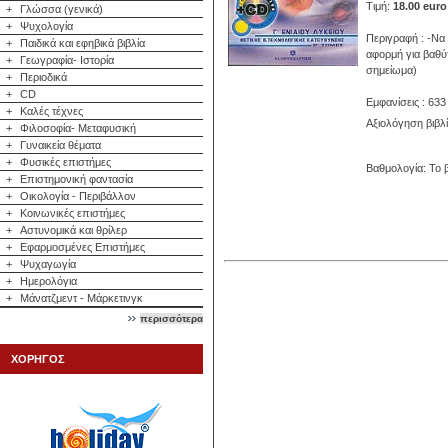
Τιμή:
18.00 euro
+
Γλώσσα (γενικά)
+
Ψυχολογία
Περιγραφή : -Να 
+
Παιδικά και εφηβικά βιβλία
αφορμή για βαθύτ
+
Γεωγραφία- Ιστορία
σημείωμα)
+
Περιοδικά
+
CD
Εμφανίσεις : 633
+
Καλές τέχνες
Αξιολόγηση βιβλ
+
Φιλοσοφία- Μεταφυσική
+
Γυναικεία θέματα
+
Φυσικές επιστήμες
Βαθμολογία: Το β
+
Επιστημονική φαντασία
+
Οικολογία - Περιβάλλον
+
Κοινωνικές επιστήμες
+
Αστυνομικά και θρίλερ
+
Εφαρμοσμένες Επιστήμες
+
Ψυχαγωγία
+
Ημερολόγια
+
Μάνατζμεντ - Μάρκετινγκ
περισσότερα
ΧΟΡΗΓΟΣ