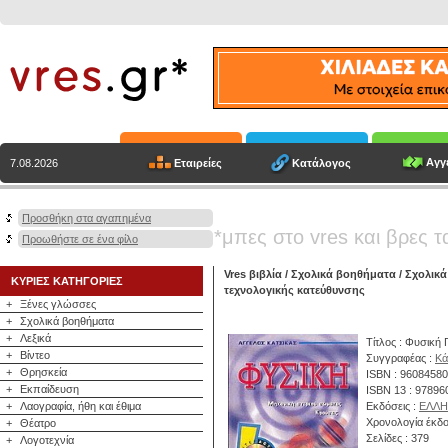
Αγγε
Εταιρείες
Κατάλογος
7.08.2026
Προσθήκη στα αγαπημένα
*μπες στο vres και βρες τ
Προωθήστε σε ένα φίλο
Vres βιβλία
/
Σχολικά βοηθήματα
/
Σχολικά
ΚΥΡΙΕΣ ΚΑΤΗΓΟΡΙΕΣ
τεχνολογικής κατεύθυνσης
+
Ξένες γλώσσες
+
Σχολικά βοηθήματα
+
Λεξικά
Τίτλος : Φυσική 
+
Βίντεο
Συγγραφέας :
Κά
+
Θρησκεία
ISBN : 9608458
+
Εκπαίδευση
ISBN 13 : 9789
+
Λαογραφία, ήθη και έθιμα
Εκδόσεις :
ΕΛΛΗ
Χρονολογία έκδο
+
Θέατρο
Σελίδες : 379
+
Λογοτεχνία