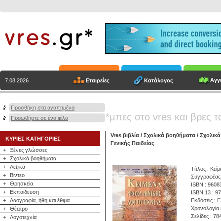
Αγγε
Εταιρείες
Κατάλογος
7.08.2026
Προσθήκη στα αγαπημένα
*μπες στο vres και βρες τ
Προωθήστε σε ένα φίλο
Vres βιβλία
/
Σχολικά βοηθήματα
/
Σχολικά
ΚΥΡΙΕΣ ΚΑΤΗΓΟΡΙΕΣ
Γενικής Παιδείας
+
Ξένες γλώσσες
+
Σχολικά βοηθήματα
+
Λεξικά
Τίτλος : Κεί
+
Βίντεο
Συγγραφέας
+
Θρησκεία
ISBN : 9608
+
Εκπαίδευση
ISBN 13 : 9
+
Λαογραφία, ήθη και έθιμα
Εκδόσεις :
Ε
Χρονολογία 
+
Θέατρο
Σελίδες : 78
+
Λογοτεχνία