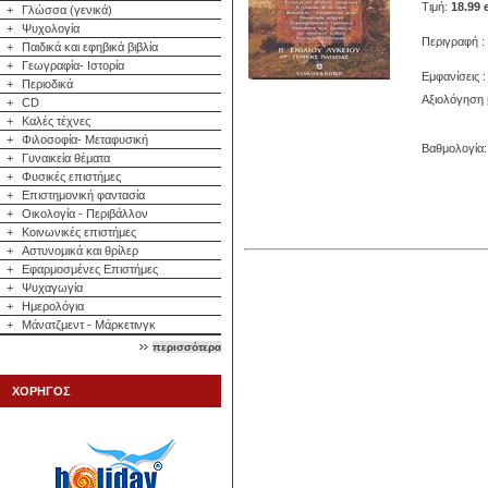
Τιμή:
18.99 
+
Γλώσσα (γενικά)
+
Ψυχολογία
Περιγραφή : 
+
Παιδικά και εφηβικά βιβλία
+
Γεωγραφία- Ιστορία
Εμφανίσεις :
+
Περιοδικά
Αξιολόγηση 
+
CD
+
Καλές τέχνες
+
Φιλοσοφία- Μεταφυσική
Βαθμολογία: 
+
Γυναικεία θέματα
+
Φυσικές επιστήμες
+
Επιστημονική φαντασία
+
Οικολογία - Περιβάλλον
+
Κοινωνικές επιστήμες
+
Αστυνομικά και θρίλερ
+
Εφαρμοσμένες Επιστήμες
+
Ψυχαγωγία
+
Ημερολόγια
+
Μάνατζμεντ - Μάρκετινγκ
περισσότερα
ΧΟΡΗΓΟΣ