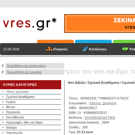
Αγγ
Εταιρείες
Κατάλογος
10.08.2026
Προσθήκη στα αγαπημένα
*μπες στο vres και βρες τ
Προωθήστε σε ένα φίλο
Vres βιβλία
/
Σχολικά βοηθήματα
/
Σχολικά
ΚΥΡΙΕΣ ΚΑΤΗΓΟΡΙΕΣ
+
Ξένες γλώσσες
+
Σχολικά βοηθήματα
Τίτλος : ΕΚΘΕΣΕΙΣ ΓΥΜΝΑΣΙΟΥ Α ΤΑΞΗ
+
Λεξικά
Συγγραφέας :
Λάππας, Δημήτρης
+
Βίντεο
ISBN : 9608323517
+
Θρησκεία
ISBN 13 : 9789608323513
+
Εκπαίδευση
Εκδόσεις :
ΕΛΛΗΝΟΕΚΔΟΤΙΚΗ
+
Λαογραφία, ήθη και έθιμα
Χρονολογία έκδοσης : 2004
Σελίδες : 200
+
Θέατρο
Τιμή:
27.13 euro
+
Λογοτεχνία