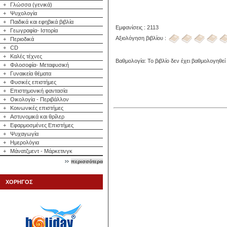
+
Γλώσσα (γενικά)
+
Ψυχολογία
+
Παιδικά και εφηβικά βιβλία
Εμφανίσεις : 2113
+
Γεωγραφία- Ιστορία
Αξιολόγηση βιβλίου :
+
Περιοδικά
+
CD
+
Καλές τέχνες
Βαθμολογία: Το βιβλίο δεν έχει βαθμολογηθεί
+
Φιλοσοφία- Μεταφυσική
+
Γυναικεία θέματα
+
Φυσικές επιστήμες
+
Επιστημονική φαντασία
+
Οικολογία - Περιβάλλον
+
Κοινωνικές επιστήμες
+
Αστυνομικά και θρίλερ
+
Εφαρμοσμένες Επιστήμες
+
Ψυχαγωγία
+
Ημερολόγια
+
Μάνατζμεντ - Μάρκετινγκ
περισσότερα
ΧΟΡΗΓΟΣ