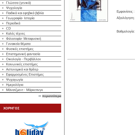
+
Γλώσσα (γενικά)
+
Ψυχολογία
Εμφανίσεις :
+
Παιδικά και εφηβικά βιβλία
Αξιολόγηση 
+
Γεωγραφία- Ιστορία
+
Περιοδικά
+
CD
Βαθμολογία: 
+
Καλές τέχνες
+
Φιλοσοφία- Μεταφυσική
+
Γυναικεία θέματα
+
Φυσικές επιστήμες
+
Επιστημονική φαντασία
+
Οικολογία - Περιβάλλον
+
Κοινωνικές επιστήμες
+
Αστυνομικά και θρίλερ
+
Εφαρμοσμένες Επιστήμες
+
Ψυχαγωγία
+
Ημερολόγια
+
Μάνατζμεντ - Μάρκετινγκ
περισσότερα
ΧΟΡΗΓΟΣ