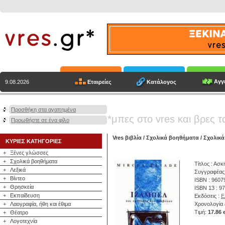
Αγγε
Εταιρείες
Κατάλογος
9.08.2026
Προσθήκη στα αγαπημένα
*μπες στο vres και βρες τ
Προωθήστε σε ένα φίλο
Vres βιβλία
/
Σχολικά βοηθήματα
/
Σχολικά
ΚΥΡΙΕΣ ΚΑΤΗΓΟΡΙΕΣ
+
Ξένες γλώσσες
+
Σχολικά βοηθήματα
Τίτλος : Ασκ
+
Λεξικά
Συγγραφέας
+
Βίντεο
ISBN : 9607
+
Θρησκεία
ISBN 13 : 9
+
Εκπαίδευση
Εκδόσεις :
Ε
+
Λαογραφία, ήθη και έθιμα
Χρονολογία 
Τιμή:
17.86 
+
Θέατρο
+
Λογοτεχνία