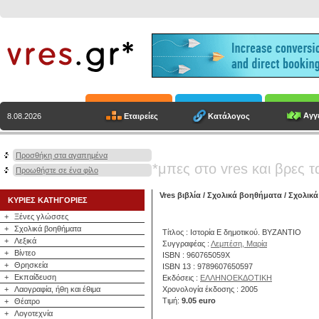
Αγγε
Εταιρείες
Κατάλογος
8.08.2026
Προσθήκη στα αγαπημένα
*μπες στο vres και βρες τ
Προωθήστε σε ένα φίλο
Vres βιβλία
/
Σχολικά βοηθήματα
/
Σχολικά
ΚΥΡΙΕΣ ΚΑΤΗΓΟΡΙΕΣ
+
Ξένες γλώσσες
+
Σχολικά βοηθήματα
Τίτλος : Ιστορία Ε δημοτικού. ΒΥΖΑΝΤΙΟ
+
Λεξικά
Συγγραφέας :
Λεμπέση, Μαρία
+
Βίντεο
ISBN : 960765059X
+
Θρησκεία
ISBN 13 : 9789607650597
+
Εκπαίδευση
Εκδόσεις :
ΕΛΛΗΝΟΕΚΔΟΤΙΚΗ
+
Λαογραφία, ήθη και έθιμα
Χρονολογία έκδοσης : 2005
Τιμή:
9.05 euro
+
Θέατρο
+
Λογοτεχνία