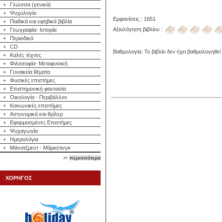
+
Γλώσσα (γενικά)
+
Ψυχολογία
Εμφανίσεις : 1651
+
Παιδικά και εφηβικά βιβλία
Αξιολόγηση βιβλίου :
+
Γεωγραφία- Ιστορία
+
Περιοδικά
+
CD
Βαθμολογία: Το βιβλίο δεν έχει βαθμολογηθεί
+
Καλές τέχνες
+
Φιλοσοφία- Μεταφυσική
+
Γυναικεία θέματα
+
Φυσικές επιστήμες
+
Επιστημονική φαντασία
+
Οικολογία - Περιβάλλον
+
Κοινωνικές επιστήμες
+
Αστυνομικά και θρίλερ
+
Εφαρμοσμένες Επιστήμες
+
Ψυχαγωγία
+
Ημερολόγια
+
Μάνατζμεντ - Μάρκετινγκ
περισσότερα
ΧΟΡΗΓΟΣ