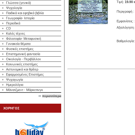
Τιμή:
19.90 
+
Γλώσσα (γενικά)
+
Ψυχολογία
Περιγραφή :
+
Παιδικά και εφηβικά βιβλία
+
Γεωγραφία- Ιστορία
Εμφανίσεις :
+
Περιοδικά
Αξιολόγηση 
+
CD
+
Καλές τέχνες
+
Φιλοσοφία- Μεταφυσική
Βαθμολογία: 
+
Γυναικεία θέματα
+
Φυσικές επιστήμες
+
Επιστημονική φαντασία
+
Οικολογία - Περιβάλλον
+
Κοινωνικές επιστήμες
+
Αστυνομικά και θρίλερ
+
Εφαρμοσμένες Επιστήμες
+
Ψυχαγωγία
+
Ημερολόγια
+
Μάνατζμεντ - Μάρκετινγκ
περισσότερα
ΧΟΡΗΓΟΣ