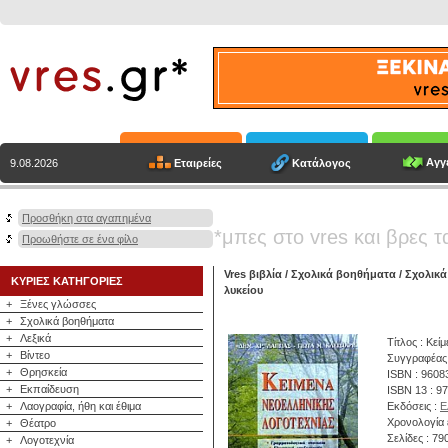
Αγγε
Εταιρείες
Κατάλογος
9.08.2026
Προσθήκη στα αγαπημένα
*μπες στο vres και βρες τ
Προωθήστε σε ένα φίλο
Vres βιβλία
/
Σχολικά βοηθήματα
/
Σχολικά
ΚΥΡΙΕΣ ΚΑΤΗΓΟΡΙΕΣ
λυκείου
+
Ξένες γλώσσες
+
Σχολικά βοηθήματα
+
Λεξικά
Τίτλος : Κεί
+
Βίντεο
Συγγραφέας
+
Θρησκεία
ISBN : 9608
+
Εκπαίδευση
ISBN 13 : 9
+
Λαογραφία, ήθη και έθιμα
Εκδόσεις :
Ε
Χρονολογία 
+
Θέατρο
Σελίδες : 79
+
Λογοτεχνία