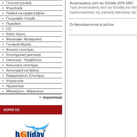
+
Γλώσσα (γενικά)
Ανταποκρίσεις από την Ελλάδα 1879-1897
Τρεις ανταποκρίσεις από την Ελλάδα στο τέλ
+
Ψυχολογία
προσωπικότητες της γαλλικής διανόησης της 
+
Παιδικά και εφηβικά βιβλία
+
Γεωγραφία- Ιστορία
+
Περιοδικά
Οι διανοούμενοι και το μέλλον
+
CD
...
+
Καλές τέχνες
+
Φιλοσοφία- Μεταφυσική
+
Γυναικεία θέματα
+
Φυσικές επιστήμες
+
Επιστημονική φαντασία
+
Οικολογία - Περιβάλλον
+
Κοινωνικές επιστήμες
+
Αστυνομικά και θρίλερ
+
Εφαρμοσμένες Επιστήμες
+
Ψυχαγωγία
+
Ημερολόγια
+
Μάνατζμεντ - Μάρκετινγκ
περισσότερα
ΧΟΡΗΓΟΣ