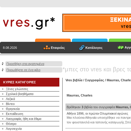
Αγγε
Εταιρείες
Κατάλογος
8.08.2026
Προσθήκη στα αγαπημένα
*μπες στο vres και βρες τ
Προωθήστε σε ένα φίλο
Vres βιβλία
/
Συγγραφέας
/
Maurras, Charle
ΚΥΡΙΕΣ ΚΑΤΗΓΟΡΙΕΣ
+
Ξένες γλώσσες
+
Σχολικά βοηθήματα
Maurras, Charles
+
Λεξικά
+
Βίντεο
Βρέθηκαν
3
βιβλία του συγγραφέα
Maurras, 
+
Θρησκεία
Αθήνα 1896, οι πρώτοι Ολυμπιακοί αγώνες
+
Εκπαίδευση
Μια πλούσια Αθηναία υποσχέθηκε να παντρευτ
+
Λαογραφία, ήθη και έθιμα
τον φουστανελά και ταπεινής καταγωγής Σπ
+
Θέατρο
+
Λογοτεχνία