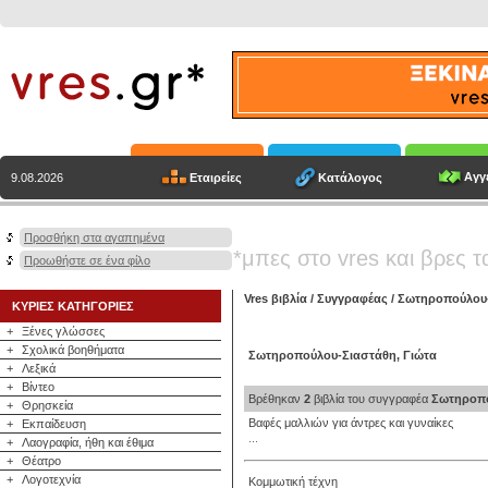
Αγγε
Εταιρείες
Κατάλογος
9.08.2026
Προσθήκη στα αγαπημένα
*μπες στο vres και βρες τ
Προωθήστε σε ένα φίλο
Vres βιβλία
/
Συγγραφέας
/
Σωτηροπούλου-
ΚΥΡΙΕΣ ΚΑΤΗΓΟΡΙΕΣ
+
Ξένες γλώσσες
+
Σχολικά βοηθήματα
Σωτηροπούλου-Σιαστάθη, Γιώτα
+
Λεξικά
+
Βίντεο
Βρέθηκαν
2
βιβλία του συγγραφέα
Σωτηροπο
+
Θρησκεία
Βαφές μαλλιών για άντρες και γυναίκες
+
Εκπαίδευση
...
+
Λαογραφία, ήθη και έθιμα
+
Θέατρο
+
Λογοτεχνία
Κομμωτική τέχνη