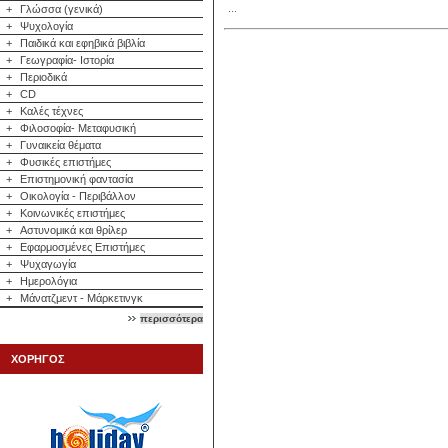
...
+
Γλώσσα (γενικά)
+
Ψυχολογία
+
Παιδικά και εφηβικά βιβλία
+
Γεωγραφία- Ιστορία
+
Περιοδικά
+
CD
+
Καλές τέχνες
+
Φιλοσοφία- Μεταφυσική
+
Γυναικεία θέματα
+
Φυσικές επιστήμες
+
Επιστημονική φαντασία
+
Οικολογία - Περιβάλλον
+
Κοινωνικές επιστήμες
+
Αστυνομικά και θρίλερ
+
Εφαρμοσμένες Επιστήμες
+
Ψυχαγωγία
+
Ημερολόγια
+
Μάνατζμεντ - Μάρκετινγκ
περισσότερα
ΧΟΡΗΓΟΣ