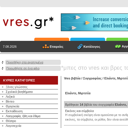
Αγγε
Εταιρείες
Κατάλογος
7.08.2026
Προσθήκη στα αγαπημένα
*μπες στο vres και βρες τ
Προωθήστε σε ένα φίλο
Vres βιβλία
/
Συγγραφέας
/
Ελιάντε, Μιρτσ
ΚΥΡΙΕΣ ΚΑΤΗΓΟΡΙΕΣ
+
Ξένες γλώσσες
+
Σχολικά βοηθήματα
Ελιάντε, Μιρτσέα
+
Λεξικά
+
Βίντεο
Βρέθηκαν
14
βιβλία του συγγραφέα
Ελιάντε,
+
Θρησκεία
Εικόνες και σύμβολα
+
Εκπαίδευση
Η συμβολική σκέψη είναι ομοούσια με το ανθ
+
Λαογραφία, ήθη και έθιμα
εικόνες, τα σύμβολα, οι μύθοι, δεν είναι ανε
+
Θέατρο
+
Λογοτεχνία