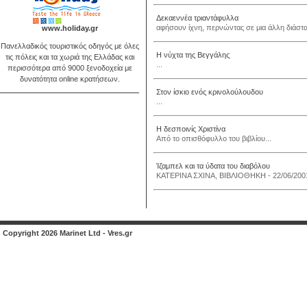
Δεκαεννέα τριαντάφυλλα
αφήσουν ίχνη, περνώντας σε μια άλλη διάστ
www.holiday.gr
Πανελλαδικός τουριστικός οδηγός με όλες
Η νύχτα της Βεγγάλης
τις πόλεις και τα χωριά της Ελλάδας και
...
περισσότερα από 9000 ξενοδοχεία με
δυνατότητα online κρατήσεων.
Στον ίσκιο ενός κρινολούλουδου
...
Η δεσποινίς Χριστίνα
Από το οπισθόφυλλο του βιβλίου...
Ίζαμπελ και τα ύδατα του διαβόλου
ΚΑΤΕΡΙΝΑ ΣΧΙΝΑ, ΒΙΒΛΙΟΘΗΚΗ - 22/06/2001
Copyright 2026 Marinet Ltd - Vres.gr