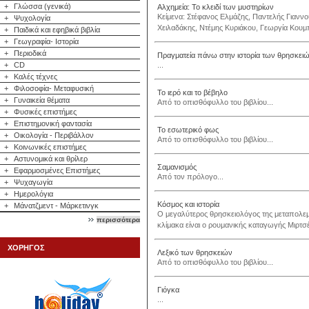
+
Γλώσσα (γενικά)
Αλχημεία: Το κλειδί των μυστηρίων
Κείμενα: Στέφανος Ελμάζης, Παντελής Γιανν
+
Ψυχολογία
Χειλαδάκης, Ντέμης Κυριάκου, Γεωργία Κουμπ
+
Παιδικά και εφηβικά βιβλία
+
Γεωγραφία- Ιστορία
+
Περιοδικά
Πραγματεία πάνω στην ιστορία των θρησκει
+
CD
...
+
Καλές τέχνες
+
Φιλοσοφία- Μεταφυσική
Το ιερό και το βέβηλο
+
Γυναικεία θέματα
Από το οπισθόφυλλο του βιβλίου...
+
Φυσικές επιστήμες
+
Επιστημονική φαντασία
Το εσωτερικό φως
+
Οικολογία - Περιβάλλον
Από το οπισθόφυλλο του βιβλίου...
+
Κοινωνικές επιστήμες
+
Αστυνομικά και θρίλερ
Σαμανισμός
+
Εφαρμοσμένες Επιστήμες
Από τον πρόλογο...
+
Ψυχαγωγία
+
Ημερολόγια
Κόσμος και ιστορία
+
Μάνατζμεντ - Μάρκετινγκ
Ο μεγαλύτερος θρησκειολόγος της μεταπολεμ
περισσότερα
κλίμακα είναι ο ρουμανικής καταγωγής Μιρτσ
ΧΟΡΗΓΟΣ
Λεξικό των θρησκειών
Από το οπισθόφυλλο του βιβλίου...
Γιόγκα
...